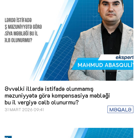
Əvvəlki illərdə istifadə olunmamış
məzuniyyətə görə kompensasiya məbləği
bu il vergiyə cəlb olunurmu?
MƏQALƏ
31 MART 2026 09:41