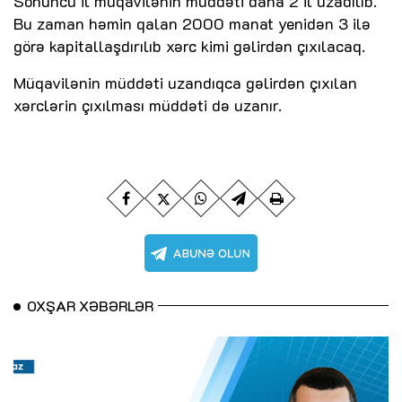
Sonuncu il müqavilənin müddəti daha 2 il uzadılıb.
Bu zaman həmin qalan 2000 manat yenidən 3 ilə
görə kapitallaşdırılıb xərc kimi gəlirdən çıxılacaq.
Müqavilənin müddəti uzandıqca gəlirdən çıxılan
xərclərin çıxılması müddəti də uzanır.
OXŞAR XƏBƏRLƏR