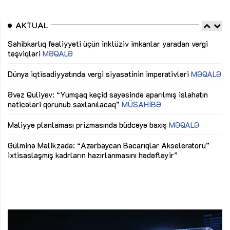
AKTUAL
Sahibkarlıq fəaliyyəti üçün inklüziv imkanlar yaradan vergi
“D
təşviqləri
MƏQALƏ
fə
lıq
Dünya iqtisadiyyatında vergi siyasətinin imperativləri
MƏQALƏ
Ni
mü
Əvəz Quliyev: “Yumşaq keçid sayəsində aparılmış islahatın
nəticələri qorunub saxlanılacaq”
MÜSAHİBƏ
Ay
ya
M
Maliyyə planlaması prizmasında büdcəyə baxış
MƏQALƏ
Az
Gülminə Məlikzadə: “Azərbaycan Bacarıqlar Akseleratoru”
ke
ixtisaslaşmış kadrların hazırlanmasını hədəfləyir”
Ay
su