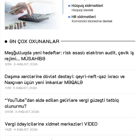
ƏN ÇOX OXUNANLAR
Məşğulluqda yeni hədəflər: risk əsaslı elektron audit, çevik iş
rejimi...
MÜSAHİBƏ
12:54
6 AVQUST, 2026
Daşıma xərclərinə dövlət dəstəyi: qeyri-neft-qaz ixracı və
Naxçıvan üçün yeni imkanlar
MƏQALƏ
11:59
5 AVQUST, 2026
“YouTube”dan əldə edilən gəlirlərə vergi güzəşti tətbiq
olunurmu?
09:35
3 AVQUST, 2026
Vergi ödəyicilərinə xidmət mərkəzləri
VİDEO
14:25
4 AVQUST, 2026