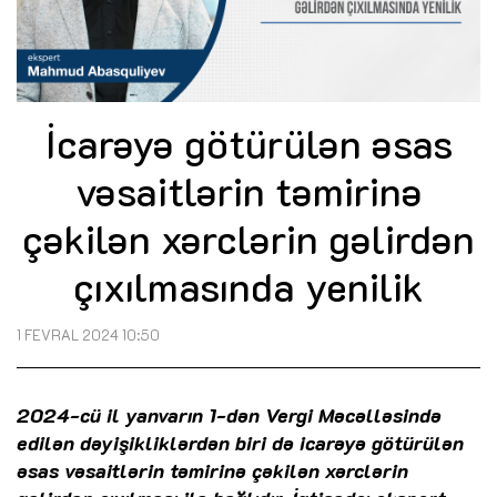
İcarəyə götürülən əsas
vəsaitlərin təmirinə
çəkilən xərclərin gəlirdən
çıxılmasında yenilik
1 FEVRAL 2024 10:50
2024-cü il yanvarın 1-dən Vergi Məcəlləsində
edilən dəyişikliklərdən biri də icarəyə götürülən
əsas vəsaitlərin təmirinə çəkilən xərclərin