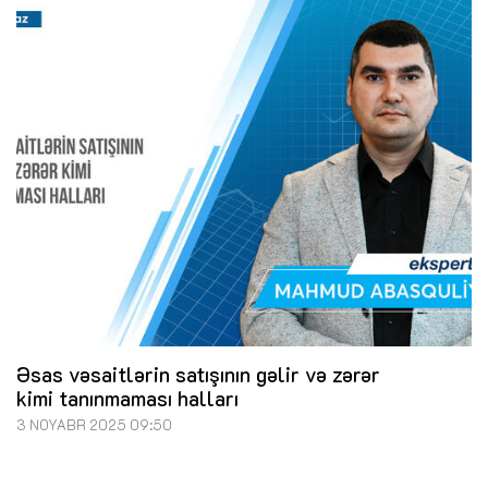
Əsas vəsaitlərin satışının gəlir və zərər
kimi tanınmaması halları
3 NOYABR 2025 09:50