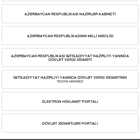
AZƏRBAYCAN RESPUBLİKASI NAZİRLƏR KABİNETİ
AZƏRBAYCAN RESPUBLİKASININ MİLLİ MƏCLİSİ
AZƏRBAYCAN RESPUBLİKASI İQTİSADİYYAT NAZİRLİYİ YANINDA
DÖVLƏT VERGİ XİDMƏTİ
İQTİSADİYYAT NAZİRLİYİ YANINDA DÖVLƏT VERGİ XİDMƏTİNİN
TƏDRİS MƏRKƏZİ
ELEKTRON HÖKUMƏT PORTALI
DÖVLƏT XİDMƏTLƏRİ PORTALI