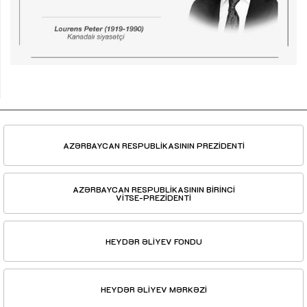
AZƏRBAYCAN RESPUBLİKASININ PREZİDENTİ
AZƏRBAYCAN RESPUBLİKASININ BİRİNCİ
VİTSE-PREZİDENTİ
HEYDƏR ƏLİYEV FONDU
HEYDƏR ƏLİYEV MƏRKƏZİ