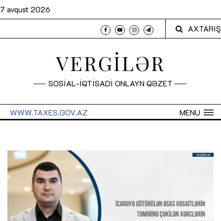
7 avqust 2026
AXTARIŞ
VERGİLƏR
SOSİAL-İQTİSADİ ONLAYN QƏZET
WWW.TAXES.GOV.AZ
MENU