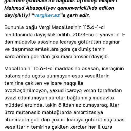
gəlirdən çıxılması ilə bağlıdır. İqtisadçı ekspert
Mahmud Abasquliyev qanunvericilikdə edilən
dəyişikliyi “
vergiler.az
”a şərh edir.
Bununla bağlı Vergi Məcəlləsinin 115.6-1-ci
maddəsində dəyişiklik edilib. 2024-cü il yanvarın 1-
dən müqavilə əsasında icarəyə götürülən daşınar
və daşınmaz əmlaklara görə çəkilmiş təmir
xərclərinin gəlirdən çıxılması prosesi dəyişib.
Məcəllənin 115.6-1-ci maddəsinə əsasən, icarəçinin
balansında uçota alınmayan əsas vəsaitlərin
təmirinə çəkilən və icarə haqqı ilə
əvəzləşdirilməyən, yaxud icarəyə verən tərəfindən
əvəzi ödənilməyən xərclər bağlanmış müqavilə
müddəti ərzində, lakin 5 ildən az olmayaraq, illər
üzrə mütənasib məbləğlərdə amortizasiya
olunmaqla gəlirdən çıxılır. İcarəyə götürülmüş əsas
vəsaitlərin təmirinə çəkilən xərclər hər il üzrə