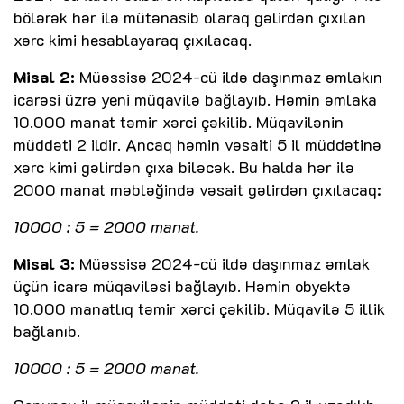
bölərək hər ilə mütənasib olaraq gəlirdən çıxılan
xərc kimi hesablayaraq çıxılacaq.
Misal 2:
Müəssisə 2024-cü ildə daşınmaz əmlakın
icarəsi üzrə yeni müqavilə bağlayıb. Həmin əmlaka
10.000 manat təmir xərci çəkilib. Müqavilənin
müddəti 2 ildir. Ancaq həmin vəsaiti 5 il müddətinə
xərc kimi gəlirdən çıxa biləcək. Bu halda hər ilə
2000 manat məbləğində vəsait gəlirdən çıxılacaq:
10000 : 5 = 2000 manat.
Misal 3:
Müəssisə 2024-cü ildə daşınmaz əmlak
üçün icarə müqaviləsi bağlayıb. Həmin obyektə
10.000 manatlıq təmir xərci çəkilib. Müqavilə 5 illik
bağlanıb.
10000 : 5 = 2000 manat.