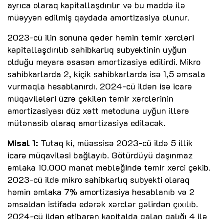
ayrıca olaraq kapitallaşdırılır və bu maddə ilə
müəyyən edilmiş qaydada amortizasiya olunur.
2023-cü ilin sonuna qədər həmin təmir xərcləri
kapitallaşdırılıb sahibkarlıq subyektinin uyğun
olduğu meyara əsasən amortizasiya edilirdi. Mikro
sahibkarlarda 2, kiçik sahibkarlarda isə 1,5 əmsala
vurmaqla hesablanırdı. 2024-cü ildən isə icarə
müqavilələri üzrə çəkilən təmir xərclərinin
amortizasiyası düz xətt metoduna uyğun illərə
mütənasib olaraq amortizasiya ediləcək.
Misal 1:
Tutaq ki, müəssisə 2023-cü ildə 5 illik
icarə müqaviləsi bağlayıb. Götürdüyü daşınmaz
əmlaka 10.000 manat məbləğində təmir xərci çəkib.
2023-cü ildə mikro sahibkarlıq subyekti olaraq
həmin əmlaka 7% amortizasiya hesablanıb və 2
əmsaldan istifadə edərək xərclər gəlirdən çıxılıb.
2024-cü ildən etibarən kapitalda qalan qalığı 4 ilə