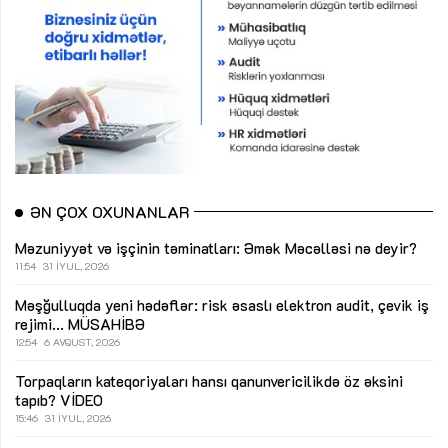
ƏN ÇOX OXUNANLAR
Məzuniyyət və işçinin təminatları: Əmək Məcəlləsi nə deyir?
11:54
31 İYUL, 2026
Məşğulluqda yeni hədəflər: risk əsaslı elektron audit, çevik iş
rejimi...
MÜSAHİBƏ
12:54
6 AVQUST, 2026
Torpaqların kateqoriyaları hansı qanunvericilikdə öz əksini
tapıb?
VİDEO
15:46
31 İYUL, 2026