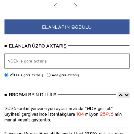
ELANLARIN QƏBULU
ELANLAR ÜZRƏ AXTARIŞ
VÖEN-ə görə axtarış
Ada görə axtarış
RƏQƏMLƏRIN DILI ILƏ
2026-cı ilin yanvar-iyun ayları ərzində “ƏDV geri al”
20
layihəsi çərçivəsində istehlakçılara
104
milyon
259,6
min
se
manat vəsait qaytarılıb.
tə
və
se
Naxçıvan Muxtar Respublikasında 1 iyul 2026-cı il tarixinə