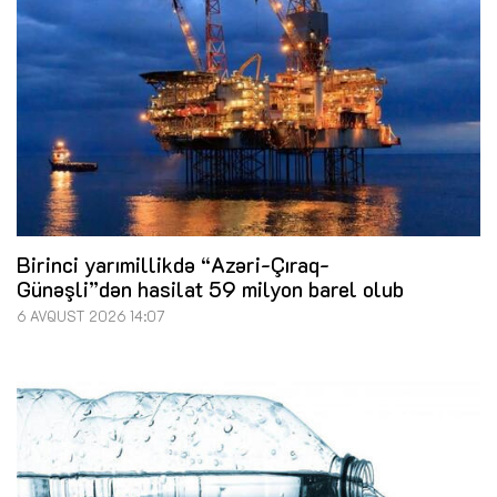
Birinci yarımillikdə “Azəri-Çıraq-
Günəşli”dən hasilat 59 milyon barel olub
6 AVQUST 2026 14:07