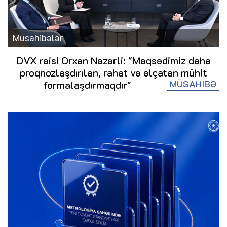
Müsahibələr
DVX rəisi Orxan Nəzərli: "Məqsədimiz daha
proqnozlaşdırılan, rahat və əlçatan mühit
MÜSAHİBƏ
formalaşdırmaqdır"