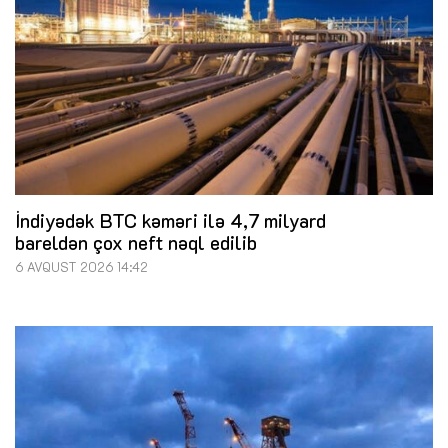
İndiyədək BTC kəməri ilə 4,7 milyard
bareldən çox neft nəql edilib
6 AVQUST 2026 14:42