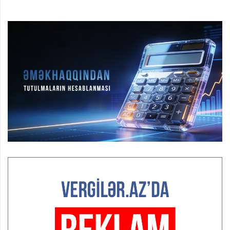
“Düzgün kommunikasiyanın arxasında real iş və sistemli
fəaliyyət dayanır”
MÜSAHİBƏ
Nicat İmanov: "Vergi qanunvericiliyinə dəyişikliklər sahibkarlıq
mühitinin yaxşılaşdırılmasına xidmət edir"
MÜSAHİBƏ
Aytən Kərimova: “Məqsədimiz daha inklüziv iş mühiti
yaratmaq, çevik və öyrənən komanda formalaşdırmaqdır”
MÜSAHİBƏ
Azərbaycanda dövlət-özəl tərəfdaşlığı çərçivəsində həyata
keçirilən ilk pilot layihə
VİDEO
Aydın Hüseynov: “Əsrin müqaviləsi” Azərbaycanın iqtisadi
suverenliyini təmin edən əsas dayaqlardandır”
MÜSAHİBƏ