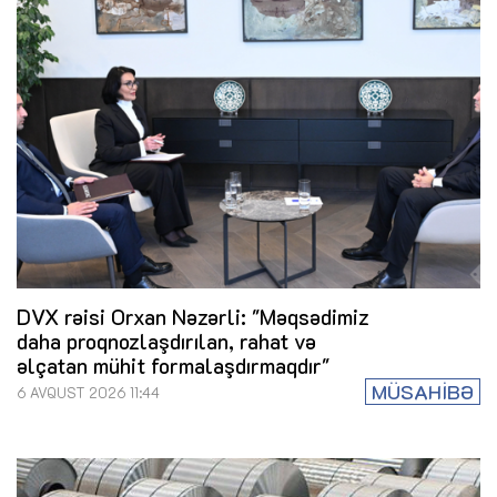
DVX rəisi Orxan Nəzərli: "Məqsədimiz
daha proqnozlaşdırılan, rahat və
əlçatan mühit formalaşdırmaqdır"
MÜSAHİBƏ
6 AVQUST 2026 11:44