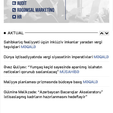
AKTUAL
Sahibkarlıq fəaliyyəti üçün inklüziv imkanlar yaradan vergi
Sa
təşviqləri
MƏQALƏ
tə
Dünya iqtisadiyyatında vergi siyasətinin imperativləri
MƏQALƏ
Dü
Əvəz Quliyev: “Yumşaq keçid sayəsində aparılmış islahatın
Əv
nəticələri qorunub saxlanılacaq”
MÜSAHİBƏ
nə
Maliyyə planlaması prizmasında büdcəyə baxış
MƏQALƏ
Ma
Gülminə Məlikzadə: “Azərbaycan Bacarıqlar Akseleratoru”
Gü
ixtisaslaşmış kadrların hazırlanmasını hədəfləyir”
ix