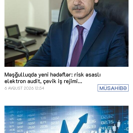
Məşğulluqda yeni hədəflər: risk əsaslı
elektron audit, çevik iş rejimi...
MÜSAHİBƏ
6 AVQUST 2026 12:54