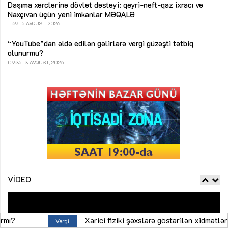
Daşıma xərclərinə dövlət dəstəyi: qeyri-neft-qaz ixracı və
Naxçıvan üçün yeni imkanlar
MƏQALƏ
11:59
5 AVQUST, 2026
“YouTube”dan əldə edilən gəlirlərə vergi güzəşti tətbiq
olunurmu?
09:35
3 AVQUST, 2026
VIDEO
Xarici fiziki şəxslərə göstərilən xidmətlərə görə əldə olunan g
i