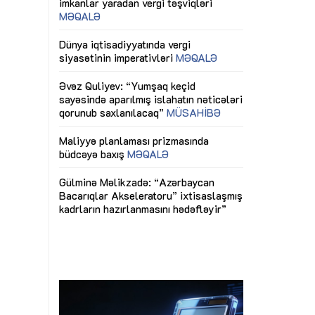
ericiliyinə
Dünya iqtisadiyyatında vergi
Nicat İmanov: "
ühitinin
siyasətinin imperativləri
MƏQALƏ
dəyişikliklər s
edir"
yaxşılaşdırılma
MÜSAHİBƏ
Əvəz Quliyev: “Yumşaq keçid
sayəsində aparılmış islahatın nəticələri
miz daha
qorunub saxlanılacaq”
MÜSAHİBƏ
Aytən Kərimov
, çevik və
inklüziv iş müh
dırmaqdır”
öyrənən komand
Maliyyə planlaması prizmasında
MÜSAHİBƏ
büdcəyə baxış
MƏQALƏ
tərəfdaşlığı
Azərbaycanda d
Gülminə Məlikzadə: “Azərbaycan
n ilk pilot
çərçivəsində hə
Bacarıqlar Akseleratoru” ixtisaslaşmış
layihə
VİDEO
kadrların hazırlanmasını hədəfləyir”
qaviləsi”
Aydın Hüseynov
renliyini
Azərbaycanın iq
andır”
təmin edən əsa
MÜSAHİBƏ