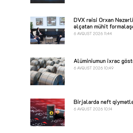
DVX rəisi Orxan Nəzərli
əlçatan mühit formalaş
6 AVQUST 2026 11:44
Alüminiumun ixrac göstə
6 AVQUST 2026 10:49
Birjalarda neft qiymətl
6 AVQUST 2026 10:14