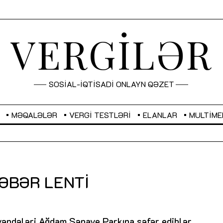
VERGİLƏR
SOSİAL-İQTİSADİ ONLAYN QƏZET
MƏQALƏLƏR
VERGI TESTLƏRI
ELANLAR
MULTIME
GBP
2,2873
RUB
2,0816
ƏBƏR LENTI
Sahibkarlıq fəaliyyəti üçün inklüziv
“Düzgün kommunikasiyanın
imkanlar yaradan vergi təşviqləri
real iş və sistemli fəaliyyə
MƏQALƏ
MÜSAHİBƏ
əndələri Ağdam Sənaye Parkına səfər ediblər