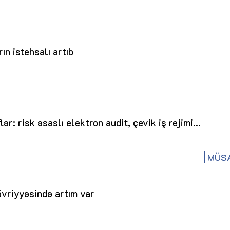
ın istehsalı artıb
r: risk əsaslı elektron audit, çevik iş rejimi...
MÜS
dövriyyəsində artım var