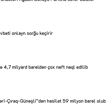
Dünya iqtisadiyyatında vergi
Nicat İmanov: "Vergi qanunv
siyasətinin imperativləri
MƏQALƏ
dəyişikliklər sahibkarlıq m
yaxşılaşdırılmasına xidmət 
MÜSAHİBƏ
Əvəz Quliyev: “Yumşaq keçid
sayəsində aparılmış islahatın nəticələri
qorunub saxlanılacaq”
MÜSAHİBƏ
Aytən Kərimova: “Məqsədi
vbəti onlayn sorğu keçirir
inklüziv iş mühiti yaratmaq
öyrənən komanda formalaş
Maliyyə planlaması prizmasında
MÜSAHİBƏ
büdcəyə baxış
MƏQALƏ
Azərbaycanda dövlət-özəl 
Gülminə Məlikzadə: “Azərbaycan
çərçivəsində həyata keçirilə
Bacarıqlar Akseleratoru” ixtisaslaşmış
layihə
VİDEO
kadrların hazırlanmasını hədəfləyir”
ə 4,7 milyard bareldən çox neft nəql edilib
Aydın Hüseynov: “Əsrin mü
Azərbaycanın iqtisadi suve
təmin edən əsas dayaqlard
MÜSAHİBƏ
zəri-Çıraq-Günəşli”dən hasilat 59 milyon barel olub