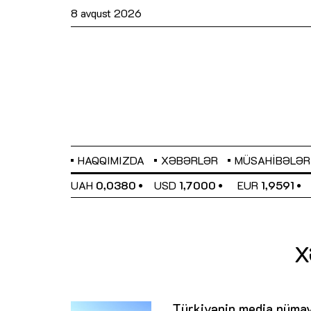
8 avqust 2026
HAQQIMIZDA
XƏBƏRLƏR
MÜSAHIBƏLƏR
EL
0,6489
UAH
0,0380
USD
1,7000
EUR
1,9591
X
Türkiyənin media nümay