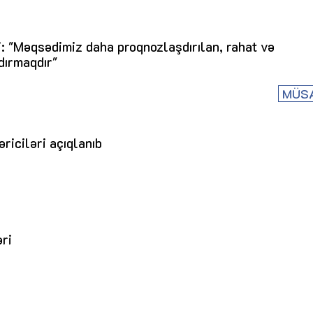
: "Məqsədimiz daha proqnozlaşdırılan, rahat və
dırmaqdır"
MÜS
riciləri açıqlanıb
əri