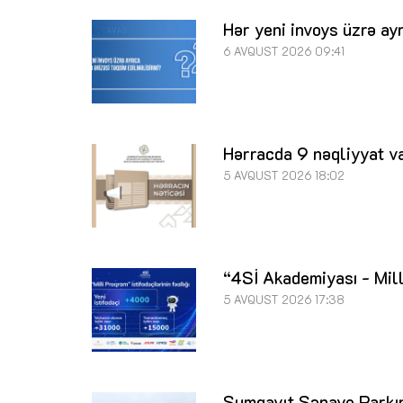
Hər yeni invoys üzrə ay
6 AVQUST 2026 09:41
Hərracda 9 nəqliyyat va
5 AVQUST 2026 18:02
“4Sİ Akademiyası - Mill
5 AVQUST 2026 17:38
Sumqayıt Sənaye Parkını