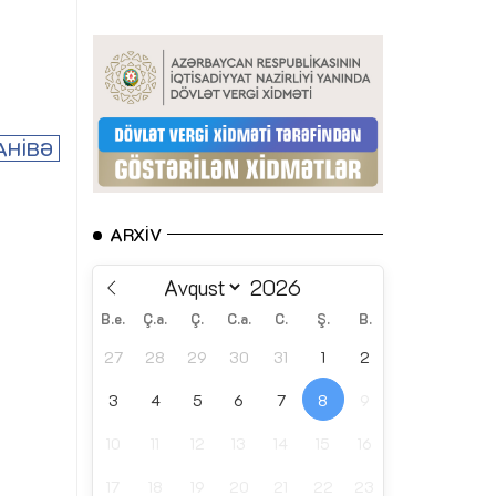
AHİBƏ
ARXIV
B.e.
Ç.a.
Ç.
C.a.
C.
Ş.
B.
27
28
29
30
31
1
2
3
4
5
6
7
8
9
10
11
12
13
14
15
16
17
18
19
20
21
22
23