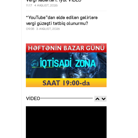
11:17
4 AVQUST, 2026
“YouTube”dan əldə edilən gəlirlərə
vergi güzəşti tətbiq olunurmu?
09:35
3 AVQUST, 2026
VIDEO