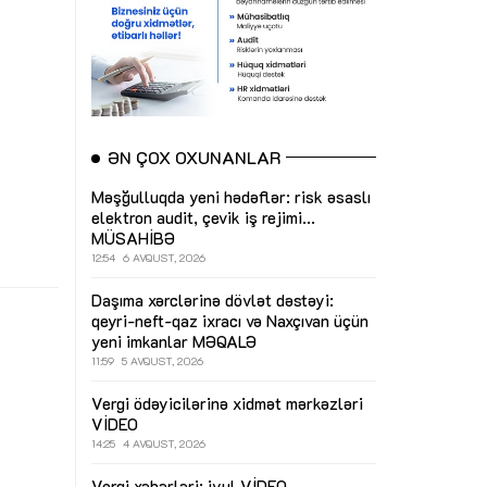
ƏN ÇOX OXUNANLAR
Məşğulluqda yeni hədəflər: risk əsaslı
elektron audit, çevik iş rejimi...
MÜSAHİBƏ
12:54
6 AVQUST, 2026
Daşıma xərclərinə dövlət dəstəyi:
qeyri-neft-qaz ixracı və Naxçıvan üçün
yeni imkanlar
MƏQALƏ
11:59
5 AVQUST, 2026
Vergi ödəyicilərinə xidmət mərkəzləri
VİDEO
14:25
4 AVQUST, 2026
Vergi xəbərləri: iyul
VİDEO