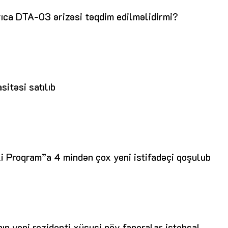
rıca DTA-03 ərizəsi təqdim edilməlidirmi?
sitəsi satılıb
i Proqram”a 4 mindən çox yeni istifadəçi qoşulub
n yeni rezidenti xüsusi növ faneralar istehsal