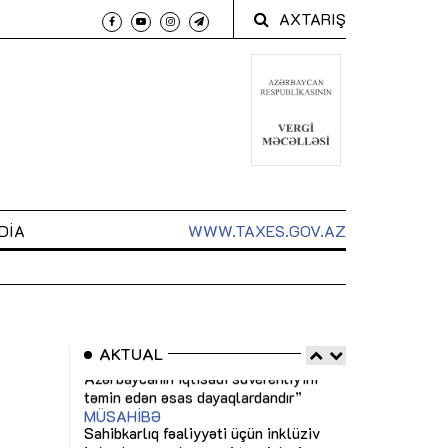
AXTARIŞ
DIA
WWW.TAXES.GOV.AZ
AKTUAL
 arxasında
Sahibkarlıq fəaliyyəti üçün inklüziv
“Düzgün kommun
t dayanır”
imkanlar yaradan vergi təşviqləri
real iş və siste
MƏQALƏ
MÜSAHİBƏ