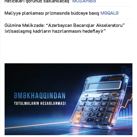
nəticələri qorunub saxlanılacaq”
MÜSAHİBƏ
Ay
ya
M
Maliyyə planlaması prizmasında büdcəyə baxış
MƏQALƏ
Az
Gülminə Məlikzadə: “Azərbaycan Bacarıqlar Akseleratoru”
ke
ixtisaslaşmış kadrların hazırlanmasını hədəfləyir”
Ay
su