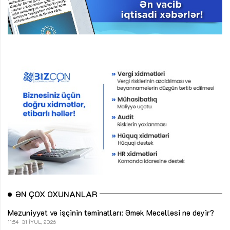
ƏN ÇOX OXUNANLAR
Məzuniyyət və işçinin təminatları: Əmək Məcəlləsi nə deyir?
11:54
31 İYUL, 2026