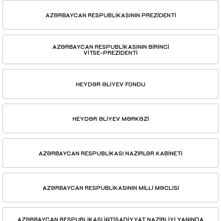
AZƏRBAYCAN RESPUBLİKASININ PREZİDENTİ
AZƏRBAYCAN RESPUBLİKASININ BİRİNCİ
VİTSE-PREZİDENTİ
HEYDƏR ƏLİYEV FONDU
HEYDƏR ƏLİYEV MƏRKƏZİ
AZƏRBAYCAN RESPUBLİKASI NAZİRLƏR KABİNETİ
AZƏRBAYCAN RESPUBLİKASININ MİLLİ MƏCLİSİ
AZƏRBAYCAN RESPUBLİKASI İQTİSADİYYAT NAZİRLİYİ YANINDA