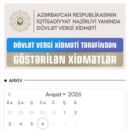
ARXIV
B.e.
Ç.a.
Ç.
C.a.
C.
Ş.
B.
27
28
29
30
31
1
2
3
4
5
6
7
8
9