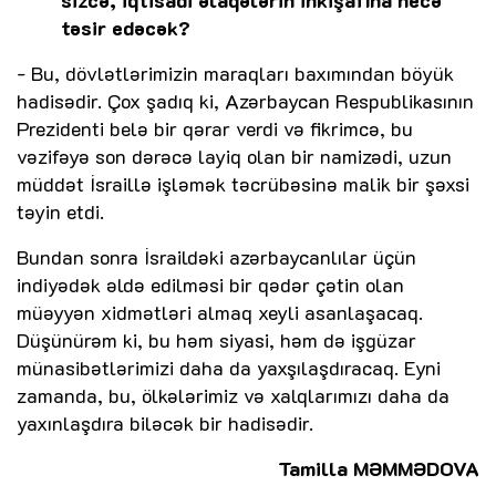
sizcə, iqtisadi əlaqələrin inkişafına necə
təsir edəcək?
- Bu, dövlətlərimizin maraqları baxımından böyük
hadisədir. Çox şadıq ki, Azərbaycan Respublikasının
Prezidenti belə bir qərar verdi və fikrimcə, bu
vəzifəyə son dərəcə layiq olan bir namizədi, uzun
müddət İsraillə işləmək təcrübəsinə malik bir şəxsi
təyin etdi.
Bundan sonra İsraildəki azərbaycanlılar üçün
indiyədək əldə edilməsi bir qədər çətin olan
müəyyən xidmətləri almaq xeyli asanlaşacaq.
Düşünürəm ki, bu həm siyasi, həm də işgüzar
münasibətlərimizi daha da yaxşılaşdıracaq. Eyni
zamanda, bu, ölkələrimiz və xalqlarımızı daha da
yaxınlaşdıra biləcək bir hadisədir.
Tamilla MƏMMƏDOVA