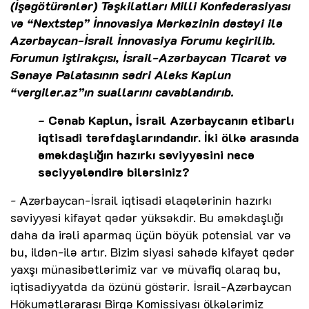
(İşəgötürənlər) Təşkilatları Milli Konfederasiyası
və “Nextstep” İnnovasiya Mərkəzinin dəstəyi ilə
Azərbaycan-İsrail İnnovasiya Forumu keçirilib.
Forumun iştirakçısı, İsrail-Azərbaycan Ticarət və
Sənaye Palatasının sədri Aleks Kaplun
“vergiler.az”ın suallarını cavablandırıb.
- Cənab Kaplun, İsrail Azərbaycanın etibarlı
iqtisadi tərəfdaşlarındandır. İki ölkə arasında
əməkdaşlığın hazırkı səviyyəsini necə
səciyyələndirə bilərsiniz?
- Azərbaycan-İsrail iqtisadi əlaqələrinin hazırkı
səviyyəsi kifayət qədər yüksəkdir. Bu əməkdaşlığı
daha da irəli aparmaq üçün böyük potensial var və
bu, ildən-ilə artır. Bizim siyasi sahədə kifayət qədər
yaxşı münasibətlərimiz var və müvafiq olaraq bu,
iqtisadiyyatda da özünü göstərir. İsrail-Azərbaycan
Hökumətlərarası Birgə Komissiyası ölkələrimiz