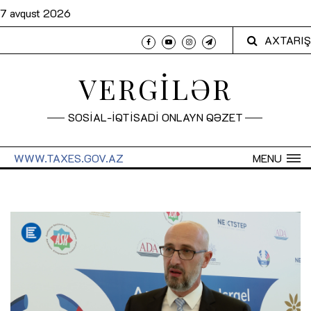
7 avqust 2026
AXTARIŞ
VERGİLƏR
SOSİAL-İQTİSADİ ONLAYN QƏZET
WWW.TAXES.GOV.AZ
MENU