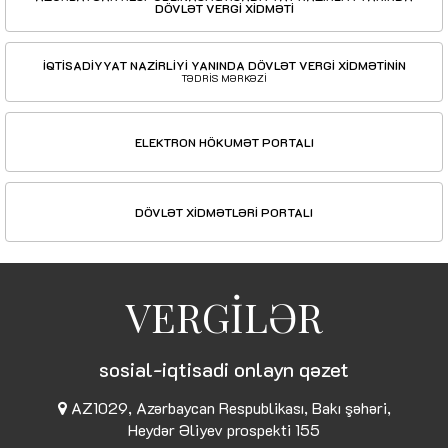
DÖVLƏT VERGİ XİDMƏTİ
İQTİSADİYYAT NAZİRLİYİ YANINDA DÖVLƏT VERGİ XİDMƏTİNİN
TƏDRİS MƏRKƏZİ
ELEKTRON HÖKUMƏT PORTALI
DÖVLƏT XİDMƏTLƏRİ PORTALI
VERGİLƏR
sosial-iqtisadi onlayn qəzet
AZ1029, Azərbaycan Respublikası, Bakı şəhəri,
Heydər Əliyev prospekti 155