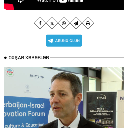
OXŞAR XƏBƏRLƏR