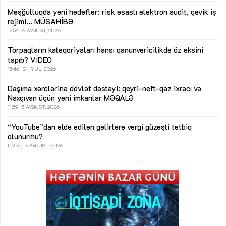
Məşğulluqda yeni hədəflər: risk əsaslı elektron audit, çevik iş
rejimi...
MÜSAHİBƏ
12:54
6 AVQUST, 2026
Torpaqların kateqoriyaları hansı qanunvericilikdə öz əksini
tapıb?
VİDEO
15:46
31 İYUL, 2026
Daşıma xərclərinə dövlət dəstəyi: qeyri-neft-qaz ixracı və
Naxçıvan üçün yeni imkanlar
MƏQALƏ
11:59
5 AVQUST, 2026
“YouTube”dan əldə edilən gəlirlərə vergi güzəşti tətbiq
olunurmu?
09:35
3 AVQUST, 2026