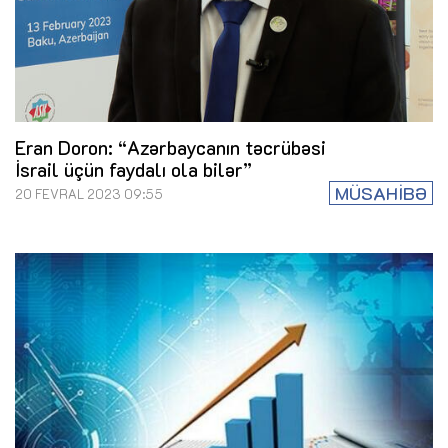
Eran Doron: “Azərbaycanın təcrübəsi
İsrail üçün faydalı ola bilər”
MÜSAHİBƏ
20 FEVRAL 2023 09:55