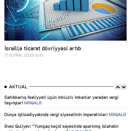
İsraillə ticarət dövriyyəsi artıb
17 FEVRAL 2023 16:10
AKTUAL
Sahibkarlıq fəaliyyəti üçün inklüziv imkanlar yaradan vergi
“D
təşviqləri
MƏQALƏ
fə
lıq
Dünya iqtisadiyyatında vergi siyasətinin imperativləri
MƏQALƏ
Ni
mü
Əvəz Quliyev: “Yumşaq keçid sayəsində aparılmış islahatın