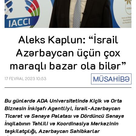
Aleks Kaplun: “İsrail
Azərbaycan üçün çox
maraqlı bazar ola bilər”
MÜSAHİBƏ
17 FEVRAL 2023 10:53
Bu günlərdə ADA Universitetində Kiçik və Orta
Biznesin İnkişafı Agentliyi, İsrail-Azərbaycan
Ticarət və Sənaye Palatası və Dördüncü Sənaye
İnqilabının Təhlili və Koordinasiya Mərkəzinin
təşkilatçılığı, Azərbaycan Sahibkarlar