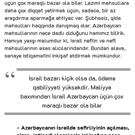
üçün çox maraqlı bazar ola bilər. Lazımi məhsullara
daha çox diqqət yetirmək üçün, sadəcə, bir az
araşdırma aparmağa ehtiyac var. Şübhəsiz, qida
məhsulları haqqında danışmaq olar. Azərbaycan
məhsullarının necə dadlı olduğunu hamımız bilirik.
Hamıya yaxşı məlumdur ki, İsrail neftin və neft
məhsullarının əsas alıcılarındandır. Bundan əlavə,
sənaye istiqamətini inkişaf etdirmək mümkündür.
İsrail bazarı kiçik olsa da, ödəmə
qabiliyyəti yüksəkdir. Maliyyə
baxımından İsrail Azərbaycan üçün çox
maraqlı bazar ola bilər
- Azərbaycanın İsraildə səfirliyinin açılması,