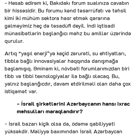
- Hesab edirəm ki, Bakıdakı forum sualınıza cavabın
bir hissəsidir. Bu forumu kənd təsərrüfatı və təhsil
kimi iki mühüm sektora həsr etmək qərarına
gəlməyimiz heç də təsadüfi deyil. İndi iqtisadi
münasibətlərin başlanğıcı məhz bu amillər üzərində
qurulur.
Artıq “yaşıl enerji”yə keçid zərurəti, su ehtiyatları,
tibblə bağlı innovasiyalar haqqında danışmağa
başlamışıq. Əminəm ki, növbəti forumlarımızdan biri
tibb və tibbi texnologiyalar ilə bağlı olacaq. Bu,
yalnız başlanğıcdır, davam etdirilməli olan daha çox
istiqamət var.
- İsrail şirkətlərini Azərbaycanın hansı ixrac
məhsulları maraqlandırır?
- İsrail bazarı kiçik olsa da, ödəmə qabiliyyəti
yüksəkdir. Maliyyə baxımından İsrail Azərbaycan