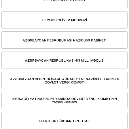
HEYDƏR ƏLİYEV MƏRKƏZİ
AZƏRBAYCAN RESPUBLİKASI NAZİRLƏR KABİNETİ
AZƏRBAYCAN RESPUBLİKASININ MİLLİ MƏCLİSİ
AZƏRBAYCAN RESPUBLİKASI İQTİSADİYYAT NAZİRLİYİ YANINDA
DÖVLƏT VERGİ XİDMƏTİ
İQTİSADİYYAT NAZİRLİYİ YANINDA DÖVLƏT VERGİ XİDMƏTİNİN
TƏDRİS MƏRKƏZİ
ELEKTRON HÖKUMƏT PORTALI