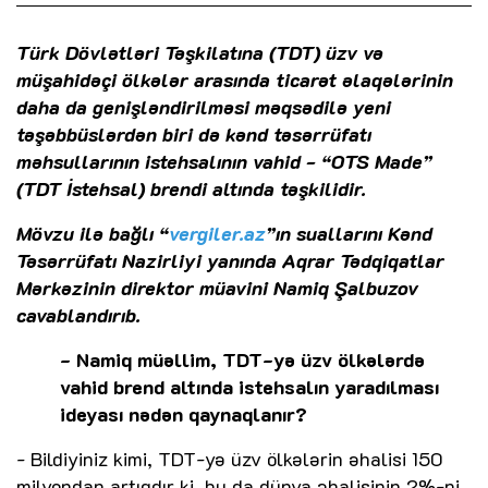
Türk Dövlətləri Təşkilatına (TDT) üzv və
müşahidəçi ölkələr arasında ticarət əlaqələrinin
daha da genişləndirilməsi məqsədilə yeni
təşəbbüslərdən biri də kənd təsərrüfatı
məhsullarının istehsalının vahid - “OTS Made”
(TDT İstehsal) brendi altında təşkilidir.
Mövzu ilə bağlı “
vergiler.az
”ın suallarını Kənd
Təsərrüfatı Nazirliyi yanında Aqrar Tədqiqatlar
Mərkəzinin direktor müavini Namiq Şalbuzov
cavablandırıb.
- Namiq müəllim, TDT-yə üzv ölkələrdə
vahid brend altında istehsalın yaradılması
ideyası nədən qaynaqlanır?
- Bildiyiniz kimi, TDT-yə üzv ölkələrin əhalisi 150
milyondan artıqdır ki, bu da dünya əhalisinin 2%-ni