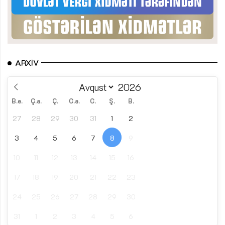
ARXIV
B.e.
Ç.a.
Ç.
C.a.
C.
Ş.
B.
27
28
29
30
31
1
2
3
4
5
6
7
8
9
10
11
12
13
14
15
16
17
18
19
20
21
22
23
24
25
26
27
28
29
30
31
1
2
3
4
5
6