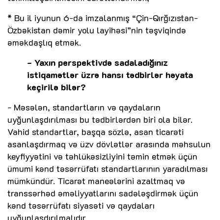
* Bu il iyunun 6-da imzalanmış “Çin-Qırğızıstan-
Özbəkistan dəmir yolu layihəsi”nin təşviqində
əməkdaşlıq etmək.
- Yaxın perspektivdə sadaladığınız
istiqamətlər üzrə hansı tədbirlər həyata
keçirilə bilər?
- Məsələn, standartların və qaydaların
uyğunlaşdırılması bu tədbirlərdən biri ola bilər.
Vahid standartlar, başqa sözlə, asan ticarəti
asanlaşdırmaq və üzv dövlətlər arasında məhsulun
keyfiyyətini və təhlükəsizliyini təmin etmək üçün
ümumi kənd təsərrüfatı standartlarının yaradılması
mümkündür. Ticarət maneələrini azaltmaq və
transsərhəd əməliyyatlarını sadələşdirmək üçün
kənd təsərrüfatı siyasəti və qaydaları
uyğunlaşdırılmalıdır.