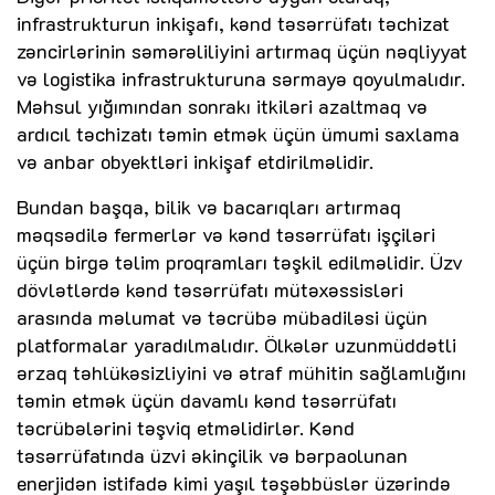
infrastrukturun inkişafı, kənd təsərrüfatı təchizat
zəncirlərinin səmərəliliyini artırmaq üçün nəqliyyat
və logistika infrastrukturuna sərmayə qoyulmalıdır.
Məhsul yığımından sonrakı itkiləri azaltmaq və
ardıcıl təchizatı təmin etmək üçün ümumi saxlama
və anbar obyektləri inkişaf etdirilməlidir.
Bundan başqa, bilik və bacarıqları artırmaq
məqsədilə fermerlər və kənd təsərrüfatı işçiləri
üçün birgə təlim proqramları təşkil edilməlidir. Üzv
dövlətlərdə kənd təsərrüfatı mütəxəssisləri
arasında məlumat və təcrübə mübadiləsi üçün
platformalar yaradılmalıdır. Ölkələr uzunmüddətli
ərzaq təhlükəsizliyini və ətraf mühitin sağlamlığını
təmin etmək üçün davamlı kənd təsərrüfatı
təcrübələrini təşviq etməlidirlər. Kənd
təsərrüfatında üzvi əkinçilik və bərpaolunan
enerjidən istifadə kimi yaşıl təşəbbüslər üzərində