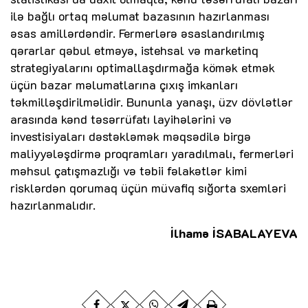
ilə bağlı ortaq məlumat bazasının hazırlanması
əsas amillərdəndir. Fermerlərə əsaslandırılmış
qərarlar qəbul etməyə, istehsal və marketinq
strategiyalarını optimallaşdırmağa kömək etmək
üçün bazar məlumatlarına çıxış imkanları
təkmilləşdirilməlidir. Bununla yanaşı, üzv dövlətlər
arasında kənd təsərrüfatı layihələrini və
investisiyaları dəstəkləmək məqsədilə birgə
maliyyələşdirmə proqramları yaradılmalı, fermerləri
məhsul çatışmazlığı və təbii fəlakətlər kimi
risklərdən qorumaq üçün müvafiq sığorta sxemləri
hazırlanmalıdır.
İlhamə İSABALAYEVA