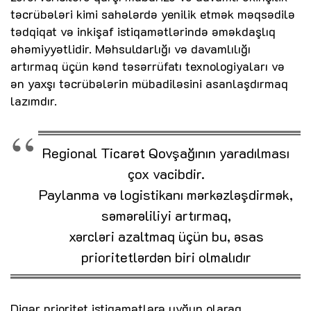
təcrübələri kimi sahələrdə yenilik etmək məqsədilə
tədqiqat və inkişaf istiqamətlərində əməkdaşlıq
əhəmiyyətlidir. Məhsuldarlığı və davamlılığı
artırmaq üçün kənd təsərrüfatı texnologiyaları və
ən yaxşı təcrübələrin mübadiləsini asanlaşdırmaq
lazımdır.
Regional Ticarət Qovşağının yaradılması
çox vacibdir.
Paylanma və logistikanı mərkəzləşdirmək,
səmərəliliyi artırmaq,
xərcləri azaltmaq üçün bu, əsas
prioritetlərdən biri olmalıdır
Digər prioritet istiqamətlərə uyğun olaraq,