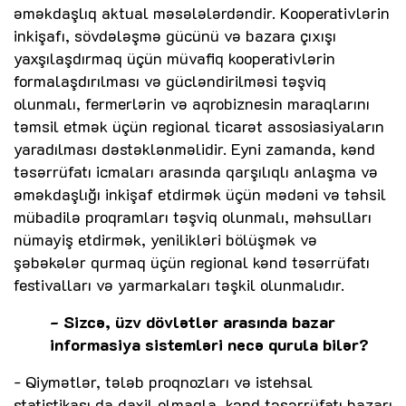
əməkdaşlıq aktual məsələlərdəndir. Kooperativlərin
inkişafı, sövdələşmə gücünü və bazara çıxışı
yaxşılaşdırmaq üçün müvafiq kooperativlərin
formalaşdırılması və gücləndirilməsi təşviq
olunmalı, fermerlərin və aqrobiznesin maraqlarını
təmsil etmək üçün regional ticarət assosiasiyaların
yaradılması dəstəklənməlidir. Eyni zamanda, kənd
təsərrüfatı icmaları arasında qarşılıqlı anlaşma və
əməkdaşlığı inkişaf etdirmək üçün mədəni və təhsil
mübadilə proqramları təşviq olunmalı, məhsulları
nümayiş etdirmək, yenilikləri bölüşmək və
şəbəkələr qurmaq üçün regional kənd təsərrüfatı
festivalları və yarmarkaları təşkil olunmalıdır.
- Sizcə, üzv dövlətlər arasında bazar
informasiya sistemləri necə qurula bilər?
- Qiymətlər, tələb proqnozları və istehsal
statistikası da daxil olmaqla, kənd təsərrüfatı bazarı