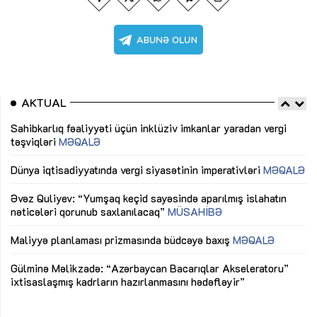
AKTUAL
Sahibkarlıq fəaliyyəti üçün inklüziv imkanlar yaradan vergi
“D
təşviqləri
MƏQALƏ
fə
lıq
Dünya iqtisadiyyatında vergi siyasətinin imperativləri
MƏQALƏ
Ni
mü
Əvəz Quliyev: “Yumşaq keçid sayəsində aparılmış islahatın
nəticələri qorunub saxlanılacaq”
MÜSAHİBƏ
Ay
ya
M
Maliyyə planlaması prizmasında büdcəyə baxış
MƏQALƏ
Az
Gülminə Məlikzadə: “Azərbaycan Bacarıqlar Akseleratoru”
ke
ixtisaslaşmış kadrların hazırlanmasını hədəfləyir”
Ay