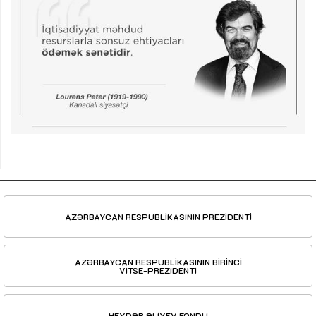
AZƏRBAYCAN RESPUBLİKASININ PREZİDENTİ
AZƏRBAYCAN RESPUBLİKASININ BİRİNCİ
VİTSE-PREZİDENTİ
HEYDƏR ƏLİYEV FONDU