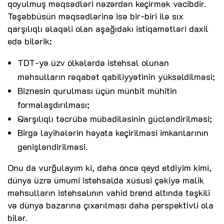
qoyulmuş məqsədləri nəzərdən keçirmək vacibdir.
Təşəbbüsün məqsədlərinə isə bir-biri ilə sıx
qarşılıqlı əlaqəli olan aşağıdakı istiqamətləri daxil
edə bilərik:
TDT-yə üzv ölkələrdə istehsal olunan
məhsulların rəqabət qabiliyyətinin yüksəldilməsi;
Biznesin qurulması üçün münbit mühitin
formalaşdırılması;
Qarşılıqlı təcrübə mübadiləsinin gücləndirilməsi;
Birgə layihələrin həyata keçirilməsi imkanlarının
genişləndirilməsi.
Onu da vurğulayım ki, daha öncə qeyd etdiyim kimi,
dünya üzrə ümumi istehsalda xüsusi çəkiyə malik
məhsulların istehsalının vahid brend altında təşkili
və dünya bazarına çıxarılması daha perspektivli ola
bilər.