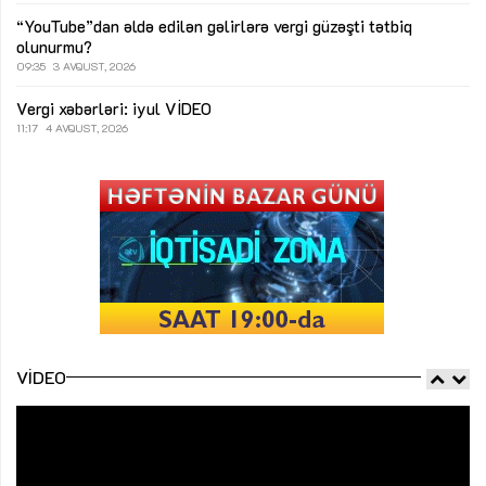
“YouTube”dan əldə edilən gəlirlərə vergi güzəşti tətbiq
olunurmu?
09:35
3 AVQUST, 2026
Vergi xəbərləri: iyul
VİDEO
11:17
4 AVQUST, 2026
VIDEO