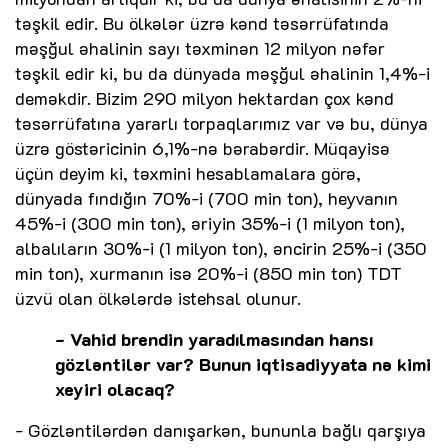
təşkil edir. Bu ölkələr üzrə kənd təsərrüfatında
məşğul əhalinin sayı təxminən 12 milyon nəfər
təşkil edir ki, bu da dünyada məşğul əhalinin 1,4%-i
deməkdir. Bizim 290 milyon hektardan çox kənd
təsərrüfatına yararlı torpaqlarımız var və bu, dünya
üzrə göstəricinin 6,1%-nə bərabərdir. Müqayisə
üçün deyim ki, təxmini hesablamalara görə,
dünyada fındığın 70%-i (700 min ton), heyvanın
45%-i (300 min ton), əriyin 35%-i (1 milyon ton),
albalıların 30%-i (1 milyon ton), əncirin 25%-i (350
min ton), xurmanın isə 20%-i (850 min ton) TDT
üzvü olan ölkələrdə istehsal olunur.
- Vahid brendin yaradılmasından hansı
gözləntilər var? Bunun iqtisadiyyata nə kimi
xeyiri olacaq?
- Gözləntilərdən danışarkən, bununla bağlı qarşıya