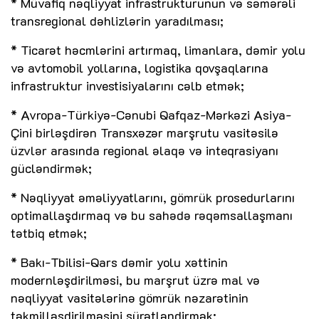
* Müvafiq nəqliyyat infrastrukturunun və səmərəli
transregional dəhlizlərin yaradılması;
* Ticarət həcmlərini artırmaq, limanlara, dəmir yolu
və avtomobil yollarına, logistika qovşaqlarına
infrastruktur investisiyalarını cəlb etmək;
* Avropa-Türkiyə-Cənubi Qafqaz-Mərkəzi Asiya-
Çini birləşdirən Transxəzər marşrutu vasitəsilə
üzvlər arasında regional əlaqə və inteqrasiyanı
gücləndirmək;
* Nəqliyyat əməliyyatlarını, gömrük prosedurlarını
optimallaşdırmaq və bu sahədə rəqəmsallaşmanı
tətbiq etmək;
* Bakı-Tbilisi-Qars dəmir yolu xəttinin
modernləşdirilməsi, bu marşrut üzrə mal və
nəqliyyat vasitələrinə gömrük nəzarətinin
təkmilləşdirilməsini sürətləndirmək;