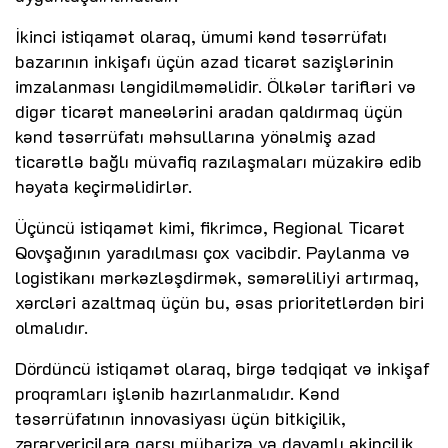
İkinci istiqamət olaraq, ümumi kənd təsərrüfatı
bazarının inkişafı üçün azad ticarət sazişlərinin
imzalanması ləngidilməməlidir. Ölkələr tarifləri və
digər ticarət maneələrini aradan qaldırmaq üçün
kənd təsərrüfatı məhsullarına yönəlmiş azad
ticarətlə bağlı müvafiq razılaşmaları müzakirə edib
həyata keçirməlidirlər.
Üçüncü istiqamət kimi, fikrimcə, Regional Ticarət
Qovşağının yaradılması çox vacibdir. Paylanma və
logistikanı mərkəzləşdirmək, səmərəliliyi artırmaq,
xərcləri azaltmaq üçün bu, əsas prioritetlərdən biri
olmalıdır.
Dördüncü istiqamət olaraq, birgə tədqiqat və inkişaf
proqramları işlənib hazırlanmalıdır. Kənd
təsərrüfatının innovasiyası üçün bitkiçilik,
zərərvericilərə qarşı mübarizə və davamlı əkinçilik