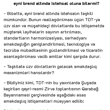
eyni brend altında istehsal oluna bilərmi?
- Əlbəttə, eyni brend altında istehsalın təşkili
mümkündür. Bunun reallaşdırılması üçün TDT-yə
üzv olan və müşahidəçi dövlətlərdə bu istiqamətdə
müştərək layihələrin sayının artırılması,
standartların harmonizasiyası, sərhədyanı
əməkdaşlığın genişləndirilməsi, texnologiya və
təcrübə mübadiləsinin gücləndirilməsi və ticarətin
asanlaşdırılması vacib amillər kimi qarşıda durur.
- Təşkilata üzv dövlətlərin gələcək əməkdaşlıq
mexanizmləri hansılardır?
- Bildiyiniz kimi, TDT-nin bu yaxınlarda Şuşada
keçirilən qeyri-rəsmi Zirvə toplantısının Qarabağ
Bəyannaməsi çərçivəsində aşağıdakı əsas
əməkdaşlıq istiqamətləri müəyyən edilib: