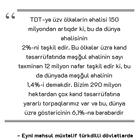
TDT-yə üzv ölkələrin əhalisi 150
milyondan artıqdır ki, bu da dünya
əhalisinin
2%-ni təşkil edir. Bu ölkələr üzrə kənd
təsərrüfatında məşğul əhalinin sayı
təxminən 12 milyon nəfər təşkil edir ki, bu
da dünyada məşğul əhalinin
1,4%-i deməkdir. Bizim 290 milyon
hektardan çox kənd təsərrüfatına
yararlı torpaqlarımız var və bu, dünya
üzrə göstəricinin 6,1%-nə bərabərdir
- Eyni məhsul müxtəlif türkdilli dövlətlərdə