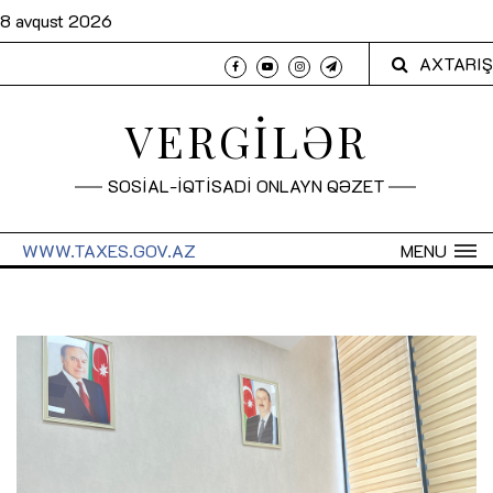
8 avqust 2026
AXTARIŞ
VERGİLƏR
SOSİAL-İQTİSADİ ONLAYN QƏZET
WWW.TAXES.GOV.AZ
MENU