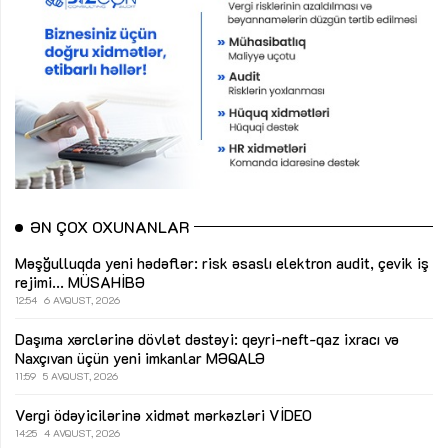
ƏN ÇOX OXUNANLAR
Məşğulluqda yeni hədəflər: risk əsaslı elektron audit, çevik iş
rejimi...
MÜSAHİBƏ
12:54
6 AVQUST, 2026
Daşıma xərclərinə dövlət dəstəyi: qeyri-neft-qaz ixracı və
Naxçıvan üçün yeni imkanlar
MƏQALƏ
11:59
5 AVQUST, 2026
Vergi ödəyicilərinə xidmət mərkəzləri
VİDEO
14:25
4 AVQUST, 2026