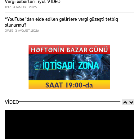
Vergi xəbərləri: iyul
VİDEO
11:17
4 AVQUST, 2026
“YouTube”dan əldə edilən gəlirlərə vergi güzəşti tətbiq
olunurmu?
09:35
3 AVQUST, 2026
VIDEO