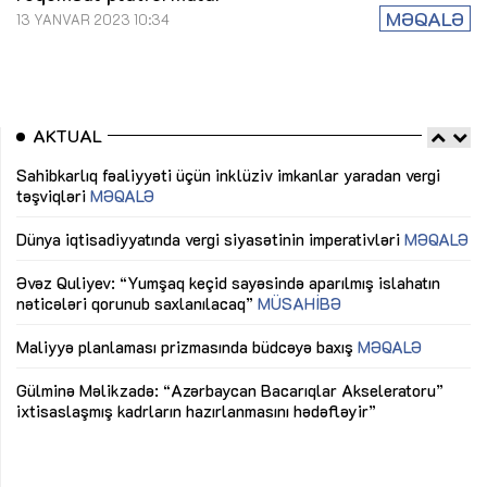
MƏQALƏ
13 YANVAR 2023 10:34
AKTUAL
Sahibkarlıq fəaliyyəti üçün inklüziv imkanlar yaradan vergi
“D
təşviqləri
MƏQALƏ
fə
lıq
Dünya iqtisadiyyatında vergi siyasətinin imperativləri
MƏQALƏ
Ni
mü
Əvəz Quliyev: “Yumşaq keçid sayəsində aparılmış islahatın
nəticələri qorunub saxlanılacaq”
MÜSAHİBƏ
Ay
ya
M
Maliyyə planlaması prizmasında büdcəyə baxış
MƏQALƏ
Az
Gülminə Məlikzadə: “Azərbaycan Bacarıqlar Akseleratoru”
ke
ixtisaslaşmış kadrların hazırlanmasını hədəfləyir”
Ay
su