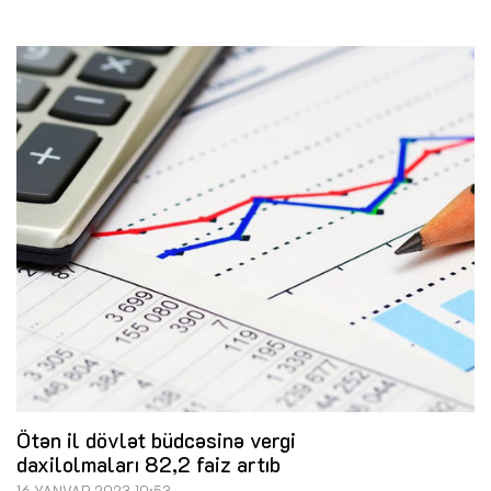
Ötən il dövlət büdcəsinə vergi
daxilolmaları 82,2 faiz artıb