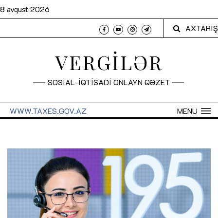
8 avqust 2026
AXTARIŞ
VERGİLƏR
SOSİAL-İQTİSADİ ONLAYN QƏZET
WWW.TAXES.GOV.AZ
MENU