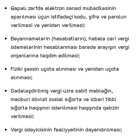
Qapalı zərfdə elektron sənəd mübadiləsinin
aparılması üçün istifadəçi kodu, şifrə və parolun
verilməsi və yenidən verilməsi;
Bəyannamələrin (hesabatların), habelə cari vergi
ödəmələrinin hesablanması barədə arayışın vergi
orqanlarına təqdim edilməsi;
Fiziki şəxsin uçota alınması və yenidən uçota
alınması;
Sadələşdirilmiş vergi üzrə sabit məbləğin,
məcburi dövlət sosial sığorta və icbari tibbi
sığorta haqqının ödənilməsi haqqında qəbzin
verilməsi;
Vergi ödəyicisinin fəaliyyətinin dayandırılması;