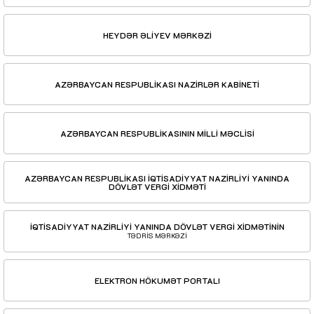
HEYDƏR ƏLİYEV MƏRKƏZİ
AZƏRBAYCAN RESPUBLİKASI NAZİRLƏR KABİNETİ
AZƏRBAYCAN RESPUBLİKASININ MİLLİ MƏCLİSİ
AZƏRBAYCAN RESPUBLİKASI İQTİSADİYYAT NAZİRLİYİ YANINDA
DÖVLƏT VERGİ XİDMƏTİ
İQTİSADİYYAT NAZİRLİYİ YANINDA DÖVLƏT VERGİ XİDMƏTİNİN
TƏDRİS MƏRKƏZİ
ELEKTRON HÖKUMƏT PORTALI