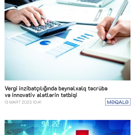
Vergi inzibatçılığında beynəlxalq təcrübə
və innovativ alətlərin tətbiqi
MƏQALƏ
13 MART 2023 10:41