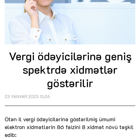
Vergi ödəyicilərinə geniş
spektrdə xidmətlər
göstərilir
23 YANVAR 2023 13:26
Ötən il vergi ödəyicilərinə göstərilmiş ümumi
elektron xidmətlərin 86 faizini 8 xidmət növü təşkil
edib: