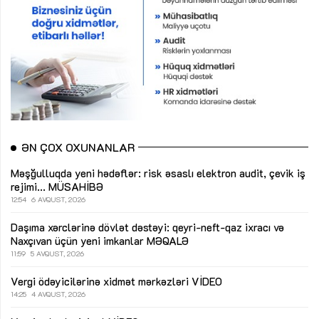
ƏN ÇOX OXUNANLAR
Məşğulluqda yeni hədəflər: risk əsaslı elektron audit, çevik iş
rejimi...
MÜSAHİBƏ
12:54
6 AVQUST, 2026
Daşıma xərclərinə dövlət dəstəyi: qeyri-neft-qaz ixracı və
Naxçıvan üçün yeni imkanlar
MƏQALƏ
11:59
5 AVQUST, 2026
Vergi ödəyicilərinə xidmət mərkəzləri
VİDEO
14:25
4 AVQUST, 2026