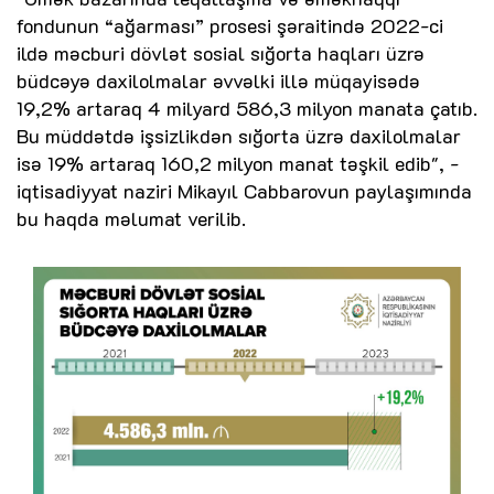
fondunun “ağarması” prosesi şəraitində 2022-ci
ildə məcburi dövlət sosial sığorta haqları üzrə
büdcəyə daxilolmalar əvvəlki illə müqayisədə
19,2% artaraq 4 milyard 586,3 milyon manata çatıb.
Bu müddətdə işsizlikdən sığorta üzrə daxilolmalar
isə 19% artaraq 160,2 milyon manat təşkil edib", -
iqtisadiyyat naziri Mikayıl Cabbarovun paylaşımında
bu haqda məlumat verilib.