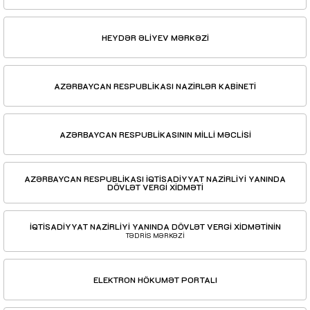
HEYDƏR ƏLİYEV MƏRKƏZİ
AZƏRBAYCAN RESPUBLİKASI NAZİRLƏR KABİNETİ
AZƏRBAYCAN RESPUBLİKASININ MİLLİ MƏCLİSİ
AZƏRBAYCAN RESPUBLİKASI İQTİSADİYYAT NAZİRLİYİ YANINDA
DÖVLƏT VERGİ XİDMƏTİ
İQTİSADİYYAT NAZİRLİYİ YANINDA DÖVLƏT VERGİ XİDMƏTİNİN
TƏDRİS MƏRKƏZİ
ELEKTRON HÖKUMƏT PORTALI