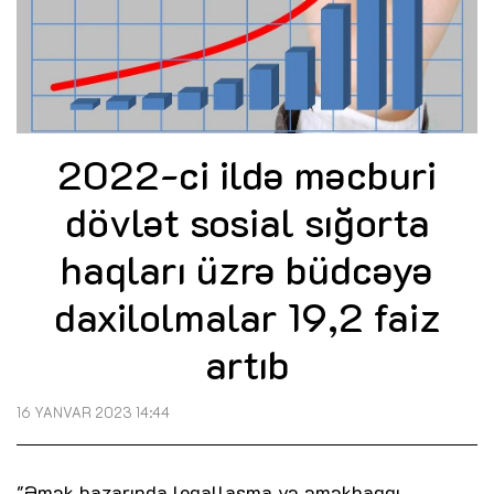
2022-ci ildə məcburi
dövlət sosial sığorta
haqları üzrə büdcəyə
daxilolmalar 19,2 faiz
artıb
16 YANVAR 2023 14:44
"Əmək bazarında leqallaşma və əməkhaqqı