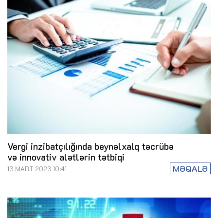
Vergi inzibatçılığında beynəlxalq təcrübə
və innovativ alətlərin tətbiqi
MƏQALƏ
13 MART 2023 10:41