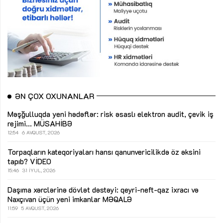
ƏN ÇOX OXUNANLAR
Məşğulluqda yeni hədəflər: risk əsaslı elektron audit, çevik iş
rejimi...
MÜSAHİBƏ
12:54
6 AVQUST, 2026
Torpaqların kateqoriyaları hansı qanunvericilikdə öz əksini
tapıb?
VİDEO
15:46
31 İYUL, 2026
Daşıma xərclərinə dövlət dəstəyi: qeyri-neft-qaz ixracı və
Naxçıvan üçün yeni imkanlar
MƏQALƏ
11:59
5 AVQUST, 2026