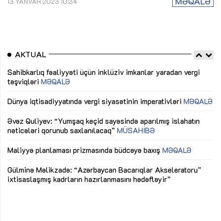
MƏQALƏ
13 YANVAR 2023 10:34
AKTUAL
Sahibkarlıq fəaliyyəti üçün inklüziv imkanlar yaradan vergi
“D
təşviqləri
MƏQALƏ
fə
lıq
Dünya iqtisadiyyatında vergi siyasətinin imperativləri
MƏQALƏ
Ni
mü
Əvəz Quliyev: “Yumşaq keçid sayəsində aparılmış islahatın
nəticələri qorunub saxlanılacaq”
MÜSAHİBƏ
Ay
ya
M
Maliyyə planlaması prizmasında büdcəyə baxış
MƏQALƏ
Az
Gülminə Məlikzadə: “Azərbaycan Bacarıqlar Akseleratoru”
ke
ixtisaslaşmış kadrların hazırlanmasını hədəfləyir”
Ay
su