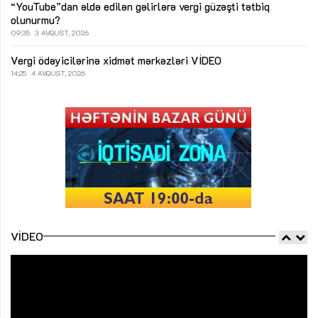
“YouTube”dan əldə edilən gəlirlərə vergi güzəşti tətbiq
olunurmu?
09:35
3 AVQUST, 2026
Vergi ödəyicilərinə xidmət mərkəzləri
VİDEO
14:25
4 AVQUST, 2026
VIDEO