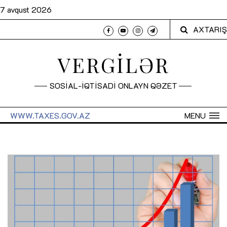
7 avqust 2026
AXTARIŞ
VERGİLƏR
SOSİAL-İQTİSADİ ONLAYN QƏZET
WWW.TAXES.GOV.AZ
MENU