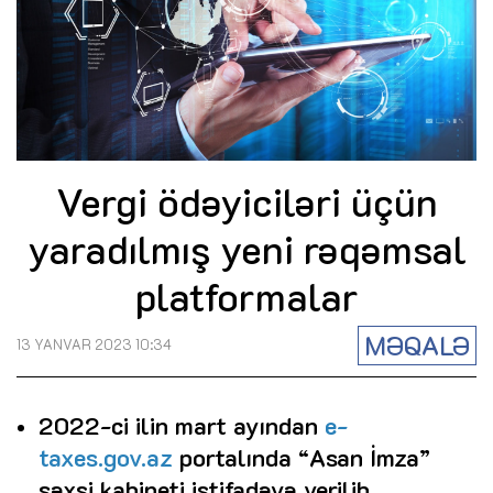
Vergi ödəyiciləri üçün
yaradılmış yeni rəqəmsal
platformalar
MƏQALƏ
13 YANVAR 2023 10:34
2022-ci ilin mart ayından
e-
taxes.gov.az
portalında “Asan İmza”
şəxsi kabineti istifadəyə verilib.