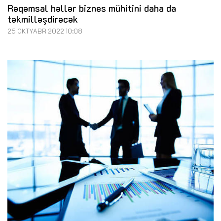
Rəqəmsal həllər biznes mühitini daha da
təkmilləşdirəcək
25 OKTYABR 2022 10:08