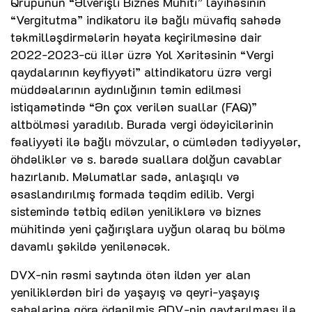
Qrupunun “Əlverişli Biznes Mühiti” layihəsinin
“Vergitutma” indikatoru ilə bağlı müvafiq sahədə
təkmilləşdirmələrin həyata keçirilməsinə dair
2022-2023-cü illər üzrə Yol Xəritəsinin “Vergi
qaydalarının keyfiyyəti” altindikatoru üzrə vergi
müddəalarının aydınlığının təmin edilməsi
istiqamətində “Ən çox verilən suallar (FAQ)”
altbölməsi yaradılıb. Burada vergi ödəyicilərinin
fəaliyyəti ilə bağlı mövzular, o cümlədən tədiyyələr,
öhdəliklər və s. barədə suallara dolğun cavablar
hazırlanıb. Məlumatlar sadə, anlaşıqlı və
əsaslandırılmış formada təqdim edilib. Vergi
sistemində tətbiq edilən yeniliklərə və biznes
mühitində yeni çağırışlara uyğun olaraq bu bölmə
davamlı şəkildə yenilənəcək.
DVX-nin rəsmi saytında ötən ildən yer alan
yeniliklərdən biri də yaşayış və qeyri-yaşayış
sahələrinə görə ödənilmiş ƏDV-nin qaytarılması ilə