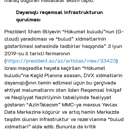
Dayanıqlı rəqəmsal infrastrukturun
qurulması
Prezident İlham Əliyevin “Hökumət buludu”nun (G-
cloud) yaradılması və “bulud” xidmətlərinin
göstərilməsi sahəsində tədbirlər haqqında” 3 iyun
2019-cu il tarixli fərmanının
(
https://president.az/az/articles/view/33423
)
icrası məqsədilə həyata keçirilən “Hökumət
buludu”na Keçid Planına əsasən, DVX xidmətlərin
dayanıqlığının təmin edilməsi üçün bu çərçivədə
ehtiyat məlumatlarını ötən ildən Rəqəmsal İnkişaf
və Nəqliyyat Nazirliyinin tabeliyində fəaliyyət
göstərən “AzInTelecom” MMC-yə məxsus Yevlax
Data Mərkəzinə köçürür və artıq həmin Mərkəzdə
təqdim olunan infrastruktur və rezervlənmə “bulud
xidmətləri” əldə edib. Bununla da kritik