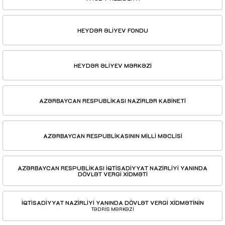
HEYDƏR ƏLİYEV FONDU
HEYDƏR ƏLİYEV MƏRKƏZİ
AZƏRBAYCAN RESPUBLİKASI NAZİRLƏR KABİNETİ
AZƏRBAYCAN RESPUBLİKASININ MİLLİ MƏCLİSİ
AZƏRBAYCAN RESPUBLİKASI İQTİSADİYYAT NAZİRLİYİ YANINDA
DÖVLƏT VERGİ XİDMƏTİ
İQTİSADİYYAT NAZİRLİYİ YANINDA DÖVLƏT VERGİ XİDMƏTİNİN
TƏDRİS MƏRKƏZİ