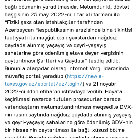
bağlı bölmənin yaradılmasıdır. Məlumdur ki, dövlət
başçısının 25 may 2022-ci il tarixli fərmanı ilə
“Fiziki şəxs olan istehlakçılar tərəfindən
Azərbaycan Respublikasının ərazisində bina tikintisi
fəaliyyəti ilə məşğul olan şəxslərdən nağdsız
qaydada alınmış yaşayış və qeyri-yaşayış
sahələrinə görə ödənilmiş əlavə dəyər vergisinin
qaytarılması Şərtləri və Qaydası” təsdiq edilib.
Bununla əlaqədar olaraq İnternet Vergi İdarəsində
müvafiq portal yaradılıb (
https://new.e-
taxes.gov.az/eportal/az/login/
) və 21 noyabr
2022-ci ildən etibarən istifadəyə verilib. Həyata
keçirilməsi nəzərdə tutulan prosedurlar barədə
vətəndaşların məlumatlandırılması məqsədilə DVX-
nin rəsmi saytında nağdsız qaydada alınmış yaşayış
və qeyri-yaşayış sahələrinə görə ödənilmiş ƏDV-nin
bir hissəsinin qaytarılması ilə bağlı xüsusi bölmə
yaradılıb. Burada nağdsız qaydada alınmış yaşayış