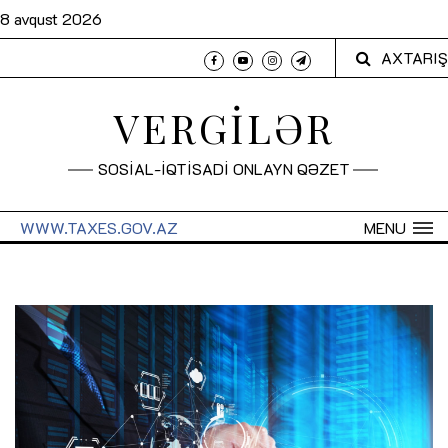
8 avqust 2026
AXTARIŞ
VERGİLƏR
SOSİAL-İQTİSADİ ONLAYN QƏZET
WWW.TAXES.GOV.AZ
MENU