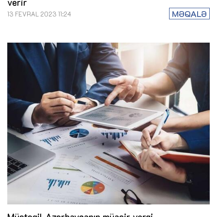
verir
MƏQALƏ
13 FEVRAL 2023 11:24
Müstəqil Azərbaycanın müasir vergi