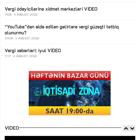
Vergi ödəyicilərinə xidmət mərkəzləri
VİDEO
14:25
4 AVQUST, 2026
“YouTube”dan əldə edilən gəlirlərə vergi güzəşti tətbiq
olunurmu?
09:35
3 AVQUST, 2026
Vergi xəbərləri: iyul
VİDEO
11:17
4 AVQUST, 2026
VIDEO