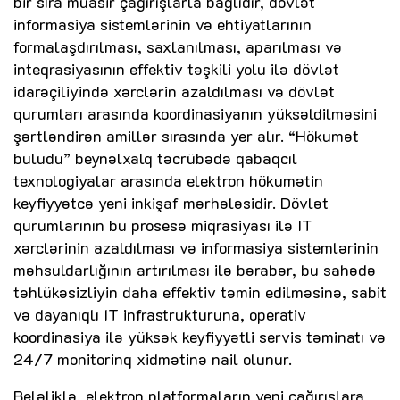
bir sıra müasir çağırışlarla bağlıdır, dövlət
informasiya sistemlərinin və ehtiyatlarının
formalaşdırılması, saxlanılması, aparılması və
inteqrasiyasının effektiv təşkili yolu ilə dövlət
idarəçiliyində xərclərin azaldılması və dövlət
qurumları arasında koordinasiyanın yüksəldilməsini
şərtləndirən amillər sırasında yer alır. “Hökumət
buludu” beynəlxalq təcrübədə qabaqcıl
texnologiyalar arasında elektron hökumətin
keyfiyyətcə yeni inkişaf mərhələsidir. Dövlət
qurumlarının bu prosesə miqrasiyası ilə IT
xərclərinin azaldılması və informasiya sistemlərinin
məhsuldarlığının artırılması ilə bərabər, bu sahədə
təhlükəsizliyin daha effektiv təmin edilməsinə, sabit
və dayanıqlı IT infrastrukturuna, operativ
koordinasiya ilə yüksək keyfiyyətli servis təminatı və
24/7 monitorinq xidmətinə nail olunur.
Beləliklə, elektron platformaların yeni çağırışlara