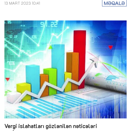
MƏQALƏ
13 MART 2023 10:41
Vergi islahatları gözlənilən nəticələri