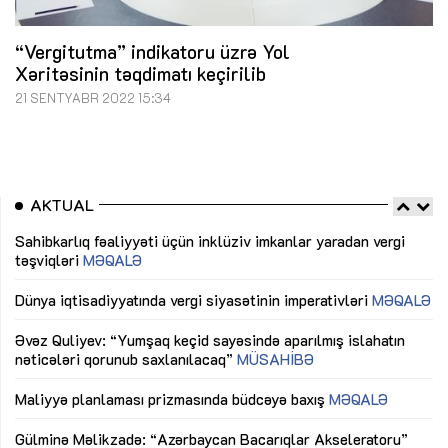
“Vergitutma” indikatoru üzrə Yol
Xəritəsinin təqdimatı keçirilib
21 SENTYABR 2022 15:34
AKTUAL
Sahibkarlıq fəaliyyəti üçün inklüziv imkanlar yaradan vergi
“D
təşviqləri
MƏQALƏ
fə
lıq
Dünya iqtisadiyyatında vergi siyasətinin imperativləri
MƏQALƏ
Ni
mü
Əvəz Quliyev: “Yumşaq keçid sayəsində aparılmış islahatın
nəticələri qorunub saxlanılacaq”
MÜSAHİBƏ
Ay
ya
M
Maliyyə planlaması prizmasında büdcəyə baxış
MƏQALƏ
Az
Gülminə Məlikzadə: “Azərbaycan Bacarıqlar Akseleratoru”