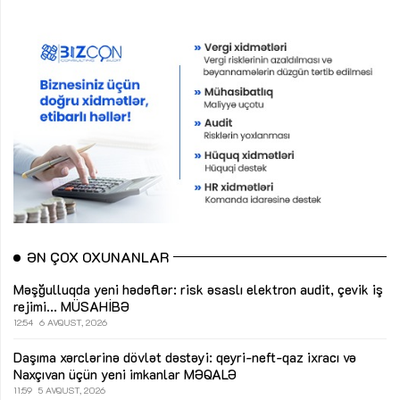
ƏN ÇOX OXUNANLAR
Məşğulluqda yeni hədəflər: risk əsaslı elektron audit, çevik iş
rejimi...
MÜSAHİBƏ
12:54
6 AVQUST, 2026
Daşıma xərclərinə dövlət dəstəyi: qeyri-neft-qaz ixracı və
Naxçıvan üçün yeni imkanlar
MƏQALƏ
11:59
5 AVQUST, 2026