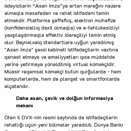
ödəyicilərin “Asan İmza”ya artan marağını nəzərə
almaqla məsafədən və rahat istifadəni təmin
etməkdir. Platforma şəffaflıq, elektron mühafizə
(konfidensiallıq daxil olmaqla) və e-təhlükəsizliyi
yaxşılaşdırmaqla effektiv idarəçiliyi təmin etmiş
olur. Beynəlxalq standartlara uyğun yaradılmış
"Asan İmza" şəxsi kabineti istifadəçilərin vaxtına
qənaət etməyə və əməliyyatları qısa müddətdə
yerinə yetirməyə yönəldilmiş virtual köməkçidir.
Müasir rəqəmsal köməkçi bütün qurğularda - həm
kompüterlərdə, həm də planşet və smartfonlarda
əlçatandır.
Daha asan, çevik və dolğun informasiya
məkanı
Ötən il DVX-nin rəsmi saytında da istifadəçilərin
rahatlığı üçün yeni bölmələr yaradılıb. Dünya Bankı