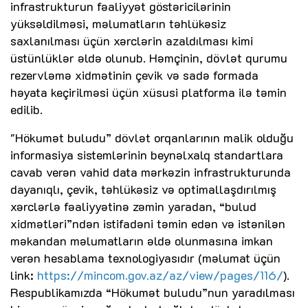
infrastrukturun fəaliyyət göstəricilərinin
yüksəldilməsi, məlumatların təhlükəsiz
saxlanılması üçün xərclərin azaldılması kimi
üstünlüklər əldə olunub. Həmçinin, dövlət qurumu
rezervləmə xidmətinin çevik və sadə formada
həyata keçirilməsi üçün xüsusi platforma ilə təmin
edilib.
"Hökumət buludu” dövlət orqanlarının malik olduğu
informasiya sistemlərinin beynəlxalq standartlara
cavab verən vahid data mərkəzin infrastrukturunda
dayanıqlı, çevik, təhlükəsiz və optimallaşdırılmış
xərclərlə fəaliyyətinə zəmin yaradan, “bulud
xidmətləri”ndən istifadəni təmin edən və istənilən
məkandan məlumatların əldə olunmasına imkan
verən hesablama texnologiyasıdır (məlumat üçün
link:
https://mincom.gov.az/az/view/pages/116/
).
Respublikamızda “Hökumət buludu”nun yaradılması