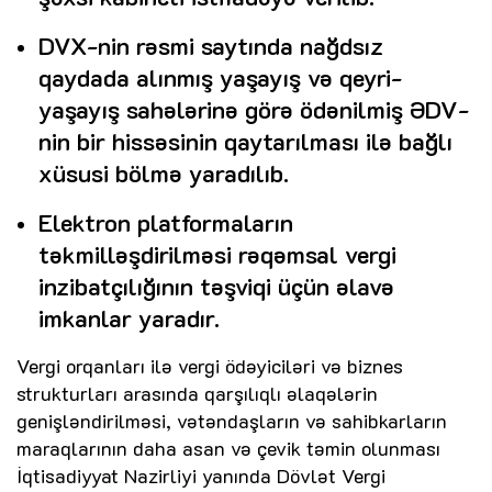
DVX-nin rəsmi saytında nağdsız
qaydada alınmış yaşayış və qeyri-
yaşayış sahələrinə görə ödənilmiş ƏDV-
nin bir hissəsinin qaytarılması ilə bağlı
xüsusi bölmə yaradılıb.
Elektron platformaların
təkmilləşdirilməsi rəqəmsal vergi
inzibatçılığının təşviqi üçün əlavə
imkanlar yaradır.
Vergi orqanları ilə vergi ödəyiciləri və biznes
strukturları arasında qarşılıqlı əlaqələrin
genişləndirilməsi, vətəndaşların və sahibkarların
maraqlarının daha asan və çevik təmin olunması
İqtisadiyyat Nazirliyi yanında Dövlət Vergi