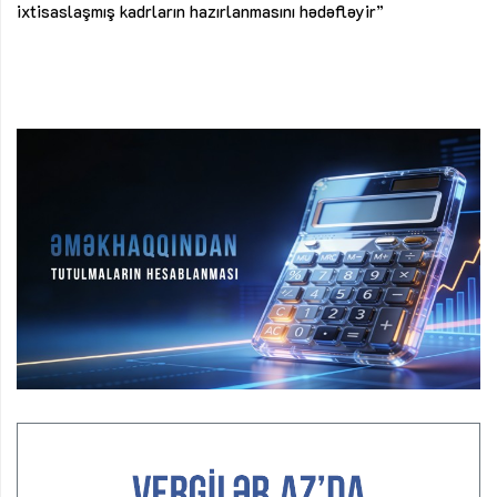
ke
ixtisaslaşmış kadrların hazırlanmasını hədəfləyir”
Ay
su