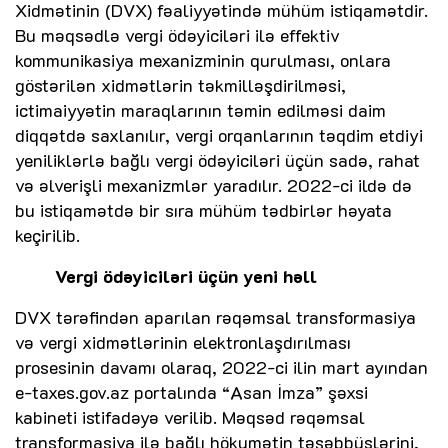
Xidmətinin (DVX) fəaliyyətində mühüm istiqamətdir.
Bu məqsədlə vergi ödəyiciləri ilə effektiv
kommunikasiya mexanizminin qurulması, onlara
göstərilən xidmətlərin təkmilləşdirilməsi,
ictimaiyyətin maraqlarının təmin edilməsi daim
diqqətdə saxlanılır, vergi orqanlarının təqdim etdiyi
yeniliklərlə bağlı vergi ödəyiciləri üçün sadə, rahat
və əlverişli mexanizmlər yaradılır. 2022-ci ildə də
bu istiqamətdə bir sıra mühüm tədbirlər həyata
keçirilib.
Vergi ödəyiciləri üçün yeni həll
DVX tərəfindən aparılan rəqəmsal transformasiya
və vergi xidmətlərinin elektronlaşdırılması
prosesinin davamı olaraq, 2022-ci ilin mart ayından
e-taxes.gov.az portalında “Asan İmza” şəxsi
kabineti istifadəyə verilib. Məqsəd rəqəmsal
transformasiya ilə bağlı hökumətin təşəbbüslərini,