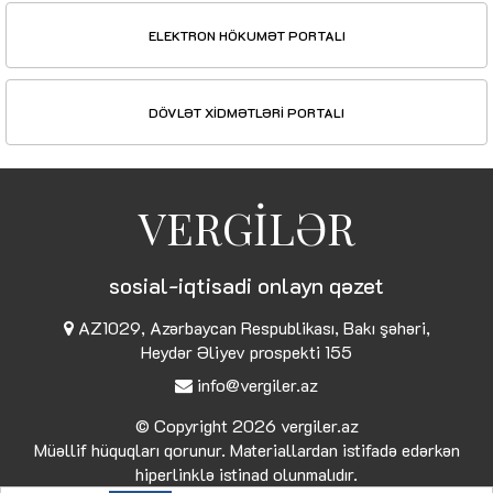
ELEKTRON HÖKUMƏT PORTALI
DÖVLƏT XİDMƏTLƏRİ PORTALI
VERGİLƏR
sosial-iqtisadi onlayn qəzet
AZ1029, Azərbaycan Respublikası, Bakı şəhəri,
Heydər Əliyev prospekti 155
info@vergiler.az
© Copyright 2026
vergiler.az
Müəllif hüquqları qorunur. Materiallardan istifadə edərkən
hiperlinklə istinad olunmalıdır.