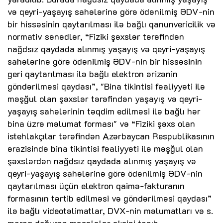
və qeyri-yaşayış sahələrinə görə ödənilmiş ƏDV-nin
bir hissəsinin qaytarılması ilə bağlı qanunvericilik və
normativ sənədlər, “Fiziki şəxslər tərəfindən
nağdsız qaydada alınmış yaşayış və qeyri-yaşayış
sahələrinə görə ödənilmiş ƏDV-nin bir hissəsinin
geri qaytarılması ilə bağlı elektron ərizənin
göndərilməsi qaydası”, "Bina tikintisi fəaliyyəti ilə
məşğul olan şəxslər tərəfindən yaşayış və qeyri-
yaşayış sahələrinin təqdim edilməsi ilə bağlı hər
bina üzrə məlumat forması" və “Fiziki şəxs olan
istehlakçılar tərəfindən Azərbaycan Respublikasının
ərazisində bina tikintisi fəaliyyəti ilə məşğul olan
şəxslərdən nağdsız qaydada alınmış yaşayış və
qeyri-yaşayış sahələrinə görə ödənilmiş ƏDV-nin
qaytarılması üçün elektron qaimə-fakturanın
formasının tərtib edilməsi və göndərilməsi qaydası”
ilə bağlı videotəlimatlar, DVX-nin məlumatları və s.
maraq doğuran məsələlər əksini tapıb.