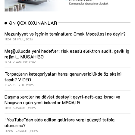
ƏN ÇOX OXUNANLAR
Məzuniyyət və işçinin təminatları: Əmək Məcəlləsi nə deyir?
11:54
31 İYUL, 2026
Məşğulluqda yeni hədəflər: risk əsaslı elektron audit, çevik iş
rejimi...
MÜSAHİBƏ
12:54
6 AVQUST, 2026
Torpaqların kateqoriyaları hansı qanunvericilikdə öz əksini
tapıb?
VİDEO
15:46
31 İYUL, 2026
Daşıma xərclərinə dövlət dəstəyi: qeyri-neft-qaz ixracı və
Naxçıvan üçün yeni imkanlar
MƏQALƏ
11:59
5 AVQUST, 2026
“YouTube”dan əldə edilən gəlirlərə vergi güzəşti tətbiq
olunurmu?
09:35
3 AVQUST, 2026