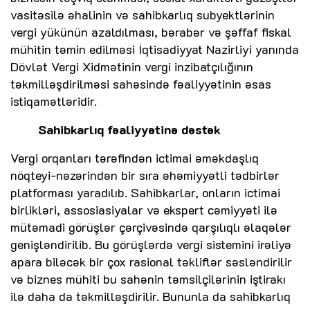
vasitəsilə əhalinin və sahibkarlıq subyektlərinin
vergi yükünün azaldılması, bərabər və şəffaf fiskal
mühitin təmin edilməsi İqtisadiyyat Nazirliyi yanında
Dövlət Vergi Xidmətinin vergi inzibatçılığının
təkmilləşdirilməsi sahəsində fəaliyyətinin əsas
istiqamətləridir.
Sahibkarlıq fəaliyyətinə dəstək
Vergi orqanları tərəfindən ictimai əməkdaşlıq
nöqteyi-nəzərindən bir sıra əhəmiyyətli tədbirlər
platforması yaradılıb. Sahibkarlar, onların ictimai
birlikləri, assosiasiyalar və ekspert cəmiyyəti ilə
mütəmadi görüşlər çərçivəsində qarşılıqlı əlaqələr
genişləndirilib. Bu görüşlərdə vergi sistemini irəliyə
apara biləcək bir çox rasional təkliflər səsləndirilir
və biznes mühiti bu sahənin təmsilçilərinin iştirakı
ilə daha da təkmilləşdirilir. Bununla da sahibkarlıq