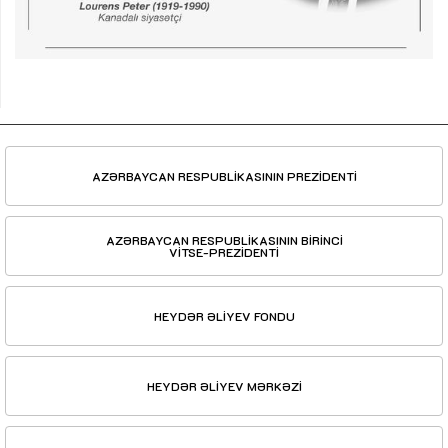
AZƏRBAYCAN RESPUBLİKASININ PREZİDENTİ
AZƏRBAYCAN RESPUBLİKASININ BİRİNCİ
VİTSE-PREZİDENTİ
HEYDƏR ƏLİYEV FONDU
HEYDƏR ƏLİYEV MƏRKƏZİ