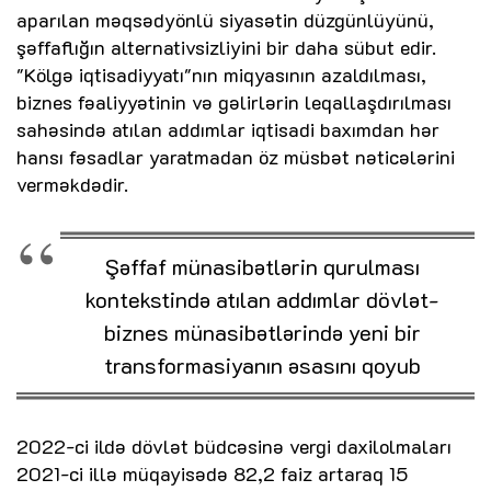
aparılan məqsədyönlü siyasətin düzgünlüyünü,
şəffaflığın alternativsizliyini bir daha sübut edir.
"Kölgə iqtisadiyyatı"nın miqyasının azaldılması,
biznes fəaliyyətinin və gəlirlərin leqallaşdırılması
sahəsində atılan addımlar iqtisadi baxımdan hər
hansı fəsadlar yaratmadan öz müsbət nəticələrini
verməkdədir.
Şəffaf münasibətlərin qurulması
kontekstində atılan addımlar dövlət-
biznes münasibətlərində yeni bir
transformasiyanın əsasını qoyub
2022-ci ildə dövlət büdcəsinə vergi daxilolmaları
2021-ci illə müqayisədə 82,2 faiz artaraq 15