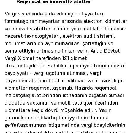
Rəqəmsal və innovativ alətlər
Vergi sistemində əldə edilmiş nailiyyətləri
formalaşdıran meyarlar arasında elektron xidmətlər
və innovativ alətlər mühüm yerə malikdir. Təmassız
nəzarət texnologiyaları, elektron audit sistemi,
məlumatların onlayn mübadiləsi şəffaflığın və
səmərəliliyin artmasına imkan verir. Artıq Dövlət
Vergi Xidmət tərəfindən 121 xidmət
elektronlaşdırılıb. Sahibkarlıq subyektlərinin dövlət
qeydiyyatı - vergi uçotuna alınması, vergi
bəyannamələrinin təqdim edilməsi və bir sıra digər
xidmətlər rəqəmsallaşdırılıb. Hazırda rəqəmsal
inzibatçılıq alətlərindən istifadənin əlçatan olması
diqqətdə saxlanılır və mobil tətbiqlər üzərindən
xidmətlərə keçid dövrü müşahidə edilir. Yaxın
gələcəkdə sahibkarlıq fəaliyyətinin daha da
şəffaflaşdırılması istiqamətində vergi ödəyicilərinin
istifadə etdiyi elektron alətlərin daha mütərəqqi və