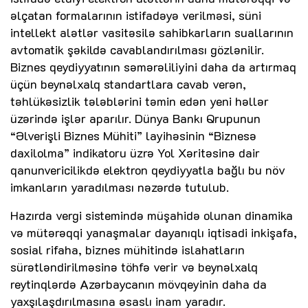
əlçatan formalarının istifadəyə verilməsi, süni
intellekt alətlər vasitəsilə sahibkarların suallarının
avtomatik şəkildə cavablandırılması gözlənilir.
Biznes qeydiyyatının səmərəliliyini daha da artırmaq
üçün beynəlxalq standartlara cavab verən,
təhlükəsizlik tələblərini təmin edən yeni həllər
üzərində işlər aparılır. Dünya Bankı Qrupunun
“Əlverişli Biznes Mühiti” layihəsinin “Biznesə
daxilolma” indikatoru üzrə Yol Xəritəsinə dair
qanunvericilikdə elektron qeydiyyatla bağlı bu növ
imkanların yaradılması nəzərdə tutulub.
Hazırda vergi sistemində müşahidə olunan dinamika
və mütərəqqi yanaşmalar dayanıqlı iqtisadi inkişafa,
sosial rifaha, biznes mühitində islahatların
sürətləndirilməsinə töhfə verir və beynəlxalq
reytinqlərdə Azərbaycanın mövqeyinin daha da
yaxşılaşdırılmasına əsaslı inam yaradır.