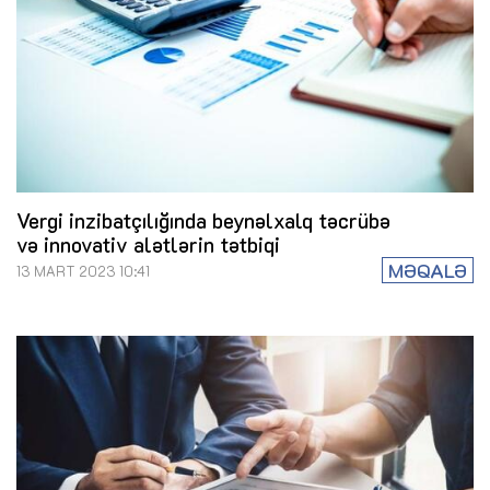
Vergi inzibatçılığında beynəlxalq təcrübə
və innovativ alətlərin tətbiqi
MƏQALƏ
13 MART 2023 10:41