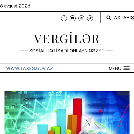
6 avqust 2026
AXTARIŞ
VERGİLƏR
SOSİAL-İQTİSADİ ONLAYN QƏZET
WWW.TAXES.GOV.AZ
MENU