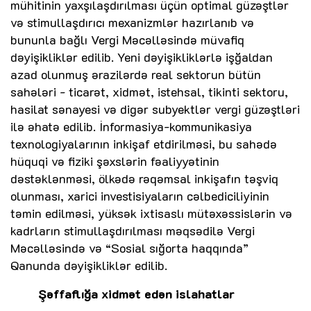
mühitinin yaxşılaşdırılması üçün optimal güzəştlər
və stimullaşdırıcı mexanizmlər hazırlanıb və
bununla bağlı Vergi Məcəlləsində müvafiq
dəyişikliklər edilib. Yeni dəyişikliklərlə işğaldan
azad olunmuş ərazilərdə real sektorun bütün
sahələri - ticarət, xidmət, istehsal, tikinti sektoru,
hasilat sənayesi və digər subyektlər vergi güzəştləri
ilə əhatə edilib. İnformasiya-kommunikasiya
texnologiyalarının inkişaf etdirilməsi, bu sahədə
hüquqi və fiziki şəxslərin fəaliyyətinin
dəstəklənməsi, ölkədə rəqəmsal inkişafın təşviq
olunması, xarici investisiyaların cəlbediciliyinin
təmin edilməsi, yüksək ixtisaslı mütəxəssislərin və
kadrların stimullaşdırılması məqsədilə Vergi
Məcəlləsində və “Sosial sığorta haqqında”
Qanunda dəyişikliklər edilib.
Şəffaflığa xidmət edən islahatlar