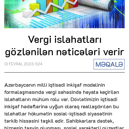
Vergi islahatları
gözlənilən nəticələri verir
MƏQALƏ
13 FEVRAL 2023 11:24
Azərbaycanın milli iqtisadi inkişaf modelinin
formalaşmasında vergi sahəsində həyata keçirilən
islahatların mühüm rolu var. Dövlətimizin iqtisadi
inkişaf hədəflərinə uyğun olaraq reallaşdırılan bu
islahatlar hökumətin sosial-iqtisadi siyasətinin
tərkib hissəsini təşkil edir. Sahibkarlara dəstək,
biznesin təşviq olunması, sosial xarakterli güzəştlər