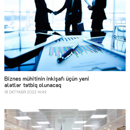
Biznes mühitinin inkişafı üçün yeni
alətlər tətbiq olunacaq
18 OKTYABR 2022 14:49