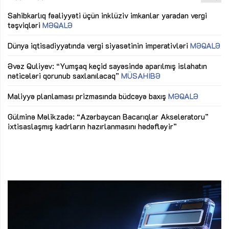
Sahibkarlıq fəaliyyəti üçün inklüziv imkanlar yaradan vergi
“D
təşviqləri
MƏQALƏ
fə
lıq
Dünya iqtisadiyyatında vergi siyasətinin imperativləri
MƏQALƏ
Ni
mü
Əvəz Quliyev: “Yumşaq keçid sayəsində aparılmış islahatın
nəticələri qorunub saxlanılacaq”
MÜSAHİBƏ
Ay
ya
M
Maliyyə planlaması prizmasında büdcəyə baxış
MƏQALƏ
Az
Gülminə Məlikzadə: “Azərbaycan Bacarıqlar Akseleratoru”
ke
ixtisaslaşmış kadrların hazırlanmasını hədəfləyir”
Ay
su