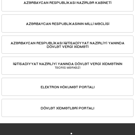
AZƏRBAYCAN RESPUBLİKASI NAZİRLƏR KABİNETİ
AZƏRBAYCAN RESPUBLİKASININ MİLLİ MƏCLİSİ
AZƏRBAYCAN RESPUBLİKASI İQTİSADİYYAT NAZİRLİYİ YANINDA
DÖVLƏT VERGİ XİDMƏTİ
İQTİSADİYYAT NAZİRLİYİ YANINDA DÖVLƏT VERGİ XİDMƏTİNİN
TƏDRİS MƏRKƏZİ
ELEKTRON HÖKUMƏT PORTALI
DÖVLƏT XİDMƏTLƏRİ PORTALI