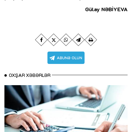
Gülay NƏBİYEVA
OXŞAR XƏBƏRLƏR