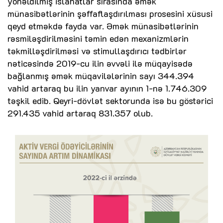
yönəldilmiş islahatlar sırasında əmək
münasibətlərinin şəffaflaşdırılması prosesini xüsusi
qeyd etməkdə fayda var. Əmək münasibətlərinin
rəsmiləşdirilməsini təmin edən mexanizmlərin
təkmilləşdirilməsi və stimullaşdırıcı tədbirlər
nəticəsində 2019-cu ilin əvvəli ilə müqayisədə
bağlanmış əmək müqavilələrinin sayı 344.394
vahid artaraq bu ilin yanvar ayının 1-nə 1.746.309
təşkil edib. Qeyri-dövlət sektorunda isə bu göstərici
291.435 vahid artaraq 831.357 olub.