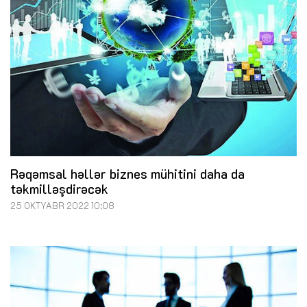
Rəqəmsal həllər biznes mühitini daha da
təkmilləşdirəcək
25 OKTYABR 2022 10:08