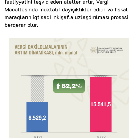
fəaliyyətini təşviq edən alətlər artır, Vergi
Məcəlləsində müxtəlif dəyişikliklər edilir və fiskal
maraqların iqtisadi inkişafla uzlaşdırılması prosesi
bərqərar olur.