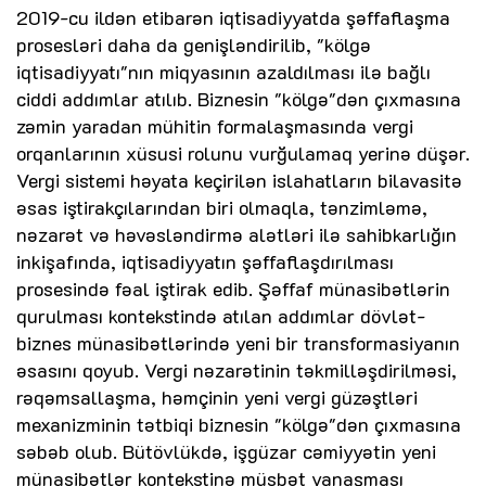
2019-cu ildən etibarən iqtisadiyyatda şəffaflaşma
prosesləri daha da genişləndirilib, "kölgə
iqtisadiyyatı"nın miqyasının azaldılması ilə bağlı
ciddi addımlar atılıb. Biznesin "kölgə"dən çıxmasına
zəmin yaradan mühitin formalaşmasında vergi
orqanlarının xüsusi rolunu vurğulamaq yerinə düşər.
Vergi sistemi həyata keçirilən islahatların bilavasitə
əsas iştirakçılarından biri olmaqla, tənzimləmə,
nəzarət və həvəsləndirmə alətləri ilə sahibkarlığın
inkişafında, iqtisadiyyatın şəffaflaşdırılması
prosesində fəal iştirak edib. Şəffaf münasibətlərin
qurulması kontekstində atılan addımlar dövlət-
biznes münasibətlərində yeni bir transformasiyanın
əsasını qoyub. Vergi nəzarətinin təkmilləşdirilməsi,
rəqəmsallaşma, həmçinin yeni vergi güzəştləri
mexanizminin tətbiqi biznesin "kölgə"dən çıxmasına
səbəb olub. Bütövlükdə, işgüzar cəmiyyətin yeni
münasibətlər kontekstinə müsbət yanaşması