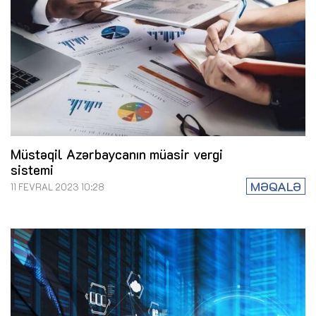
Müstəqil Azərbaycanın müasir vergi
sistemi
MƏQALƏ
11 FEVRAL 2023 10:28