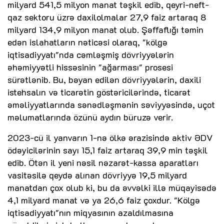
milyard 541,5 milyon manat təşkil edib, qeyri-neft-
qaz sektoru üzrə daxilolmalar 27,9 faiz artaraq 8
milyard 134,9 milyon manat olub. Şəffaflığı təmin
edən islahatların nəticəsi olaraq, "kölgə
iqtisadiyyatı"nda cəmləşmiş dövriyyələrin
əhəmiyyətli hissəsinin "ağarması" prosesi
sürətlənib. Bu, bəyan edilən dövriyyələrin, daxili
istehsalın və ticarətin göstəricilərində, ticarət
əməliyyatlarında sənədləşmənin səviyyəsində, uçot
məlumatlarında özünü aydın büruzə verir.
2023-cü il yanvarın 1-nə ölkə ərazisində aktiv ƏDV
ödəyicilərinin sayı 15,1 faiz artaraq 39,9 min təşkil
edib. Ötən il yeni nəsil nəzarət-kassa aparatları
vasitəsilə qeydə alınan dövriyyə 19,5 milyard
manatdan çox olub ki, bu da əvvəlki illə müqayisədə
4,1 milyard manat və ya 26,6 faiz çoxdur. "Kölgə
iqtisadiyyatı"nın miqyasının azaldılmasına