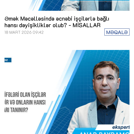
Әmək Məcəlləsində əcnəbi işçilərlə bağlı
hansı dəyişikliklər olub? - MİSALLAR
MƏQALƏ
18 MART 2026 09:42