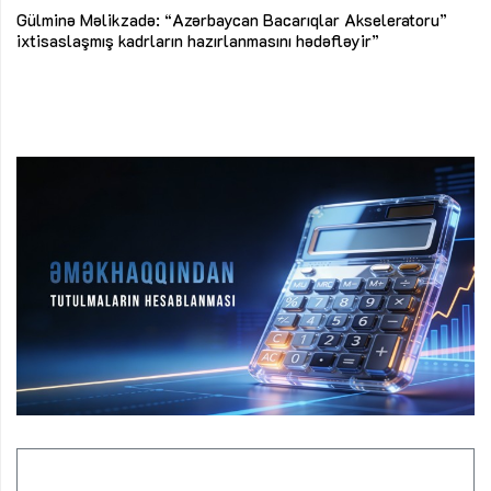
Az
Gülminə Məlikzadə: “Azərbaycan Bacarıqlar Akseleratoru”
ke
ixtisaslaşmış kadrların hazırlanmasını hədəfləyir”
Ay
su