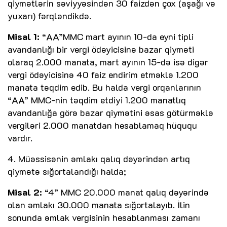
qiymətlərin səviyyəsindən 30 faizdən çox (aşağı və
yuxarı) fərqləndikdə.
Misal 1:
“AA”MMC mart ayının 10-da eyni tipli
avandanlığı bir vergi ödəyicisinə bazar qiyməti
olaraq 2.000 manata, mart ayının 15-də isə digər
vergi ödəyicisinə 40 faiz endirim etməklə 1.200
manata təqdim edib. Bu halda vergi orqanlarının
“AA” MMC-nin təqdim etdiyi 1.200 manatlıq
avandanlığa görə bazar qiymətini əsas götürməklə
vergiləri 2.000 manatdan hesablamaq hüququ
vardır.
4. Müəssisənin əmlakı qalıq dəyərindən artıq
qiymətə sığortalandığı halda;
Misal 2:
“4” MMC 20.000 manat qalıq dəyərində
olan əmlakı 30.000 manata sığortalayıb. İlin
sonunda əmlak vergisinin hesablanması zamanı