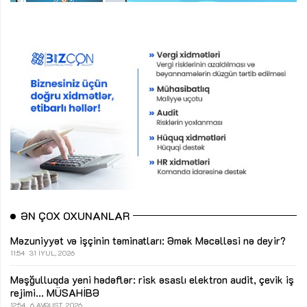
ƏN ÇOX OXUNANLAR
Məzuniyyət və işçinin təminatları: Əmək Məcəlləsi nə deyir?
11:54
31 İYUL, 2026
Məşğulluqda yeni hədəflər: risk əsaslı elektron audit, çevik iş
rejimi...
MÜSAHİBƏ
12:54
6 AVQUST, 2026