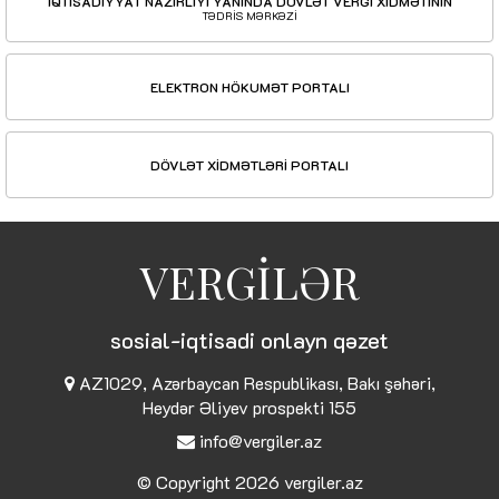
İQTİSADİYYAT NAZİRLİYİ YANINDA DÖVLƏT VERGİ XİDMƏTİNİN
TƏDRİS MƏRKƏZİ
ELEKTRON HÖKUMƏT PORTALI
DÖVLƏT XİDMƏTLƏRİ PORTALI
VERGİLƏR
sosial-iqtisadi onlayn qəzet
AZ1029, Azərbaycan Respublikası, Bakı şəhəri,
Heydər Əliyev prospekti 155
info@vergiler.az
© Copyright 2026
vergiler.az