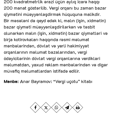
200 kvadratmetrlik ərazi üçün aylıq icarə haqqı
200 manat göstərilib. Vergi orqanı bu zaman bazar
qiymətini müəyyənləşdirmək hüququna malikdir.
Bir məsələni də qeyd edək ki, malın (işin, xidmətin)
bazar qiyməti müəyyənləşdirilərkən və təsbit
olunarkən malın (işin, xidmətin) bazar qiymətləri və
birja kotirovkaları haqqında rəsmi məlumat
mənbələrindən, dövlət və yerli hakimiyyət
orqanlarının məlumat bazalarından, vergi
ödəyicilərinin dövlət vergi orqanlarına verdikləri
məlumatdan, yaxud reklam mənbələrindən və digər
müvafiq məlumatlardan istifadə edilir.
Mənbə:
Anar Bayramov: “Vergi uçotu” kitabı