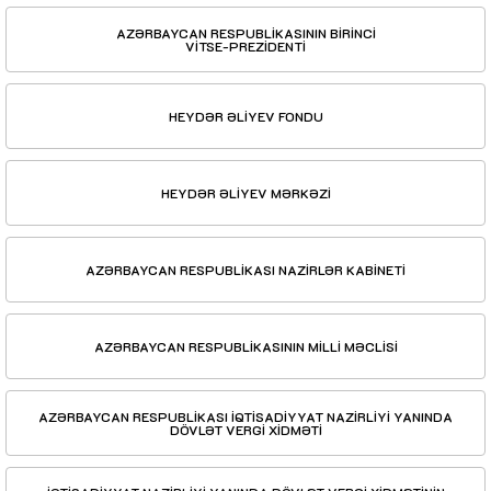
AZƏRBAYCAN RESPUBLİKASININ BİRİNCİ
VİTSE-PREZİDENTİ
HEYDƏR ƏLİYEV FONDU
HEYDƏR ƏLİYEV MƏRKƏZİ
AZƏRBAYCAN RESPUBLİKASI NAZİRLƏR KABİNETİ
AZƏRBAYCAN RESPUBLİKASININ MİLLİ MƏCLİSİ
AZƏRBAYCAN RESPUBLİKASI İQTİSADİYYAT NAZİRLİYİ YANINDA
DÖVLƏT VERGİ XİDMƏTİ