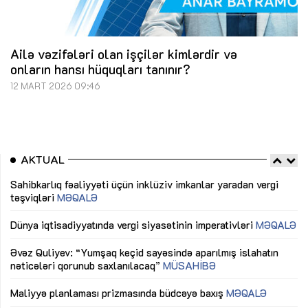
Ailə vəzifələri olan işçilər kimlərdir və
onların hansı hüquqları tanınır?
12 MART 2026 09:46
AKTUAL
Sahibkarlıq fəaliyyəti üçün inklüziv imkanlar yaradan vergi
“D
təşviqləri
MƏQALƏ
fə
lıq
Dünya iqtisadiyyatında vergi siyasətinin imperativləri
MƏQALƏ
Ni
mü
Əvəz Quliyev: “Yumşaq keçid sayəsində aparılmış islahatın
nəticələri qorunub saxlanılacaq”
MÜSAHİBƏ
Ay
ya
M
Maliyyə planlaması prizmasında büdcəyə baxış
MƏQALƏ