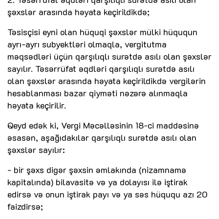
şəxslər arasında həyata keçirildikdə;
Təsisçisi eyni olan hüquqi şəxslər mülki hüququn
ayrı-ayrı subyektləri olmaqla, vergitutma
məqsədləri üçün qarşılıqlı surətdə asılı olan şəxslər
sayılır. Təsərrüfat əqdləri qarşılıqlı surətdə asılı
olan şəxslər arasında həyata keçirildikdə vergilərin
hesablanması bazar qiyməti nəzərə alınmaqla
həyata keçirilir.
Qeyd edək ki, Vergi Məcəlləsinin 18-ci maddəsinə
əsasən, aşağıdakılar qarşılıqlı surətdə asılı olan
şəxslər sayılır:
- bir şəxs digər şəxsin əmlakında (nizamnamə
kapitalında) bilavasitə və ya dolayısı ilə iştirak
edirsə və onun iştirak payı və ya səs hüququ azı 20
faizdirsə;