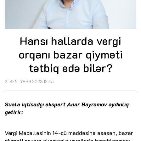
Hansı hallarda vergi
orqanı bazar qiyməti
tətbiq edə bilər?
21 SENTYABR 2023 12:45
Suala iqtisadçı ekspert Anar Bayramov aydınlıq
gətirir:
Vergi Məcəlləsinin 14-cü maddəsinə əsasən, bazar
qiyməti nəzərə alınmaqla vergilərin hesablanması