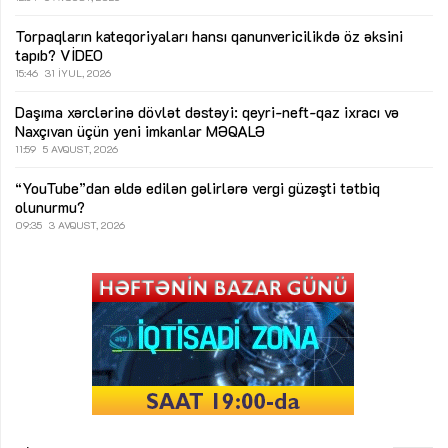
Torpaqların kateqoriyaları hansı qanunvericilikdə öz əksini
tapıb?
VİDEO
15:46
31 İYUL, 2026
Daşıma xərclərinə dövlət dəstəyi: qeyri-neft-qaz ixracı və
Naxçıvan üçün yeni imkanlar
MƏQALƏ
11:59
5 AVQUST, 2026
“YouTube”dan əldə edilən gəlirlərə vergi güzəşti tətbiq
olunurmu?
09:35
3 AVQUST, 2026