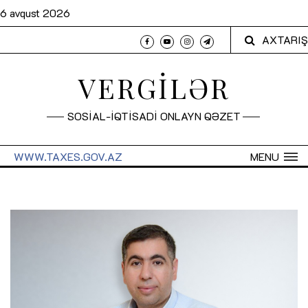
6 avqust 2026
AXTARIŞ
VERGİLƏR
SOSİAL-İQTİSADİ ONLAYN QƏZET
WWW.TAXES.GOV.AZ
MENU