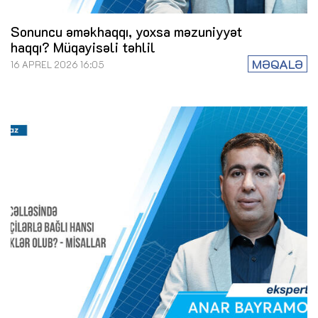
Sonuncu əməkhaqqı, yoxsa məzuniyyət
haqqı? Müqayisəli təhlil
MƏQALƏ
16 APREL 2026 16:05