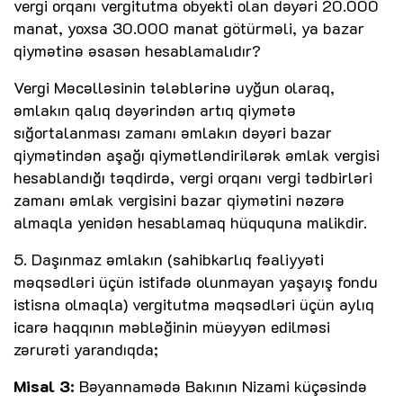
vergi orqanı vergitutma obyekti olan dəyəri 20.000
manat, yoxsa 30.000 manat götürməli, ya bazar
qiymətinə əsasən hesablamalıdır?
Vergi Məcəlləsinin tələblərinə uyğun olaraq,
əmlakın qalıq dəyərindən artıq qiymətə
sığortalanması zamanı əmlakın dəyəri bazar
qiymətindən aşağı qiymətləndirilərək əmlak vergisi
hesablandığı təqdirdə, vergi orqanı vergi tədbirləri
zamanı əmlak vergisini bazar qiymətini nəzərə
almaqla yenidən hesablamaq hüququna malikdir.
5. Daşınmaz əmlakın (sahibkarlıq fəaliyyəti
məqsədləri üçün istifadə olunmayan yaşayış fondu
istisna olmaqla) vergitutma məqsədləri üçün aylıq
icarə haqqının məbləğinin müəyyən edilməsi
zərurəti yarandıqda;
Misal 3:
Bəyannamədə Bakının Nizami küçəsində