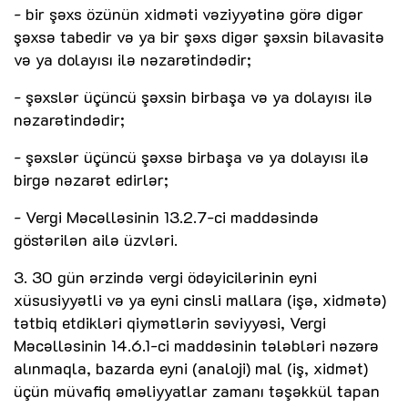
- bir şəxs özünün xidməti vəziyyətinə görə digər
şəxsə tabedir və ya bir şəxs digər şəxsin bilavasitə
və ya dolayısı ilə nəzarətindədir;
- şəxslər üçüncü şəxsin birbaşa və ya dolayısı ilə
nəzarətindədir;
- şəxslər üçüncü şəxsə birbaşa və ya dolayısı ilə
birgə nəzarət edirlər;
- Vergi Məcəlləsinin 13.2.7-ci maddəsində
göstərilən ailə üzvləri.
3. 30 gün ərzində vergi ödəyicilərinin eyni
xüsusiyyətli və ya eyni cinsli mallara (işə, xidmətə)
tətbiq etdikləri qiymətlərin səviyyəsi, Vergi
Məcəlləsinin 14.6.1-ci maddəsinin tələbləri nəzərə
alınmaqla, bazarda eyni (analoji) mal (iş, xidmət)
üçün müvafiq əməliyyatlar zamanı təşəkkül tapan