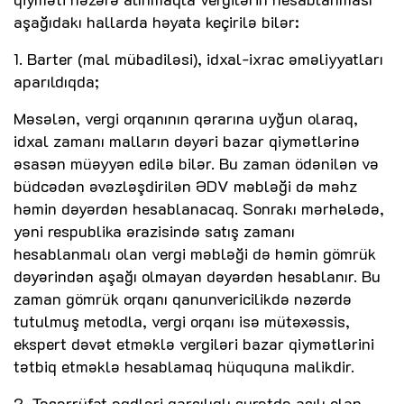
aşağıdakı hallarda həyata keçirilə bilər:
1. Barter (mal mübadiləsi), idxal-ixrac əməliyyatları
aparıldıqda;
Məsələn, vergi orqanının qərarına uyğun olaraq,
idxal zamanı malların dəyəri bazar qiymətlərinə
əsasən müəyyən edilə bilər. Bu zaman ödənilən və
büdcədən əvəzləşdirilən ƏDV məbləği də məhz
həmin dəyərdən hesablanacaq. Sonrakı mərhələdə,
yəni respublika ərazisində satış zamanı
hesablanmalı olan vergi məbləği də həmin gömrük
dəyərindən aşağı olmayan dəyərdən hesablanır. Bu
zaman gömrük orqanı qanunvericilikdə nəzərdə
tutulmuş metodla, vergi orqanı isə mütəxəssis,
ekspert dəvət etməklə vergiləri bazar qiymətlərini
tətbiq etməklə hesablamaq hüququna malikdir.
2. Təsərrüfat əqdləri qarşılıqlı surətdə asılı olan