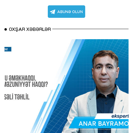
OXŞAR XƏBƏRLƏR