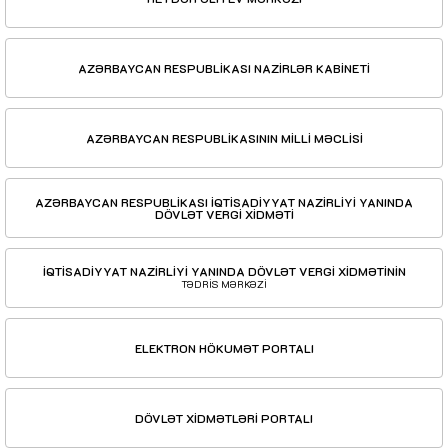
AZƏRBAYCAN RESPUBLİKASI NAZİRLƏR KABİNETİ
AZƏRBAYCAN RESPUBLİKASININ MİLLİ MƏCLİSİ
AZƏRBAYCAN RESPUBLİKASI İQTİSADİYYAT NAZİRLİYİ YANINDA
DÖVLƏT VERGİ XİDMƏTİ
İQTİSADİYYAT NAZİRLİYİ YANINDA DÖVLƏT VERGİ XİDMƏTİNİN
TƏDRİS MƏRKƏZİ
ELEKTRON HÖKUMƏT PORTALI
DÖVLƏT XİDMƏTLƏRİ PORTALI