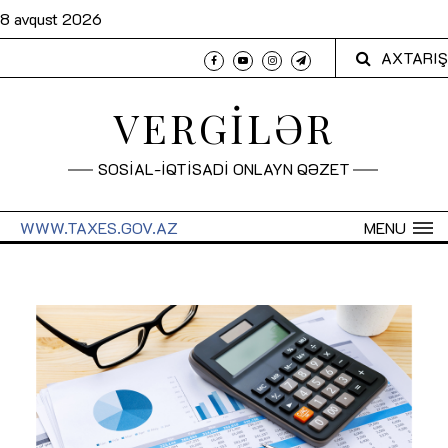
8 avqust 2026
AXTARIŞ
VERGİLƏR
SOSİAL-İQTİSADİ ONLAYN QƏZET
WWW.TAXES.GOV.AZ
MENU