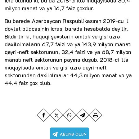
icra olunub ki, bu da 2018-ci illə müqayisədə 30,4
milyon manat və ya 16,7 faiz çoxdur.
Bu barədə Azərbaycan Respublikasının 2019-cu il
dövlət büdcəsinin icrası barədə hesabatda deyilir.
Bildirilir ki, hüquqi şəxslərin əmlak vergisi üzrə
daxilolmaların 67,7 faizi və ya 143,9 milyon manatı
qeyri-neft sektorunun, 32,4 faizi və ya 68,7 milyon
manatı neft sektorunun payına düşüb. 2018-ci illə
müqayisədə əmlak vergisi üzrə qeyri-neft
sektorundan daxilolmalar 44,3 milyon manat və ya
44,4 faiz çox olub.