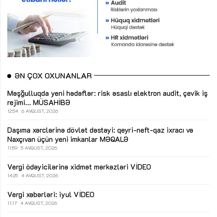
ƏN ÇOX OXUNANLAR
Məşğulluqda yeni hədəflər: risk əsaslı elektron audit, çevik iş
rejimi...
MÜSAHİBƏ
12:54
6 AVQUST, 2026
Daşıma xərclərinə dövlət dəstəyi: qeyri-neft-qaz ixracı və
Naxçıvan üçün yeni imkanlar
MƏQALƏ
11:59
5 AVQUST, 2026
Vergi ödəyicilərinə xidmət mərkəzləri
VİDEO
14:25
4 AVQUST, 2026
Vergi xəbərləri: iyul
VİDEO
11:17
4 AVQUST, 2026