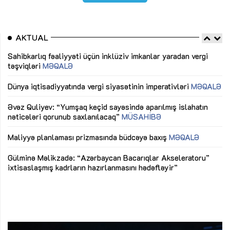
AKTUAL
Sahibkarlıq fəaliyyəti üçün inklüziv imkanlar yaradan vergi
“D
təşviqləri
MƏQALƏ
fə
lıq
Dünya iqtisadiyyatında vergi siyasətinin imperativləri
MƏQALƏ
Ni
mü
Əvəz Quliyev: “Yumşaq keçid sayəsində aparılmış islahatın
nəticələri qorunub saxlanılacaq”
MÜSAHİBƏ
Ay
ya
M
Maliyyə planlaması prizmasında büdcəyə baxış
MƏQALƏ
Az
Gülminə Məlikzadə: “Azərbaycan Bacarıqlar Akseleratoru”
ke
ixtisaslaşmış kadrların hazırlanmasını hədəfləyir”
Ay
su