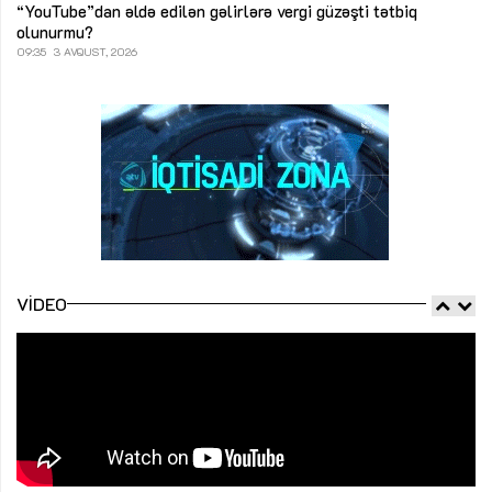
“YouTube”dan əldə edilən gəlirlərə vergi güzəşti tətbiq
olunurmu?
09:35
3 AVQUST, 2026
VIDEO