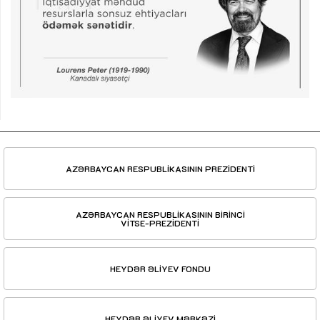
AZƏRBAYCAN RESPUBLİKASININ PREZİDENTİ
AZƏRBAYCAN RESPUBLİKASININ BİRİNCİ
VİTSE-PREZİDENTİ
HEYDƏR ƏLİYEV FONDU
HEYDƏR ƏLİYEV MƏRKƏZİ