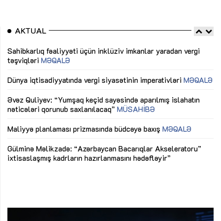
AKTUAL
Sahibkarlıq fəaliyyəti üçün inklüziv imkanlar yaradan vergi
“D
təşviqləri
MƏQALƏ
fə
lıq
Dünya iqtisadiyyatında vergi siyasətinin imperativləri
MƏQALƏ
Ni
mü
Əvəz Quliyev: “Yumşaq keçid sayəsində aparılmış islahatın
nəticələri qorunub saxlanılacaq”
MÜSAHİBƏ
Ay
ya
M
Maliyyə planlaması prizmasında büdcəyə baxış
MƏQALƏ
Az
Gülminə Məlikzadə: “Azərbaycan Bacarıqlar Akseleratoru”
ke
ixtisaslaşmış kadrların hazırlanmasını hədəfləyir”
Ay
su