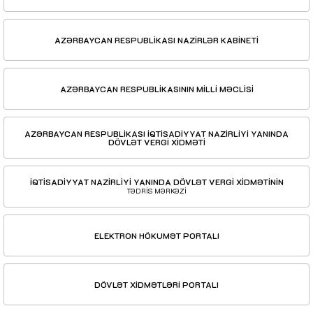
AZƏRBAYCAN RESPUBLİKASI NAZİRLƏR KABİNETİ
AZƏRBAYCAN RESPUBLİKASININ MİLLİ MƏCLİSİ
AZƏRBAYCAN RESPUBLİKASI İQTİSADİYYAT NAZİRLİYİ YANINDA
DÖVLƏT VERGİ XİDMƏTİ
İQTİSADİYYAT NAZİRLİYİ YANINDA DÖVLƏT VERGİ XİDMƏTİNİN
TƏDRİS MƏRKƏZİ
ELEKTRON HÖKUMƏT PORTALI
DÖVLƏT XİDMƏTLƏRİ PORTALI