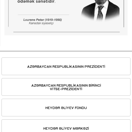
AZƏRBAYCAN RESPUBLİKASININ PREZİDENTİ
AZƏRBAYCAN RESPUBLİKASININ BİRİNCİ
VİTSE-PREZİDENTİ
HEYDƏR ƏLİYEV FONDU
HEYDƏR ƏLİYEV MƏRKƏZİ