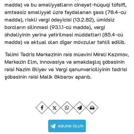
maddə) və bu əməliyyatların cinayət-hüquqi töfsifi,
əmtəəsiz əməliyyat üzrə faydalanan şəxs (78.4-cü
maddə), riskli vergi ödəyicisi (13.2.82), ümidsiz
borcların silinməsi (93.1.1-cü maddə), vergi
öhdəliyinin yerinə yetirilməsi müddətləri (85.4-cü
maddə) və aktual olan digər mövzular təhlil edilib.
Təlimi Tədris Mərkəzinin rəis müavini Mirəli Kazımov,
Mərkəzin Elm, innovasiya və əməkdaşlıq şöbəsinin
rəisi Nazim Əliyev və Vergi qanunvericiliyinin tədrisi
şöbəsinin rəisi Malik Əkbərov aparıb.