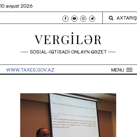
10 avqust 2026
AXTARIŞ
VERGİLƏR
SOSİAL-İQTİSADİ ONLAYN QƏZET
WWW.TAXES.GOV.AZ
MENU