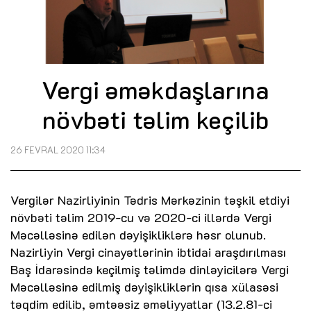
Vergi əməkdaşlarına
növbəti təlim keçilib
26 FEVRAL 2020 11:34
Vergilər Nazirliyinin Tədris Mərkəzinin təşkil etdiyi
növbəti təlim 2019-cu və 2020-ci illərdə Vergi
Məcəlləsinə edilən dəyişikliklərə həsr olunub.
Nazirliyin Vergi cinayətlərinin ibtidai araşdırılması
Baş İdarəsində keçilmiş təlimdə dinləyicilərə Vergi
Məcəlləsinə edilmiş dəyişikliklərin qısa xülasəsi
təqdim edilib, əmtəəsiz əməliyyatlar (13.2.81-ci