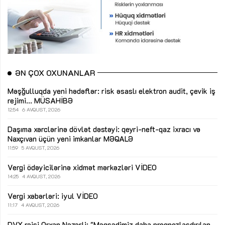
ƏN ÇOX OXUNANLAR
Məşğulluqda yeni hədəflər: risk əsaslı elektron audit, çevik iş
rejimi...
MÜSAHİBƏ
12:54
6 AVQUST, 2026
Daşıma xərclərinə dövlət dəstəyi: qeyri-neft-qaz ixracı və
Naxçıvan üçün yeni imkanlar
MƏQALƏ
11:59
5 AVQUST, 2026
Vergi ödəyicilərinə xidmət mərkəzləri
VİDEO
14:25
4 AVQUST, 2026
Vergi xəbərləri: iyul
VİDEO
11:17
4 AVQUST, 2026
DVX rəisi Orxan Nəzərli: "Məqsədimiz daha proqnozlaşdırılan,