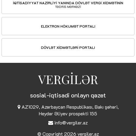
İQTİSADİYYAT NAZİRLİYİ YANINDA DÖVLƏT VERGİ XİDMƏTİNİN
TƏDRİS MƏRKƏZİ
ELEKTRON HÖKUMƏT PORTALI
DÖVLƏT XİDMƏTLƏRİ PORTALI
VERGİLƏR
sosial-iqtisadi onlayn qəzet
AZ1029, Azərbaycan Respublikası, Bakı şəhəri,
Heydər Əliyev prospekti 155
info@vergiler.az
© Copyright 2026
vergiler.az