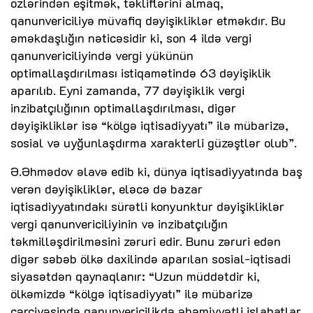
özlərindən eşitmək, təkliflərini almaq,
qanunvericiliyə müvafiq dəyişikliklər etməkdır. Bu
əməkdaşlığın nəticəsidir ki, son 4 ildə vergi
qanunvericiliyində vergi yükünün
optimallaşdırılması istiqamətində 63 dəyişiklik
aparılıb. Eyni zamanda, 77 dəyişiklik vergi
inzibatçılığının optimallaşdırılması, digər
dəyişikliklər isə “kölgə iqtisadiyyatı” ilə mübarizə,
sosial və uyğunlaşdırma xarakterli güzəştlər olub”.
Ə.Əhmədov əlavə edib ki, dünya iqtisadiyyatında baş
verən dəyişikliklər, eləcə də bazar
iqtisadiyyatındakı sürətli konyunktur dəyişikliklər
vergi qanunvericiliyinin və inzibatçılığın
təkmilləşdirilməsini zəruri edir. Bunu zəruri edən
digər səbəb ölkə daxilində aparılan sosial-iqtisadi
siyasətdən qaynaqlanır: “Uzun müddətdir ki,
ölkəmizdə “kölgə iqtisadiyyatı” ilə mübarizə
çərçivəsində qanunvericilikdə əhəmiyyətli islahatlar