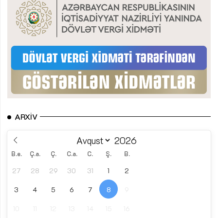
ARXIV
B.e.
Ç.a.
Ç.
C.a.
C.
Ş.
B.
27
28
29
30
31
1
2
3
4
5
6
7
8
9
10
11
12
13
14
15
16