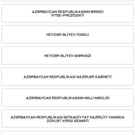
AZƏRBAYCAN RESPUBLİKASININ BİRİNCİ
VİTSE-PREZİDENTİ
HEYDƏR ƏLİYEV FONDU
HEYDƏR ƏLİYEV MƏRKƏZİ
AZƏRBAYCAN RESPUBLİKASI NAZİRLƏR KABİNETİ
AZƏRBAYCAN RESPUBLİKASININ MİLLİ MƏCLİSİ
AZƏRBAYCAN RESPUBLİKASI İQTİSADİYYAT NAZİRLİYİ YANINDA
DÖVLƏT VERGİ XİDMƏTİ