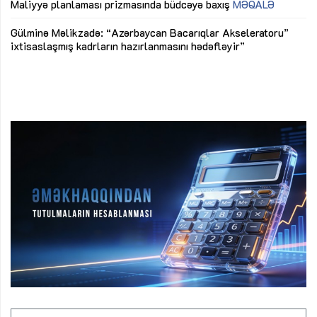
M
Maliyyə planlaması prizmasında büdcəyə baxış
MƏQALƏ
Az
Gülminə Məlikzadə: “Azərbaycan Bacarıqlar Akseleratoru”
ke
ixtisaslaşmış kadrların hazırlanmasını hədəfləyir”
Ay
su