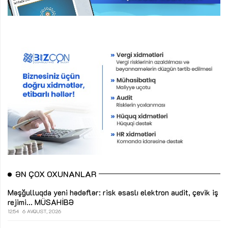
ƏN ÇOX OXUNANLAR
Məşğulluqda yeni hədəflər: risk əsaslı elektron audit, çevik iş
rejimi...
MÜSAHİBƏ
12:54
6 AVQUST, 2026