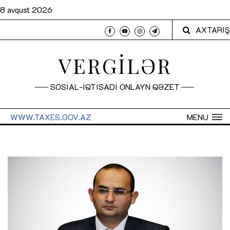
8 avqust 2026
AXTARIŞ
VERGİLƏR
SOSİAL-İQTİSADİ ONLAYN QƏZET
WWW.TAXES.GOV.AZ
MENU