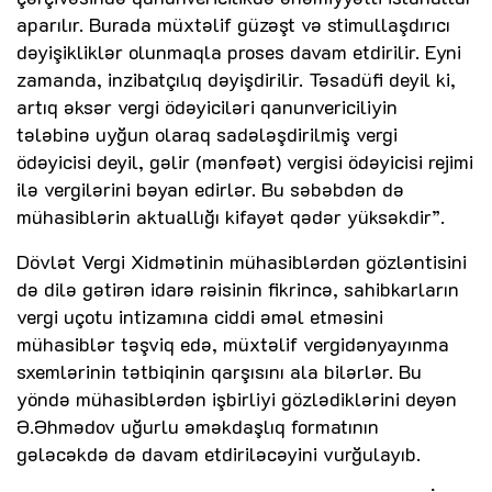
aparılır. Burada müxtəlif güzəşt və stimullaşdırıcı
dəyişikliklər olunmaqla proses davam etdirilir. Eyni
zamanda, inzibatçılıq dəyişdirilir. Təsadüfi deyil ki,
artıq əksər vergi ödəyiciləri qanunvericiliyin
tələbinə uyğun olaraq sadələşdirilmiş vergi
ödəyicisi deyil, gəlir (mənfəət) vergisi ödəyicisi rejimi
ilə vergilərini bəyan edirlər. Bu səbəbdən də
mühasiblərin aktuallığı kifayət qədər yüksəkdir”.
Dövlət Vergi Xidmətinin mühasiblərdən gözləntisini
də dilə gətirən idarə rəisinin fikrincə, sahibkarların
vergi uçotu intizamına ciddi əməl etməsini
mühasiblər təşviq edə, müxtəlif vergidənyayınma
sxemlərinin tətbiqinin qarşısını ala bilərlər. Bu
yöndə mühasiblərdən işbirliyi gözlədiklərini deyən
Ə.Əhmədov uğurlu əməkdaşlıq formatının
gələcəkdə də davam etdiriləcəyini vurğulayıb.