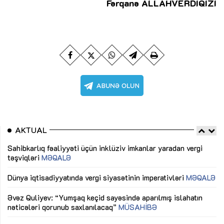
Fərqanə ALLAHVERDİQIZI
AKTUAL
Sahibkarlıq fəaliyyəti üçün inklüziv imkanlar yaradan vergi
“D
təşviqləri
MƏQALƏ
fə
lıq
Dünya iqtisadiyyatında vergi siyasətinin imperativləri
MƏQALƏ
Ni
mü
Əvəz Quliyev: “Yumşaq keçid sayəsində aparılmış islahatın
nəticələri qorunub saxlanılacaq”
MÜSAHİBƏ
Ay
ya