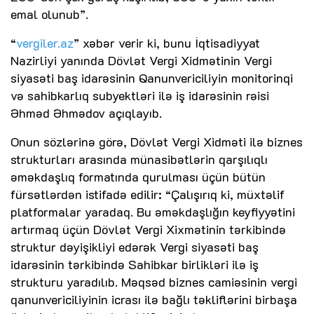
emal olunub”.
“
vergiler.az
” xəbər verir ki, bunu İqtisadiyyat
Nazirliyi yanında Dövlət Vergi Xidmətinin Vergi
siyasəti baş idarəsinin Qanunvericiliyin monitorinqi
və sahibkarlıq subyektləri ilə iş idarəsinin rəisi
Əhməd Əhmədov açıqlayıb.
Onun sözlərinə görə, Dövlət Vergi Xidməti ilə biznes
strukturları arasında münasibətlərin qarşılıqlı
əməkdaşlıq formatında qurulması üçün bütün
fürsətlərdən istifadə edilir: “Çalışırıq ki, müxtəlif
platformalar yaradaq. Bu əməkdaşlığın keyfiyyətini
artırmaq üçün Dövlət Vergi Xixmətinin tərkibində
struktur dəyişikliyi edərək Vergi siyasəti baş
idarəsinin tərkibində Sahibkar birlikləri ilə iş
strukturu yaradılıb. Məqsəd biznes camiəsinin vergi
qanunvericiliyinin icrası ilə bağlı təkliflərini birbaşa