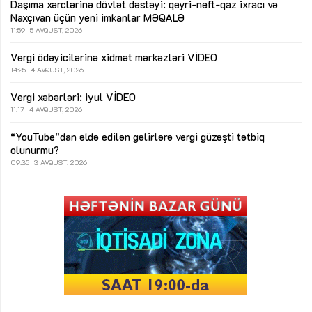
Daşıma xərclərinə dövlət dəstəyi: qeyri-neft-qaz ixracı və
Naxçıvan üçün yeni imkanlar
MƏQALƏ
11:59
5 AVQUST, 2026
Vergi ödəyicilərinə xidmət mərkəzləri
VİDEO
14:25
4 AVQUST, 2026
Vergi xəbərləri: iyul
VİDEO
11:17
4 AVQUST, 2026
“YouTube”dan əldə edilən gəlirlərə vergi güzəşti tətbiq
olunurmu?
09:35
3 AVQUST, 2026