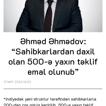
Əhməd Əhmədov:
“Sahibkarlardan daxil
olan 500-ə yaxın təklif
emal olunub”
15 MAY 2024 14:30
“İndiyədək yeni struktur tərəfindən sahibkarlarla
200-dən çox görüş keçirilib, 500-ə yaxın təklif