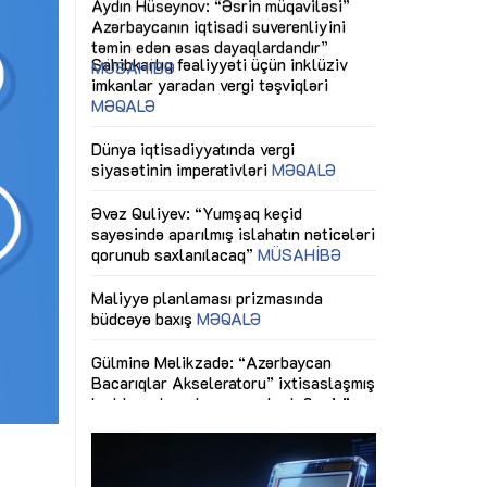
ericiliyinə
Dünya iqtisadiyyatında vergi
Nicat İmanov: "
ühitinin
siyasətinin imperativləri
MƏQALƏ
dəyişikliklər s
edir"
yaxşılaşdırılma
MÜSAHİBƏ
Əvəz Quliyev: “Yumşaq keçid
sayəsində aparılmış islahatın nəticələri
miz daha
qorunub saxlanılacaq”
MÜSAHİBƏ
Aytən Kərimov
, çevik və
inklüziv iş müh
dırmaqdır”
öyrənən komand
Maliyyə planlaması prizmasında
MÜSAHİBƏ
büdcəyə baxış
MƏQALƏ
tərəfdaşlığı
Azərbaycanda d
Gülminə Məlikzadə: “Azərbaycan
n ilk pilot
çərçivəsində hə
Bacarıqlar Akseleratoru” ixtisaslaşmış
layihə
VİDEO
kadrların hazırlanmasını hədəfləyir”
qaviləsi”
Aydın Hüseynov
renliyini
Azərbaycanın iq
andır”
təmin edən əsa
MÜSAHİBƏ