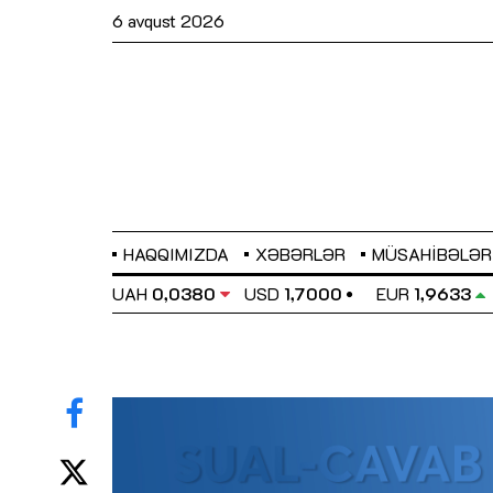
6 avqust 2026
HAQQIMIZDA
XƏBƏRLƏR
MÜSAHIBƏLƏR
EL
0,6486
UAH
0,0380
USD
1,7000
EUR
1,9633