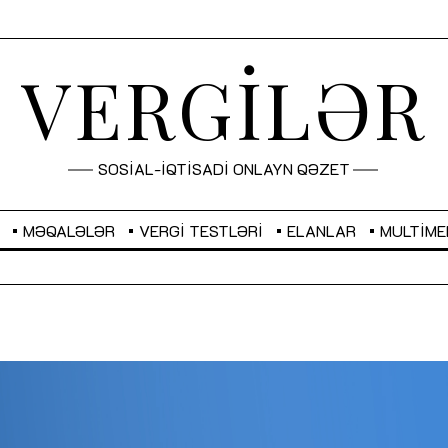
VERGİLƏR
SOSİAL-İQTİSADİ ONLAYN QƏZET
MƏQALƏLƏR
VERGI TESTLƏRI
ELANLAR
MULTIME
GBP
2,2882
RUB
2,1023
Sahibkarlıq fəaliyyəti üçün inklüziv
“Düzgün kommunikasiyanın
imkanlar yaradan vergi təşviqləri
real iş və sistemli fəaliyyə
MƏQALƏ
MÜSAHİBƏ