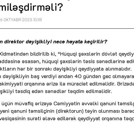
miləşdirməli?
16 OKTYABR 2023 10:18
n direktor dəyişikliyi necə həyata keçirilir?
Xidmətindən bildirilib ki, “Hüquqi şəxslərin dövlət qeydiy
ddəsinə əsasən, hüquqi şəxslərin təsis sənədlərinə edi
ktların hər bir sonrakı dəyişikliyi qeydiyyata alınmalıdır.
n dəyişikliyin baş verdiyi andan 40 gündən gec olmayar
imiyyəti orqanına ərizə ilə müraciət edilməlidir. Ərizəd
şikliyi təsdiq edən sənədlər təqdim edilməlidir.
si üçün müvafiq ərizəyə Cəmiyyətin əvvəlki qanuni təmsilç
yeni qanuni təmsilçinin (direktorun) təyin olunması barə
 vəsiqəsinin surəti əlavə edilərək qeydiyyat orqanına təq