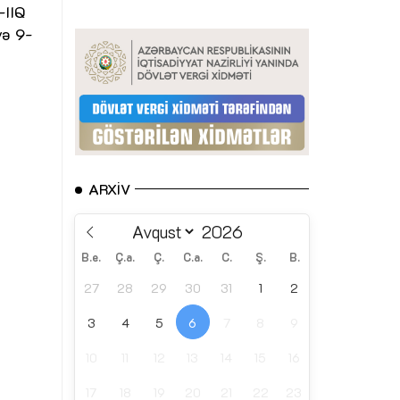
-IIQ
və 9-
ARXIV
B.e.
Ç.a.
Ç.
C.a.
C.
Ş.
B.
27
28
29
30
31
1
2
3
4
5
6
7
8
9
10
11
12
13
14
15
16
17
18
19
20
21
22
23