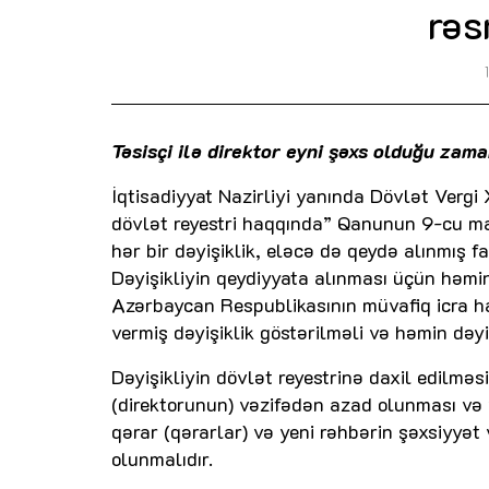
rəs
Təsisçi ilə direktor eyni şəxs olduğu zama
İqtisadiyyat Nazirliyi yanında Dövlət Vergi 
dövlət reyestri haqqında” Qanunun 9-cu ma
hər bir dəyişiklik, eləcə də qeydə alınmış fa
Dəyişikliyin qeydiyyata alınması üçün həmi
Azərbaycan Respublikasının müvafiq icra hak
vermiş dəyişiklik göstərilməli və həmin dəyi
Dəyişikliyin dövlət reyestrinə daxil edilmə
(direktorunun) vəzifədən azad olunması və 
qərar (qərarlar) və yeni rəhbərin şəxsiyyət
olunmalıdır.