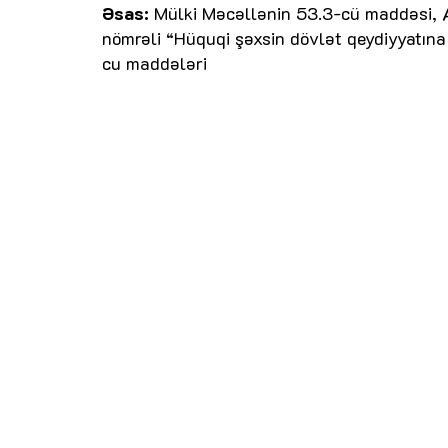
Əsas:
Mülki Məcəllənin 53.3-cü maddəsi, A
nömrəli “Hüquqi şəxsin dövlət qeydiyyatına
cu maddələri