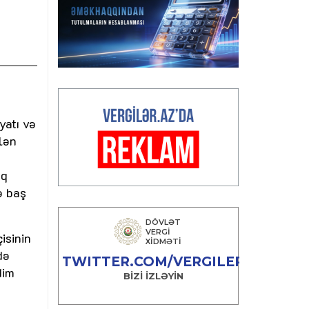
yatı və
lən
aq
ə baş
isinin
də
dim