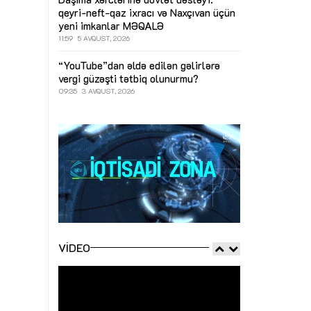
qeyri-neft-qaz ixracı və Naxçıvan üçün
yeni imkanlar
MƏQALƏ
11:59
5 AVQUST, 2026
“YouTube”dan əldə edilən gəlirlərə
vergi güzəşti tətbiq olunurmu?
09:35
3 AVQUST, 2026
VIDEO