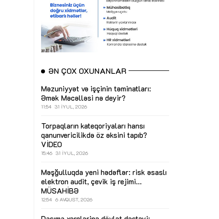
ƏN ÇOX OXUNANLAR
Məzuniyyət və işçinin təminatları:
Əmək Məcəlləsi nə deyir?
11:54
31 İYUL, 2026
Torpaqların kateqoriyaları hansı
qanunvericilikdə öz əksini tapıb?
VİDEO
15:46
31 İYUL, 2026
Məşğulluqda yeni hədəflər: risk əsaslı
elektron audit, çevik iş rejimi...
MÜSAHİBƏ
12:54
6 AVQUST, 2026
Daşıma xərclərinə dövlət dəstəyi: