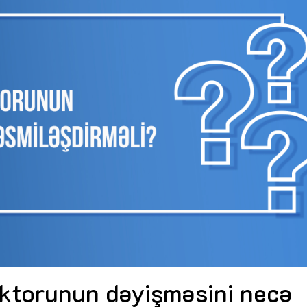
Dünya iqtisadiyyatında vergi
Nicat İmanov: "Vergi qanunv
siyasətinin imperativləri
MƏQALƏ
dəyişikliklər sahibkarlıq m
yaxşılaşdırılmasına xidmət 
MÜSAHİBƏ
Əvəz Quliyev: “Yumşaq keçid
sayəsində aparılmış islahatın nəticələri
qorunub saxlanılacaq”
MÜSAHİBƏ
Aytən Kərimova: “Məqsədi
inklüziv iş mühiti yaratmaq
öyrənən komanda formalaş
Maliyyə planlaması prizmasında
MÜSAHİBƏ
büdcəyə baxış
MƏQALƏ
Azərbaycanda dövlət-özəl 
Gülminə Məlikzadə: “Azərbaycan
çərçivəsində həyata keçirilə
Bacarıqlar Akseleratoru” ixtisaslaşmış
layihə
VİDEO
kadrların hazırlanmasını hədəfləyir”
Aydın Hüseynov: “Əsrin mü
Azərbaycanın iqtisadi suve
təmin edən əsas dayaqlard
MÜSAHİBƏ
ektorunun dəyişməsini necə