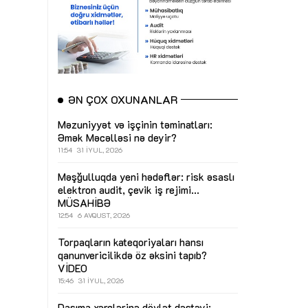
ƏN ÇOX OXUNANLAR
Məzuniyyət və işçinin təminatları:
Əmək Məcəlləsi nə deyir?
11:54
31 İYUL, 2026
Məşğulluqda yeni hədəflər: risk əsaslı
elektron audit, çevik iş rejimi...
MÜSAHİBƏ
12:54
6 AVQUST, 2026
Torpaqların kateqoriyaları hansı
qanunvericilikdə öz əksini tapıb?
VİDEO
15:46
31 İYUL, 2026
Daşıma xərclərinə dövlət dəstəyi: