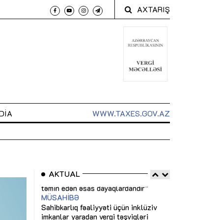
AXTARIŞ
DIA
WWW.TAXES.GOV.AZ
AKTUAL
 arxasında
Sahibkarlıq fəaliyyəti üçün inklüziv
“Düzgün kommun
t dayanır”
imkanlar yaradan vergi təşviqləri
real iş və siste
MƏQALƏ
MÜSAHİBƏ