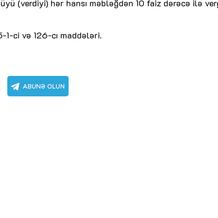
yü (verdiyi) hər hansı məbləğdən 10 faiz dərəcə ilə ver
5-1-ci və 126-cı maddələri.