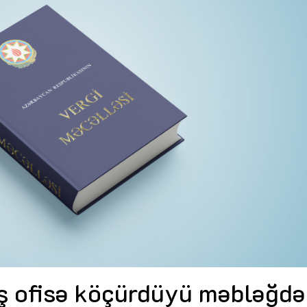
Dünya iqtisadiyyatında vergi
Nicat İmanov: "Vergi qanunv
siyasətinin imperativləri
MƏQALƏ
dəyişikliklər sahibkarlıq m
yaxşılaşdırılmasına xidmət 
MÜSAHİBƏ
Əvəz Quliyev: “Yumşaq keçid
sayəsində aparılmış islahatın nəticələri
qorunub saxlanılacaq”
MÜSAHİBƏ
Aytən Kərimova: “Məqsədi
inklüziv iş mühiti yaratmaq
öyrənən komanda formalaş
Maliyyə planlaması prizmasında
MÜSAHİBƏ
büdcəyə baxış
MƏQALƏ
Azərbaycanda dövlət-özəl 
Gülminə Məlikzadə: “Azərbaycan
çərçivəsində həyata keçirilə
Bacarıqlar Akseleratoru” ixtisaslaşmış
layihə
VİDEO
kadrların hazırlanmasını hədəfləyir”
Aydın Hüseynov: “Əsrin mü
Azərbaycanın iqtisadi suve
təmin edən əsas dayaqlard
MÜSAHİBƏ
ş ofisə köçürdüyü məbləğd