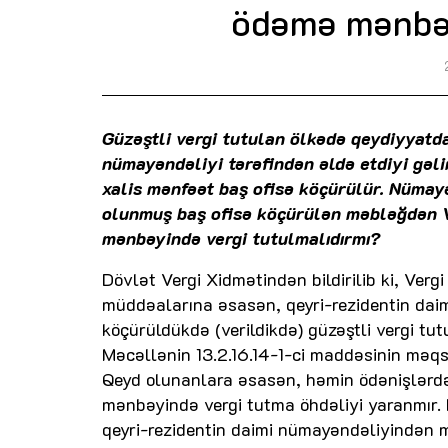
ödəmə mənbəy
Güzəştli vergi tutulan ölkədə qeydiyyatd
nümayəndəliyi tərəfindən əldə etdiyi gəli
xalis mənfəət baş ofisə köçürülür. Nümayə
olunmuş baş ofisə köçürülən məbləğdən V
mənbəyində vergi tutulmalıdırmı?
Dövlət Vergi Xidmətindən bildirilib ki, Ver
müddəalarına əsasən, qeyri-rezidentin daim
köçürüldükdə (verildikdə) güzəştli vergi tu
Məcəllənin 13.2.16.14-1-ci maddəsinin məqs
Qeyd olunanlara əsasən, həmin ödənişlərd
mənbəyində vergi tutma öhdəliyi yaranmır.
qeyri-rezidentin daimi nümayəndəliyindən m