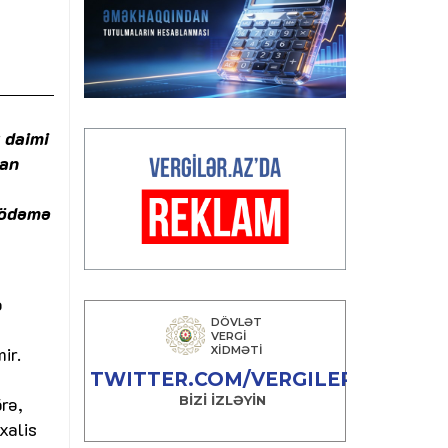
 daimi
lan
 ödəmə
ə
ir.
rə,
xalis