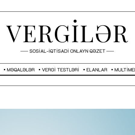
VERGİLƏR
SOSİAL-İQTİSADİ ONLAYN QƏZET
MƏQALƏLƏR
VERGI TESTLƏRI
ELANLAR
MULTIME
GBP
2,2882
RUB
2,1023
Sahibkarlıq fəaliyyəti üçün inklüziv
“Düzgün kommunikasiyanın
imkanlar yaradan vergi təşviqləri
real iş və sistemli fəaliyyə
MƏQALƏ
MÜSAHİBƏ