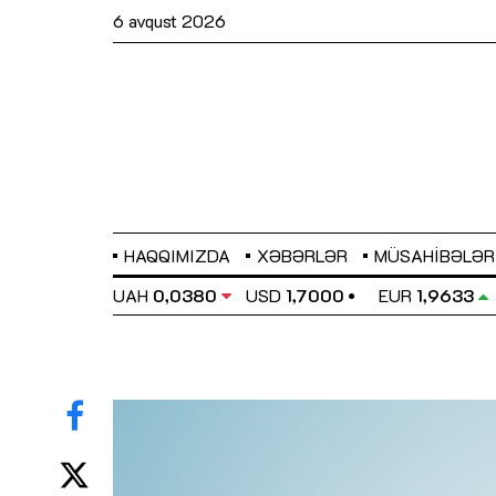
6 avqust 2026
HAQQIMIZDA
XƏBƏRLƏR
MÜSAHIBƏLƏR
EL
0,6486
UAH
0,0380
USD
1,7000
EUR
1,9633