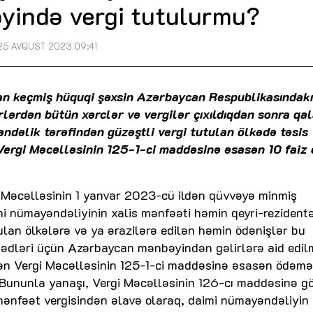
ində vergi tutulurmu?
25 AVQUST 2023 09:41
an keçmiş hüquqi şəxsin Azərbaycan Respublikasındakı
rlərdən bütün xərclər və vergilər çıxıldıqdan sonra qa
ndəlik tərəfindən güzəştli vergi tutulan ölkədə təsis
ergi Məcəlləsinin 125-1-ci maddəsinə əsasən 10 faiz
gi Məcəlləsinin 1 yanvar 2023-cü ildən qüvvəyə minmiş
i nümayəndəliyinin xalis mənfəəti həmin qeyri-rezident
tulan ölkələrə və ya ərazilərə edilən həmin ödənişlər bu
ədləri üçün Azərbaycan mənbəyindən gəlirlərə aid edilm
ən Vergi Məcəlləsinin 125-1-ci maddəsinə əsasən ödəmə
 Bununla yanaşı, Vergi Məcəlləsinin 126-cı maddəsinə gö
ənfəət vergisindən əlavə olaraq, daimi nümayəndəliyin 