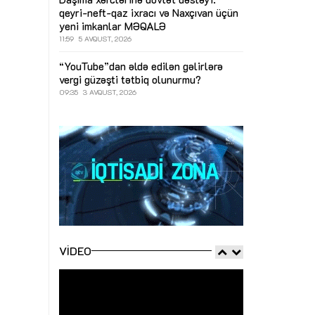
qeyri-neft-qaz ixracı və Naxçıvan üçün
yeni imkanlar
MƏQALƏ
11:59
5 AVQUST, 2026
“YouTube”dan əldə edilən gəlirlərə
vergi güzəşti tətbiq olunurmu?
09:35
3 AVQUST, 2026
VIDEO