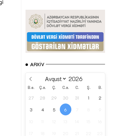
gi
ARXIV
B.e.
Ç.a.
Ç.
C.a.
C.
Ş.
B.
27
28
29
30
31
1
2
3
4
5
6
7
8
9
10
11
12
13
14
15
16
17
18
19
20
21
22
23