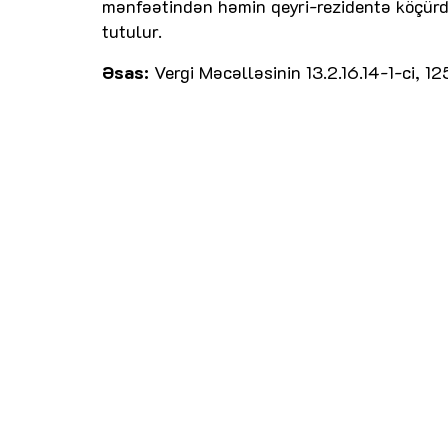
mənfəətindən həmin qeyri-rezidentə köçürdü
tutulur.
Əsas:
Vergi Məcəlləsinin 13.2.16.14-1-ci, 12