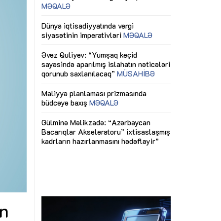
ericiliyinə
Dünya iqtisadiyyatında vergi
Nicat İmanov: "
ühitinin
siyasətinin imperativləri
MƏQALƏ
dəyişikliklər s
edir"
yaxşılaşdırılma
MÜSAHİBƏ
Əvəz Quliyev: “Yumşaq keçid
sayəsində aparılmış islahatın nəticələri
miz daha
qorunub saxlanılacaq”
MÜSAHİBƏ
Aytən Kərimov
, çevik və
inklüziv iş müh
dırmaqdır”
öyrənən komand
Maliyyə planlaması prizmasında
MÜSAHİBƏ
büdcəyə baxış
MƏQALƏ
tərəfdaşlığı
Azərbaycanda d
Gülminə Məlikzadə: “Azərbaycan
n ilk pilot
çərçivəsində hə
Bacarıqlar Akseleratoru” ixtisaslaşmış
layihə
VİDEO
kadrların hazırlanmasını hədəfləyir”
qaviləsi”
Aydın Hüseynov
renliyini
Azərbaycanın iq
andır”
təmin edən əsa
MÜSAHİBƏ
ən