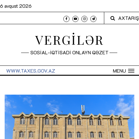
6 avqust 2026
AXTARIŞ
VERGİLƏR
SOSİAL-İQTİSADİ ONLAYN QƏZET
WWW.TAXES.GOV.AZ
MENU