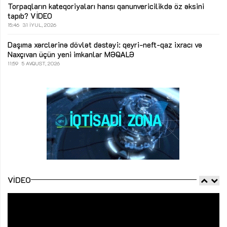
Torpaqların kateqoriyaları hansı qanunvericilikdə öz əksini
tapıb?
VİDEO
15:46
31 İYUL, 2026
Daşıma xərclərinə dövlət dəstəyi: qeyri-neft-qaz ixracı və
Naxçıvan üçün yeni imkanlar
MƏQALƏ
11:59
5 AVQUST, 2026
VIDEO