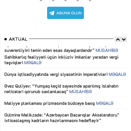
AKTUAL
Sahibkarlıq fəaliyyəti üçün inklüziv imkanlar yaradan vergi
“D
təşviqləri
MƏQALƏ
fə
lıq
Dünya iqtisadiyyatında vergi siyasətinin imperativləri
MƏQALƏ
Ni
mü
Əvəz Quliyev: “Yumşaq keçid sayəsində aparılmış islahatın
nəticələri qorunub saxlanılacaq”
MÜSAHİBƏ
Ay
ya
M
Maliyyə planlaması prizmasında büdcəyə baxış
MƏQALƏ
Az
Gülminə Məlikzadə: “Azərbaycan Bacarıqlar Akseleratoru”
ke
ixtisaslaşmış kadrların hazırlanmasını hədəfləyir”
Ay
su