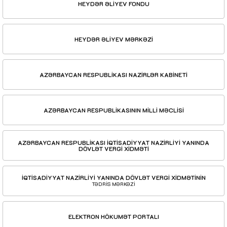
HEYDƏR ƏLİYEV FONDU
HEYDƏR ƏLİYEV MƏRKƏZİ
AZƏRBAYCAN RESPUBLİKASI NAZİRLƏR KABİNETİ
AZƏRBAYCAN RESPUBLİKASININ MİLLİ MƏCLİSİ
AZƏRBAYCAN RESPUBLİKASI İQTİSADİYYAT NAZİRLİYİ YANINDA
DÖVLƏT VERGİ XİDMƏTİ
İQTİSADİYYAT NAZİRLİYİ YANINDA DÖVLƏT VERGİ XİDMƏTİNİN
TƏDRİS MƏRKƏZİ
ELEKTRON HÖKUMƏT PORTALI