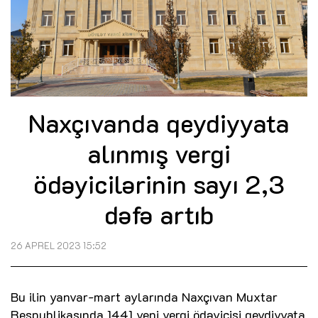
Naxçıvanda qeydiyyata
alınmış vergi
ödəyicilərinin sayı 2,3
dəfə artıb
26 APREL 2023 15:52
Bu ilin yanvar-mart aylarında Naxçıvan Muxtar
Respublikasında 1441 yeni vergi ödəyicisi qeydiyyata