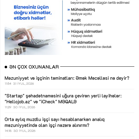
ƏN ÇOX OXUNANLAR
Məzuniyyət və işçinin təminatları: Əmək Məcəlləsi nə deyir?
11:54
31 İYUL, 2026
"Startap" şəhadətnaməsini uğura çevirən yerli layihələr:
"Hellojob.az" və "iCheck"
MƏQALƏ
11:29
30 İYUL, 2026
Orta aylıq muzdlu işçi sayı hesablanarkən analıq
məzuniyyətində olan işçi nəzərə alınırmı?
14:18
30 İYUL, 2026