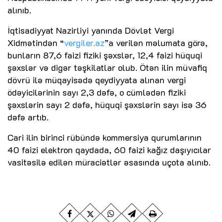
alınıb.
İqtisadiyyat Nazirliyi yanında Dövlət Vergi
Xidmətindən “
vergiler.az
”a verilən məlumata görə,
bunların 87,6 faizi fiziki şəxslər, 12,4 faizi hüquqi
şəxslər və digər təşkilatlar olub. Ötən ilin müvafiq
dövrü ilə müqayisədə qeydiyyata alınan vergi
ödəyicilərinin sayı 2,3 dəfə, o cümlədən fiziki
şəxslərin sayı 2 dəfə, hüquqi şəxslərin sayı isə 36
dəfə artıb.
Cari ilin birinci rübündə kommersiya qurumlarının
40 faizi elektron qaydada, 60 faizi kağız daşıyıcılar
vasitəsilə edilən müraciətlər əsasında uçota alınıb.