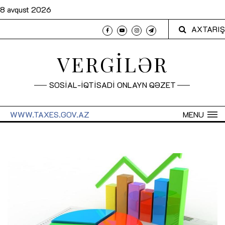
8 avqust 2026
AXTARIŞ
VERGİLƏR
SOSİAL-İQTİSADİ ONLAYN QƏZET
WWW.TAXES.GOV.AZ
MENU