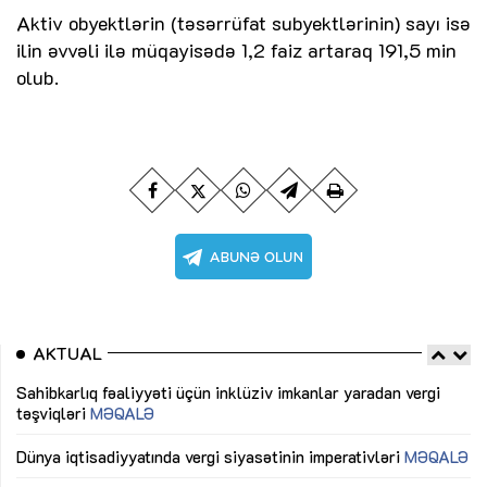
Aktiv obyektlərin (təsərrüfat subyektlərinin) sayı isə
ilin əvvəli ilə müqayisədə 1,2 faiz artaraq 191,5 min
olub.
AKTUAL
Sahibkarlıq fəaliyyəti üçün inklüziv imkanlar yaradan vergi
“D
təşviqləri
MƏQALƏ
fə
lıq
Dünya iqtisadiyyatında vergi siyasətinin imperativləri
MƏQALƏ
Ni
mü