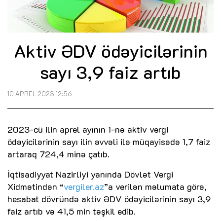
Aktiv ƏDV ödəyicilərinin
sayı 3,9 faiz artıb
10 APREL 2023 12:56
2023-cü ilin aprel ayının 1-nə aktiv vergi
ödəyicilərinin sayı ilin əvvəli ilə müqayisədə 1,7 faiz
artaraq 724,4 minə çatıb.
İqtisadiyyat Nazirliyi yanında Dövlət Vergi
Xidmətindən “
vergiler.az
”a verilən məlumata görə,
hesabat dövründə aktiv ƏDV ödəyicilərinin sayı 3,9
faiz artıb və 41,5 min təşkil edib.