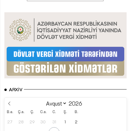
ARXIV
B.e.
Ç.a.
Ç.
C.a.
C.
Ş.
B.
27
28
29
30
31
1
2