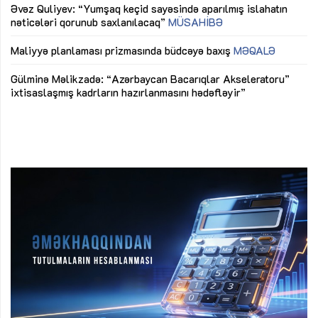
Əvəz Quliyev: “Yumşaq keçid sayəsində aparılmış islahatın
nəticələri qorunub saxlanılacaq”
MÜSAHİBƏ
Ay
ya
M
Maliyyə planlaması prizmasında büdcəyə baxış
MƏQALƏ
Az
Gülminə Məlikzadə: “Azərbaycan Bacarıqlar Akseleratoru”
ke
ixtisaslaşmış kadrların hazırlanmasını hədəfləyir”
Ay
su