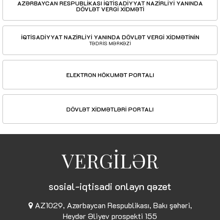
AZƏRBAYCAN RESPUBLİKASI İQTİSADİYYAT NAZİRLİYİ YANINDA
DÖVLƏT VERGİ XİDMƏTİ
İQTİSADİYYAT NAZİRLİYİ YANINDA DÖVLƏT VERGİ XİDMƏTİNİN
TƏDRİS MƏRKƏZİ
ELEKTRON HÖKUMƏT PORTALI
DÖVLƏT XİDMƏTLƏRİ PORTALI
VERGİLƏR
sosial-iqtisadi onlayn qəzet
AZ1029, Azərbaycan Respublikası, Bakı şəhəri,
Heydər Əliyev prospekti 155