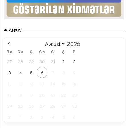
ARXIV
B.e.
Ç.a.
Ç.
C.a.
C.
Ş.
B.
27
28
29
30
31
1
2
3
4
5
6
7
8
9
10
11
12
13
14
15
16
17
18
19
20
21
22
23
24
25
26
27
28
29
30
31
1
2
3
4
5
6