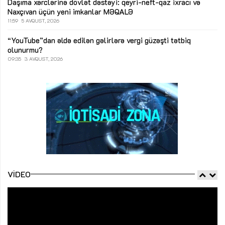
Daşıma xərclərinə dövlət dəstəyi: qeyri-neft-qaz ixracı və
Naxçıvan üçün yeni imkanlar
MƏQALƏ
11:59
5 AVQUST, 2026
“YouTube”dan əldə edilən gəlirlərə vergi güzəşti tətbiq
olunurmu?
09:35
3 AVQUST, 2026
VIDEO