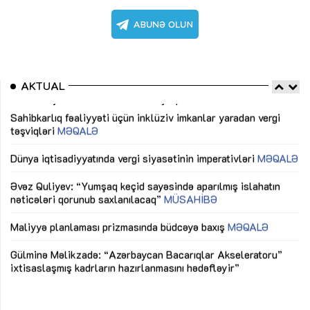
AKTUAL
Sahibkarlıq fəaliyyəti üçün inklüziv imkanlar yaradan vergi
“D
təşviqləri
MƏQALƏ
fə
lıq
Dünya iqtisadiyyatında vergi siyasətinin imperativləri
MƏQALƏ
Ni
mü
Əvəz Quliyev: “Yumşaq keçid sayəsində aparılmış islahatın
nəticələri qorunub saxlanılacaq”
MÜSAHİBƏ
Ay
ya
M
Maliyyə planlaması prizmasında büdcəyə baxış
MƏQALƏ
Az
Gülminə Məlikzadə: “Azərbaycan Bacarıqlar Akseleratoru”
ke
ixtisaslaşmış kadrların hazırlanmasını hədəfləyir”
Ay
su