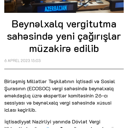
Beynəlxalq vergitutma
sahəsində yeni çağırışlar
müzakirə edilib
6 APREL 2023 15:03
Birləşmiş Millətlər Təşkilatının İqtisadi və Sosial
Şurasının (ECOSOC) vergi sahəsində beynəlxalq
əməkdaşlıq üzrə ekspertlər komitəsinin 26-cı
sessiyası və beynəlxalq vergi sahəsində xüsusi
iclası keçirilib.
İqtisadiyyat Nazirliyi yanında Dövlət Vergi