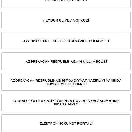
HEYDƏR ƏLİYEV MƏRKƏZİ
AZƏRBAYCAN RESPUBLİKASI NAZİRLƏR KABİNETİ
AZƏRBAYCAN RESPUBLİKASININ MİLLİ MƏCLİSİ
AZƏRBAYCAN RESPUBLİKASI İQTİSADİYYAT NAZİRLİYİ YANINDA
DÖVLƏT VERGİ XİDMƏTİ
İQTİSADİYYAT NAZİRLİYİ YANINDA DÖVLƏT VERGİ XİDMƏTİNİN
TƏDRİS MƏRKƏZİ
ELEKTRON HÖKUMƏT PORTALI