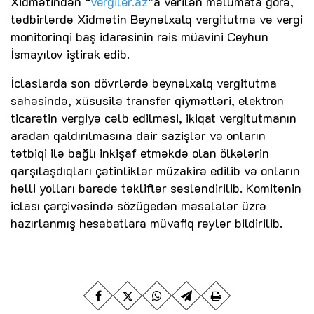
Xidmətindən “
vergiler.az
”a verilən məlumata görə,
tədbirlərdə Xidmətin Beynəlxalq vergitutma və vergi
monitorinqi baş idarəsinin rəis müavini Ceyhun
İsmayılov iştirak edib.
İclaslarda son dövrlərdə beynəlxalq vergitutma
sahəsində, xüsusilə transfer qiymətləri, elektron
ticarətin vergiyə cəlb edilməsi, ikiqat vergitutmanın
aradan qaldırılmasına dair sazişlər və onların
tətbiqi ilə bağlı inkişaf etməkdə olan ölkələrin
qarşılaşdıqları çətinliklər müzakirə edilib və onların
həlli yolları barədə təkliflər səsləndirilib. Komitənin
iclası çərçivəsində sözügedən məsələlər üzrə
hazırlanmış hesabatlara müvafiq rəylər bildirilib.