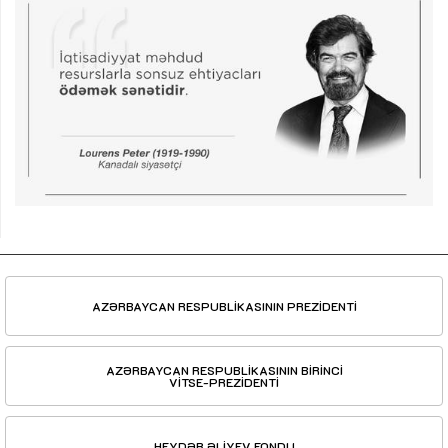
AZƏRBAYCAN RESPUBLİKASININ PREZİDENTİ
AZƏRBAYCAN RESPUBLİKASININ BİRİNCİ
VİTSE-PREZİDENTİ
HEYDƏR ƏLİYEV FONDU