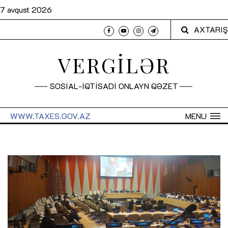
7 avqust 2026
AXTARIŞ
VERGİLƏR
SOSİAL-İQTİSADİ ONLAYN QƏZET
WWW.TAXES.GOV.AZ
MENU