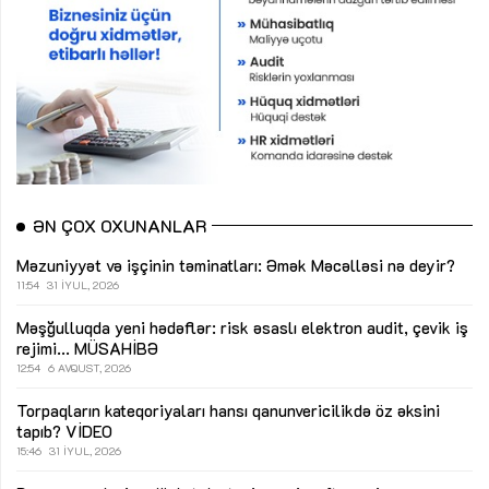
ƏN ÇOX OXUNANLAR
Məzuniyyət və işçinin təminatları: Əmək Məcəlləsi nə deyir?
11:54
31 İYUL, 2026
Məşğulluqda yeni hədəflər: risk əsaslı elektron audit, çevik iş
rejimi...
MÜSAHİBƏ
12:54
6 AVQUST, 2026
Torpaqların kateqoriyaları hansı qanunvericilikdə öz əksini
tapıb?
VİDEO
15:46
31 İYUL, 2026