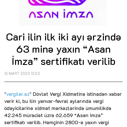
Cari ilin ilk iki ayı ərzində
63 minə yaxın “Asan
İmza” sertifikatı verilib
15 MART 2023 12:23
"
vergiler.az
" Dövlət Vergi Xidmətinə istinadən xəbər
verir ki, bu ilin yanvar-fevral aylarında vergi
ödəyicilərinə xidmət mərkəzlərində ümumilikdə
42.245 müraciət üzrə 62.659 “Asan İmza”
sertifikatı verilib. Həmçinin 2800-ə yaxın vergi