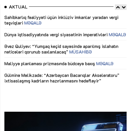
AKTUAL
Sahibkarlıq fəaliyyəti üçün inklüziv imkanlar yaradan vergi
“D
təşviqləri
MƏQALƏ
fə
lıq
Dünya iqtisadiyyatında vergi siyasətinin imperativləri
MƏQALƏ
Ni
mü
Əvəz Quliyev: “Yumşaq keçid sayəsində aparılmış islahatın
nəticələri qorunub saxlanılacaq”
MÜSAHİBƏ
Ay
ya
M
Maliyyə planlaması prizmasında büdcəyə baxış
MƏQALƏ
Az
Gülminə Məlikzadə: “Azərbaycan Bacarıqlar Akseleratoru”
ke
ixtisaslaşmış kadrların hazırlanmasını hədəfləyir”
Ay
su