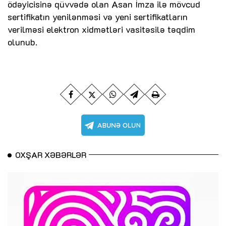
ödəyicisinə qüvvədə olan Asan İmza ilə mövcud
sertifikatın yenilənməsi və yeni sertifikatların
verilməsi elektron xidmətləri vasitəsilə təqdim
olunub.
OXŞAR XƏBƏRLƏR