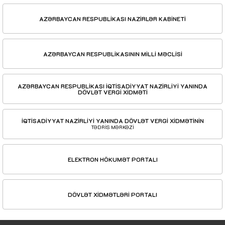
AZƏRBAYCAN RESPUBLİKASI NAZİRLƏR KABİNETİ
AZƏRBAYCAN RESPUBLİKASININ MİLLİ MƏCLİSİ
AZƏRBAYCAN RESPUBLİKASI İQTİSADİYYAT NAZİRLİYİ YANINDA
DÖVLƏT VERGİ XİDMƏTİ
İQTİSADİYYAT NAZİRLİYİ YANINDA DÖVLƏT VERGİ XİDMƏTİNİN
TƏDRİS MƏRKƏZİ
ELEKTRON HÖKUMƏT PORTALI
DÖVLƏT XİDMƏTLƏRİ PORTALI