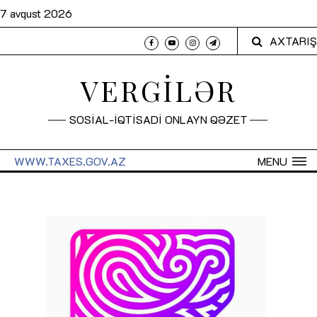
7 avqust 2026
AXTARIŞ
VERGİLƏR
SOSİAL-İQTİSADİ ONLAYN QƏZET
WWW.TAXES.GOV.AZ
MENU