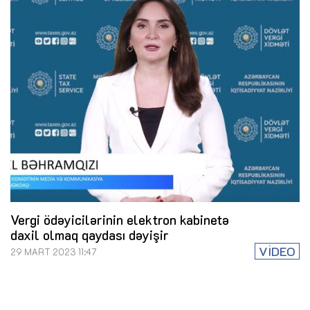
Vergi ödəyicilərinin elektron kabinetə
daxil olmaq qaydası dəyişir
VİDEO
29 MART 2023 11:47