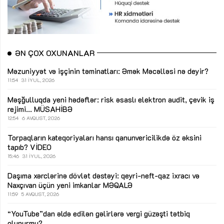
ƏN ÇOX OXUNANLAR
Məzuniyyət və işçinin təminatları: Əmək Məcəlləsi nə deyir?
11:54
31 İYUL, 2026
Məşğulluqda yeni hədəflər: risk əsaslı elektron audit, çevik iş
rejimi...
MÜSAHİBƏ
12:54
6 AVQUST, 2026
Torpaqların kateqoriyaları hansı qanunvericilikdə öz əksini
tapıb?
VİDEO
15:46
31 İYUL, 2026
Daşıma xərclərinə dövlət dəstəyi: qeyri-neft-qaz ixracı və
Naxçıvan üçün yeni imkanlar
MƏQALƏ
11:59
5 AVQUST, 2026
“YouTube”dan əldə edilən gəlirlərə vergi güzəşti tətbiq
olunurmu?