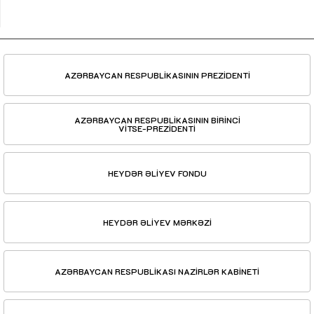
AZƏRBAYCAN RESPUBLİKASININ PREZİDENTİ
AZƏRBAYCAN RESPUBLİKASININ BİRİNCİ
VİTSE-PREZİDENTİ
HEYDƏR ƏLİYEV FONDU
HEYDƏR ƏLİYEV MƏRKƏZİ
AZƏRBAYCAN RESPUBLİKASI NAZİRLƏR KABİNETİ