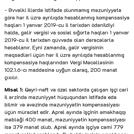
- Əvvəlki illərdə istifadə olunmamış məzuniyyətə
görə hər il üzrə ayrılıqda hesablanmış kompensasiya
haqları 1 yanvar 2019-cu il tarixdən ödənildiyi
halda, gəlir vergisi va sosial sığorta haqları 1 yanvar
2019-cu il tarixdən qüvvədə olan dərəcələrlə
hesablanır. Eyni zamanda, gəlir vergisinin
məqsədləri üçün hər il üzrə ayrılıqda hesablanmış
kompensasiya haqlarından Vergi Məcəlləsinin
102.1.6-cı maddəsinə uyğun olaraq, 200 manat
çıxılır.
Misal 1:
Qeyri-neft və özəl sektorda çalışan işçi cari
il ərzində məzuniyyət hüququndan istifadə edə
bilmir və əvəzində məzuniyyətin kompensasiyası
üçün müraciət edir. Aprel ayında işçinin əməkhaqqı
məbləği 400 manat, məzuniyyətin kompensasiyası
isə 379 manat olub. Aprel ayında işçiyə cəmi 779