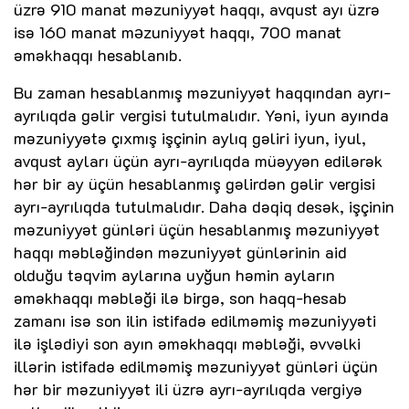
üzrə 910 manat məzuniyyət haqqı, avqust ayı üzrə
isə 160 manat mǝzuniyyət haqqı, 700 manat
əməkhaqqı hesablanıb.
Bu zaman hesablanmış məzuniyyət haqqından ayrı-
ayrılıqda gəlir vergisi tutulmalıdır. Yəni, iyun ayında
məzuniyyətə çıxmış işçinin aylıq gəliri iyun, iyul,
avqust ayları üçün ayrı-ayrılıqda müəyyən edilərək
hər bir ay üçün hesablanmış gəlirdən gəlir vergisi
ayrı-ayrılıqda tutulmalıdır. Daha dəqiq desək, işçinin
məzuniyyət günləri üçün hesablanmış məzuniyyət
haqqı məbləğindən məzuniyyət günlərinin aid
olduğu təqvim aylarına uyğun həmin ayların
əməkhaqqı məbləği ilə birgə, son haqq-hesab
zamanı isə son ilin istifadə edilməmiş məzuniyyəti
ilə işlədiyi son ayın əməkhaqqı məbləği, əvvəlki
illərin istifadə edilməmiş məzuniyyət günləri üçün
hər bir məzuniyyət ili üzrə ayrı-ayrılıqda vergiyə