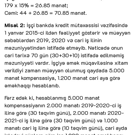
179 x 15% = 26.85 manat;
Cəmi: 44 + 26.85 = 70.85 manat.
Misal 2:
İşçi bankda kredit mütəxəssisi vəzifəsində
1 yanvar 2015-ci ildən fəaliyyət göstərir və müəyyən
səbəblərdən 2019, 2020 vǝ cari iş ilinin
məzuniyyətindən istifadə etməyib. Nəticədə onun
cari tarixǝ 70 gün (30+30+10) istifadə edilməmiş
məzuniyyəti vardır. İşçiyə əmək müqaviləsinə xitam
verildiyi zaman müəyyən olunmuş qaydada 5.000
manat kompensasiya, 1.200 manat cari aya görə
əməkhaqqı hesablanıb.
Fərz edək ki, hesablanmış 5.000 manat
kompensasiyanın 2.000 manatı 2019-2020-ci iş
ilinə görə (30 təqvim günü), 2.000 manatı 2020-
2021-ci iş ilinə görə (30 təqvim günü) və 1.000
manatı cari iş ilinə görə (10 təqvim günü), cari ayda