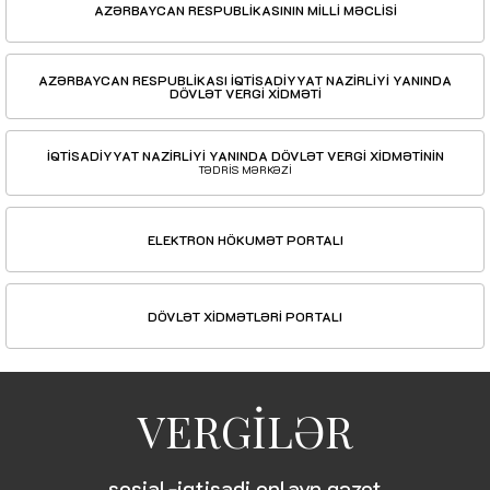
AZƏRBAYCAN RESPUBLİKASININ MİLLİ MƏCLİSİ
AZƏRBAYCAN RESPUBLİKASI İQTİSADİYYAT NAZİRLİYİ YANINDA
DÖVLƏT VERGİ XİDMƏTİ
İQTİSADİYYAT NAZİRLİYİ YANINDA DÖVLƏT VERGİ XİDMƏTİNİN
TƏDRİS MƏRKƏZİ
ELEKTRON HÖKUMƏT PORTALI
DÖVLƏT XİDMƏTLƏRİ PORTALI
VERGİLƏR
sosial-iqtisadi onlayn qəzet