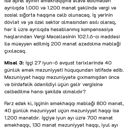
isə aprel ayının əməkhaqqına əlavə edilmədən
ayrılıqda 1.000 və 1.200 manat şəklində vergi və
sosial sığorta haqqına cəlb olunacaq. İş yerinin
dövlət və ya özəl sektor olmasından asılı olaraq,
hər il üzrə ayrılıqda hesablanmış kompensasiya
haqlarından Vergi Məcəlləsinin 102.1.6-cı maddəsi
ilə müəyyən edilmiş 200 manat azadolma məbləği
çıxılacaq.
Misal 3:
İşçi 27 iyun-6 avqust tarixlərində 40
günlük əmək məzuniyyəti hüququndan istifadə edib.
Məzuniyyət haqqı məzuniyyətə çıxmamışdan öncə
və birdəfəlik ödənildiyi üçün gəlir vergisinə
cəlbedilmə hansı şəkildə olmalıdır?
Fərz edək ki, işçinin əməkhaqqı məbləği 800 manat,
40 günlük məzuniyyət üçün məzuniyyət haqqı isə
1.200 manatdır. İşçiyə iyun ayı üzrə 700 manat
əməkhaqqı, 130 manat məzuniyyət haqqı, iyul ayı