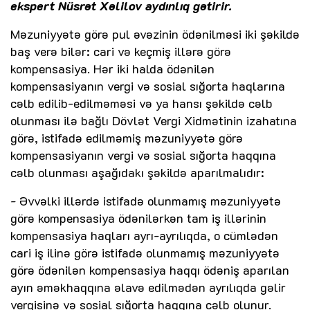
ekspert Nüsrət Xəlilov aydınlıq gətirir.
Məzuniyyətə görə pul əvəzinin ödənilməsi iki şəkildə
baş verə bilər: cari və keçmiş illərə görə
kompensasiya. Hər iki halda ödənilən
kompensasiyanın vergi və sosial sığorta haqlarına
cəlb edilib-edilməməsi və ya hansı şəkildə cəlb
olunması ilə bağlı Dövlət Vergi Xidmətinin izahatına
görə, istifadə edilməmiş məzuniyyətə görə
kompensasiyanın vergi və sosial sığorta haqqına
cəlb olunması aşağıdakı şəkildə aparılmalıdır:
- Əvvəlki illərdə istifadə olunmamış məzuniyyətə
görə kompensasiya ödənilərkən tam iş illərinin
kompensasiya haqları ayrı-ayrılıqda, o cümlədən
cari iş ilinə görə istifadə olunmamış məzuniyyətə
görə ödənilən kompensasiya haqqı ödəniş aparılan
ayın əməkhaqqına əlavə edilmədən ayrılıqda gəlir
vergisinə və sosial sığorta haqqına cəlb olunur.