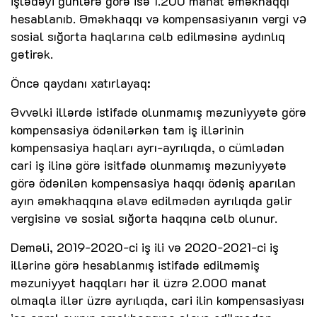
işlədəyi günlərə görə isə 1.200 manat əməkhaqqı
hesablanıb. Əməkhaqqı və kompensasiyanın vergi vǝ
sosial sığorta haqlarına cəlb edilməsinə aydınlıq
gətirək.
Öncə qaydanı xatırlayaq:
Əvvəlki illərdə istifadə olunmamış məzuniyyətə görə
kompensasiya ödənilərkən tam iş illərinin
kompensasiya haqları ayrı-ayrılıqda, o cümlədən
cari iş ilinə görə isitfadə olunmamış məzuniyyətə
görə ödənilən kompensasiya haqqı ödəniş aparılan
ayın əməkhaqqına əlavə edilmədən ayrılıqda gəlir
vergisinə və sosial sığorta haqqına cəlb olunur.
Deməli, 2019-2020-ci iş ili və 2020-2021-ci iş
illərinə görə hesablanmış istifadə edilməmiş
məzuniyyət haqqları hər il üzrə 2.000 manat
olmaqla illər üzrə ayrılıqda, cari ilin kompensasiyası