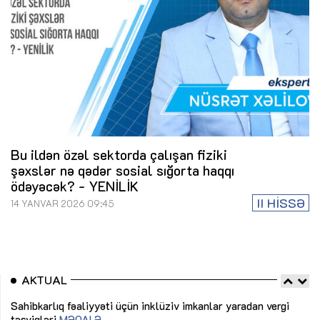
Bu ildən özəl sektorda çalışan fiziki
şəxslər nə qədər sosial sığorta haqqı
ödəyəcək? - YENİLİK
II HİSSƏ
14 YANVAR 2026 09:45
AKTUAL
Sahibkarlıq fəaliyyəti üçün inklüziv imkanlar yaradan vergi
“D
təşviqləri
MƏQALƏ
fə