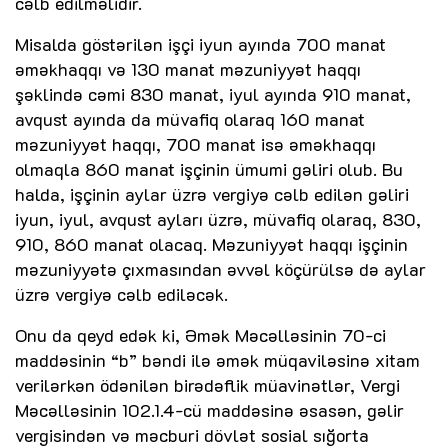
cəlb edilməlidir.
Misalda göstərilən işçi iyun ayında 700 manat
əməkhaqqı və 130 manat məzuniyyət haqqı
şəklində cəmi 830 manat, iyul ayında 910 manat,
avqust ayında da müvafiq olaraq 160 manat
məzuniyyət haqqı, 700 manat isə əməkhaqqı
olmaqla 860 manat işçinin ümumi gəliri olub. Bu
halda, işçinin aylar üzrə vergiyə cəlb edilən gəliri
iyun, iyul, avqust ayları üzrə, müvafiq olaraq, 830,
910, 860 manat olacaq. Məzuniyyət haqqı işçinin
məzuniyyətə çıxmasından əvvəl köçürülsə də aylar
üzrə vergiyə cəlb ediləcək.
Onu da qeyd edək ki, Əmək Məcəlləsinin 70-ci
maddəsinin “b” bəndi ilə əmək müqaviləsinə xitam
verilərkən ödənilən birədəflik müavinətlər, Vergi
Məcəlləsinin 102.1.4-cü maddəsinə əsasən, gəlir
vergisindən və məcburi dövlət sosial sığorta