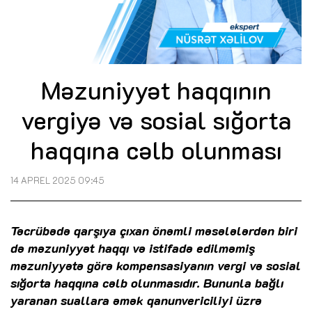
Məzuniyyət haqqının
vergiyə və sosial sığorta
haqqına cəlb olunması
14 APREL 2025 09:45
Təcrübədə qarşıya çıxan önəmli məsələlərdən biri
də məzuniyyət haqqı və istifadə edilməmiş
məzuniyyətə görə kompensasiyanın vergi və sosial
sığorta haqqına cəlb olunmasıdır. Bununla bağlı
yaranan suallara əmək qanunvericiliyi üzrə