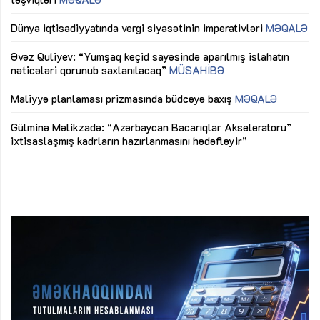
lıq
Dünya iqtisadiyyatında vergi siyasətinin imperativləri
MƏQALƏ
Ni
mü
Əvəz Quliyev: “Yumşaq keçid sayəsində aparılmış islahatın
nəticələri qorunub saxlanılacaq”
MÜSAHİBƏ
Ay
ya
M
Maliyyə planlaması prizmasında büdcəyə baxış
MƏQALƏ
Az
Gülminə Məlikzadə: “Azərbaycan Bacarıqlar Akseleratoru”
ke
ixtisaslaşmış kadrların hazırlanmasını hədəfləyir”
Ay
su