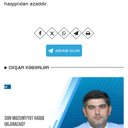
haqqından azaddır.
OXŞAR XƏBƏRLƏR