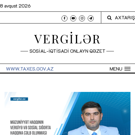
8 avqust 2026
AXTARIŞ
VERGİLƏR
SOSİAL-İQTİSADİ ONLAYN QƏZET
WWW.TAXES.GOV.AZ
MENU