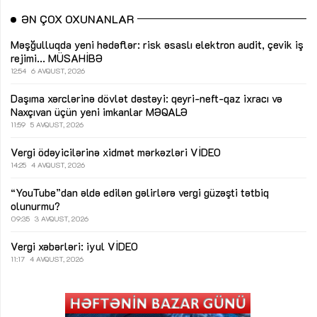
ƏN ÇOX OXUNANLAR
Məşğulluqda yeni hədəflər: risk əsaslı elektron audit, çevik iş
rejimi...
MÜSAHİBƏ
12:54
6 AVQUST, 2026
Daşıma xərclərinə dövlət dəstəyi: qeyri-neft-qaz ixracı və
Naxçıvan üçün yeni imkanlar
MƏQALƏ
11:59
5 AVQUST, 2026
Vergi ödəyicilərinə xidmət mərkəzləri
VİDEO
14:25
4 AVQUST, 2026
“YouTube”dan əldə edilən gəlirlərə vergi güzəşti tətbiq
olunurmu?
09:35
3 AVQUST, 2026
Vergi xəbərləri: iyul
VİDEO
11:17
4 AVQUST, 2026