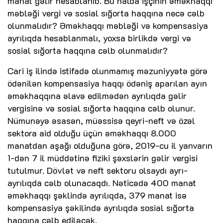
manat gəlir hesablanıb. Bu halda işçinin əməkhaqqı
məbləği vergi və sosial sığorta haqqına necə cəlb
olunmalıdır? Əməkhaqqı məbləği və kompensasiya
ayrılıqda hesablanmalı, yoxsa birlikdə vergi və
sosial sığorta haqqına cəlb olunmalıdır?
Cari iş ilində istifadə olunmamış məzuniyyətə görə
ödənilən kompensasiya haqqı ödəniş aparılan ayın
əməkhaqqına əlavə edilmədən ayrılıqda gəlir
vergisinə və sosial sığorta haqqına cəlb olunur.
Nümunəyə əsasən, müəssisə qeyri-neft və özəl
sektora aid olduğu üçün əməkhaqqı 8.000
manatdan aşağı olduğuna görə, 2019-cu il yanvarın
1-dən 7 il müddətinə fiziki şəxslərin gəlir vergisi
tutulmur. Dövlət və neft sektoru olsaydı ayrı-
ayrılıqda cəlb olunacaqdı. Nəticədə 400 manat
əməkhaqqı şəklində ayrılıqda, 379 manat isə
kompensasiya şəkilində ayrılıqda sosial sığorta
haqqına cəlb ediləcək.