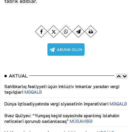
təbrik ediblər.
AKTUAL
Sahibkarlıq fəaliyyəti üçün inklüziv imkanlar yaradan vergi
“D
təşviqləri
MƏQALƏ
fə
lıq
Dünya iqtisadiyyatında vergi siyasətinin imperativləri
MƏQALƏ
Ni
mü
Əvəz Quliyev: “Yumşaq keçid sayəsində aparılmış islahatın
nəticələri qorunub saxlanılacaq”
MÜSAHİBƏ
Ay
ya