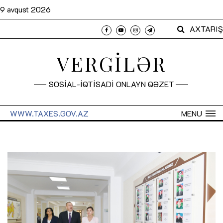
9 avqust 2026
AXTARIŞ
VERGİLƏR
SOSİAL-İQTİSADİ ONLAYN QƏZET
WWW.TAXES.GOV.AZ
MENU