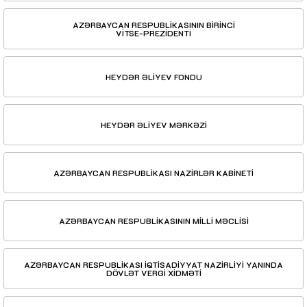
AZƏRBAYCAN RESPUBLİKASININ BİRİNCİ
VİTSE-PREZİDENTİ
HEYDƏR ƏLİYEV FONDU
HEYDƏR ƏLİYEV MƏRKƏZİ
AZƏRBAYCAN RESPUBLİKASI NAZİRLƏR KABİNETİ
AZƏRBAYCAN RESPUBLİKASININ MİLLİ MƏCLİSİ
AZƏRBAYCAN RESPUBLİKASI İQTİSADİYYAT NAZİRLİYİ YANINDA
DÖVLƏT VERGİ XİDMƏTİ