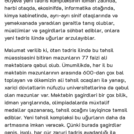
Əliyeva yeni tədris kompleksinin idman zalında,
hərbi otaqda, ekosinifdə, informatika otağında,
kimya kabinetində, ayrı-ayrı sinif otaqlarında və
yeməkxanada yaradılan şəraitlə tanış olublar,
müəllimlər və şagirdlərlə söhbət ediblər, onlara
yeni tədris ilində uğurlar arzulayıblar.
Məlumat verilib ki, ötən tədris ilində bu təhsil
müəssisəsini bitirən məzunların 77 faizi ali
məktəblərə qəbul olub. Ümumilikdə, hər il bu
məktəbin məzunlarının arasında 600-dan çox bal
toplayan və ölkəmizin ali təhsil ocaqları ilə yanaşı,
xarici dövlətlərin nüfuzlu universitetlərinə də qəbul
olan məzunlar var. Məktəbin şagirdləri bir çox bilik,
idman yarışlarında, olimpiadalarda müxtəlif
medallar qazanaraq, təhsil ocağını layiqincə təmsil
ediblər. Yeni təhsil kompleksi bu uğurların daha da
artmasına imkan verəcək. Çünki burada şagirdlər
geniş, işıqlı, hər cür zəruri tədris avadanlığı ilə