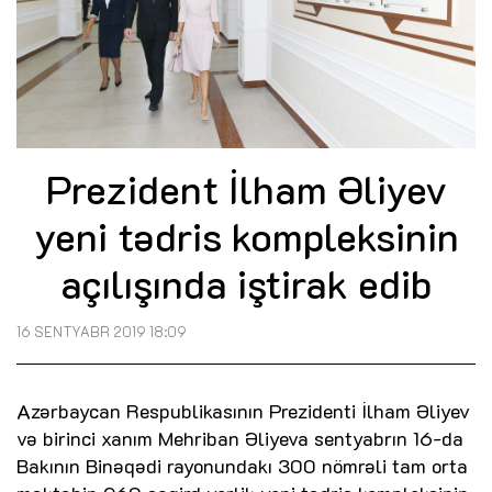
Prezident İlham Əliyev
yeni tədris kompleksinin
açılışında iştirak edib
16 SENTYABR 2019 18:09
Azərbaycan Respublikasının Prezidenti İlham Əliyev
və birinci xanım Mehriban Əliyeva sentyabrın 16-da
Bakının Binəqədi rayonundakı 300 nömrəli tam orta