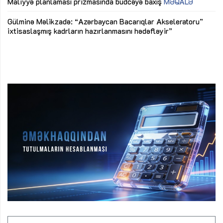
M
Maliyyə planlaması prizmasında büdcəyə baxış
MƏQALƏ
Az
Gülminə Məlikzadə: “Azərbaycan Bacarıqlar Akseleratoru”
ke
ixtisaslaşmış kadrların hazırlanmasını hədəfləyir”
Ay
su