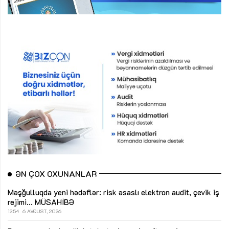
ƏN ÇOX OXUNANLAR
Məşğulluqda yeni hədəflər: risk əsaslı elektron audit, çevik iş
rejimi...
MÜSAHİBƏ
12:54
6 AVQUST, 2026