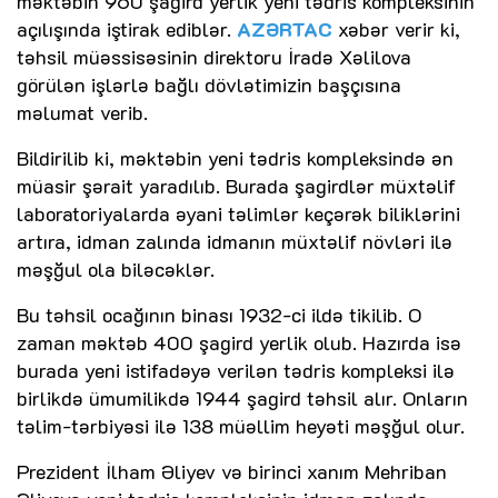
məktəbin 960 şagird yerlik yeni tədris kompleksinin
açılışında iştirak ediblər.
AZƏRTAC
xəbər verir ki,
təhsil müəssisəsinin direktoru İradə Xəlilova
görülən işlərlə bağlı dövlətimizin başçısına
məlumat verib.
Bildirilib ki, məktəbin yeni tədris kompleksində ən
müasir şərait yaradılıb. Burada şagirdlər müxtəlif
laboratoriyalarda əyani təlimlər keçərək biliklərini
artıra, idman zalında idmanın müxtəlif növləri ilə
məşğul ola biləcəklər.
Bu təhsil ocağının binası 1932-ci ildə tikilib. O
zaman məktəb 400 şagird yerlik olub. Hazırda isə
burada yeni istifadəyə verilən tədris kompleksi ilə
birlikdə ümumilikdə 1944 şagird təhsil alır. Onların
təlim-tərbiyəsi ilə 138 müəllim heyəti məşğul olur.
Prezident İlham Əliyev və birinci xanım Mehriban