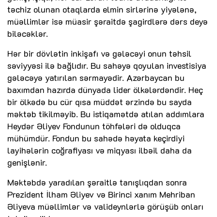
təchiz olunan otaqlarda elmin sirlərinə yiyələnə,
müəllimlər isə müasir şəraitdə şagirdlərə dərs deyə
biləcəklər.
Hər bir dövlətin inkişafı və gələcəyi onun təhsil
səviyyəsi ilə bağlıdır. Bu sahəyə qoyulan investisiya
gələcəyə yatırılan sərmayədir. Azərbaycan bu
baxımdan hazırda dünyada lider ölkələrdəndir. Heç
bir ölkədə bu cür qısa müddət ərzində bu sayda
məktəb tikilməyib. Bu istiqamətdə atılan addımlara
Heydər Əliyev Fondunun töhfələri də olduqca
mühümdür. Fondun bu sahədə həyata keçirdiyi
layihələrin coğrafiyası və miqyası ilbəil daha da
genişlənir.
Məktəbdə yaradılan şəraitlə tanışlıqdan sonra
Prezident İlham Əliyev və Birinci xanım Mehriban
Əliyeva müəllimlər və valideynlərlə görüşüb onları