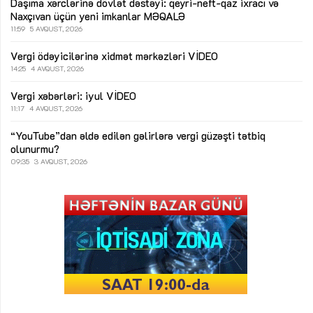
Daşıma xərclərinə dövlət dəstəyi: qeyri-neft-qaz ixracı və
Naxçıvan üçün yeni imkanlar
MƏQALƏ
11:59
5 AVQUST, 2026
Vergi ödəyicilərinə xidmət mərkəzləri
VİDEO
14:25
4 AVQUST, 2026
Vergi xəbərləri: iyul
VİDEO
11:17
4 AVQUST, 2026
“YouTube”dan əldə edilən gəlirlərə vergi güzəşti tətbiq
olunurmu?
09:35
3 AVQUST, 2026