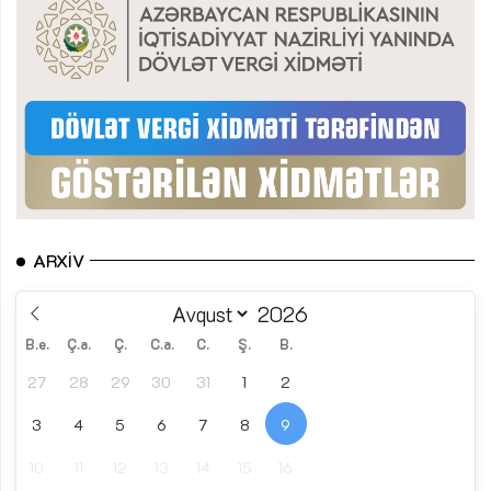
ARXIV
B.e.
Ç.a.
Ç.
C.a.
C.
Ş.
B.
27
28
29
30
31
1
2
3
4
5
6
7
8
9
10
11
12
13
14
15
16