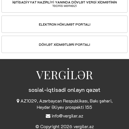
İQTİSADİYYAT NAZİRLİYİ YANINDA DÖVLƏT VERGİ XİDMƏTİNİN
TƏDRİS MƏRKƏZİ
ELEKTRON HÖKUMƏT PORTALI
DÖVLƏT XİDMƏTLƏRİ PORTALI
VERGİLƏR
sosial-iqtisadi onlayn qəzet
AZ1029, Azərbaycan Respublikası, Bakı şəhəri,
Heydər Əliyev prospekti 155
info@vergiler.az
© Copyright 2026
vergiler.az