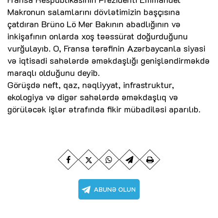
Makronun salamlarını dövlətimizin başçısına
çatdıran Brüno Lö Mer Bakının abadlığının və
inkişafının onlarda xoş təəssürat doğurduğunu
vurğulayıb. O, Fransa tərəfinin Azərbaycanla siyasi
və iqtisadi sahələrdə əməkdaşlığı genişləndirməkdə
maraqlı olduğunu deyib.
Görüşdə neft, qaz, nəqliyyat, infrastruktur,
ekologiya və digər sahələrdə əməkdaşlıq və
görüləcək işlər ətrafında fikir mübadiləsi aparılıb.