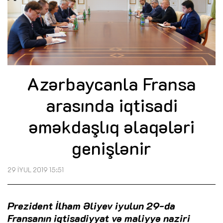
Azərbaycanla Fransa
arasında iqtisadi
əməkdaşlıq əlaqələri
genişlənir
29 İYUL 2019 15:51
Prezident İlham Əliyev iyulun 29-da
Fransanın iqtisadiyyat və maliyyə naziri