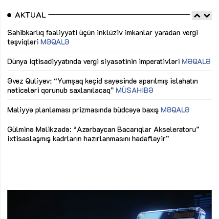
AKTUAL
Sahibkarlıq fəaliyyəti üçün inklüziv imkanlar yaradan vergi
“D
təşviqləri
MƏQALƏ
fə
lıq
Dünya iqtisadiyyatında vergi siyasətinin imperativləri
MƏQALƏ
Ni
mü
Əvəz Quliyev: “Yumşaq keçid sayəsində aparılmış islahatın
nəticələri qorunub saxlanılacaq”
MÜSAHİBƏ
Ay
ya
M
Maliyyə planlaması prizmasında büdcəyə baxış
MƏQALƏ
Az
Gülminə Məlikzadə: “Azərbaycan Bacarıqlar Akseleratoru”
ke
ixtisaslaşmış kadrların hazırlanmasını hədəfləyir”
Ay
su