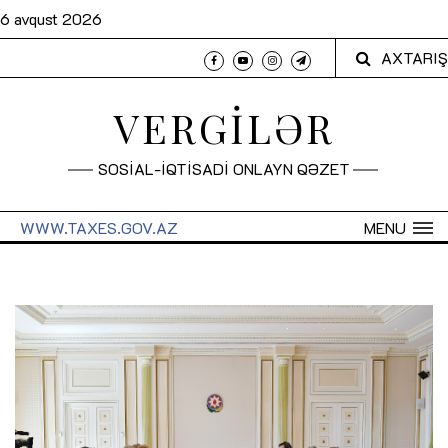
6 avqust 2026
AXTARIŞ
VERGİLƏR
SOSİAL-İQTİSADİ ONLAYN QƏZET
WWW.TAXES.GOV.AZ
MENU