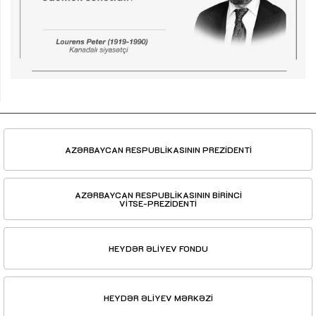
AZƏRBAYCAN RESPUBLİKASININ PREZİDENTİ
AZƏRBAYCAN RESPUBLİKASININ BİRİNCİ
VİTSE-PREZİDENTİ
HEYDƏR ƏLİYEV FONDU
HEYDƏR ƏLİYEV MƏRKƏZİ