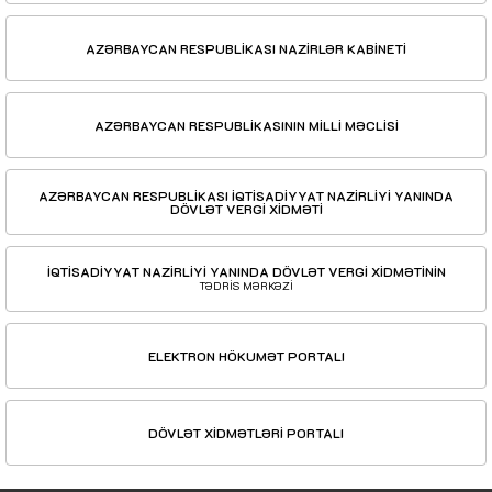
AZƏRBAYCAN RESPUBLİKASI NAZİRLƏR KABİNETİ
AZƏRBAYCAN RESPUBLİKASININ MİLLİ MƏCLİSİ
AZƏRBAYCAN RESPUBLİKASI İQTİSADİYYAT NAZİRLİYİ YANINDA
DÖVLƏT VERGİ XİDMƏTİ
İQTİSADİYYAT NAZİRLİYİ YANINDA DÖVLƏT VERGİ XİDMƏTİNİN
TƏDRİS MƏRKƏZİ
ELEKTRON HÖKUMƏT PORTALI
DÖVLƏT XİDMƏTLƏRİ PORTALI