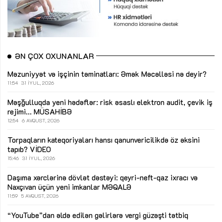
ƏN ÇOX OXUNANLAR
Məzuniyyət və işçinin təminatları: Əmək Məcəlləsi nə deyir?
11:54
31 İYUL, 2026
Məşğulluqda yeni hədəflər: risk əsaslı elektron audit, çevik iş
rejimi...
MÜSAHİBƏ
12:54
6 AVQUST, 2026
Torpaqların kateqoriyaları hansı qanunvericilikdə öz əksini
tapıb?
VİDEO
15:46
31 İYUL, 2026
Daşıma xərclərinə dövlət dəstəyi: qeyri-neft-qaz ixracı və
Naxçıvan üçün yeni imkanlar
MƏQALƏ
11:59
5 AVQUST, 2026
“YouTube”dan əldə edilən gəlirlərə vergi güzəşti tətbiq