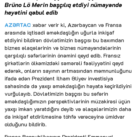
Brüno Lö Merin başçılıq etdiyi nümayəndə
heyətini qəbul edib
AZƏRTAC
xəbər verir ki, Azərbaycan və Fransa
arasında iqtisadi əməkdaşlığın uğurla inkişaf
etdiyini bildirən dövlətimizin başçısı bu baxımdan
biznes əlaqələrinin və biznes nümayəndələrinin
qarşılıqlı səfərlərinin önəmini qeyd edib. Fransız
şirkətlərin ölkəmizdəki səmərəli fəaliyyətini qeyd
edərək, onların sayının artmasından məmnunluğunu
ifadə edən Prezident İlham Əliyev investisiya
sahəsində də yaxşı əməkdaşlığın həyata keçirildiyini
vurğulayıb. Dövlətimizin başçısı bu səfərin
əməkdaşlığımızın perspektivlərinin müzakirəsi üçün
yaxşı imkan yaratdığını deyib və əlaqələrimizin daha
da inkişaf etdirilməsinə töhfə verəcəyinə ümidvar
olduğunu bildirib.
Fransa Respublikasının Prezidenti Emmanuel