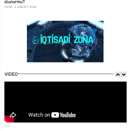
olunurmu?
09:35
3 AVQUST, 2026
VIDEO