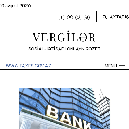
10 avqust 2026
AXTARIŞ
VERGİLƏR
SOSİAL-İQTİSADİ ONLAYN QƏZET
WWW.TAXES.GOV.AZ
MENU