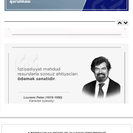
AZƏRBAYCAN RESPUBLİKASININ PREZİDENTİ