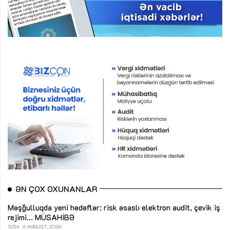
ƏN ÇOX OXUNANLAR
Məşğulluqda yeni hədəflər: risk əsaslı elektron audit, çevik iş
rejimi...
MÜSAHİBƏ
12:54
6 AVQUST, 2026