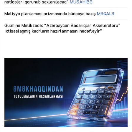
ya
M
Maliyyə planlaması prizmasında büdcəyə baxış
MƏQALƏ
Az
Gülminə Məlikzadə: “Azərbaycan Bacarıqlar Akseleratoru”
ke
ixtisaslaşmış kadrların hazırlanmasını hədəfləyir”
Ay
su