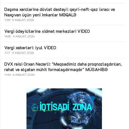
Daşıma xərclərinə dövlət dəstəyi: qeyri-neft-qaz ixracı və
Naxçıvan üçün yeni imkanlar
MƏQALƏ
11:59
5 AVQUST, 2026
Vergi ödəyicilərinə xidmət mərkəzləri
VİDEO
14:25
4 AVQUST, 2026
Vergi xəbərləri: iyul
VİDEO
11:17
4 AVQUST, 2026
DVX rəisi Orxan Nəzərli: "Məqsədimiz daha proqnozlaşdırılan,
rahat və əlçatan mühit formalaşdırmaqdır"
MÜSAHİBƏ
11:44
6 AVQUST, 2026