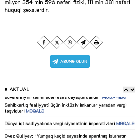
milyon 354 min 596 nəfəri fiziki, 111 min 381 nəfəri
hüquqi şəxslərdir.
AKTUAL
Sahibkarlıq fəaliyyəti üçün inklüziv imkanlar yaradan vergi
“D
təşviqləri
MƏQALƏ
fə
lıq
Dünya iqtisadiyyatında vergi siyasətinin imperativləri
MƏQALƏ
Ni
mü
Əvəz Quliyev: “Yumşaq keçid sayəsində aparılmış islahatın
nəticələri qorunub saxlanılacaq”
MÜSAHİBƏ
Ay