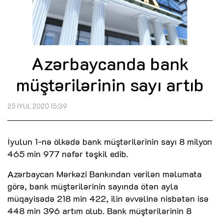
Azərbaycanda bank
müştərilərinin sayı artıb
25 İYUL 2020 15:39
İyulun 1-nə ölkədə bank müştərilərinin sayı 8 milyon
465 min 977 nəfər təşkil edib.
Azərbaycan Mərkəzi Bankından verilən məlumata
görə, bank müştərilərinin sayında ötən ayla
müqayisədə 218 min 422, ilin əvvəlinə nisbətən isə
448 min 396 artım olub. Bank müştərilərinin 8