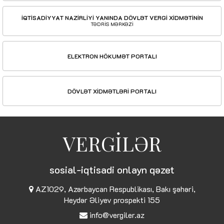
İQTİSADİYYAT NAZİRLİYİ YANINDA DÖVLƏT VERGİ XİDMƏTİNİN
TƏDRİS MƏRKƏZİ
ELEKTRON HÖKUMƏT PORTALI
DÖVLƏT XİDMƏTLƏRİ PORTALI
VERGİLƏR
sosial-iqtisadi onlayn qəzet
AZ1029, Azərbaycan Respublikası, Bakı şəhəri,
Heydər Əliyev prospekti 155
info@vergiler.az