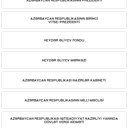
AZƏRBAYCAN RESPUBLİKASININ BİRİNCİ
VİTSE-PREZİDENTİ
HEYDƏR ƏLİYEV FONDU
HEYDƏR ƏLİYEV MƏRKƏZİ
AZƏRBAYCAN RESPUBLİKASI NAZİRLƏR KABİNETİ
AZƏRBAYCAN RESPUBLİKASININ MİLLİ MƏCLİSİ
AZƏRBAYCAN RESPUBLİKASI İQTİSADİYYAT NAZİRLİYİ YANINDA
DÖVLƏT VERGİ XİDMƏTİ