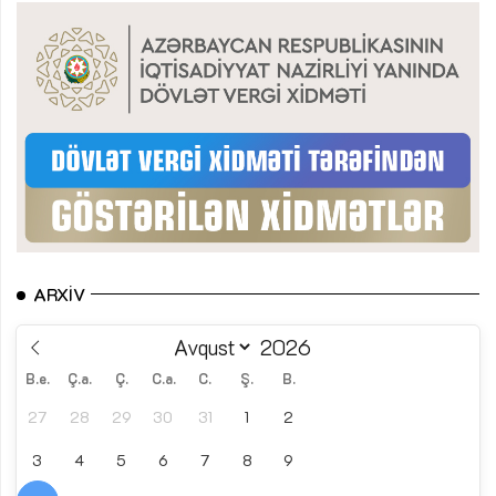
ARXIV
B.e.
Ç.a.
Ç.
C.a.
C.
Ş.
B.
27
28
29
30
31
1
2
3
4
5
6
7
8
9