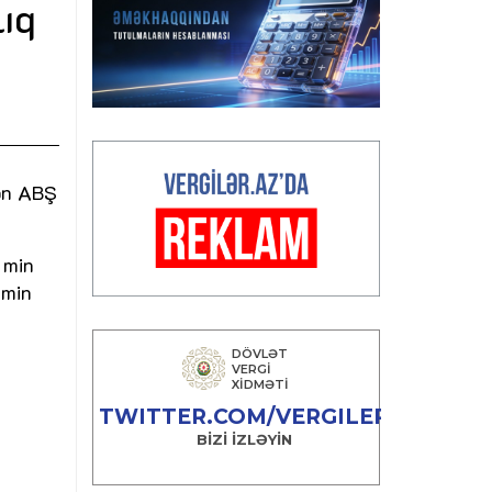
lıq
yon ABŞ
 min
 min