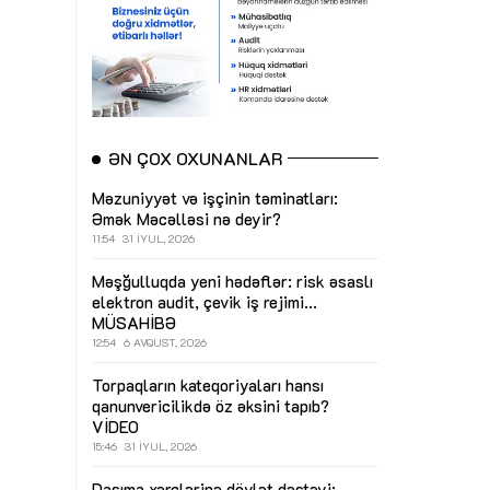
ƏN ÇOX OXUNANLAR
Məzuniyyət və işçinin təminatları:
Əmək Məcəlləsi nə deyir?
11:54
31 İYUL, 2026
Məşğulluqda yeni hədəflər: risk əsaslı
elektron audit, çevik iş rejimi...
MÜSAHİBƏ
12:54
6 AVQUST, 2026
Torpaqların kateqoriyaları hansı
qanunvericilikdə öz əksini tapıb?
VİDEO
15:46
31 İYUL, 2026
Daşıma xərclərinə dövlət dəstəyi: