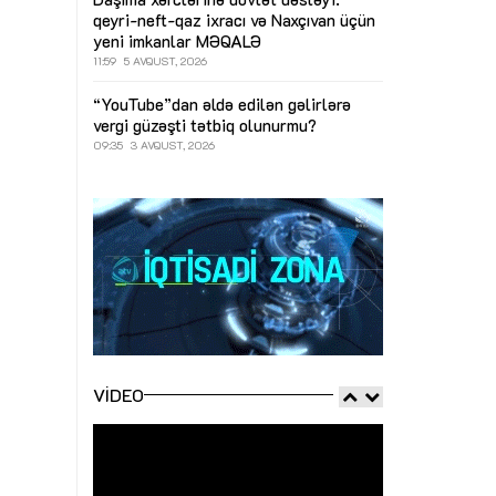
qeyri-neft-qaz ixracı və Naxçıvan üçün
yeni imkanlar
MƏQALƏ
11:59
5 AVQUST, 2026
“YouTube”dan əldə edilən gəlirlərə
vergi güzəşti tətbiq olunurmu?
09:35
3 AVQUST, 2026
VIDEO