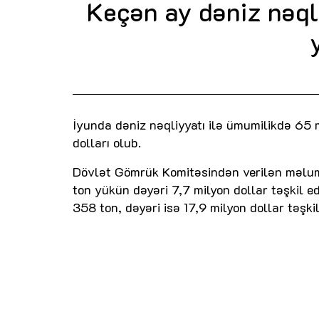
Keçən ay dəniz nəqli
İyunda dəniz nəqliyyatı ilə ümumilikdə 65 
dolları olub.
Dövlət Gömrük Komitəsindən verilən məluma
ton yükün dəyəri 7,7 milyon dollar təşkil e
358 ton, dəyəri isə 17,9 milyon dollar təşkil