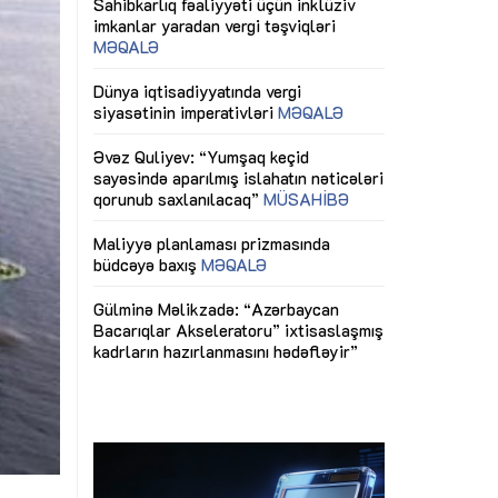
ericiliyinə
Dünya iqtisadiyyatında vergi
Nicat İmanov: "
ühitinin
siyasətinin imperativləri
MƏQALƏ
dəyişikliklər s
edir"
yaxşılaşdırılma
MÜSAHİBƏ
Əvəz Quliyev: “Yumşaq keçid
sayəsində aparılmış islahatın nəticələri
miz daha
qorunub saxlanılacaq”
MÜSAHİBƏ
Aytən Kərimov
, çevik və
inklüziv iş müh
dırmaqdır”
öyrənən komand
Maliyyə planlaması prizmasında
MÜSAHİBƏ
büdcəyə baxış
MƏQALƏ
tərəfdaşlığı
Azərbaycanda d
Gülminə Məlikzadə: “Azərbaycan
n ilk pilot
çərçivəsində hə
Bacarıqlar Akseleratoru” ixtisaslaşmış
layihə
VİDEO
kadrların hazırlanmasını hədəfləyir”
qaviləsi”
Aydın Hüseynov
renliyini
Azərbaycanın iq
andır”
təmin edən əsa
MÜSAHİBƏ