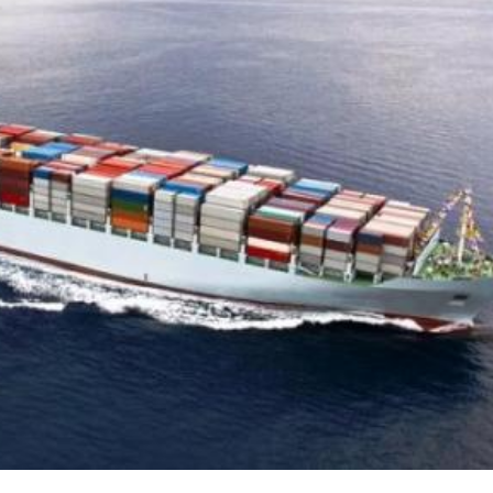
Dünya iqtisadiyyatında vergi
Nicat İmanov: "Vergi qanunv
siyasətinin imperativləri
MƏQALƏ
dəyişikliklər sahibkarlıq m
yaxşılaşdırılmasına xidmət 
MÜSAHİBƏ
Əvəz Quliyev: “Yumşaq keçid
sayəsində aparılmış islahatın nəticələri
qorunub saxlanılacaq”
MÜSAHİBƏ
Aytən Kərimova: “Məqsədi
inklüziv iş mühiti yaratmaq
öyrənən komanda formalaş
Maliyyə planlaması prizmasında
MÜSAHİBƏ
büdcəyə baxış
MƏQALƏ
Azərbaycanda dövlət-özəl 
Gülminə Məlikzadə: “Azərbaycan
çərçivəsində həyata keçirilə
Bacarıqlar Akseleratoru” ixtisaslaşmış
layihə
VİDEO
kadrların hazırlanmasını hədəfləyir”
Aydın Hüseynov: “Əsrin mü
Azərbaycanın iqtisadi suve
təmin edən əsas dayaqlard
MÜSAHİBƏ