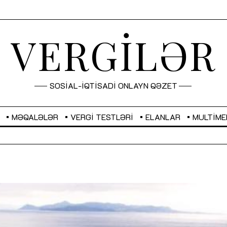
VERGİLƏR
SOSİAL-İQTİSADİ ONLAYN QƏZET
MƏQALƏLƏR
VERGI TESTLƏRI
ELANLAR
MULTIME
GBP
2,2873
RUB
2,0816
Sahibkarlıq fəaliyyəti üçün inklüziv
“Düzgün kommunikasiyanın
imkanlar yaradan vergi təşviqləri
real iş və sistemli fəaliyyə
MƏQALƏ
MÜSAHİBƏ