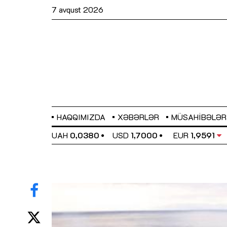
7 avqust 2026
HAQQIMIZDA
XƏBƏRLƏR
MÜSAHIBƏLƏR
EL
0,6489
UAH
0,0380
USD
1,7000
EUR
1,9591