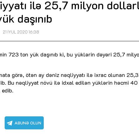
yyatı ilə 25,7 milyon dollar
yük daşınıb
21 İYUL 2020 16:38
min 723 ton yük daşınıb ki, bu yüklərin dəyəri 25,7 mil
ta görə, ötən ay dəniz nəqliyyatı ilə ixrac olunan 25,3
dib. Bu nəqliyyat növü ilə idxal edilən yüklərin həcmi 40
 edib.