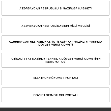
AZƏRBAYCAN RESPUBLİKASI NAZİRLƏR KABİNETİ
AZƏRBAYCAN RESPUBLİKASININ MİLLİ MƏCLİSİ
AZƏRBAYCAN RESPUBLİKASI İQTİSADİYYAT NAZİRLİYİ YANINDA
DÖVLƏT VERGİ XİDMƏTİ
İQTİSADİYYAT NAZİRLİYİ YANINDA DÖVLƏT VERGİ XİDMƏTİNİN
TƏDRİS MƏRKƏZİ
ELEKTRON HÖKUMƏT PORTALI
DÖVLƏT XİDMƏTLƏRİ PORTALI