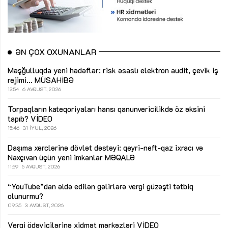
ƏN ÇOX OXUNANLAR
Məşğulluqda yeni hədəflər: risk əsaslı elektron audit, çevik iş
rejimi...
MÜSAHİBƏ
12:54
6 AVQUST, 2026
Torpaqların kateqoriyaları hansı qanunvericilikdə öz əksini
tapıb?
VİDEO
15:46
31 İYUL, 2026
Daşıma xərclərinə dövlət dəstəyi: qeyri-neft-qaz ixracı və
Naxçıvan üçün yeni imkanlar
MƏQALƏ
11:59
5 AVQUST, 2026
“YouTube”dan əldə edilən gəlirlərə vergi güzəşti tətbiq
olunurmu?
09:35
3 AVQUST, 2026
Vergi ödəyicilərinə xidmət mərkəzləri
VİDEO