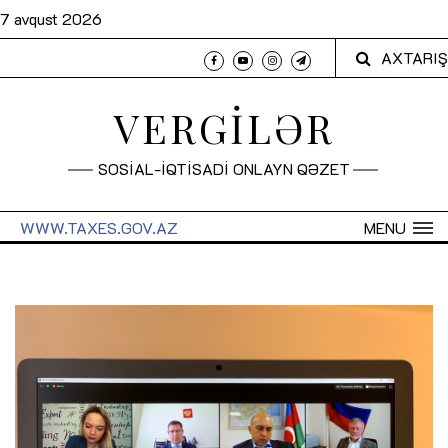
7 avqust 2026
AXTARIŞ
VERGİLƏR
SOSİAL-İQTİSADİ ONLAYN QƏZET
WWW.TAXES.GOV.AZ
MENU