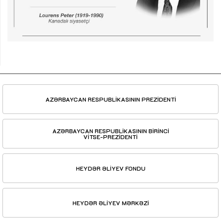
AZƏRBAYCAN RESPUBLİKASININ PREZİDENTİ
AZƏRBAYCAN RESPUBLİKASININ BİRİNCİ
VİTSE-PREZİDENTİ
HEYDƏR ƏLİYEV FONDU
HEYDƏR ƏLİYEV MƏRKƏZİ