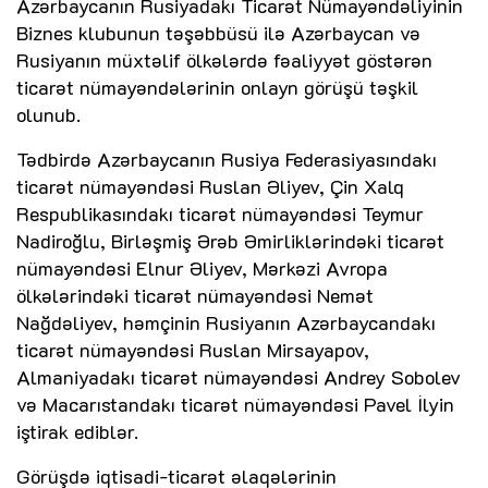
Azərbaycanın Rusiyadakı Ticarət Nümayəndəliyinin
Biznes klubunun təşəbbüsü ilə Azərbaycan və
Rusiyanın müxtəlif ölkələrdə fəaliyyət göstərən
ticarət nümayəndələrinin onlayn görüşü təşkil
olunub.
Tədbirdə Azərbaycanın Rusiya Federasiyasındakı
ticarət nümayəndəsi Ruslan Əliyev, Çin Xalq
Respublikasındakı ticarət nümayəndəsi Teymur
Nadiroğlu, Birləşmiş Ərəb Əmirliklərindəki ticarət
nümayəndəsi Elnur Əliyev, Mərkəzi Avropa
ölkələrindəki ticarət nümayəndəsi Nemət
Nağdəliyev, həmçinin Rusiyanın Azərbaycandakı
ticarət nümayəndəsi Ruslan Mirsayapov,
Almaniyadakı ticarət nümayəndəsi Andrey Sobolev
və Macarıstandakı ticarət nümayəndəsi Pavel İlyin
iştirak ediblər.
Görüşdə iqtisadi-ticarət əlaqələrinin