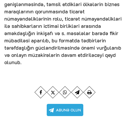
genişlənməsində, təmsil etdikləri ölkələrin biznes
maraqlarının qorunmasında ticarət
nümayəndəliklərinin rolu, ticarət nümayəndəlikləri
ilə sahibkarların ictimai birlikləri arasında
əməkdaşlığın inkişafı və s. məsələlər barədə fikir
mübadiləsi aparılıb, bu formatda tədbirlərin
tərəfdaşlığın gücləndirilməsində önəmi vurğulanıb
və onlayn müzakirələrin davam etdiriləcəyi qeyd
olunub.