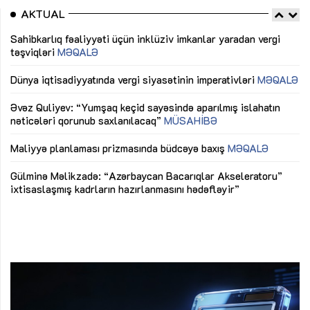
AKTUAL
Sahibkarlıq fəaliyyəti üçün inklüziv imkanlar yaradan vergi
“D
təşviqləri
MƏQALƏ
fə
lıq
Dünya iqtisadiyyatında vergi siyasətinin imperativləri
MƏQALƏ
Ni
mü
Əvəz Quliyev: “Yumşaq keçid sayəsində aparılmış islahatın
nəticələri qorunub saxlanılacaq”
MÜSAHİBƏ
Ay
ya
M
Maliyyə planlaması prizmasında büdcəyə baxış
MƏQALƏ
Az
Gülminə Məlikzadə: “Azərbaycan Bacarıqlar Akseleratoru”
ke
ixtisaslaşmış kadrların hazırlanmasını hədəfləyir”
Ay
su