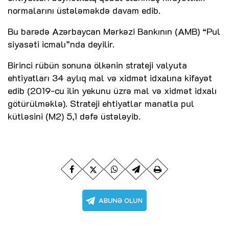
normalarını üstələməkdə davam edib.
Bu barədə Azərbaycan Mərkəzi Bankının (AMB) “Pul
siyasəti icmalı”nda deyilir.
Birinci rübün sonuna ölkənin strateji valyuta
ehtiyatları 34 aylıq mal və xidmət idxalına kifayət
edib (2019-cu ilin yekunu üzrə mal və xidmət idxalı
götürülməklə). Strateji ehtiyatlar manatla pul
kütləsini (M2) 5,1 dəfə üstələyib.