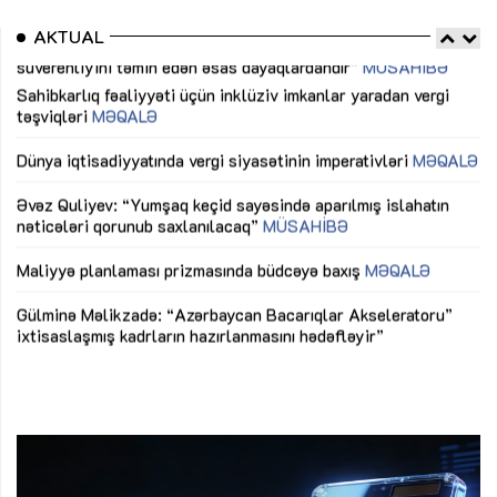
AKTUAL
Sahibkarlıq fəaliyyəti üçün inklüziv imkanlar yaradan vergi
“D
təşviqləri
MƏQALƏ
fə
lıq
Dünya iqtisadiyyatında vergi siyasətinin imperativləri
MƏQALƏ
Ni
mü
Əvəz Quliyev: “Yumşaq keçid sayəsində aparılmış islahatın
nəticələri qorunub saxlanılacaq”
MÜSAHİBƏ
Ay
ya
M
Maliyyə planlaması prizmasında büdcəyə baxış
MƏQALƏ
Az
Gülminə Məlikzadə: “Azərbaycan Bacarıqlar Akseleratoru”
ke
ixtisaslaşmış kadrların hazırlanmasını hədəfləyir”
Ay
su