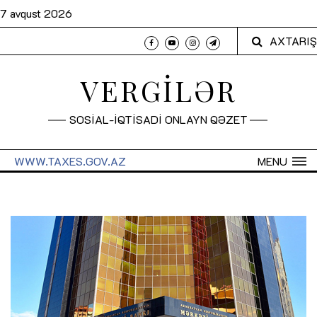
7 avqust 2026
AXTARIŞ
VERGİLƏR
SOSİAL-İQTİSADİ ONLAYN QƏZET
WWW.TAXES.GOV.AZ
MENU