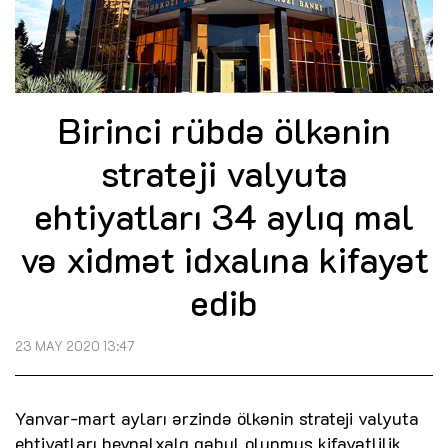
Birinci rübdə ölkənin
strateji valyuta
ehtiyatları 34 aylıq mal
və xidmət idxalına kifayət
edib
23 MAY 2020 13:47
Yanvar-mart ayları ərzində ölkənin strateji valyuta
ehtiyatları beynəlxalq qəbul olunmuş kifayətlilik