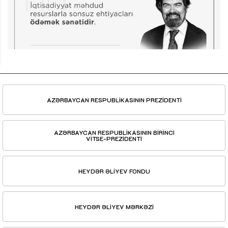
AZƏRBAYCAN RESPUBLİKASININ PREZİDENTİ
AZƏRBAYCAN RESPUBLİKASININ BİRİNCİ
VİTSE-PREZİDENTİ
HEYDƏR ƏLİYEV FONDU
HEYDƏR ƏLİYEV MƏRKƏZİ