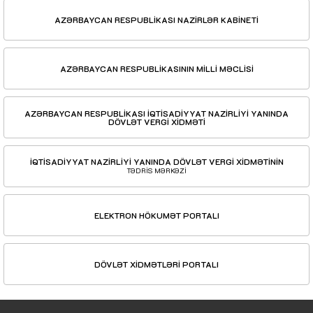
AZƏRBAYCAN RESPUBLİKASI NAZİRLƏR KABİNETİ
AZƏRBAYCAN RESPUBLİKASININ MİLLİ MƏCLİSİ
AZƏRBAYCAN RESPUBLİKASI İQTİSADİYYAT NAZİRLİYİ YANINDA
DÖVLƏT VERGİ XİDMƏTİ
İQTİSADİYYAT NAZİRLİYİ YANINDA DÖVLƏT VERGİ XİDMƏTİNİN
TƏDRİS MƏRKƏZİ
ELEKTRON HÖKUMƏT PORTALI
DÖVLƏT XİDMƏTLƏRİ PORTALI