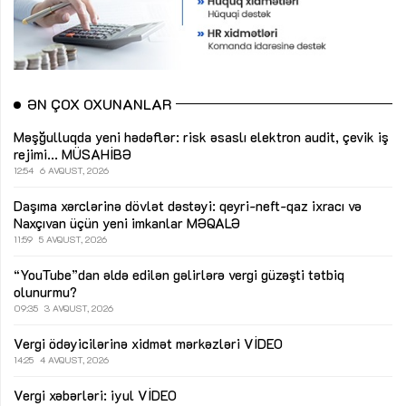
ƏN ÇOX OXUNANLAR
Məşğulluqda yeni hədəflər: risk əsaslı elektron audit, çevik iş
rejimi...
MÜSAHİBƏ
12:54
6 AVQUST, 2026
Daşıma xərclərinə dövlət dəstəyi: qeyri-neft-qaz ixracı və
Naxçıvan üçün yeni imkanlar
MƏQALƏ
11:59
5 AVQUST, 2026
“YouTube”dan əldə edilən gəlirlərə vergi güzəşti tətbiq
olunurmu?
09:35
3 AVQUST, 2026
Vergi ödəyicilərinə xidmət mərkəzləri
VİDEO
14:25
4 AVQUST, 2026
Vergi xəbərləri: iyul
VİDEO