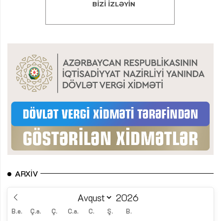
ARXIV
B.e.
Ç.a.
Ç.
C.a.
C.
Ş.
B.