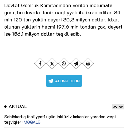
Dövlət Gömrük Komitəsindən verilən məlumata
görə, bu dövrdə dəniz nəqliyyatı ilə ixrac edilən 84
min 120 ton yükün dəyəri 30,3 milyon dollar, idxal
olunan yüklərin həcmi 197,6 min tondan çox, dəyəri
isə 156,1 milyon dollar təşkil edib.
AKTUAL
Sahibkarlıq fəaliyyəti üçün inklüziv imkanlar yaradan vergi
“D
təşviqləri
MƏQALƏ
fə