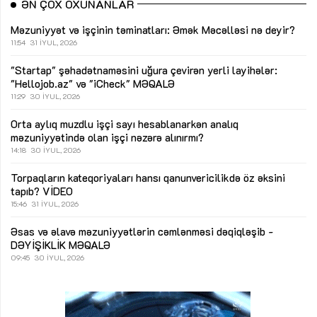
ƏN ÇOX OXUNANLAR
Məzuniyyət və işçinin təminatları: Əmək Məcəlləsi nə deyir?
11:54
31 İYUL, 2026
"Startap" şəhadətnaməsini uğura çevirən yerli layihələr:
"Hellojob.az" və "iCheck"
MƏQALƏ
11:29
30 İYUL, 2026
Orta aylıq muzdlu işçi sayı hesablanarkən analıq
məzuniyyətində olan işçi nəzərə alınırmı?
14:18
30 İYUL, 2026
Torpaqların kateqoriyaları hansı qanunvericilikdə öz əksini
tapıb?
VİDEO
15:46
31 İYUL, 2026
Əsas və əlavə məzuniyyətlərin cəmlənməsi dəqiqləşib -
DƏYİŞİKLİK
MƏQALƏ
09:45
30 İYUL, 2026