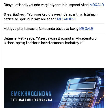
lıq
Dünya iqtisadiyyatında vergi siyasətinin imperativləri
MƏQALƏ
Ni
mü
Əvəz Quliyev: “Yumşaq keçid sayəsində aparılmış islahatın
nəticələri qorunub saxlanılacaq”
MÜSAHİBƏ
Ay
ya
M
Maliyyə planlaması prizmasında büdcəyə baxış
MƏQALƏ
Az
Gülminə Məlikzadə: “Azərbaycan Bacarıqlar Akseleratoru”
ke
ixtisaslaşmış kadrların hazırlanmasını hədəfləyir”
Ay
su