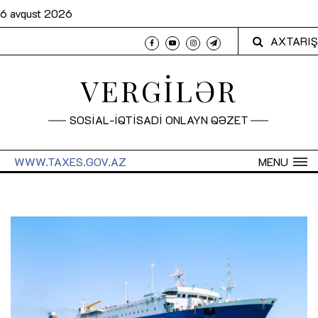
6 avqust 2026
AXTARIŞ
VERGİLƏR
SOSİAL-İQTİSADİ ONLAYN QƏZET
WWW.TAXES.GOV.AZ
MENU