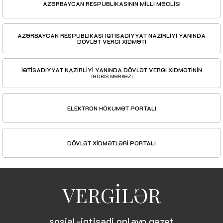
AZƏRBAYCAN RESPUBLİKASININ MİLLİ MƏCLİSİ
AZƏRBAYCAN RESPUBLİKASI İQTİSADİYYAT NAZİRLİYİ YANINDA
DÖVLƏT VERGİ XİDMƏTİ
İQTİSADİYYAT NAZİRLİYİ YANINDA DÖVLƏT VERGİ XİDMƏTİNİN
TƏDRİS MƏRKƏZİ
ELEKTRON HÖKUMƏT PORTALI
DÖVLƏT XİDMƏTLƏRİ PORTALI
VERGİLƏR
sosial-iqtisadi onlayn qəzet