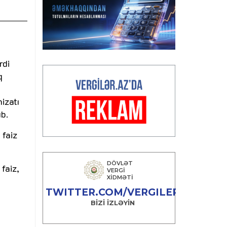
rdi
q
izatı
ub.
 faiz
faiz,