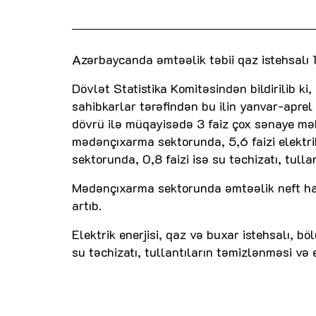
Azərbaycanda əmtəəlik təbii qaz istehsalı 17
Dövlət Statistika Komitəsindən bildirilib k
sahibkarlar tərəfindən bu ilin yanvar-aprel
dövrü ilə müqayisədə 3 faiz çox sənaye məh
mədənçıxarma sektorunda, 5,6 faizi elektrik
sektorunda, 0,8 faizi isə su təchizatı, tul
Mədənçıxarma sektorunda əmtəəlik neft hasila
artıb.
Elektrik enerjisi, qaz və buxar istehsalı, b
su təchizatı, tullantıların təmizlənməsi və 