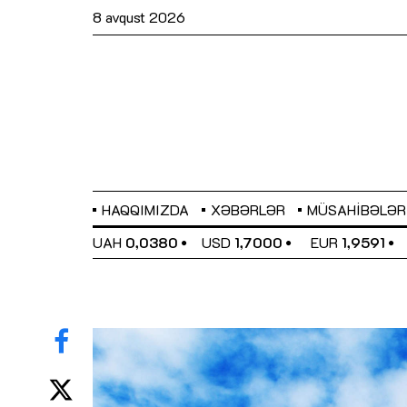
8 avqust 2026
HAQQIMIZDA
XƏBƏRLƏR
MÜSAHIBƏLƏR
EL
0,6489
UAH
0,0380
USD
1,7000
EUR
1,9591