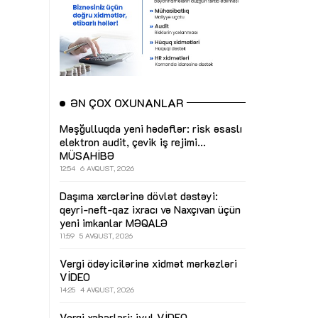
ƏN ÇOX OXUNANLAR
Məşğulluqda yeni hədəflər: risk əsaslı
elektron audit, çevik iş rejimi...
MÜSAHİBƏ
12:54
6 AVQUST, 2026
Daşıma xərclərinə dövlət dəstəyi:
qeyri-neft-qaz ixracı və Naxçıvan üçün
yeni imkanlar
MƏQALƏ
11:59
5 AVQUST, 2026
Vergi ödəyicilərinə xidmət mərkəzləri
VİDEO
14:25
4 AVQUST, 2026
Vergi xəbərləri: iyul
VİDEO