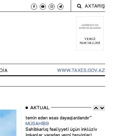
AXTARIŞ
DIA
WWW.TAXES.GOV.AZ
AKTUAL
 arxasında
Sahibkarlıq fəaliyyəti üçün inklüziv
“Düzgün kommun
t dayanır”
imkanlar yaradan vergi təşviqləri
real iş və siste
MƏQALƏ
MÜSAHİBƏ