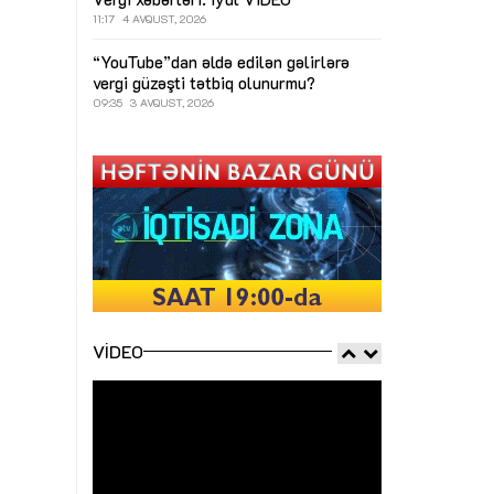
11:17
4 AVQUST, 2026
“YouTube”dan əldə edilən gəlirlərə
vergi güzəşti tətbiq olunurmu?
09:35
3 AVQUST, 2026
VIDEO