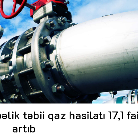
Dünya iqtisadiyyatında vergi
Nicat İmanov: "Vergi qanunv
siyasətinin imperativləri
MƏQALƏ
dəyişikliklər sahibkarlıq m
yaxşılaşdırılmasına xidmət 
MÜSAHİBƏ
Əvəz Quliyev: “Yumşaq keçid
sayəsində aparılmış islahatın nəticələri
qorunub saxlanılacaq”
MÜSAHİBƏ
Aytən Kərimova: “Məqsədi
inklüziv iş mühiti yaratmaq
öyrənən komanda formalaş
Maliyyə planlaması prizmasında
MÜSAHİBƏ
büdcəyə baxış
MƏQALƏ
Azərbaycanda dövlət-özəl 
Gülminə Məlikzadə: “Azərbaycan
çərçivəsində həyata keçirilə
Bacarıqlar Akseleratoru” ixtisaslaşmış
layihə
VİDEO
kadrların hazırlanmasını hədəfləyir”
Aydın Hüseynov: “Əsrin mü
Azərbaycanın iqtisadi suve
təmin edən əsas dayaqlard
MÜSAHİBƏ
k təbii qaz hasilatı 17,1 fa
artıb