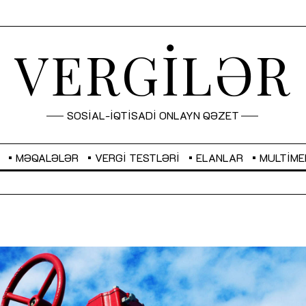
VERGİLƏR
SOSİAL-İQTİSADİ ONLAYN QƏZET
MƏQALƏLƏR
VERGI TESTLƏRI
ELANLAR
MULTIME
GBP
2,2873
RUB
2,0816
Sahibkarlıq fəaliyyəti üçün inklüziv
“Düzgün kommunikasiyanın
imkanlar yaradan vergi təşviqləri
real iş və sistemli fəaliyyə
MƏQALƏ
MÜSAHİBƏ