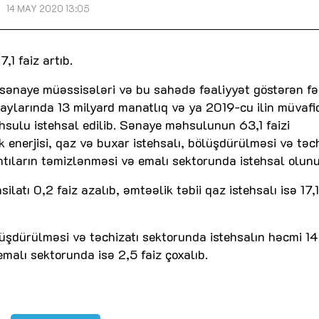
14 MAY 2020 13:05
,1 faiz artıb.
i, sənaye müəssisələri və bu sahədə fəaliyyət göstərən fə
 aylarında 13 milyard manatlıq və ya 2019-cu ilin müvafi
sulu istehsal edilib. Sənaye məhsulunun 63,1 faizi
 enerjisi, qaz və buxar istehsalı, bölüşdürülməsi və təch
lantıların təmizlənməsi və emalı sektorunda istehsal olun
tı 0,2 faiz azalıb, əmtəəlik təbii qaz istehsalı isə 17,1
ölüşdürülməsi və təchizatı sektorunda istehsalın həcmi 14 
emalı sektorunda isə 2,5 faiz çoxalıb.