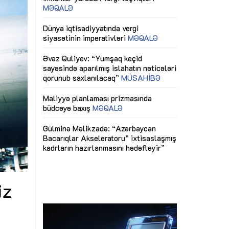
ericiliyinə
Dünya iqtisadiyyatında vergi
Nicat İmanov: "
ühitinin
siyasətinin imperativləri
MƏQALƏ
dəyişikliklər s
edir"
yaxşılaşdırılma
MÜSAHİBƏ
Əvəz Quliyev: “Yumşaq keçid
sayəsində aparılmış islahatın nəticələri
miz daha
qorunub saxlanılacaq”
MÜSAHİBƏ
Aytən Kərimov
, çevik və
inklüziv iş müh
dırmaqdır”
öyrənən komand
Maliyyə planlaması prizmasında
MÜSAHİBƏ
büdcəyə baxış
MƏQALƏ
tərəfdaşlığı
Azərbaycanda d
Gülminə Məlikzadə: “Azərbaycan
n ilk pilot
çərçivəsində hə
Bacarıqlar Akseleratoru” ixtisaslaşmış
layihə
VİDEO
kadrların hazırlanmasını hədəfləyir”
qaviləsi”
Aydın Hüseynov
renliyini
Azərbaycanın iq
andır”
təmin edən əsa
MÜSAHİBƏ
iz