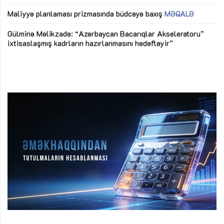
M
Maliyyə planlaması prizmasında büdcəyə baxış
MƏQALƏ
Az
Gülminə Məlikzadə: “Azərbaycan Bacarıqlar Akseleratoru”
ke
ixtisaslaşmış kadrların hazırlanmasını hədəfləyir”
Ay
su