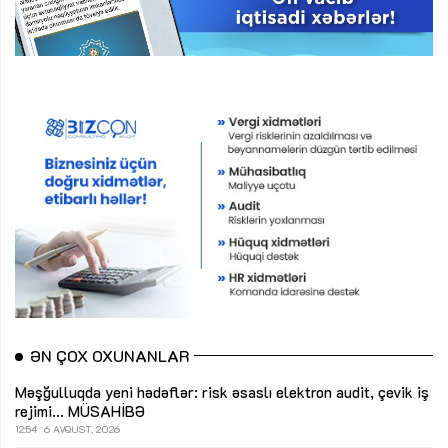
ƏN ÇOX OXUNANLAR
Məşğulluqda yeni hədəflər: risk əsaslı elektron audit, çevik iş
rejimi...
MÜSAHİBƏ
12:54
6 AVQUST, 2026