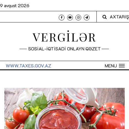
9 avqust 2026
AXTARIŞ
VERGİLƏR
SOSİAL-İQTİSADİ ONLAYN QƏZET
WWW.TAXES.GOV.AZ
MENU