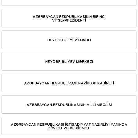
AZƏRBAYCAN RESPUBLİKASININ BİRİNCİ
VİTSE-PREZİDENTİ
HEYDƏR ƏLİYEV FONDU
HEYDƏR ƏLİYEV MƏRKƏZİ
AZƏRBAYCAN RESPUBLİKASI NAZİRLƏR KABİNETİ
AZƏRBAYCAN RESPUBLİKASININ MİLLİ MƏCLİSİ
AZƏRBAYCAN RESPUBLİKASI İQTİSADİYYAT NAZİRLİYİ YANINDA
DÖVLƏT VERGİ XİDMƏTİ