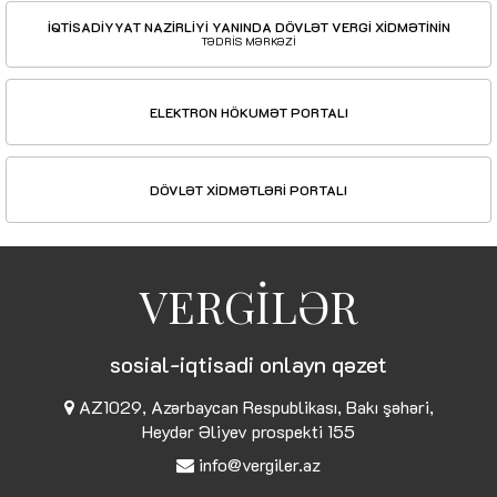
İQTİSADİYYAT NAZİRLİYİ YANINDA DÖVLƏT VERGİ XİDMƏTİNİN
TƏDRİS MƏRKƏZİ
ELEKTRON HÖKUMƏT PORTALI
DÖVLƏT XİDMƏTLƏRİ PORTALI
VERGİLƏR
sosial-iqtisadi onlayn qəzet
AZ1029, Azərbaycan Respublikası, Bakı şəhəri,
Heydər Əliyev prospekti 155
info@vergiler.az