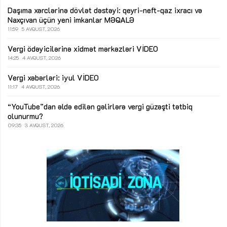
Daşıma xərclərinə dövlət dəstəyi: qeyri-neft-qaz ixracı və
Naxçıvan üçün yeni imkanlar
MƏQALƏ
11:59
5 AVQUST, 2026
Vergi ödəyicilərinə xidmət mərkəzləri
VİDEO
14:25
4 AVQUST, 2026
Vergi xəbərləri: iyul
VİDEO
11:17
4 AVQUST, 2026
“YouTube”dan əldə edilən gəlirlərə vergi güzəşti tətbiq
olunurmu?
09:35
3 AVQUST, 2026