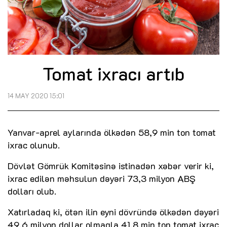
Tomat ixracı artıb
14 MAY 2020 15:01
Yanvar-aprel aylarında ölkədən 58,9 min ton tomat
ixrac olunub.
Dövlət Gömrük Komitəsinə istinadən xəbər verir ki,
ixrac edilən məhsulun dəyəri 73,3 milyon ABŞ
dolları olub.
Xatırladaq ki, ötən ilin eyni dövründə ölkədən dəyəri
49,6 milyon dollar olmaqla 41,8 min ton tomat ixrac