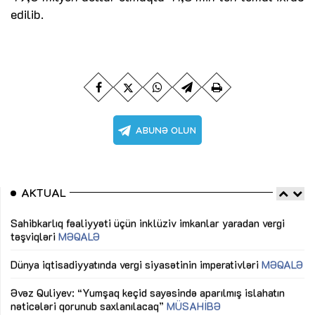
edilib.
AKTUAL
Sahibkarlıq fəaliyyəti üçün inklüziv imkanlar yaradan vergi
“D
təşviqləri
MƏQALƏ
fə
lıq
Dünya iqtisadiyyatında vergi siyasətinin imperativləri
MƏQALƏ
Ni
mü
Əvəz Quliyev: “Yumşaq keçid sayəsində aparılmış islahatın
nəticələri qorunub saxlanılacaq”
MÜSAHİBƏ
Ay
ya