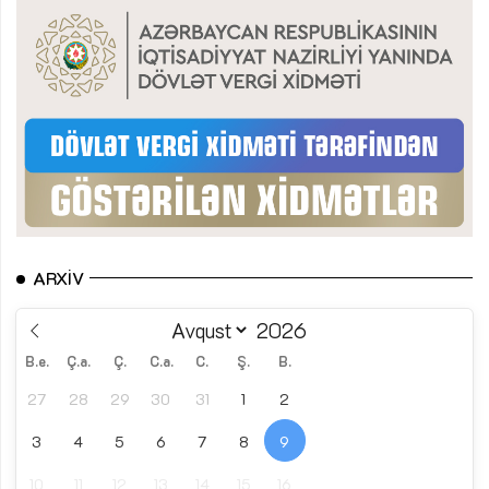
ARXIV
B.e.
Ç.a.
Ç.
C.a.
C.
Ş.
B.
27
28
29
30
31
1
2
3
4
5
6
7
8
9
10
11
12
13
14
15
16