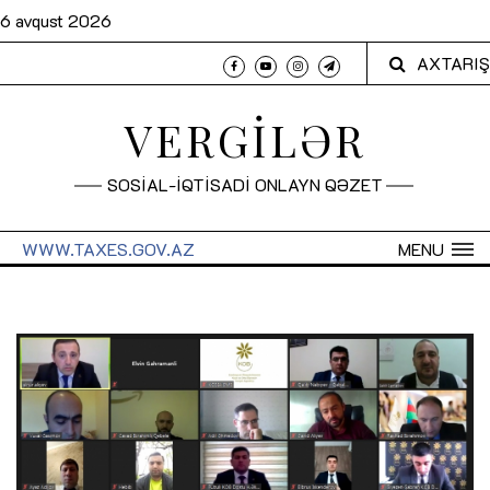
6 avqust 2026
AXTARIŞ
VERGİLƏR
SOSİAL-İQTİSADİ ONLAYN QƏZET
WWW.TAXES.GOV.AZ
MENU