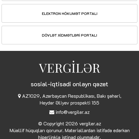
ELEKTRON HÖKUMƏT PORTALI
DÖVLƏT XİDMƏTLƏRİ PORTALI
VERGİLƏR
sosial-iqtisadi onlayn qəzet
AZ1029, Azərbaycan Respublikası, Bakı şəhəri,
Heydər Əliyev prospekti 155
info@vergiler.az
© Copyright 2026
vergiler.az
Müəllif hüquqları qorunur. Materiallardan istifadə edərkən
hiperlinklə istinad olunmalıdır.