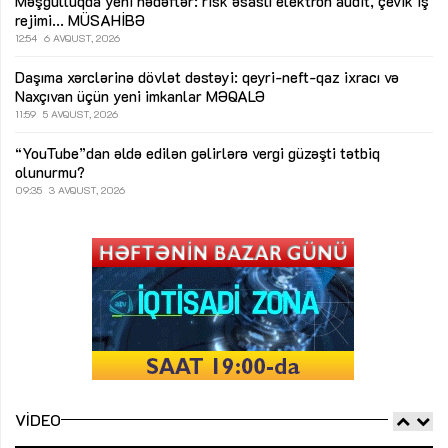
Məşğulluqda yeni hədəflər: risk əsaslı elektron audit, çevik iş
rejimi...
MÜSAHİBƏ
12:54
6 AVQUST, 2026
Daşıma xərclərinə dövlət dəstəyi: qeyri-neft-qaz ixracı və
Naxçıvan üçün yeni imkanlar
MƏQALƏ
11:59
5 AVQUST, 2026
“YouTube”dan əldə edilən gəlirlərə vergi güzəşti tətbiq
olunurmu?
09:35
3 AVQUST, 2026
VIDEO