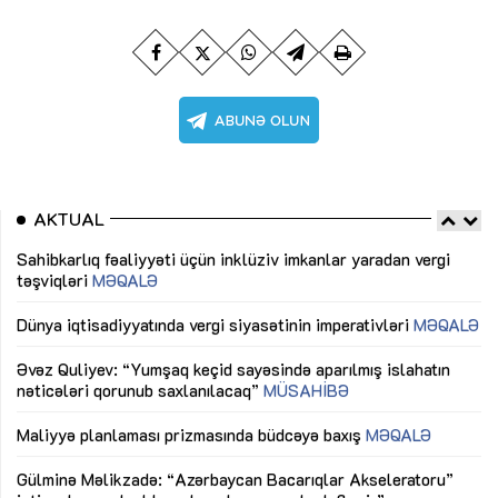
AKTUAL
Sahibkarlıq fəaliyyəti üçün inklüziv imkanlar yaradan vergi
“D
təşviqləri
MƏQALƏ
fə
lıq
Dünya iqtisadiyyatında vergi siyasətinin imperativləri
MƏQALƏ
Ni
mü
Əvəz Quliyev: “Yumşaq keçid sayəsində aparılmış islahatın
nəticələri qorunub saxlanılacaq”
MÜSAHİBƏ
Ay
ya
M
Maliyyə planlaması prizmasında büdcəyə baxış
MƏQALƏ
Az
Gülminə Məlikzadə: “Azərbaycan Bacarıqlar Akseleratoru”