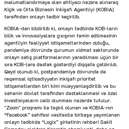
məlumatlandırmaya olan ehtiyacı nəzərə alınaraq
Kiçik və Orta Biznesin İnkişafı Agentliyi (KOBİA)
tərəfindən onlayn tədbir keçirilib.
KOBİA-dan bildirilib ki, onlayn tədbirdə KOB-ların
bilik və innovasiyalara çıxışının təmin edilməsinin
agentliyin fəaliyyət istiqamətlərindən olduğu,
pandemiya dövründə qurumun xidmət sektorunda
onlayn satış platformalarının yaradılması üçün bir
sıra KOB-lara dəstək göstərdiyi diqqətə çatdırılıb.
Qeyd olunub ki, postpandemiya dövründə də
rəqəmsal iqtisadiyyatın inkişafı prioritet
istiqamətlərdən biri kimi müəyyənləşdirilib və bu
sahənin dövlət tərəfindən dəstəklənməsi və özəl
investisiyaların cəlb olunması nəzərdə tutulur.
"Zoom" proqramı ilə təşkil olunan və KOBİA-nın
“Facebook” səhifəsi vasitəsilə birbaşa yayımlanan
onlayn tədbirdə “Logix” şirkətinin rəhbəri Sakit