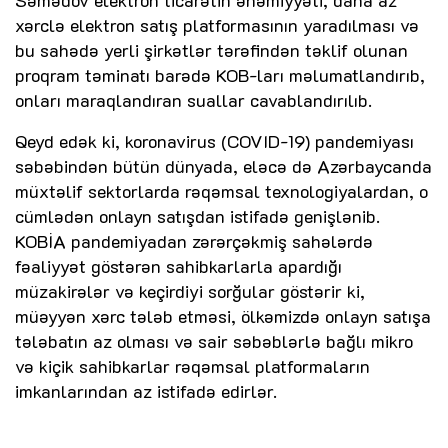
Səmədov elektron ticarətin əhəmiyyəti, daha az
xərclə elektron satış platformasının yaradılması və
bu sahədə yerli şirkətlər tərəfindən təklif olunan
proqram təminatı barədə KOB-ları məlumatlandırıb,
onları maraqlandıran suallar cavablandırılıb.
Qeyd edək ki, koronavirus (COVID-19) pandemiyası
səbəbindən bütün dünyada, eləcə də Azərbaycanda
müxtəlif sektorlarda rəqəmsal texnologiyalardan, o
cümlədən onlayn satışdan istifadə genişlənib.
KOBİA pandemiyadan zərərçəkmiş sahələrdə
fəaliyyət göstərən sahibkarlarla apardığı
müzakirələr və keçirdiyi sorğular göstərir ki,
müəyyən xərc tələb etməsi, ölkəmizdə onlayn satışa
tələbatın az olması və sair səbəblərlə bağlı mikro
və kiçik sahibkarlar rəqəmsal platformaların
imkanlarından az istifadə edirlər.