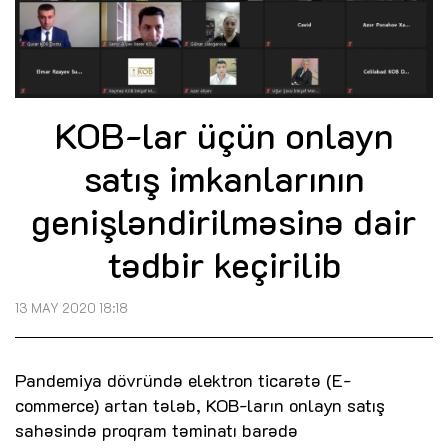
KOB-lar üçün onlayn
satış imkanlarının
genişləndirilməsinə dair
tədbir keçirilib
13 MAY 2020 18:18
Pandemiya dövründə elektron ticarətə (E-
commerce) artan tələb, KOB-ların onlayn satış
sahəsində proqram təminatı barədə