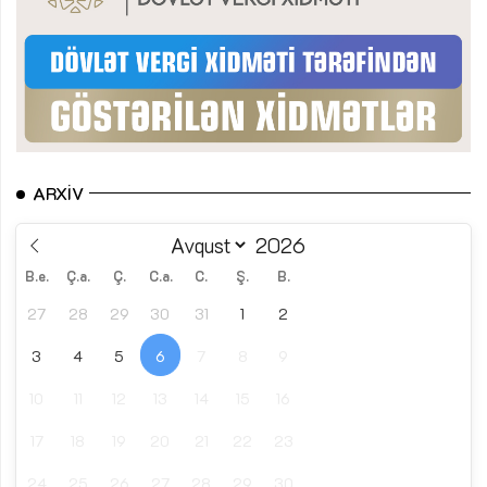
ARXIV
B.e.
Ç.a.
Ç.
C.a.
C.
Ş.
B.
27
28
29
30
31
1
2
3
4
5
6
7
8
9
10
11
12
13
14
15
16
17
18
19
20
21
22
23
24
25
26
27
28
29
30