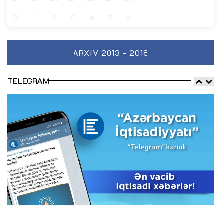
31
1
2
3
4
5
6
ARXIV 2013 - 2018
TELEGRAM