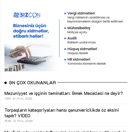
ƏN ÇOX OXUNANLAR
Məzuniyyət və işçinin təminatları: Əmək Məcəlləsi nə deyir?
11:54
31 İYUL, 2026
Torpaqların kateqoriyaları hansı qanunvericilikdə öz əksini
tapıb?
VİDEO
15:46
31 İYUL, 2026