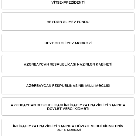
VİTSE-PREZİDENTİ
HEYDƏR ƏLİYEV FONDU
HEYDƏR ƏLİYEV MƏRKƏZİ
AZƏRBAYCAN RESPUBLİKASI NAZİRLƏR KABİNETİ
AZƏRBAYCAN RESPUBLİKASININ MİLLİ MƏCLİSİ
AZƏRBAYCAN RESPUBLİKASI İQTİSADİYYAT NAZİRLİYİ YANINDA
DÖVLƏT VERGİ XİDMƏTİ
İQTİSADİYYAT NAZİRLİYİ YANINDA DÖVLƏT VERGİ XİDMƏTİNİN
TƏDRİS MƏRKƏZİ