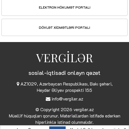
ELEKTRON HÖKUMƏT PORTALI
DÖVLƏT XİDMƏTLƏRİ PORTALI
VERGİLƏR
sosial-iqtisadi onlayn qəzet
AZ1029, Azərbaycan Respublikası, Bakı şəhəri,
Heydər Əliyev prospekti 155
info@vergiler.az
© Copyright 2026
vergiler.az
Müəllif hüquqları qorunur. Materiallardan istifadə edərkən
hiperlinklə istinad olunmalıdır.