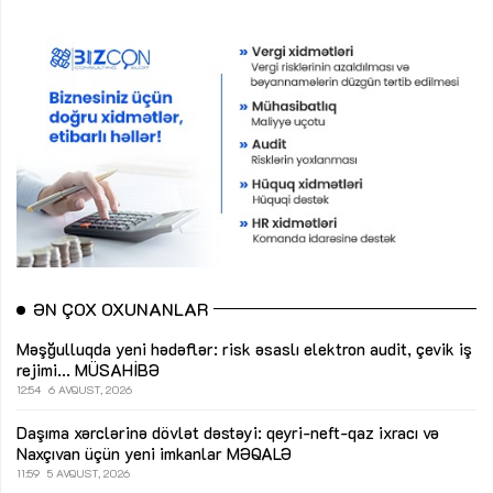
ƏN ÇOX OXUNANLAR
Məşğulluqda yeni hədəflər: risk əsaslı elektron audit, çevik iş
rejimi...
MÜSAHİBƏ
12:54
6 AVQUST, 2026
Daşıma xərclərinə dövlət dəstəyi: qeyri-neft-qaz ixracı və
Naxçıvan üçün yeni imkanlar
MƏQALƏ
11:59
5 AVQUST, 2026