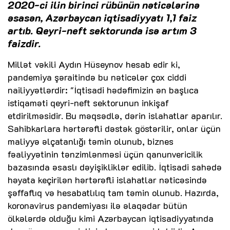
2020-ci ilin birinci rübünün nəticələrinə
əsasən, Azərbaycan iqtisadiyyatı 1,1 faiz
artıb. Qeyri-neft sektorunda isə artım 3
faizdir.
Millət vəkili Aydın Hüseynov hesab edir ki,
pandemiya şəraitində bu nəticələr çox ciddi
nailiyyətlərdir: "İqtisadi hədəfimizin ən başlıca
istiqaməti qeyri-neft sektorunun inkişaf
etdirilməsidir. Bu məqsədlə, dərin islahatlar aparılır.
Sahibkarlara hərtərəfli dəstək göstərilir, onlar üçün
maliyyə əlçatanlığı təmin olunub, biznes
fəaliyyətinin tənzimlənməsi üçün qanunvericilik
bazasında əsaslı dəyişikliklər edilib. İqtisadi sahədə
həyata keçirilən hərtərəfli islahatlar nəticəsində
şəffaflıq və hesabatlılıq tam təmin olunub. Hazırda,
koronavirus pandemiyası ilə əlaqədar bütün
ölkələrdə olduğu kimi Azərbaycan iqtisadiyyatında