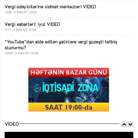
Vergi ödəyicilərinə xidmət mərkəzləri
VİDEO
14:25
4 AVQUST, 2026
Vergi xəbərləri: iyul
VİDEO
11:17
4 AVQUST, 2026
“YouTube”dan əldə edilən gəlirlərə vergi güzəşti tətbiq
olunurmu?
09:35
3 AVQUST, 2026
VIDEO