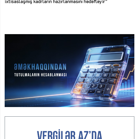
ke
ixtisaslaşmış kadrların hazırlanmasını hədəfləyir”
Ay
su