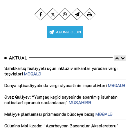
AKTUAL
Sahibkarlıq fəaliyyəti üçün inklüziv imkanlar yaradan vergi
“D
təşviqləri
MƏQALƏ
fə
lıq
Dünya iqtisadiyyatında vergi siyasətinin imperativləri
MƏQALƏ
Ni
mü
Əvəz Quliyev: “Yumşaq keçid sayəsində aparılmış islahatın
nəticələri qorunub saxlanılacaq”
MÜSAHİBƏ
Ay
ya
M
Maliyyə planlaması prizmasında büdcəyə baxış
MƏQALƏ
Az
Gülminə Məlikzadə: “Azərbaycan Bacarıqlar Akseleratoru”