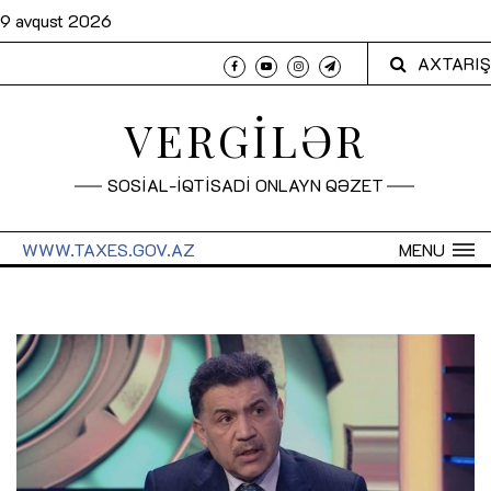
9 avqust 2026
AXTARIŞ
VERGİLƏR
SOSİAL-İQTİSADİ ONLAYN QƏZET
WWW.TAXES.GOV.AZ
MENU