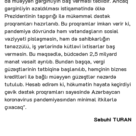
da müəyyən gərginliyin baş verməsi təbiidir. Ancaq
gərginliyin azaldılması istiqamətində ölkə
Prezidentinin tapşırığı ilə mükəmməl dəstək
proqramları hazırlanıb. Bu proqramlar imkan verir ki,
pandemiya dövründə həm vətəndaşların sosial
vəziyyəti pisləşməsin, həm də sahibkarlığın
tənəzzülü, iş yerlərində kütləvi ixtisarlar baş
verməsin. Bu məqsədlə, büdcədən 2,5 milyard
manat vəsait ayrılıb. Bundan başqa, vergi
güzəştlərinin tətbiqinə başlanılıb, həmçinin biznes
kreditləri ilə bağlı müəyyən güzəştlər nəzərdə
tutulub. Hesab edirəm ki, hökumətin həyata keçirdiyi
çevik dəstək proqramları sayəsində Azərbaycan
koronavirus pandemiyasından minimal itkilərlə
çıxacaq".
Səbuhi TURAN