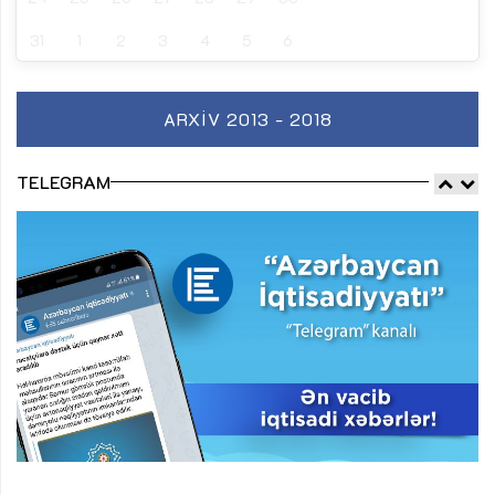
31
1
2
3
4
5
6
ARXIV 2013 - 2018
TELEGRAM