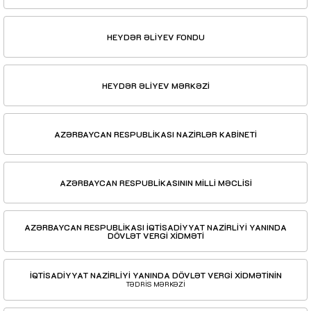
HEYDƏR ƏLİYEV FONDU
HEYDƏR ƏLİYEV MƏRKƏZİ
AZƏRBAYCAN RESPUBLİKASI NAZİRLƏR KABİNETİ
AZƏRBAYCAN RESPUBLİKASININ MİLLİ MƏCLİSİ
AZƏRBAYCAN RESPUBLİKASI İQTİSADİYYAT NAZİRLİYİ YANINDA
DÖVLƏT VERGİ XİDMƏTİ
İQTİSADİYYAT NAZİRLİYİ YANINDA DÖVLƏT VERGİ XİDMƏTİNİN
TƏDRİS MƏRKƏZİ