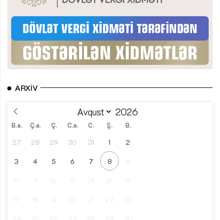
ARXIV
B.e.
Ç.a.
Ç.
C.a.
C.
Ş.
B.
27
28
29
30
31
1
2
3
4
5
6
7
8
9
10
11
12
13
14
15
16
17
18
19
20
21
22
23
24
25
26
27
28
29
30