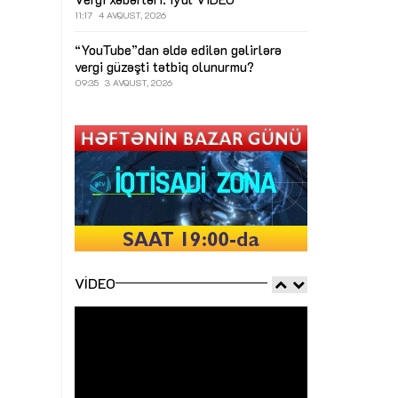
11:17
4 AVQUST, 2026
“YouTube”dan əldə edilən gəlirlərə
vergi güzəşti tətbiq olunurmu?
09:35
3 AVQUST, 2026
VIDEO