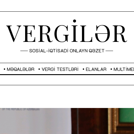
VERGİLƏR
SOSİAL-İQTİSADİ ONLAYN QƏZET
MƏQALƏLƏR
VERGI TESTLƏRI
ELANLAR
MULTIME
GBP
2,2873
RUB
2,0816
Sahibkarlıq fəaliyyəti üçün inklüziv
“Düzgün kommunikasiyanın
imkanlar yaradan vergi təşviqləri
real iş və sistemli fəaliyyə
MƏQALƏ
MÜSAHİBƏ