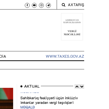
AXTARIŞ
DIA
WWW.TAXES.GOV.AZ
AKTUAL
 arxasında
Sahibkarlıq fəaliyyəti üçün inklüziv
“Düzgün kommun
t dayanır”
imkanlar yaradan vergi təşviqləri
real iş və siste
MƏQALƏ
MÜSAHİBƏ