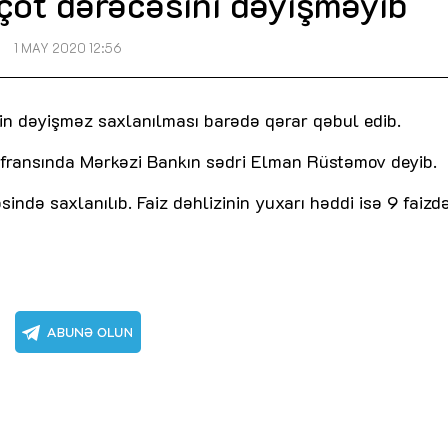
çot dərəcəsini dəyişməyib
1 MAY 2020 12:56
in dəyişməz saxlanılması barədə qərar qəbul edib.
nfransında Mərkəzi Bankın sədri Elman Rüstəmov deyib.
əsində saxlanılıb. Faiz dəhlizinin yuxarı həddi isə 9 faizd