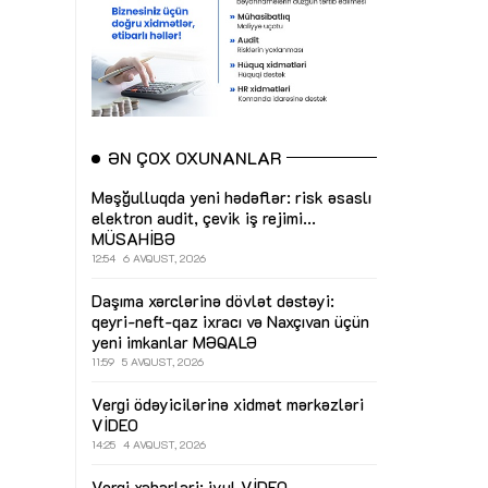
ƏN ÇOX OXUNANLAR
Məşğulluqda yeni hədəflər: risk əsaslı
elektron audit, çevik iş rejimi...
MÜSAHİBƏ
12:54
6 AVQUST, 2026
Daşıma xərclərinə dövlət dəstəyi:
qeyri-neft-qaz ixracı və Naxçıvan üçün
yeni imkanlar
MƏQALƏ
11:59
5 AVQUST, 2026
Vergi ödəyicilərinə xidmət mərkəzləri
VİDEO
14:25
4 AVQUST, 2026
Vergi xəbərləri: iyul
VİDEO