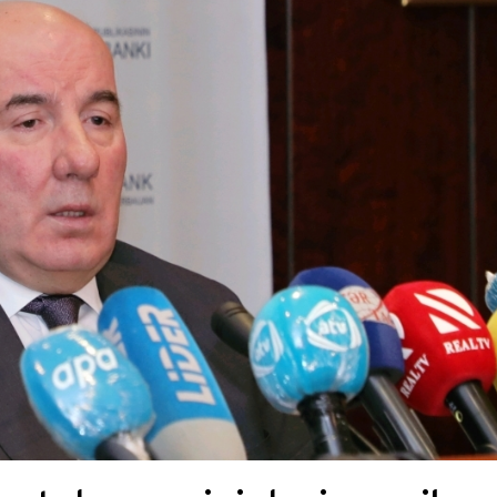
Dünya iqtisadiyyatında vergi
Nicat İmanov: "Vergi qanunv
siyasətinin imperativləri
MƏQALƏ
dəyişikliklər sahibkarlıq m
yaxşılaşdırılmasına xidmət 
MÜSAHİBƏ
Əvəz Quliyev: “Yumşaq keçid
sayəsində aparılmış islahatın nəticələri
qorunub saxlanılacaq”
MÜSAHİBƏ
Aytən Kərimova: “Məqsədi
inklüziv iş mühiti yaratmaq
öyrənən komanda formalaş
Maliyyə planlaması prizmasında
MÜSAHİBƏ
büdcəyə baxış
MƏQALƏ
Azərbaycanda dövlət-özəl 
Gülminə Məlikzadə: “Azərbaycan
çərçivəsində həyata keçirilə
Bacarıqlar Akseleratoru” ixtisaslaşmış
layihə
VİDEO
kadrların hazırlanmasını hədəfləyir”
Aydın Hüseynov: “Əsrin mü
Azərbaycanın iqtisadi suve
təmin edən əsas dayaqlard
MÜSAHİBƏ