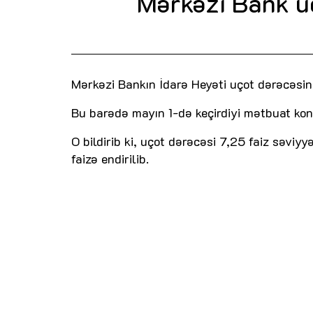
Mərkəzi Bank u
Mərkəzi Bankın İdarə Heyəti uçot dərəcəsin
Bu barədə mayın 1-də keçirdiyi mətbuat ko
O bildirib ki, uçot dərəcəsi 7,25 faiz səviyy
faizə endirilib.