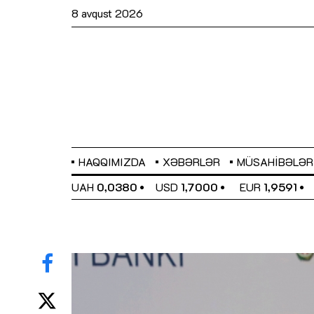
8 avqust 2026
HAQQIMIZDA
XƏBƏRLƏR
MÜSAHIBƏLƏR
EL
0,6489
UAH
0,0380
USD
1,7000
EUR
1,9591