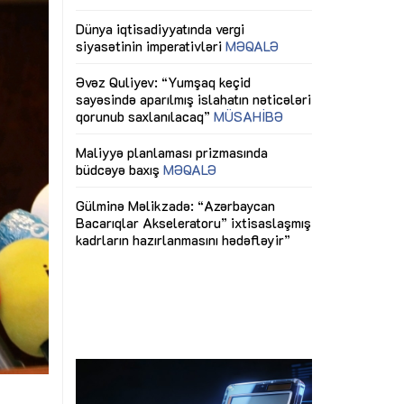
ericiliyinə
Dünya iqtisadiyyatında vergi
Nicat İmanov: "
ühitinin
siyasətinin imperativləri
MƏQALƏ
dəyişikliklər s
edir"
yaxşılaşdırılma
MÜSAHİBƏ
Əvəz Quliyev: “Yumşaq keçid
sayəsində aparılmış islahatın nəticələri
miz daha
qorunub saxlanılacaq”
MÜSAHİBƏ
Aytən Kərimov
, çevik və
inklüziv iş müh
dırmaqdır”
öyrənən komand
Maliyyə planlaması prizmasında
MÜSAHİBƏ
büdcəyə baxış
MƏQALƏ
tərəfdaşlığı
Azərbaycanda d
Gülminə Məlikzadə: “Azərbaycan
n ilk pilot
çərçivəsində hə
Bacarıqlar Akseleratoru” ixtisaslaşmış
layihə
VİDEO
kadrların hazırlanmasını hədəfləyir”
qaviləsi”
Aydın Hüseynov
renliyini
Azərbaycanın iq
andır”
təmin edən əsa
MÜSAHİBƏ