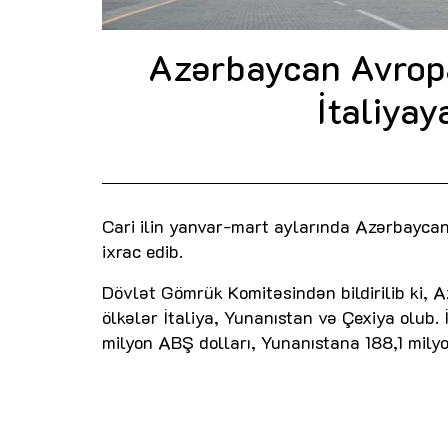
Azərbaycan Avropa 
İtaliya
Cari ilin yanvar-mart aylarında Azərbaycan 
ixrac edib.
Dövlət Gömrük Komitəsindən bildirilib ki, 
ölkələr İtaliya, Yunanıstan və Çexiya olub.
milyon ABŞ dolları, Yunanıstana 188,1 milyo