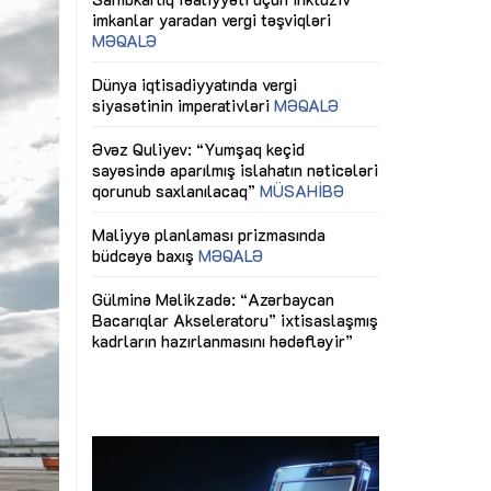
ericiliyinə
Dünya iqtisadiyyatında vergi
Nicat İmanov: "
ühitinin
siyasətinin imperativləri
MƏQALƏ
dəyişikliklər s
edir"
yaxşılaşdırılma
MÜSAHİBƏ
Əvəz Quliyev: “Yumşaq keçid
sayəsində aparılmış islahatın nəticələri
miz daha
qorunub saxlanılacaq”
MÜSAHİBƏ
Aytən Kərimov
, çevik və
inklüziv iş müh
dırmaqdır”
öyrənən komand
Maliyyə planlaması prizmasında
MÜSAHİBƏ
büdcəyə baxış
MƏQALƏ
tərəfdaşlığı
Azərbaycanda d
Gülminə Məlikzadə: “Azərbaycan
n ilk pilot
çərçivəsində hə
Bacarıqlar Akseleratoru” ixtisaslaşmış
layihə
VİDEO
kadrların hazırlanmasını hədəfləyir”
qaviləsi”
Aydın Hüseynov
renliyini
Azərbaycanın iq
andır”
təmin edən əsa
MÜSAHİBƏ