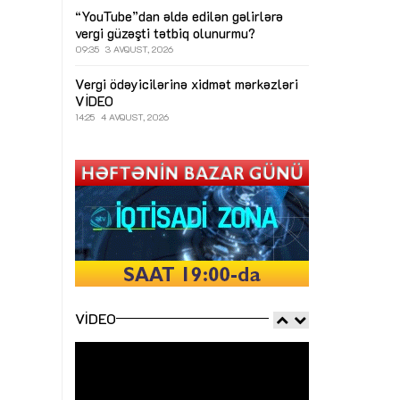
“YouTube”dan əldə edilən gəlirlərə
vergi güzəşti tətbiq olunurmu?
09:35
3 AVQUST, 2026
Vergi ödəyicilərinə xidmət mərkəzləri
VİDEO
14:25
4 AVQUST, 2026
VIDEO