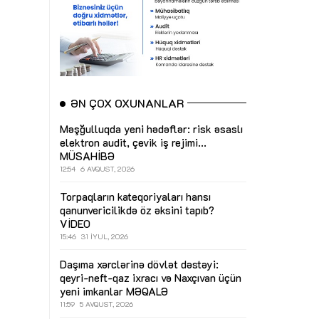
ƏN ÇOX OXUNANLAR
Məşğulluqda yeni hədəflər: risk əsaslı
elektron audit, çevik iş rejimi...
MÜSAHİBƏ
12:54
6 AVQUST, 2026
Torpaqların kateqoriyaları hansı
qanunvericilikdə öz əksini tapıb?
VİDEO
15:46
31 İYUL, 2026
Daşıma xərclərinə dövlət dəstəyi:
qeyri-neft-qaz ixracı və Naxçıvan üçün
yeni imkanlar
MƏQALƏ
11:59
5 AVQUST, 2026