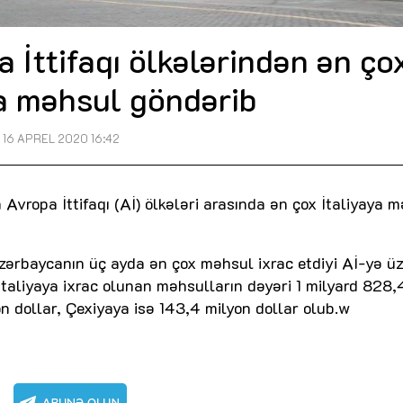
İttifaqı ölkələrindən ən ço
ya məhsul göndərib
16 APREL 2020 16:42
Avropa İttifaqı (Aİ) ölkələri arasında ən çox İtaliyaya 
Azərbaycanın üç ayda ən çox məhsul ixrac etdiyi Aİ-yə ü
 İtaliyaya ixrac olunan məhsulların dəyəri 1 milyard 828,
n dollar, Çexiyaya isə 143,4 milyon dollar olub.w