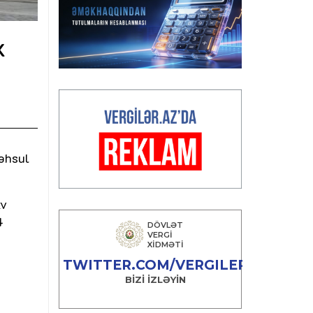
x
məhsul
zv
4