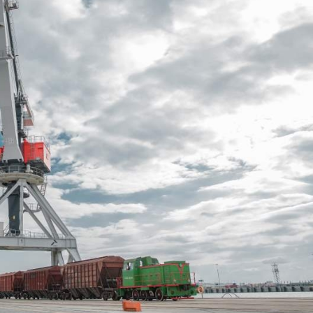
Dünya iqtisadiyyatında vergi
Nicat İmanov: "Vergi qanunv
siyasətinin imperativləri
MƏQALƏ
dəyişikliklər sahibkarlıq m
yaxşılaşdırılmasına xidmət 
MÜSAHİBƏ
Əvəz Quliyev: “Yumşaq keçid
sayəsində aparılmış islahatın nəticələri
qorunub saxlanılacaq”
MÜSAHİBƏ
Aytən Kərimova: “Məqsədi
inklüziv iş mühiti yaratmaq
öyrənən komanda formalaş
Maliyyə planlaması prizmasında
MÜSAHİBƏ
büdcəyə baxış
MƏQALƏ
Azərbaycanda dövlət-özəl 
Gülminə Məlikzadə: “Azərbaycan
çərçivəsində həyata keçirilə
Bacarıqlar Akseleratoru” ixtisaslaşmış
layihə
VİDEO
kadrların hazırlanmasını hədəfləyir”
Aydın Hüseynov: “Əsrin mü
Azərbaycanın iqtisadi suve
təmin edən əsas dayaqlard
MÜSAHİBƏ