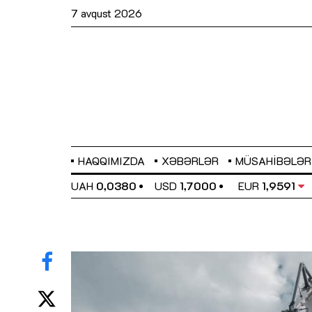
7 avqust 2026
HAQQIMIZDA
XƏBƏRLƏR
MÜSAHIBƏLƏR
EL
0,6489
UAH
0,0380
USD
1,7000
EUR
1,9591