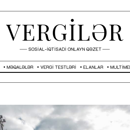
VERGİLƏR
SOSİAL-İQTİSADİ ONLAYN QƏZET
MƏQALƏLƏR
VERGI TESTLƏRI
ELANLAR
MULTIME
GBP
2,2873
RUB
2,0816
Sahibkarlıq fəaliyyəti üçün inklüziv
“Düzgün kommunikasiyanın
imkanlar yaradan vergi təşviqləri
real iş və sistemli fəaliyyə
MƏQALƏ
MÜSAHİBƏ