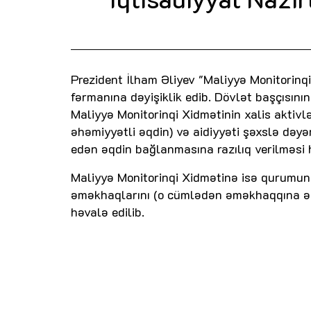
Prezident İlham Əliyev "Maliyyə Monitorinqi
fərmanına dəyişiklik edib. Dövlət başçısını
Maliyyə Monitorinqi Xidmətinin xalis aktiv
əhəmiyyətli əqdin) və aidiyyəti şəxslə dəyə
edən əqdin bağlanmasına razılıq verilməsi 
Maliyyə Monitorinqi Xidmətinə isə qurumun i
əməkhaqlarını (o cümlədən əməkhaqqına əla
həvalə edilib.