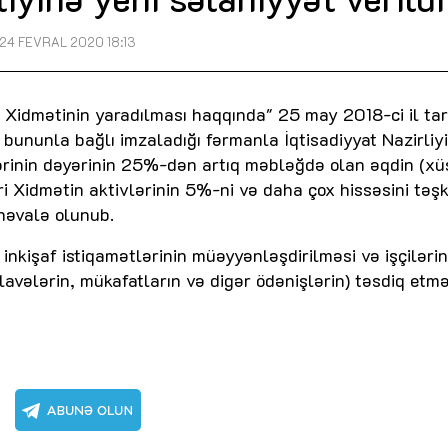
24 FEVRAL 2020 18:13
 Xidmətinin yaradılması haqqında" 25 may 2018-ci il tari
n bununla bağlı imzaladığı fərmanla İqtisadiyyat Nazirliy
lərinin dəyərinin 25%-dən artıq məbləğdə olan əqdin (xü
ri Xidmətin aktivlərinin 5%-ni və daha çox hissəsini təşk
həvalə olunub.
nkişaf istiqamətlərinin müəyyənləşdirilməsi və işçilərin
vələrin, mükafatların və digər ödənişlərin) təsdiq etm