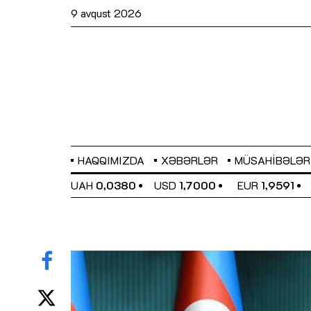
9 avqust 2026
HAQQIMIZDA
XƏBƏRLƏR
MÜSAHIBƏLƏR
EL
0,6489
UAH
0,0380
USD
1,7000
EUR
1,9591