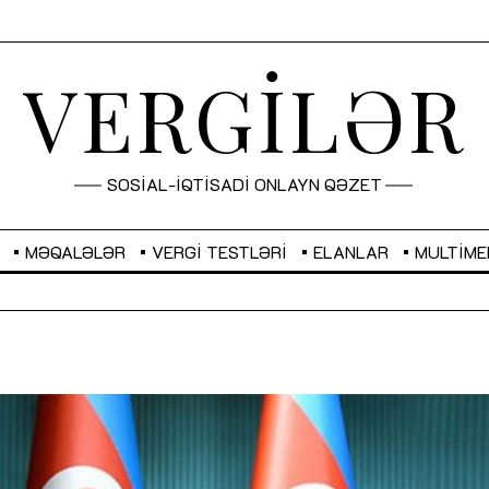
VERGİLƏR
SOSİAL-İQTİSADİ ONLAYN QƏZET
MƏQALƏLƏR
VERGI TESTLƏRI
ELANLAR
MULTIME
GBP
2,2873
RUB
2,0816
Sahibkarlıq fəaliyyəti üçün inklüziv
“Düzgün kommunikasiyanın
imkanlar yaradan vergi təşviqləri
real iş və sistemli fəaliyyə
MƏQALƏ
MÜSAHİBƏ