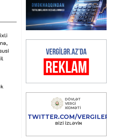
xli
inə,
susi
il
ək