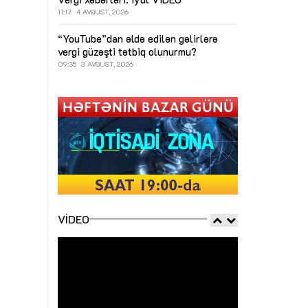
11:17
4 AVQUST, 2026
“YouTube”dan əldə edilən gəlirlərə
vergi güzəşti tətbiq olunurmu?
09:35
3 AVQUST, 2026
VIDEO