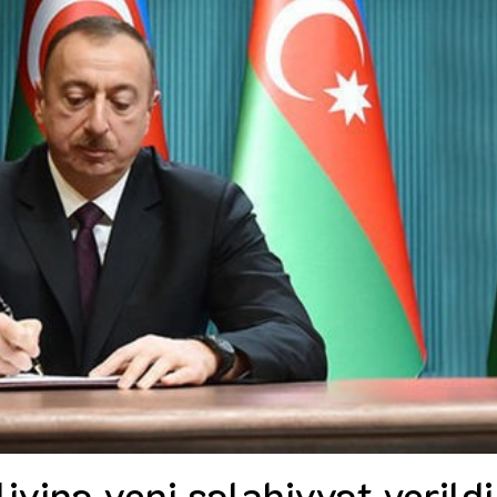
Dünya iqtisadiyyatında vergi
Nicat İmanov: "Vergi qanunv
siyasətinin imperativləri
MƏQALƏ
dəyişikliklər sahibkarlıq m
yaxşılaşdırılmasına xidmət 
MÜSAHİBƏ
Əvəz Quliyev: “Yumşaq keçid
sayəsində aparılmış islahatın nəticələri
qorunub saxlanılacaq”
MÜSAHİBƏ
Aytən Kərimova: “Məqsədi
inklüziv iş mühiti yaratmaq
öyrənən komanda formalaş
Maliyyə planlaması prizmasında
MÜSAHİBƏ
büdcəyə baxış
MƏQALƏ
Azərbaycanda dövlət-özəl 
Gülminə Məlikzadə: “Azərbaycan
çərçivəsində həyata keçirilə
Bacarıqlar Akseleratoru” ixtisaslaşmış
layihə
VİDEO
kadrların hazırlanmasını hədəfləyir”
Aydın Hüseynov: “Əsrin mü
Azərbaycanın iqtisadi suve
təmin edən əsas dayaqlard
MÜSAHİBƏ
liyinə yeni səlahiyyət verildi