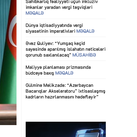
ericiliyinə
Dünya iqtisadiyyatında vergi
Nicat İmanov: "
ühitinin
siyasətinin imperativləri
MƏQALƏ
dəyişikliklər s
edir"
yaxşılaşdırılma
MÜSAHİBƏ
Əvəz Quliyev: “Yumşaq keçid
sayəsində aparılmış islahatın nəticələri
miz daha
qorunub saxlanılacaq”
MÜSAHİBƏ
Aytən Kərimov
, çevik və
inklüziv iş müh
dırmaqdır”
öyrənən komand
Maliyyə planlaması prizmasında
MÜSAHİBƏ
büdcəyə baxış
MƏQALƏ
tərəfdaşlığı
Azərbaycanda d
Gülminə Məlikzadə: “Azərbaycan
n ilk pilot
çərçivəsində hə
Bacarıqlar Akseleratoru” ixtisaslaşmış
layihə
VİDEO
kadrların hazırlanmasını hədəfləyir”
qaviləsi”
Aydın Hüseynov
renliyini
Azərbaycanın iq
andır”
təmin edən əsa
MÜSAHİBƏ