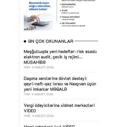
ƏN ÇOX OXUNANLAR
Məşğulluqda yeni hədəflər: risk əsaslı
elektron audit, çevik iş rejimi...
MÜSAHİBƏ
12:54
6 AVQUST, 2026
Daşıma xərclərinə dövlət dəstəyi:
qeyri-neft-qaz ixracı və Naxçıvan üçün
yeni imkanlar
MƏQALƏ
11:59
5 AVQUST, 2026
Vergi ödəyicilərinə xidmət mərkəzləri
VİDEO
14:25
4 AVQUST, 2026
Vergi xəbərləri: iyul
VİDEO