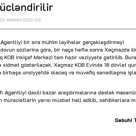
ücləndirilir
25 YANVAR 2020 11:12
 Agentliyi bir sıra mühim layihələr gerçəkləşdirməyi
dovun sözlərinə görə, bir neçə həftə sonra Xaçmazda ilk
ıq KOB İnkişaf Mərkəzi tam hazır vəziyyətə gətirilib. Bur
nda xidmət göstəriləcək. Xaçmaz KOB Evində 18 dövlət q
a birbaşa ünsiyyətdə olacaq və müvafiq sənədləşmə işl
fı Agentliyi daxili bazar araşdırmalarına dəstək mexaniz
lən müraciətlərin yarısı müsbət həll edilib, sahibkarlara m
Səbuhi