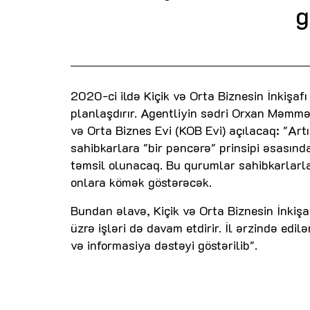
g
2020-ci ildə Kiçik və Orta Biznesin İnkişafı
planlaşdırır. Agentliyin sədri Orxan Məmmə
və Orta Biznes Evi (KOB Evi) açılacaq: "Art
sahibkarlara "bir pəncərə" prinsipi əsası
təmsil olunacaq. Bu qurumlar sahibkarlarl
onlara kömək göstərəcək.
Bundan əlavə, Kiçik və Orta Biznesin İnkişa
üzrə işləri də davam etdirir. İl ərzində edi
və informasiya dəstəyi göstərilib".