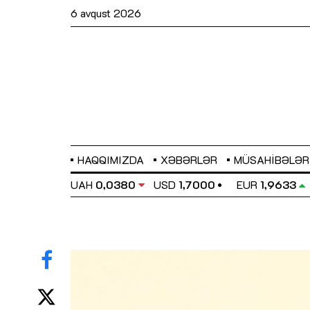
6 avqust 2026
HAQQIMIZDA
XƏBƏRLƏR
MÜSAHIBƏLƏR
EL
0,6486
UAH
0,0380
USD
1,7000
EUR
1,9633