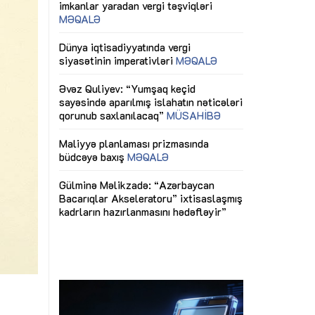
ericiliyinə
Dünya iqtisadiyyatında vergi
Nicat İmanov: "
ühitinin
siyasətinin imperativləri
MƏQALƏ
dəyişikliklər s
edir"
yaxşılaşdırılma
MÜSAHİBƏ
Əvəz Quliyev: “Yumşaq keçid
sayəsində aparılmış islahatın nəticələri
miz daha
qorunub saxlanılacaq”
MÜSAHİBƏ
Aytən Kərimov
, çevik və
inklüziv iş müh
dırmaqdır”
öyrənən komand
Maliyyə planlaması prizmasında
MÜSAHİBƏ
büdcəyə baxış
MƏQALƏ
tərəfdaşlığı
Azərbaycanda d
Gülminə Məlikzadə: “Azərbaycan
n ilk pilot
çərçivəsində hə
Bacarıqlar Akseleratoru” ixtisaslaşmış
layihə
VİDEO
kadrların hazırlanmasını hədəfləyir”
qaviləsi”
Aydın Hüseynov
renliyini
Azərbaycanın iq
andır”
təmin edən əsa
MÜSAHİBƏ