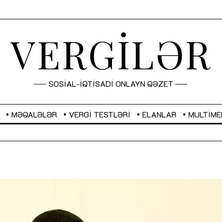
VERGİLƏR
SOSİAL-İQTİSADİ ONLAYN QƏZET
MƏQALƏLƏR
VERGI TESTLƏRI
ELANLAR
MULTIME
GBP
2,2882
RUB
2,1023
Sahibkarlıq fəaliyyəti üçün inklüziv
“Düzgün kommunikasiyanın
imkanlar yaradan vergi təşviqləri
real iş və sistemli fəaliyyə
MƏQALƏ
MÜSAHİBƏ