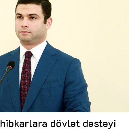
Dünya iqtisadiyyatında vergi
Nicat İmanov: "Vergi qanunv
siyasətinin imperativləri
MƏQALƏ
dəyişikliklər sahibkarlıq m
yaxşılaşdırılmasına xidmət 
MÜSAHİBƏ
Əvəz Quliyev: “Yumşaq keçid
sayəsində aparılmış islahatın nəticələri
qorunub saxlanılacaq”
MÜSAHİBƏ
Aytən Kərimova: “Məqsədi
inklüziv iş mühiti yaratmaq
öyrənən komanda formalaş
Maliyyə planlaması prizmasında
MÜSAHİBƏ
büdcəyə baxış
MƏQALƏ
Azərbaycanda dövlət-özəl 
Gülminə Məlikzadə: “Azərbaycan
çərçivəsində həyata keçirilə
Bacarıqlar Akseleratoru” ixtisaslaşmış
layihə
VİDEO
kadrların hazırlanmasını hədəfləyir”
Aydın Hüseynov: “Əsrin mü
Azərbaycanın iqtisadi suve
təmin edən əsas dayaqlard
MÜSAHİBƏ
ahibkarlara dövlət dəstəyi