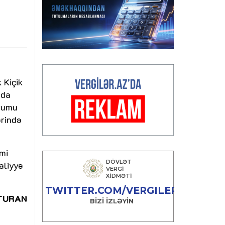
 Kiçik
ada
urumu
ərində
mi
aliyyə
 TURAN