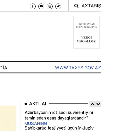
AXTARIŞ
DIA
WWW.TAXES.GOV.AZ
AKTUAL
 arxasında
Sahibkarlıq fəaliyyəti üçün inklüziv
“Düzgün kommun
t dayanır”
imkanlar yaradan vergi təşviqləri
real iş və siste
MƏQALƏ
MÜSAHİBƏ