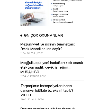
ƏN ÇOX OXUNANLAR
Məzuniyyət və işçinin təminatları:
Əmək Məcəlləsi nə deyir?
11:54
31 İYUL, 2026
Məşğulluqda yeni hədəflər: risk əsaslı
elektron audit, çevik iş rejimi...
MÜSAHİBƏ
12:54
6 AVQUST, 2026
Torpaqların kateqoriyaları hansı
qanunvericilikdə öz əksini tapıb?
VİDEO
15:46
31 İYUL, 2026
Daşıma xərclərinə dövlət dəstəyi: