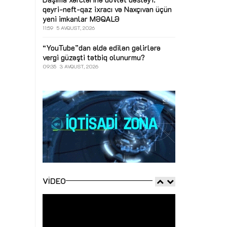
qeyri-neft-qaz ixracı və Naxçıvan üçün
yeni imkanlar
MƏQALƏ
11:59
5 AVQUST, 2026
“YouTube”dan əldə edilən gəlirlərə
vergi güzəşti tətbiq olunurmu?
09:35
3 AVQUST, 2026
VIDEO