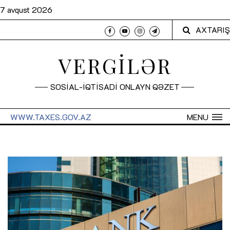
7 avqust 2026
AXTARIŞ
VERGİLƏR
SOSİAL-İQTİSADİ ONLAYN QƏZET
WWW.TAXES.GOV.AZ
MENU