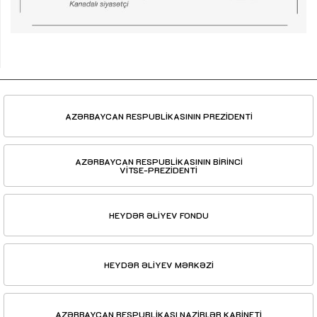
AZƏRBAYCAN RESPUBLİKASININ PREZİDENTİ
AZƏRBAYCAN RESPUBLİKASININ BİRİNCİ
VİTSE-PREZİDENTİ
HEYDƏR ƏLİYEV FONDU
HEYDƏR ƏLİYEV MƏRKƏZİ
AZƏRBAYCAN RESPUBLİKASI NAZİRLƏR KABİNETİ