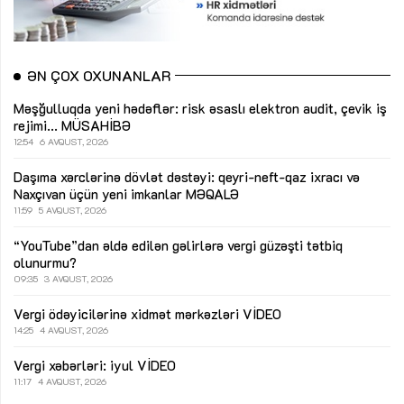
ƏN ÇOX OXUNANLAR
Məşğulluqda yeni hədəflər: risk əsaslı elektron audit, çevik iş
rejimi...
MÜSAHİBƏ
12:54
6 AVQUST, 2026
Daşıma xərclərinə dövlət dəstəyi: qeyri-neft-qaz ixracı və
Naxçıvan üçün yeni imkanlar
MƏQALƏ
11:59
5 AVQUST, 2026
“YouTube”dan əldə edilən gəlirlərə vergi güzəşti tətbiq
olunurmu?
09:35
3 AVQUST, 2026
Vergi ödəyicilərinə xidmət mərkəzləri
VİDEO
14:25
4 AVQUST, 2026
Vergi xəbərləri: iyul
VİDEO
11:17
4 AVQUST, 2026