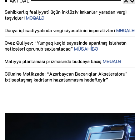
AKTUAL
Sahibkarlıq fəaliyyəti üçün inklüziv imkanlar yaradan vergi
“D
təşviqləri
MƏQALƏ
fə
lıq
Dünya iqtisadiyyatında vergi siyasətinin imperativləri
MƏQALƏ
Ni
mü
Əvəz Quliyev: “Yumşaq keçid sayəsində aparılmış islahatın
nəticələri qorunub saxlanılacaq”
MÜSAHİBƏ
Ay
ya
M
Maliyyə planlaması prizmasında büdcəyə baxış
MƏQALƏ
Az
Gülminə Məlikzadə: “Azərbaycan Bacarıqlar Akseleratoru”
ke
ixtisaslaşmış kadrların hazırlanmasını hədəfləyir”
Ay
su