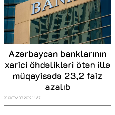
Azərbaycan banklarının
xarici öhdəlikləri ötən illə
müqayisədə 23,2 faiz
azalıb
31 OKTYABR 2019 14:57