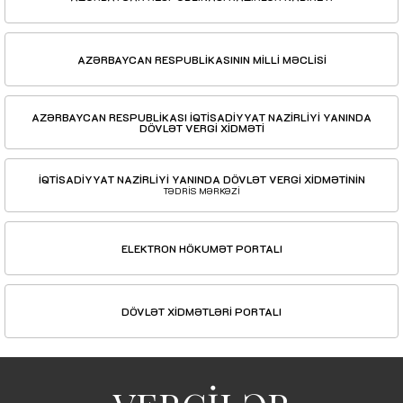
AZƏRBAYCAN RESPUBLİKASININ MİLLİ MƏCLİSİ
AZƏRBAYCAN RESPUBLİKASI İQTİSADİYYAT NAZİRLİYİ YANINDA
DÖVLƏT VERGİ XİDMƏTİ
İQTİSADİYYAT NAZİRLİYİ YANINDA DÖVLƏT VERGİ XİDMƏTİNİN
TƏDRİS MƏRKƏZİ
ELEKTRON HÖKUMƏT PORTALI
DÖVLƏT XİDMƏTLƏRİ PORTALI