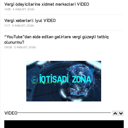
Vergi ödəyicilərinə xidmət mərkəzləri
VİDEO
14:25
4 AVQUST, 2026
Vergi xəbərləri: iyul
VİDEO
11:17
4 AVQUST, 2026
“YouTube”dan əldə edilən gəlirlərə vergi güzəşti tətbiq
olunurmu?
09:35
3 AVQUST, 2026
VIDEO