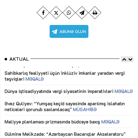
AKTUAL
Sahibkarlıq fəaliyyəti üçün inklüziv imkanlar yaradan vergi
“D
təşviqləri
MƏQALƏ
fə
lıq
Dünya iqtisadiyyatında vergi siyasətinin imperativləri
MƏQALƏ
Ni
mü
Əvəz Quliyev: “Yumşaq keçid sayəsində aparılmış islahatın
nəticələri qorunub saxlanılacaq”
MÜSAHİBƏ
Ay
ya
M
Maliyyə planlaması prizmasında büdcəyə baxış
MƏQALƏ
Az
Gülminə Məlikzadə: “Azərbaycan Bacarıqlar Akseleratoru”
ke
ixtisaslaşmış kadrların hazırlanmasını hədəfləyir”