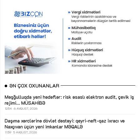
ƏN ÇOX OXUNANLAR
Məşğulluqda yeni hədəflər: risk əsaslı elektron audit, çevik iş
rejimi...
MÜSAHİBƏ
12:54
6 AVQUST, 2026
Daşıma xərclərinə dövlət dəstəyi: qeyri-neft-qaz ixracı və
Naxçıvan üçün yeni imkanlar
MƏQALƏ
11:59
5 AVQUST, 2026