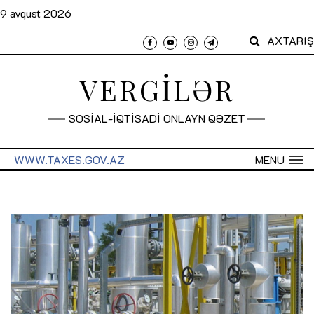
9 avqust 2026
AXTARIŞ
VERGİLƏR
SOSİAL-İQTİSADİ ONLAYN QƏZET
WWW.TAXES.GOV.AZ
MENU