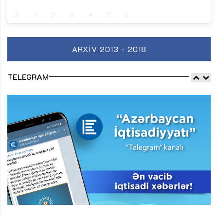
31
1
2
3
4
5
6
ARXIV 2013 - 2018
TELEGRAM