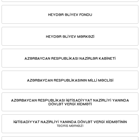
HEYDƏR ƏLİYEV FONDU
HEYDƏR ƏLİYEV MƏRKƏZİ
AZƏRBAYCAN RESPUBLİKASI NAZİRLƏR KABİNETİ
AZƏRBAYCAN RESPUBLİKASININ MİLLİ MƏCLİSİ
AZƏRBAYCAN RESPUBLİKASI İQTİSADİYYAT NAZİRLİYİ YANINDA
DÖVLƏT VERGİ XİDMƏTİ
İQTİSADİYYAT NAZİRLİYİ YANINDA DÖVLƏT VERGİ XİDMƏTİNİN
TƏDRİS MƏRKƏZİ