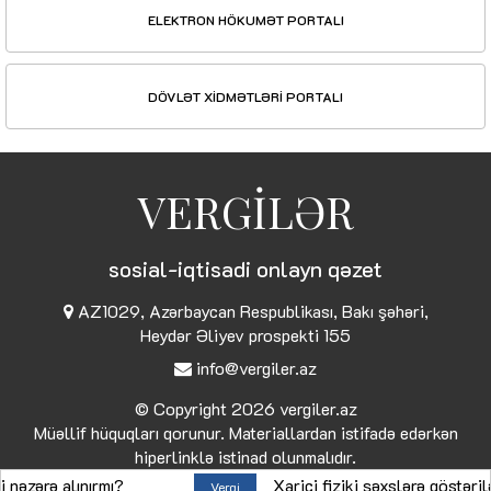
ELEKTRON HÖKUMƏT PORTALI
DÖVLƏT XİDMƏTLƏRİ PORTALI
VERGİLƏR
sosial-iqtisadi onlayn qəzet
AZ1029, Azərbaycan Respublikası, Bakı şəhəri,
Heydər Əliyev prospekti 155
info@vergiler.az
© Copyright 2026
vergiler.az
Müəllif hüquqları qorunur. Materiallardan istifadə edərkən
hiperlinklə istinad olunmalıdır.
ə alınırmı?
Xarici fiziki şəxslərə göstərilən xid
Vergi