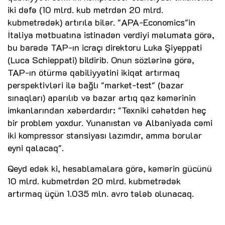
iki dəfə (10 mlrd. kub metrdən 20 mlrd.
kubmetrədək) artırıla bilər. "APA-Economics"in
İtaliya mətbuatına istinadən verdiyi məlumata görə,
bu barədə TAP-ın icraçı direktoru Luka Şiyeppati
(Luca Schieppati) bildirib. Onun sözlərinə görə,
TAP-ın ötürmə qabiliyyətini ikiqat artırmaq
perspektivləri ilə bağlı "market-test" (bazar
sınaqları) aparılıb və bazar artıq qaz kəmərinin
imkanlarından xəbərdardır: "Texniki cəhətdən heç
bir problem yoxdur. Yunanıstan və Albaniyada cəmi
iki kompressor stansiyası lazımdır, amma borular
eyni qalacaq".
Qeyd edək ki, hesablamalara görə, kəmərin gücünü
10 mlrd. kubmetrdən 20 mlrd. kubmetrədək
artırmaq üçün 1.035 mln. avro tələb olunacaq.