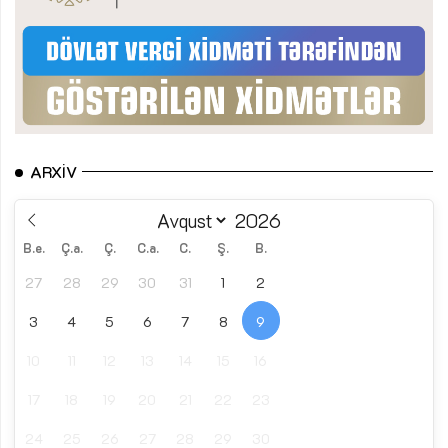
ARXIV
B.e.
Ç.a.
Ç.
C.a.
C.
Ş.
B.
27
28
29
30
31
1
2
3
4
5
6
7
8
9
10
11
12
13
14
15
16
17
18
19
20
21
22
23
24
25
26
27
28
29
30