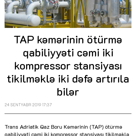
TAP kəmərinin ötürmə
qabiliyyəti cəmi iki
kompressor stansiyası
tikilməklə iki dəfə artırıla
bilər
24 SENTYABR 2019 17:37
Trans Adriatik Qaz Boru Kəmərinin (TAP) ötürmə
qabiliyyəti cəmi iki kompressor stansiyası tikilməklə