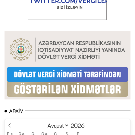
ARXIV
B.e.
Ç.a.
Ç.
C.a.
C.
Ş.
B.