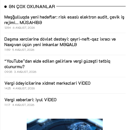
ƏN ÇOX OXUNANLAR
Məşğulluqda yeni hədəflər: risk əsaslı elektron audit, çevik iş
rejimi...
MÜSAHİBƏ
12:54
6 AVQUST, 2026
Daşıma xərclərinə dövlət dəstəyi: qeyri-neft-qaz ixracı və
Naxçıvan üçün yeni imkanlar
MƏQALƏ
11:59
5 AVQUST, 2026
“YouTube”dan əldə edilən gəlirlərə vergi güzəşti tətbiq
olunurmu?
09:35
3 AVQUST, 2026
Vergi ödəyicilərinə xidmət mərkəzləri
VİDEO
14:25
4 AVQUST, 2026
Vergi xəbərləri: iyul
VİDEO
11:17
4 AVQUST, 2026