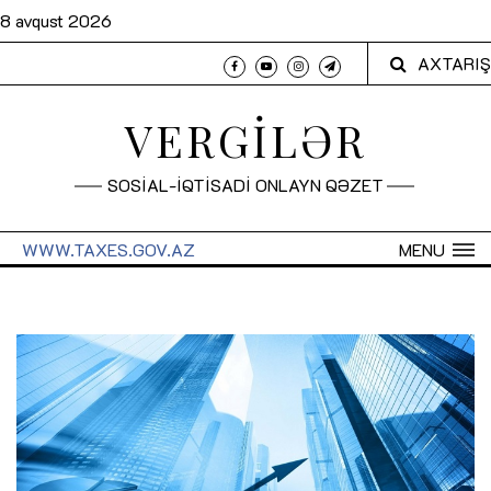
8 avqust 2026
AXTARIŞ
VERGİLƏR
SOSİAL-İQTİSADİ ONLAYN QƏZET
WWW.TAXES.GOV.AZ
MENU