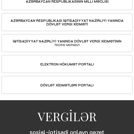
AZƏRBAYCAN RESPUBLİKASININ MİLLİ MƏCLİSİ
AZƏRBAYCAN RESPUBLİKASI İQTİSADİYYAT NAZİRLİYİ YANINDA
DÖVLƏT VERGİ XİDMƏTİ
İQTİSADİYYAT NAZİRLİYİ YANINDA DÖVLƏT VERGİ XİDMƏTİNİN
TƏDRİS MƏRKƏZİ
ELEKTRON HÖKUMƏT PORTALI
DÖVLƏT XİDMƏTLƏRİ PORTALI
VERGİLƏR
sosial-iqtisadi onlayn qəzet