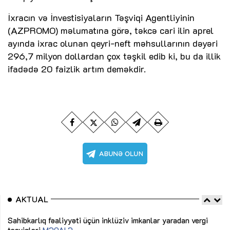
İxracın və İnvestisiyaların Təşviqi Agentliyinin
(AZPROMO) məlumatına görə, təkcə cari ilin aprel
ayında ixrac olunan qeyri-neft məhsullarının dəyəri
296,7 milyon dollardan çox təşkil edib ki, bu da illik
ifadədə 20 faizlik artım deməkdir.
AKTUAL
Sahibkarlıq fəaliyyəti üçün inklüziv imkanlar yaradan vergi
“D
təşviqləri
MƏQALƏ
fə