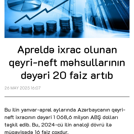
Apreldə ixrac olunan
qeyri-neft məhsullarının
dəyəri 20 faiz artıb
26 MAY 2025 16:07
Bu ilin yanvar-aprel aylarında Azərbaycanın qeyri-
neft ixracının dəyəri 1 068,6 milyon ABŞ dolları
təşkil edib. Bu, 2024-cü ilin analoji dövrü ilə
müqayisədə 16 faiz çoxdur.