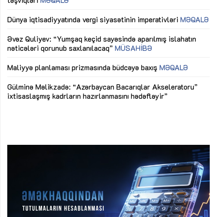
lıq
Dünya iqtisadiyyatında vergi siyasətinin imperativləri
MƏQALƏ
Ni
mü
Əvəz Quliyev: “Yumşaq keçid sayəsində aparılmış islahatın
nəticələri qorunub saxlanılacaq”
MÜSAHİBƏ
Ay
ya
M
Maliyyə planlaması prizmasında büdcəyə baxış
MƏQALƏ
Az
Gülminə Məlikzadə: “Azərbaycan Bacarıqlar Akseleratoru”
ke
ixtisaslaşmış kadrların hazırlanmasını hədəfləyir”
Ay
su