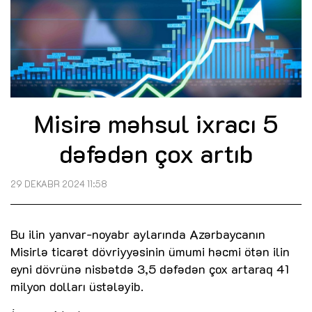
Misirə məhsul ixracı 5
dəfədən çox artıb
29 DEKABR 2024 11:58
Bu ilin yanvar-noyabr aylarında Azərbaycanın
Misirlə ticarət dövriyyəsinin ümumi həcmi ötən ilin
eyni dövrünə nisbətdə 3,5 dəfədən çox artaraq 41
milyon dolları üstələyib.