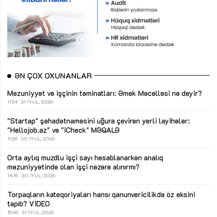
ƏN ÇOX OXUNANLAR
Məzuniyyət və işçinin təminatları: Əmək Məcəlləsi nə deyir?
11:54
31 İYUL, 2026
"Startap" şəhadətnaməsini uğura çevirən yerli layihələr:
"Hellojob.az" və "iCheck"
MƏQALƏ
11:29
30 İYUL, 2026
Orta aylıq muzdlu işçi sayı hesablanarkən analıq
məzuniyyətində olan işçi nəzərə alınırmı?
14:18
30 İYUL, 2026
Torpaqların kateqoriyaları hansı qanunvericilikdə öz əksini
tapıb?
VİDEO
15:46
31 İYUL, 2026