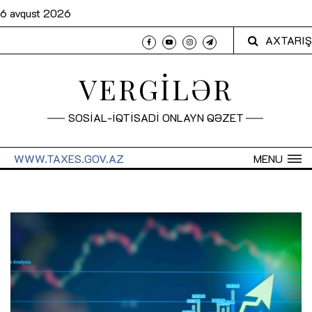
6 avqust 2026
AXTARIŞ
VERGİLƏR
SOSİAL-İQTİSADİ ONLAYN QƏZET
WWW.TAXES.GOV.AZ
MENU