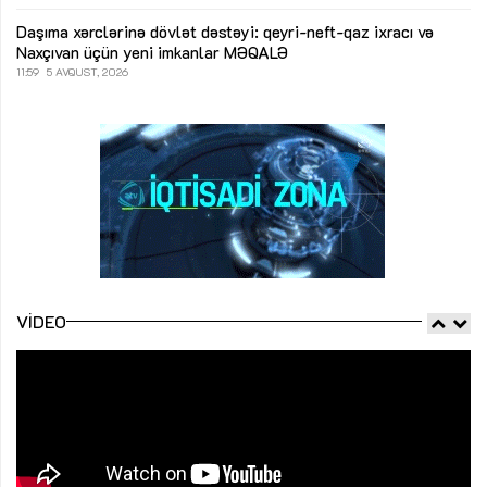
Daşıma xərclərinə dövlət dəstəyi: qeyri-neft-qaz ixracı və
Naxçıvan üçün yeni imkanlar
MƏQALƏ
11:59
5 AVQUST, 2026
VIDEO