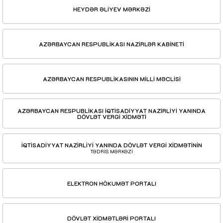
HEYDƏR ƏLİYEV MƏRKƏZİ
AZƏRBAYCAN RESPUBLİKASI NAZİRLƏR KABİNETİ
AZƏRBAYCAN RESPUBLİKASININ MİLLİ MƏCLİSİ
AZƏRBAYCAN RESPUBLİKASI İQTİSADİYYAT NAZİRLİYİ YANINDA
DÖVLƏT VERGİ XİDMƏTİ
İQTİSADİYYAT NAZİRLİYİ YANINDA DÖVLƏT VERGİ XİDMƏTİNİN
TƏDRİS MƏRKƏZİ
ELEKTRON HÖKUMƏT PORTALI
DÖVLƏT XİDMƏTLƏRİ PORTALI