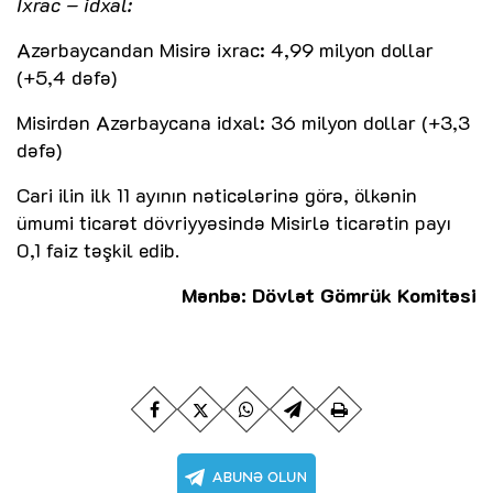
İxrac – idxal:
Azərbaycandan Misirə ixrac: 4,99 milyon dollar
(+5,4 dəfə)
Misirdən Azərbaycana idxal: 36 milyon dollar (+3,3
dəfə)
Cari ilin ilk 11 ayının nəticələrinə görə, ölkənin
ümumi ticarət dövriyyəsində Misirlə ticarətin payı
0,1 faiz təşkil edib.
Mənbə: Dövlət Gömrük Komitəsi