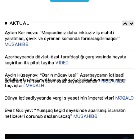
AKTUAL
Sahibkarlıq fəaliyyəti üçün inklüziv imkanlar yaradan vergi
“D
təşviqləri
MƏQALƏ
fə
lıq
Dünya iqtisadiyyatında vergi siyasətinin imperativləri
MƏQALƏ
Ni
mü
Əvəz Quliyev: “Yumşaq keçid sayəsində aparılmış islahatın
nəticələri qorunub saxlanılacaq”
MÜSAHİBƏ
Ay
ya
M
Maliyyə planlaması prizmasında büdcəyə baxış
MƏQALƏ
Az
Gülminə Məlikzadə: “Azərbaycan Bacarıqlar Akseleratoru”
ke
ixtisaslaşmış kadrların hazırlanmasını hədəfləyir”
Ay
su