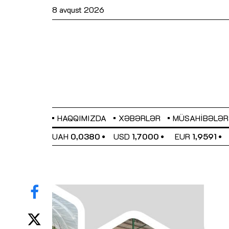
8 avqust 2026
HAQQIMIZDA
XƏBƏRLƏR
MÜSAHIBƏLƏR
EL
0,6489
UAH
0,0380
USD
1,7000
EUR
1,9591