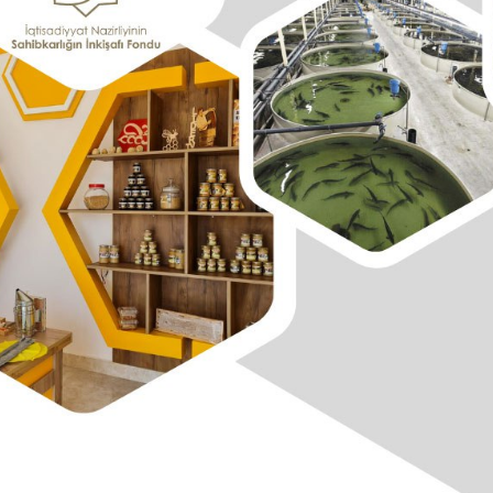
Dünya iqtisadiyyatında vergi
Nicat İmanov: "Vergi qanunv
siyasətinin imperativləri
MƏQALƏ
dəyişikliklər sahibkarlıq m
yaxşılaşdırılmasına xidmət 
MÜSAHİBƏ
Əvəz Quliyev: “Yumşaq keçid
sayəsində aparılmış islahatın nəticələri
qorunub saxlanılacaq”
MÜSAHİBƏ
Aytən Kərimova: “Məqsədi
inklüziv iş mühiti yaratmaq
öyrənən komanda formalaş
Maliyyə planlaması prizmasında
MÜSAHİBƏ
büdcəyə baxış
MƏQALƏ
Azərbaycanda dövlət-özəl 
Gülminə Məlikzadə: “Azərbaycan
çərçivəsində həyata keçirilə
Bacarıqlar Akseleratoru” ixtisaslaşmış
layihə
VİDEO
kadrların hazırlanmasını hədəfləyir”
Aydın Hüseynov: “Əsrin mü
Azərbaycanın iqtisadi suve
təmin edən əsas dayaqlard
MÜSAHİBƏ