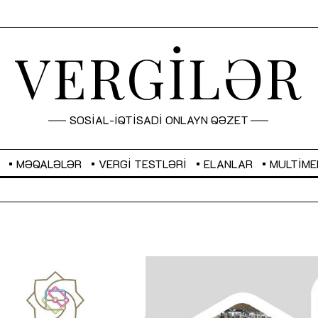
VERGİLƏR
SOSİAL-İQTİSADİ ONLAYN QƏZET
MƏQALƏLƏR
VERGI TESTLƏRI
ELANLAR
MULTIME
GBP
2,2873
RUB
2,0816
Sahibkarlıq fəaliyyəti üçün inklüziv
“Düzgün kommunikasiyanın
imkanlar yaradan vergi təşviqləri
real iş və sistemli fəaliyyə
MƏQALƏ
MÜSAHİBƏ