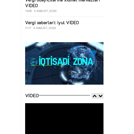
VİDEO
14:25
4 AVQUST, 2026
Vergi xəbərləri: iyul
VİDEO
11:17
4 AVQUST, 2026
VIDEO