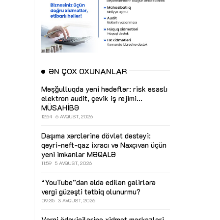
ƏN ÇOX OXUNANLAR
Məşğulluqda yeni hədəflər: risk əsaslı
elektron audit, çevik iş rejimi...
MÜSAHİBƏ
12:54
6 AVQUST, 2026
Daşıma xərclərinə dövlət dəstəyi:
qeyri-neft-qaz ixracı və Naxçıvan üçün
yeni imkanlar
MƏQALƏ
11:59
5 AVQUST, 2026
“YouTube”dan əldə edilən gəlirlərə
vergi güzəşti tətbiq olunurmu?
09:35
3 AVQUST, 2026
Vergi ödəyicilərinə xidmət mərkəzləri