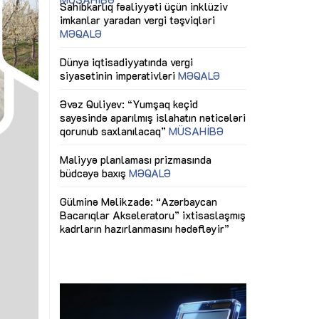
ericiliyinə
Dünya iqtisadiyyatında vergi
Nicat İmanov: "
ühitinin
siyasətinin imperativləri
MƏQALƏ
dəyişikliklər s
edir"
yaxşılaşdırılma
MÜSAHİBƏ
Əvəz Quliyev: “Yumşaq keçid
sayəsində aparılmış islahatın nəticələri
miz daha
qorunub saxlanılacaq”
MÜSAHİBƏ
Aytən Kərimov
, çevik və
inklüziv iş müh
dırmaqdır”
öyrənən komand
Maliyyə planlaması prizmasında
MÜSAHİBƏ
büdcəyə baxış
MƏQALƏ
tərəfdaşlığı
Azərbaycanda d
Gülminə Məlikzadə: “Azərbaycan
n ilk pilot
çərçivəsində hə
Bacarıqlar Akseleratoru” ixtisaslaşmış
layihə
VİDEO
kadrların hazırlanmasını hədəfləyir”
qaviləsi”
Aydın Hüseynov
renliyini
Azərbaycanın iq
andır”
təmin edən əsa
MÜSAHİBƏ