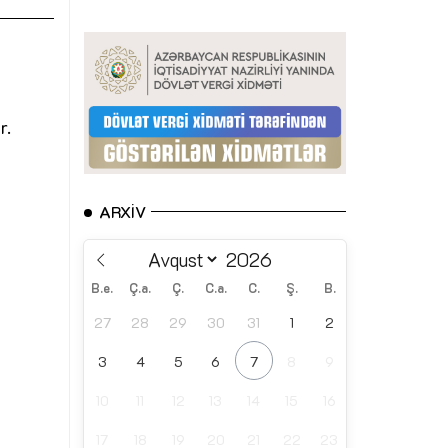
r.
ARXIV
B.e.
Ç.a.
Ç.
C.a.
C.
Ş.
B.
27
28
29
30
31
1
2
3
4
5
6
7
8
9
10
11
12
13
14
15
16
17
18
19
20
21
22
23