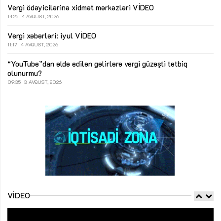
Vergi ödəyicilərinə xidmət mərkəzləri
VİDEO
14:25
4 AVQUST, 2026
Vergi xəbərləri: iyul
VİDEO
11:17
4 AVQUST, 2026
“YouTube”dan əldə edilən gəlirlərə vergi güzəşti tətbiq
olunurmu?
09:35
3 AVQUST, 2026
VIDEO