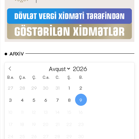
ARXIV
B.e.
Ç.a.
Ç.
C.a.
C.
Ş.
B.
27
28
29
30
31
1
2
3
4
5
6
7
8
9
10
11
12
13
14
15
16
17
18
19
20
21
22
23
24
25
26
27
28
29
30