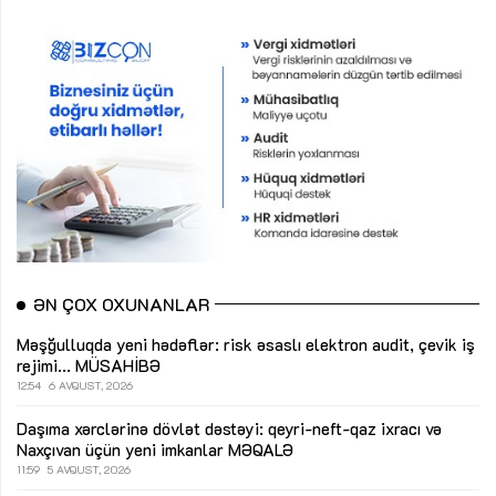
ƏN ÇOX OXUNANLAR
Məşğulluqda yeni hədəflər: risk əsaslı elektron audit, çevik iş
rejimi...
MÜSAHİBƏ
12:54
6 AVQUST, 2026
Daşıma xərclərinə dövlət dəstəyi: qeyri-neft-qaz ixracı və
Naxçıvan üçün yeni imkanlar
MƏQALƏ
11:59
5 AVQUST, 2026