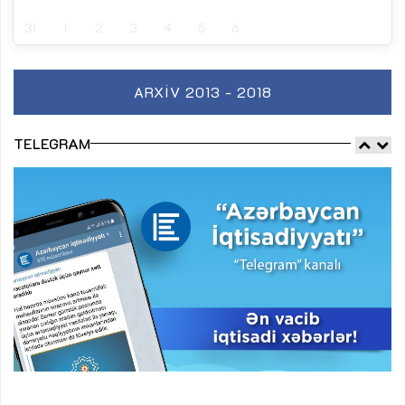
31
1
2
3
4
5
6
ARXIV 2013 - 2018
TELEGRAM