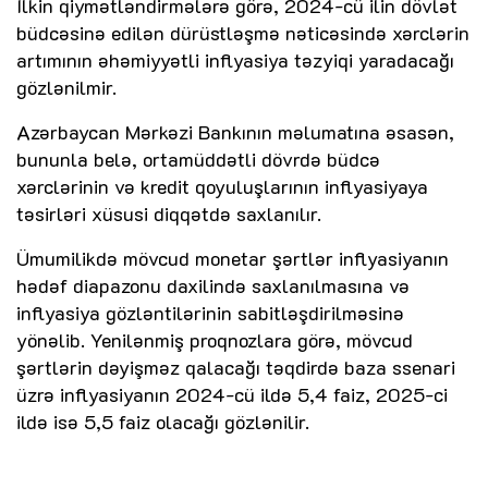
İlkin qiymətləndirmələrə görə, 2024-cü ilin dövlət
büdcəsinə edilən dürüstləşmə nəticəsində xərclərin
artımının əhəmiyyətli inflyasiya təzyiqi yaradacağı
gözlənilmir.
Azərbaycan Mərkəzi Bankının məlumatına əsasən,
bununla belə, ortamüddətli dövrdə büdcə
xərclərinin və kredit qoyuluşlarının inflyasiyaya
təsirləri xüsusi diqqətdə saxlanılır.
Ümumilikdə mövcud monetar şərtlər inflyasiyanın
hədəf diapazonu daxilində saxlanılmasına və
inflyasiya gözləntilərinin sabitləşdirilməsinə
yönəlib. Yenilənmiş proqnozlara görə, mövcud
şərtlərin dəyişməz qalacağı təqdirdə baza ssenari
üzrə inflyasiyanın 2024-cü ildə 5,4 faiz, 2025-ci
ildə isə 5,5 faiz olacağı gözlənilir.