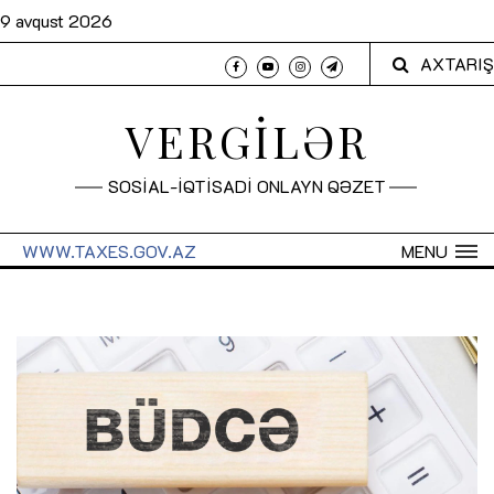
9 avqust 2026
AXTARIŞ
VERGİLƏR
SOSİAL-İQTİSADİ ONLAYN QƏZET
WWW.TAXES.GOV.AZ
MENU