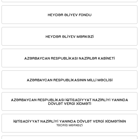
HEYDƏR ƏLİYEV FONDU
HEYDƏR ƏLİYEV MƏRKƏZİ
AZƏRBAYCAN RESPUBLİKASI NAZİRLƏR KABİNETİ
AZƏRBAYCAN RESPUBLİKASININ MİLLİ MƏCLİSİ
AZƏRBAYCAN RESPUBLİKASI İQTİSADİYYAT NAZİRLİYİ YANINDA
DÖVLƏT VERGİ XİDMƏTİ
İQTİSADİYYAT NAZİRLİYİ YANINDA DÖVLƏT VERGİ XİDMƏTİNİN
TƏDRİS MƏRKƏZİ