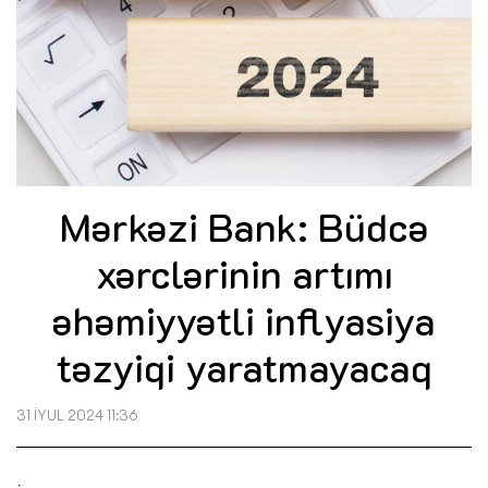
Mərkəzi Bank: Büdcə
xərclərinin artımı
əhəmiyyətli inflyasiya
təzyiqi yaratmayacaq
31 İYUL 2024 11:36