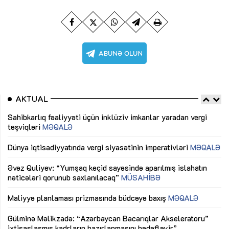
AKTUAL
Sahibkarlıq fəaliyyəti üçün inklüziv imkanlar yaradan vergi
“D
təşviqləri
MƏQALƏ
fə
lıq
Dünya iqtisadiyyatında vergi siyasətinin imperativləri
MƏQALƏ
Ni
mü
Əvəz Quliyev: “Yumşaq keçid sayəsində aparılmış islahatın
nəticələri qorunub saxlanılacaq”
MÜSAHİBƏ
Ay
ya
M
Maliyyə planlaması prizmasında büdcəyə baxış
MƏQALƏ
Az
Gülminə Məlikzadə: “Azərbaycan Bacarıqlar Akseleratoru”
ke
ixtisaslaşmış kadrların hazırlanmasını hədəfləyir”