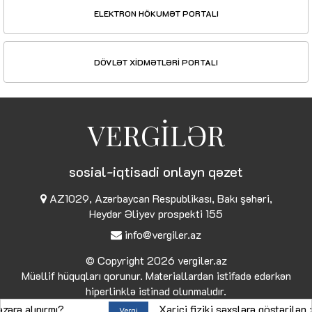
ELEKTRON HÖKUMƏT PORTALI
DÖVLƏT XİDMƏTLƏRİ PORTALI
VERGİLƏR
sosial-iqtisadi onlayn qəzet
AZ1029, Azərbaycan Respublikası, Bakı şəhəri,
Heydər Əliyev prospekti 155
info@vergiler.az
© Copyright 2026
vergiler.az
Müəllif hüquqları qorunur. Materiallardan istifadə edərkən
hiperlinklə istinad olunmalıdır.
lınırmı?
Xarici fiziki şəxslərə göstərilən xidmət
Vergi