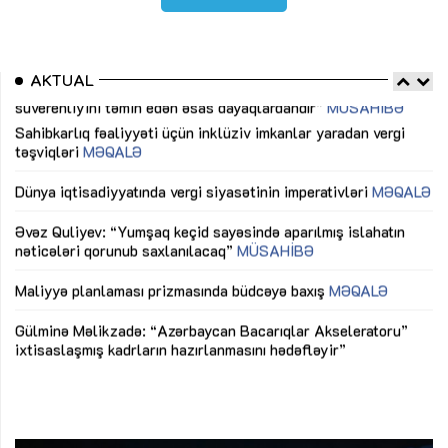
AKTUAL
Sahibkarlıq fəaliyyəti üçün inklüziv imkanlar yaradan vergi
“D
təşviqləri
MƏQALƏ
fə
lıq
Dünya iqtisadiyyatında vergi siyasətinin imperativləri
MƏQALƏ
Ni
mü
Əvəz Quliyev: “Yumşaq keçid sayəsində aparılmış islahatın
nəticələri qorunub saxlanılacaq”
MÜSAHİBƏ
Ay
ya
M
Maliyyə planlaması prizmasında büdcəyə baxış
MƏQALƏ
Az
Gülminə Məlikzadə: “Azərbaycan Bacarıqlar Akseleratoru”
ke
ixtisaslaşmış kadrların hazırlanmasını hədəfləyir”
Ay
su