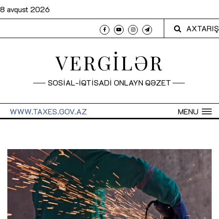
8 avqust 2026
AXTARIŞ
VERGİLƏR
SOSİAL-İQTİSADİ ONLAYN QƏZET
WWW.TAXES.GOV.AZ
MENU