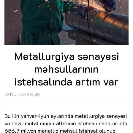
Metallurgiya sənayesi
məhsullarının
istehsalında artım var
22 İYUL 2024 12:30
Bu ilin yanvar-iyun aylarında metallurgiya sənayesi
və hazır metal məmulatlarının istehsalı sahələrində
656,7 milyon manatlıq məhsul istehsal olunub.