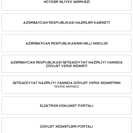
HEYDƏR ƏLİYEV MƏRKƏZİ
AZƏRBAYCAN RESPUBLİKASI NAZİRLƏR KABİNETİ
AZƏRBAYCAN RESPUBLİKASININ MİLLİ MƏCLİSİ
AZƏRBAYCAN RESPUBLİKASI İQTİSADİYYAT NAZİRLİYİ YANINDA
DÖVLƏT VERGİ XİDMƏTİ
İQTİSADİYYAT NAZİRLİYİ YANINDA DÖVLƏT VERGİ XİDMƏTİNİN
TƏDRİS MƏRKƏZİ
ELEKTRON HÖKUMƏT PORTALI
DÖVLƏT XİDMƏTLƏRİ PORTALI