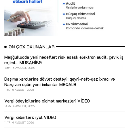
ƏN ÇOX OXUNANLAR
Məşğulluqda yeni hədəflər: risk əsaslı elektron audit, çevik iş
rejimi...
MÜSAHİBƏ
12:54
6 AVQUST, 2026
Daşıma xərclərinə dövlət dəstəyi: qeyri-neft-qaz ixracı və
Naxçıvan üçün yeni imkanlar
MƏQALƏ
11:59
5 AVQUST, 2026
Vergi ödəyicilərinə xidmət mərkəzləri
VİDEO
14:25
4 AVQUST, 2026
Vergi xəbərləri: iyul
VİDEO
11:17
4 AVQUST, 2026