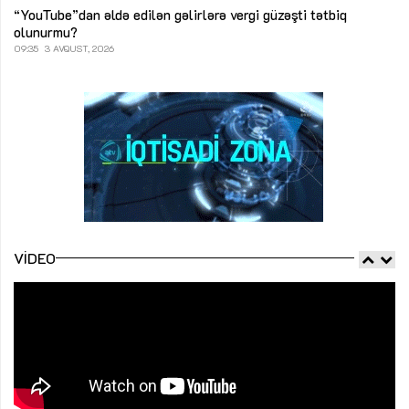
“YouTube”dan əldə edilən gəlirlərə vergi güzəşti tətbiq
olunurmu?
09:35
3 AVQUST, 2026
VIDEO