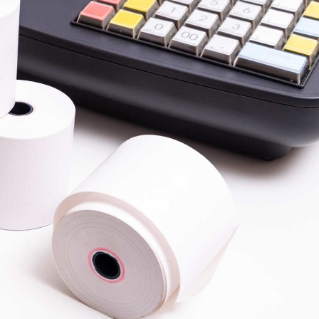
Dünya iqtisadiyyatında vergi
Nicat İmanov: "Vergi qanunv
siyasətinin imperativləri
MƏQALƏ
dəyişikliklər sahibkarlıq m
yaxşılaşdırılmasına xidmət 
MÜSAHİBƏ
Əvəz Quliyev: “Yumşaq keçid
sayəsində aparılmış islahatın nəticələri
qorunub saxlanılacaq”
MÜSAHİBƏ
Aytən Kərimova: “Məqsədi
inklüziv iş mühiti yaratmaq
öyrənən komanda formalaş
Maliyyə planlaması prizmasında
MÜSAHİBƏ
büdcəyə baxış
MƏQALƏ
Azərbaycanda dövlət-özəl 
Gülminə Məlikzadə: “Azərbaycan
çərçivəsində həyata keçirilə
Bacarıqlar Akseleratoru” ixtisaslaşmış
layihə
VİDEO
kadrların hazırlanmasını hədəfləyir”
Aydın Hüseynov: “Əsrin mü
Azərbaycanın iqtisadi suve
təmin edən əsas dayaqlard
MÜSAHİBƏ