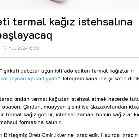
ti termal kağız istehsalına
başlayacaq
17 İYUL 2024 15:38
şirkəti qəbzlər üçün istifadə edilən termal kağızların
zərbaycan iqtisadiyyatı
” Teleqram kanalına şirkətin dire
laraq ondan termal kağızlar istehsal etmək nəzərdə tutu
 əsasən, Çindən, müəyyən qismi isə Qazaxıstandan idxa
ır termal kağız gətirir, istehsal zamanı həmin kağızlar ki
məhsul formasına salınır.
ı Birləşmiş Ərəb Əmirliklərinə ixrac edir. Hazırda ixracın