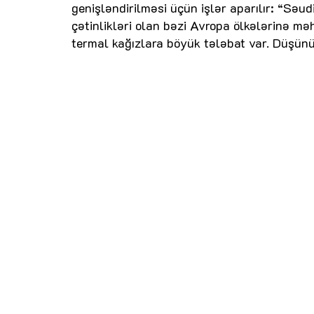
genişləndirilməsi üçün işlər aparılır: “Səu
çətinlikləri olan bəzi Avropa ölkələrinə m
termal kağızlara böyük tələbat var. Düşün