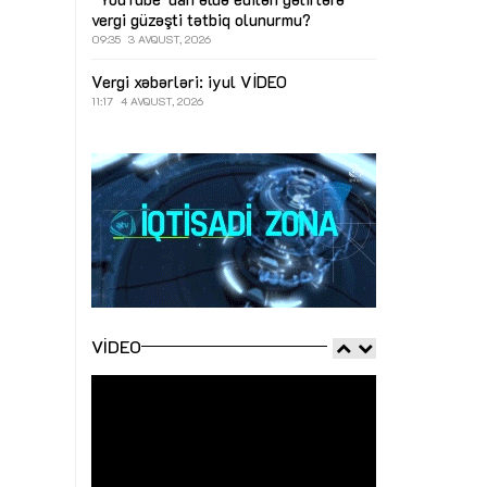
vergi güzəşti tətbiq olunurmu?
09:35
3 AVQUST, 2026
Vergi xəbərləri: iyul
VİDEO
11:17
4 AVQUST, 2026
VIDEO