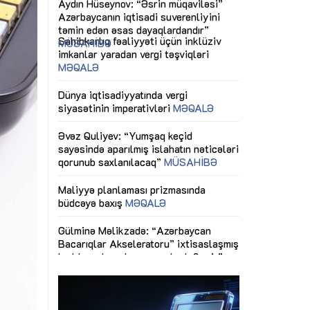
ericiliyinə
Dünya iqtisadiyyatında vergi
Nicat İmanov: "
ühitinin
siyasətinin imperativləri
MƏQALƏ
dəyişikliklər s
edir"
yaxşılaşdırılma
MÜSAHİBƏ
Əvəz Quliyev: “Yumşaq keçid
sayəsində aparılmış islahatın nəticələri
miz daha
qorunub saxlanılacaq”
MÜSAHİBƏ
Aytən Kərimov
, çevik və
inklüziv iş müh
dırmaqdır”
öyrənən komand
Maliyyə planlaması prizmasında
MÜSAHİBƏ
büdcəyə baxış
MƏQALƏ
tərəfdaşlığı
Azərbaycanda d
Gülminə Məlikzadə: “Azərbaycan
n ilk pilot
çərçivəsində hə
Bacarıqlar Akseleratoru” ixtisaslaşmış
layihə
VİDEO
kadrların hazırlanmasını hədəfləyir”
qaviləsi”
Aydın Hüseynov
renliyini
Azərbaycanın iq
andır”
təmin edən əsa
MÜSAHİBƏ