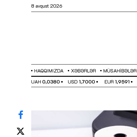
8 avqust 2026
HAQQIMIZDA
XƏBƏRLƏR
MÜSAHIBƏLƏR
EL
0,6489
UAH
0,0380
USD
1,7000
EUR
1,9591