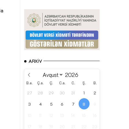
da
ARXIV
B.e.
Ç.a.
Ç.
C.a.
C.
Ş.
B.
27
28
29
30
31
1
2
3
4
5
6
7
8
9
10
11
12
13
14
15
16
17
18
19
20
21
22
23