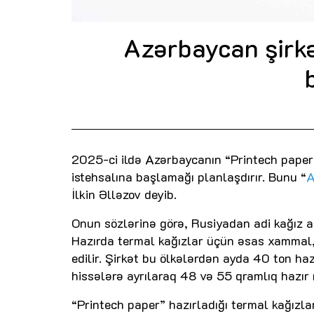
Azərbaycan şirkə
2025-ci ildə Azərbaycanın “Printech paper” 
istehsalına başlamağı planlaşdırır. Bunu “
A
İlkin Əlləzov deyib.
Onun sözlərinə görə, Rusiyadan adi kağız a
Hazırda termal kağızlar üçün əsas xammal,
edilir. Şirkət bu ölkələrdən ayda 40 ton haz
hissələrə ayrılaraq 48 və 55 qramlıq hazır 
“Printech paper” hazırladığı termal kağızlar