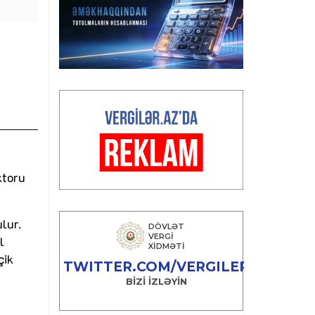
ktoru
lur.
l
çik