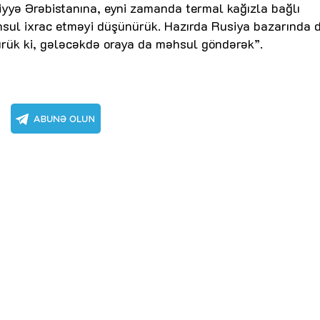
diyyə Ərəbistanına, eyni zamanda termal kağızla bağlı
əhsul ixrac etməyi düşünürük. Hazırda Rusiya bazarında 
ürük ki, gələcəkdə oraya da məhsul göndərək”.