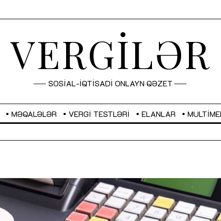
VERGİLƏR
SOSİAL-İQTİSADİ ONLAYN QƏZET
MƏQALƏLƏR
VERGI TESTLƏRI
ELANLAR
MULTIME
GBP
2,2873
RUB
2,0816
Sahibkarlıq fəaliyyəti üçün inklüziv
“Düzgün kommunikasiyanın
imkanlar yaradan vergi təşviqləri
real iş və sistemli fəaliyyə
MƏQALƏ
MÜSAHİBƏ