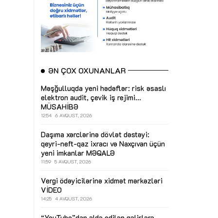
ƏN ÇOX OXUNANLAR
Məşğulluqda yeni hədəflər: risk əsaslı
elektron audit, çevik iş rejimi...
MÜSAHİBƏ
12:54
6 AVQUST, 2026
Daşıma xərclərinə dövlət dəstəyi:
qeyri-neft-qaz ixracı və Naxçıvan üçün
yeni imkanlar
MƏQALƏ
11:59
5 AVQUST, 2026
Vergi ödəyicilərinə xidmət mərkəzləri
VİDEO
14:25
4 AVQUST, 2026
“YouTube”dan əldə edilən gəlirlərə