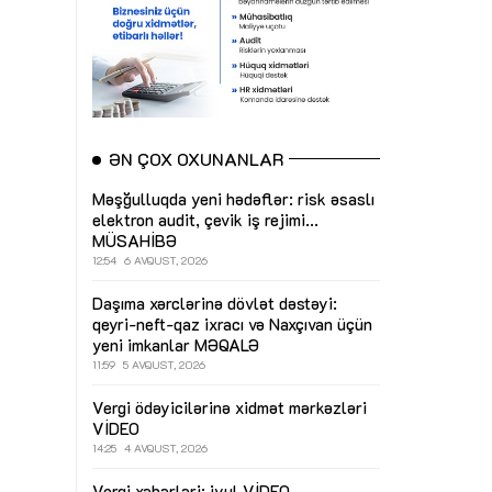
ƏN ÇOX OXUNANLAR
Məşğulluqda yeni hədəflər: risk əsaslı
elektron audit, çevik iş rejimi...
MÜSAHİBƏ
12:54
6 AVQUST, 2026
Daşıma xərclərinə dövlət dəstəyi:
qeyri-neft-qaz ixracı və Naxçıvan üçün
yeni imkanlar
MƏQALƏ
11:59
5 AVQUST, 2026
Vergi ödəyicilərinə xidmət mərkəzləri
VİDEO
14:25
4 AVQUST, 2026
Vergi xəbərləri: iyul
VİDEO