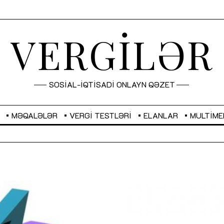
VERGİLƏR
SOSİAL-İQTİSADİ ONLAYN QƏZET
MƏQALƏLƏR
VERGI TESTLƏRI
ELANLAR
MULTIME
GBP
2,2873
RUB
2,0816
Sahibkarlıq fəaliyyəti üçün inklüziv
“Düzgün kommunikasiyanın
imkanlar yaradan vergi təşviqləri
real iş və sistemli fəaliyyə
MƏQALƏ
MÜSAHİBƏ