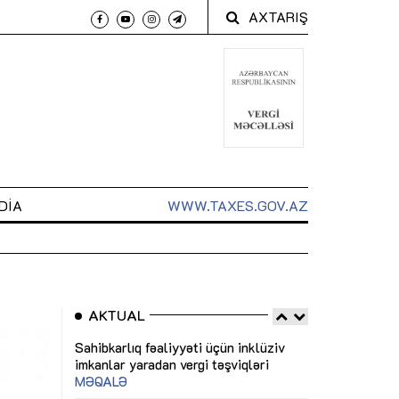
AXTARIŞ
DIA
WWW.TAXES.GOV.AZ
AKTUAL
 arxasında
Sahibkarlıq fəaliyyəti üçün inklüziv
“Düzgün kommun
t dayanır”
imkanlar yaradan vergi təşviqləri
real iş və siste
MƏQALƏ
MÜSAHİBƏ