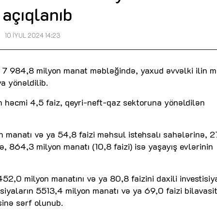
açıqlanıb
10 İYUL 2024 14:23
a 7 984,8 milyon manat məbləğində, yaxud əvvəlki ilin m
a yönəldilib.
ın həcmi 4,5 faiz, qeyri-neft-qaz sektoruna yönəldilən
on manatı və ya 54,8 faizi məhsul istehsalı sahələrinə, 
, 864,3 milyon manatı (10,8 faizi) isə yaşayış evlərinin
52,0 milyon manatını və ya 80,8 faizini daxili investisiy
isiyaların 5513,4 milyon manatı və ya 69,0 faizi bilavasi
sinə sərf olunub.