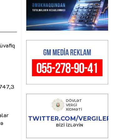
üvafiq
2747,3
alar
tə