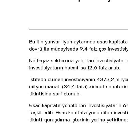
Bu ilin yanvar-iyun aylarında əsas kapital
dövrü ilə müqayisədə 9,4 faiz çox investisiy
Neft-qaz sektoruna yatırılan investisiyalar
investisiyaların həcmi isə 12,6 faiz artıb.
İstifadə olunan investisiyanın 4373,2 mily
milyon manatı (34,4 faizi) xidmət sahələrinə
tikintisinə sərf olunub.
Əsas kapitala yönəldilən investisiyaların 64
təşkil edib. Əsas kapitala yönəldilən invest
tikinti-quraşdırma işlərinin yerinə yetirilmə