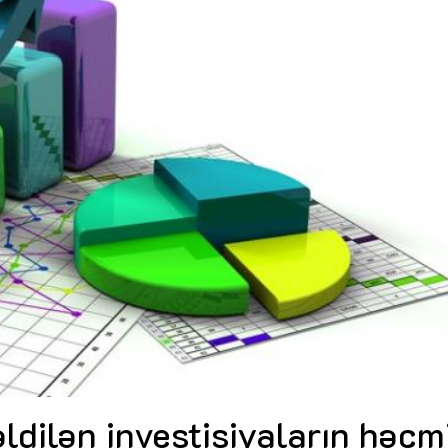
Dünya iqtisadiyyatında vergi
Nicat İmanov: "Vergi qanunv
siyasətinin imperativləri
MƏQALƏ
dəyişikliklər sahibkarlıq m
yaxşılaşdırılmasına xidmət 
MÜSAHİBƏ
Əvəz Quliyev: “Yumşaq keçid
sayəsində aparılmış islahatın nəticələri
qorunub saxlanılacaq”
MÜSAHİBƏ
Aytən Kərimova: “Məqsədi
inklüziv iş mühiti yaratmaq
öyrənən komanda formalaş
Maliyyə planlaması prizmasında
MÜSAHİBƏ
büdcəyə baxış
MƏQALƏ
Azərbaycanda dövlət-özəl 
Gülminə Məlikzadə: “Azərbaycan
çərçivəsində həyata keçirilə
Bacarıqlar Akseleratoru” ixtisaslaşmış
layihə
VİDEO
kadrların hazırlanmasını hədəfləyir”
Aydın Hüseynov: “Əsrin mü
Azərbaycanın iqtisadi suve
təmin edən əsas dayaqlard
MÜSAHİBƏ
ldilən investisiyaların həcm