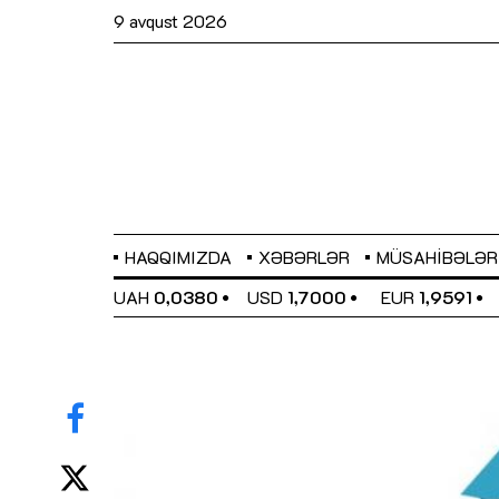
9 avqust 2026
HAQQIMIZDA
XƏBƏRLƏR
MÜSAHIBƏLƏR
EL
0,6489
UAH
0,0380
USD
1,7000
EUR
1,9591