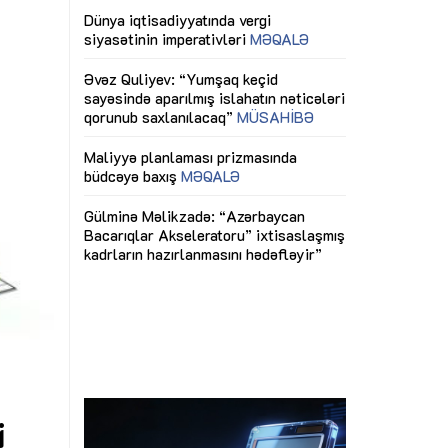
ericiliyinə
Dünya iqtisadiyyatında vergi
Nicat İmanov: "
ühitinin
siyasətinin imperativləri
MƏQALƏ
dəyişikliklər s
edir"
yaxşılaşdırılma
MÜSAHİBƏ
Əvəz Quliyev: “Yumşaq keçid
sayəsində aparılmış islahatın nəticələri
miz daha
qorunub saxlanılacaq”
MÜSAHİBƏ
Aytən Kərimov
, çevik və
inklüziv iş müh
dırmaqdır”
öyrənən komand
Maliyyə planlaması prizmasında
MÜSAHİBƏ
büdcəyə baxış
MƏQALƏ
tərəfdaşlığı
Azərbaycanda d
Gülminə Məlikzadə: “Azərbaycan
n ilk pilot
çərçivəsində hə
Bacarıqlar Akseleratoru” ixtisaslaşmış
layihə
VİDEO
kadrların hazırlanmasını hədəfləyir”
qaviləsi”
Aydın Hüseynov
renliyini
Azərbaycanın iq
andır”
təmin edən əsa
MÜSAHİBƏ
i