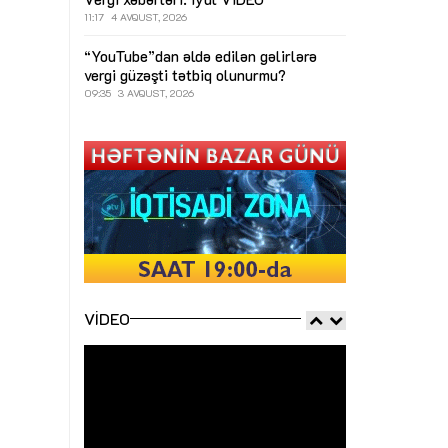
11:17
4 AVQUST, 2026
“YouTube”dan əldə edilən gəlirlərə
vergi güzəşti tətbiq olunurmu?
09:35
3 AVQUST, 2026
VIDEO