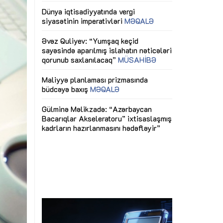
ericiliyinə
Dünya iqtisadiyyatında vergi
Nicat İmanov: "
ühitinin
siyasətinin imperativləri
MƏQALƏ
dəyişikliklər s
edir"
yaxşılaşdırılma
MÜSAHİBƏ
Əvəz Quliyev: “Yumşaq keçid
sayəsində aparılmış islahatın nəticələri
miz daha
qorunub saxlanılacaq”
MÜSAHİBƏ
Aytən Kərimov
, çevik və
inklüziv iş müh
dırmaqdır”
öyrənən komand
Maliyyə planlaması prizmasında
MÜSAHİBƏ
büdcəyə baxış
MƏQALƏ
tərəfdaşlığı
Azərbaycanda d
Gülminə Məlikzadə: “Azərbaycan
n ilk pilot
çərçivəsində hə
Bacarıqlar Akseleratoru” ixtisaslaşmış
layihə
VİDEO
kadrların hazırlanmasını hədəfləyir”
qaviləsi”
Aydın Hüseynov
renliyini
Azərbaycanın iq
andır”
təmin edən əsa
MÜSAHİBƏ