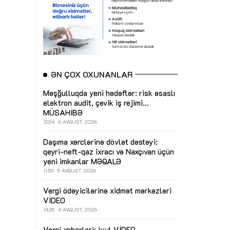
ƏN ÇOX OXUNANLAR
Məşğulluqda yeni hədəflər: risk əsaslı
elektron audit, çevik iş rejimi...
MÜSAHİBƏ
12:54
6 AVQUST, 2026
Daşıma xərclərinə dövlət dəstəyi:
qeyri-neft-qaz ixracı və Naxçıvan üçün
yeni imkanlar
MƏQALƏ
11:59
5 AVQUST, 2026
Vergi ödəyicilərinə xidmət mərkəzləri
VİDEO
14:25
4 AVQUST, 2026
Vergi xəbərləri: iyul
VİDEO