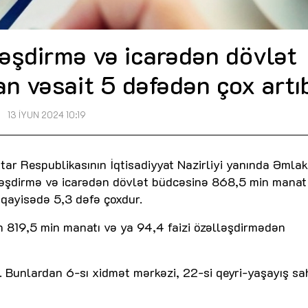
əşdirmə və icarədən dövlət
an vəsait 5 dəfədən çox artı
13 İYUN 2024 10:19
ar Respublikasının İqtisadiyyat Nazirliyi yanında Əmlak
ləşdirmə və icarədən dövlət büdcəsinə 868,5 min manat
müqayisədə 5,3 dəfə çoxdur.
in 819,5 min manatı və ya 94,4 faizi özəlləşdirmədən
. Bunlardan 6-sı xidmət mərkəzi, 22-si qeyri-yaşayış sa