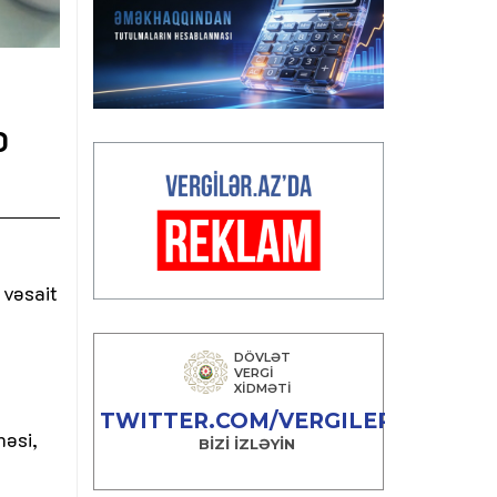
b
 vəsait
həsi,