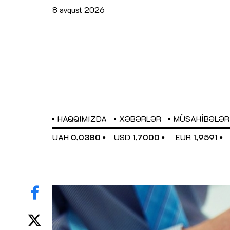
8 avqust 2026
HAQQIMIZDA
XƏBƏRLƏR
MÜSAHIBƏLƏR
EL
0,6489
UAH
0,0380
USD
1,7000
EUR
1,9591