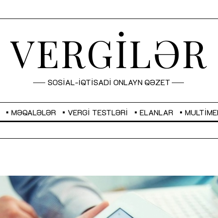
VERGİLƏR
SOSİAL-İQTİSADİ ONLAYN QƏZET
MƏQALƏLƏR
VERGI TESTLƏRI
ELANLAR
MULTIME
GBP
2,2873
RUB
2,0816
Sahibkarlıq fəaliyyəti üçün inklüziv
“Düzgün kommunikasiyanın
imkanlar yaradan vergi təşviqləri
real iş və sistemli fəaliyyə
MƏQALƏ
MÜSAHİBƏ