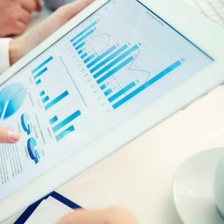
Dünya iqtisadiyyatında vergi
Nicat İmanov: "Vergi qanunv
siyasətinin imperativləri
MƏQALƏ
dəyişikliklər sahibkarlıq m
yaxşılaşdırılmasına xidmət 
MÜSAHİBƏ
Əvəz Quliyev: “Yumşaq keçid
sayəsində aparılmış islahatın nəticələri
qorunub saxlanılacaq”
MÜSAHİBƏ
Aytən Kərimova: “Məqsədi
inklüziv iş mühiti yaratmaq
öyrənən komanda formalaş
Maliyyə planlaması prizmasında
MÜSAHİBƏ
büdcəyə baxış
MƏQALƏ
Azərbaycanda dövlət-özəl 
Gülminə Məlikzadə: “Azərbaycan
çərçivəsində həyata keçirilə
Bacarıqlar Akseleratoru” ixtisaslaşmış
layihə
VİDEO
kadrların hazırlanmasını hədəfləyir”
Aydın Hüseynov: “Əsrin mü
Azərbaycanın iqtisadi suve
təmin edən əsas dayaqlard
MÜSAHİBƏ