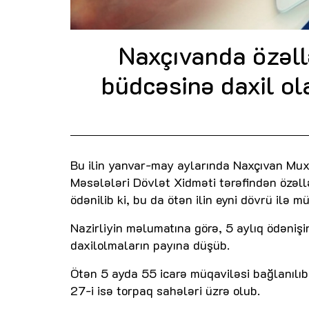
Naxçıvanda özəll
büdcəsinə daxil ol
Bu ilin yanvar-may aylarında Naxçıvan Muxt
Məsələləri Dövlət Xidməti tərəfindən özəl
ödənilib ki, bu da ötən ilin eyni dövrü ilə 
Nazirliyin məlumatına görə, 5 aylıq ödəniş
daxilolmaların payına düşüb.
Ötən 5 ayda 55 icarə müqaviləsi bağlanılıb
27-i isə torpaq sahələri üzrə olub.