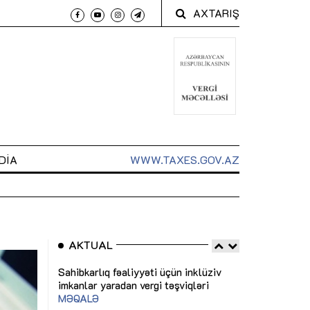
AXTARIŞ
DIA
WWW.TAXES.GOV.AZ
AKTUAL
 arxasında
Sahibkarlıq fəaliyyəti üçün inklüziv
“Düzgün kommun
t dayanır”
imkanlar yaradan vergi təşviqləri
real iş və siste
MƏQALƏ
MÜSAHİBƏ