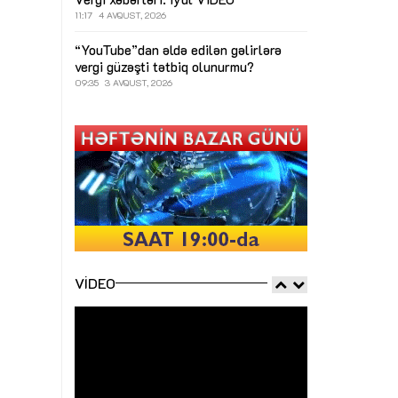
11:17
4 AVQUST, 2026
“YouTube”dan əldə edilən gəlirlərə
vergi güzəşti tətbiq olunurmu?
09:35
3 AVQUST, 2026
VIDEO