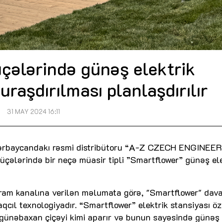
üçələrində günəş elektrik
uraşdırılması planlaşdırılır
31 MAY 2024 16:11
Azərbaycandakı rəsmi distribütoru “A-Z CZECH ENGINEE
üçələrində bir neçə müasir tipli ”Smartflower” günəş ele
qram kanalına verilən məlumata görə, "Smartflower" dav
aqcıl texnologiyadır. “Smartflower” elektrik stansiyası ö
günəbaxan çiçəyi kimi aparır və bunun sayəsində günəş