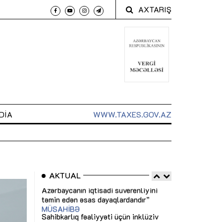
AXTARIŞ
DIA
WWW.TAXES.GOV.AZ
AKTUAL
 arxasında
Sahibkarlıq fəaliyyəti üçün inklüziv
“Düzgün kommun
t dayanır”
imkanlar yaradan vergi təşviqləri
real iş və siste
MƏQALƏ
MÜSAHİBƏ