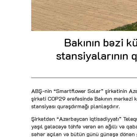
Bakının bəzi k
stansiyalarının q
ABŞ-nin “Smartflower Solar” şirkətinin 
şirkəti COP29 ərəfəsində Bakının mərkəzi k
stansiyası quraşdırmağı planlaşdırır.
Şirkətdən “Azərbaycan iqtisadiyyatı” Tele
yaşıl gələcəyə töhfə verən ən ağıllı və qab
səhər açılan və bütün günü günəşə dönən 