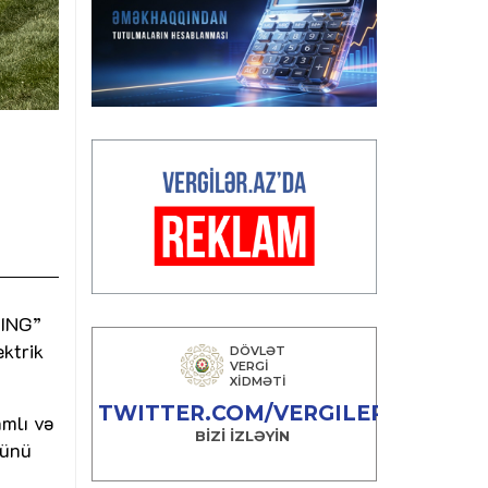
RING”
ktrik
amlı və
zünü