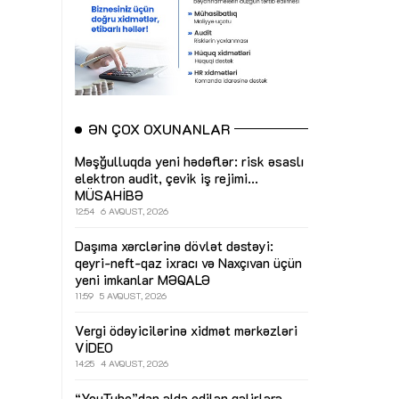
ƏN ÇOX OXUNANLAR
Məşğulluqda yeni hədəflər: risk əsaslı
elektron audit, çevik iş rejimi...
MÜSAHİBƏ
12:54
6 AVQUST, 2026
Daşıma xərclərinə dövlət dəstəyi:
qeyri-neft-qaz ixracı və Naxçıvan üçün
yeni imkanlar
MƏQALƏ
11:59
5 AVQUST, 2026
Vergi ödəyicilərinə xidmət mərkəzləri
VİDEO
14:25
4 AVQUST, 2026
“YouTube”dan əldə edilən gəlirlərə