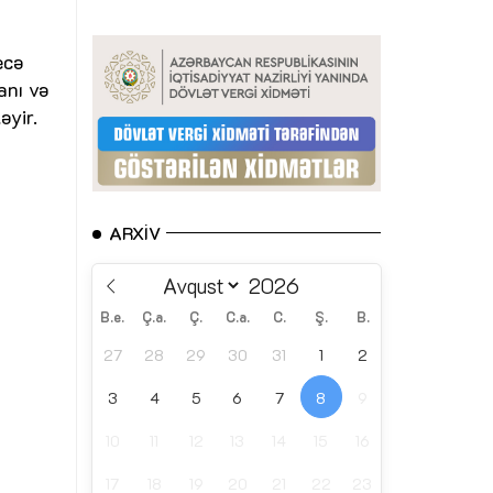
ecə
anı və
əyir.
ARXIV
B.e.
Ç.a.
Ç.
C.a.
C.
Ş.
B.
27
28
29
30
31
1
2
3
4
5
6
7
8
9
10
11
12
13
14
15
16
17
18
19
20
21
22
23