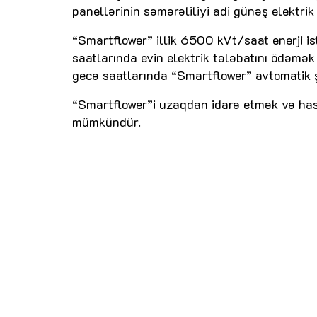
panellərinin səmərəliliyi adi günəş elektri
“Smartflower” illik 6500 kVt/saat enerji is
saatlarında evin elektrik tələbatını ödəmək
gecə saatlarında “Smartflower” avtomatik ş
“Smartflower”i uzaqdan idarə etmək və hasi
mümkündür.