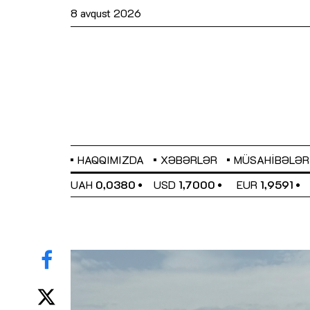
8 avqust 2026
HAQQIMIZDA
XƏBƏRLƏR
MÜSAHIBƏLƏR
EL
0,6489
UAH
0,0380
USD
1,7000
EUR
1,9591