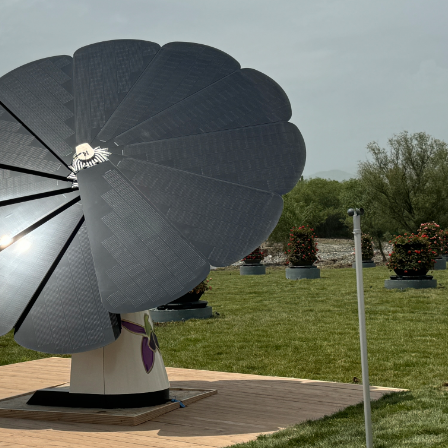
Dünya iqtisadiyyatında vergi
Nicat İmanov: "Vergi qanunv
siyasətinin imperativləri
MƏQALƏ
dəyişikliklər sahibkarlıq m
yaxşılaşdırılmasına xidmət 
MÜSAHİBƏ
Əvəz Quliyev: “Yumşaq keçid
sayəsində aparılmış islahatın nəticələri
qorunub saxlanılacaq”
MÜSAHİBƏ
Aytən Kərimova: “Məqsədi
inklüziv iş mühiti yaratmaq
öyrənən komanda formalaş
Maliyyə planlaması prizmasında
MÜSAHİBƏ
büdcəyə baxış
MƏQALƏ
Azərbaycanda dövlət-özəl 
Gülminə Məlikzadə: “Azərbaycan
çərçivəsində həyata keçirilə
Bacarıqlar Akseleratoru” ixtisaslaşmış
layihə
VİDEO
kadrların hazırlanmasını hədəfləyir”
Aydın Hüseynov: “Əsrin mü
Azərbaycanın iqtisadi suve
təmin edən əsas dayaqlard
MÜSAHİBƏ