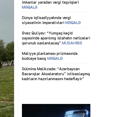
ericiliyinə
Dünya iqtisadiyyatında vergi
Nicat İmanov: "
ühitinin
siyasətinin imperativləri
MƏQALƏ
dəyişikliklər s
edir"
yaxşılaşdırılma
MÜSAHİBƏ
Əvəz Quliyev: “Yumşaq keçid
sayəsində aparılmış islahatın nəticələri
miz daha
qorunub saxlanılacaq”
MÜSAHİBƏ
Aytən Kərimov
, çevik və
inklüziv iş müh
dırmaqdır”
öyrənən komand
Maliyyə planlaması prizmasında
MÜSAHİBƏ
büdcəyə baxış
MƏQALƏ
tərəfdaşlığı
Azərbaycanda d
Gülminə Məlikzadə: “Azərbaycan
n ilk pilot
çərçivəsində hə
Bacarıqlar Akseleratoru” ixtisaslaşmış
layihə
VİDEO
kadrların hazırlanmasını hədəfləyir”
qaviləsi”
Aydın Hüseynov
renliyini
Azərbaycanın iq
andır”
təmin edən əsa
MÜSAHİBƏ