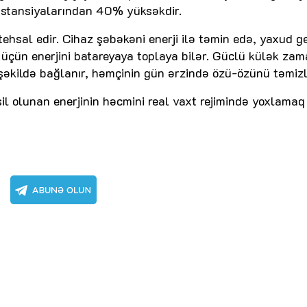
k stansiyalarından 40% yüksəkdir.
tehsal edir. Cihaz şəbəkəni enerji ilə təmin edə, yaxud g
 üçün enerjini batareyaya toplaya bilər. Güclü külək zam
əkildə bağlanır, həmçinin gün ərzində özü-özünü təmizl
l olunan enerjinin həcmini real vaxt rejimində yoxlamaq