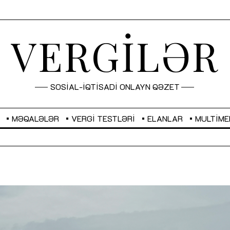
VERGİLƏR
SOSİAL-İQTİSADİ ONLAYN QƏZET
MƏQALƏLƏR
VERGI TESTLƏRI
ELANLAR
MULTIME
GBP
2,2873
RUB
2,0816
Sahibkarlıq fəaliyyəti üçün inklüziv
“Düzgün kommunikasiyanın
imkanlar yaradan vergi təşviqləri
real iş və sistemli fəaliyyə
MƏQALƏ
MÜSAHİBƏ