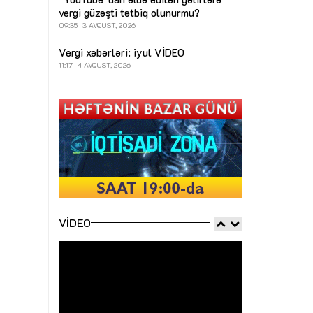
vergi güzəşti tətbiq olunurmu?
09:35
3 AVQUST, 2026
Vergi xəbərləri: iyul
VİDEO
11:17
4 AVQUST, 2026
VIDEO