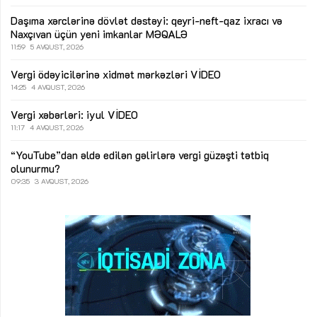
Daşıma xərclərinə dövlət dəstəyi: qeyri-neft-qaz ixracı və
Naxçıvan üçün yeni imkanlar
MƏQALƏ
11:59
5 AVQUST, 2026
Vergi ödəyicilərinə xidmət mərkəzləri
VİDEO
14:25
4 AVQUST, 2026
Vergi xəbərləri: iyul
VİDEO
11:17
4 AVQUST, 2026
“YouTube”dan əldə edilən gəlirlərə vergi güzəşti tətbiq
olunurmu?
09:35
3 AVQUST, 2026