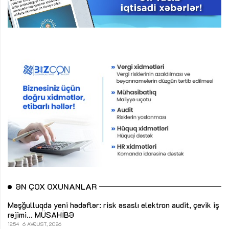
ƏN ÇOX OXUNANLAR
Məşğulluqda yeni hədəflər: risk əsaslı elektron audit, çevik iş
rejimi...
MÜSAHİBƏ
12:54
6 AVQUST, 2026