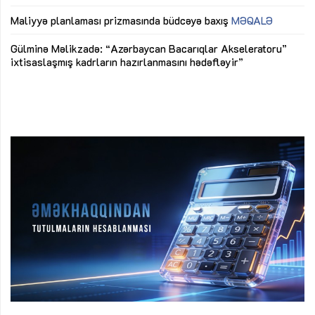
ya
M
Maliyyə planlaması prizmasında büdcəyə baxış
MƏQALƏ
Az
Gülminə Məlikzadə: “Azərbaycan Bacarıqlar Akseleratoru”
ke
ixtisaslaşmış kadrların hazırlanmasını hədəfləyir”
Ay
su