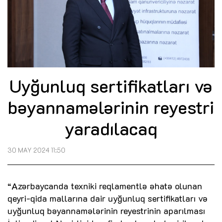
Uyğunluq sertifikatları və
bəyannamələrinin reyestri
yaradılacaq
30 MAY 2024 11:50
“Azərbaycanda texniki reqlamentlə əhatə olunan
qeyri-qida mallarına dair uyğunluq sertifikatları və
uyğunluq bəyannamələrinin reyestrinin aparılması