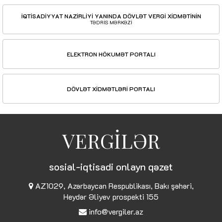
İQTİSADİYYAT NAZİRLİYİ YANINDA DÖVLƏT VERGİ XİDMƏTİNİN
TƏDRİS MƏRKƏZİ
ELEKTRON HÖKUMƏT PORTALI
DÖVLƏT XİDMƏTLƏRİ PORTALI
VERGİLƏR
sosial-iqtisadi onlayn qəzet
AZ1029, Azərbaycan Respublikası, Bakı şəhəri,
Heydər Əliyev prospekti 155
info@vergiler.az