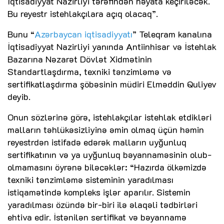
İqtisadiyyat Nazirliyi tərəfindən həyata keçiriləcək.
Bu reyestr istehlakçılara açıq olacaq”.
Bunu “
Azərbaycan iqtisadiyyatı
” Teleqram kanalına
İqtisadiyyat Nazirliyi yanında Antiinhisar və İstehlak
Bazarına Nəzarət Dövlət Xidmətinin
Standartlaşdırma, texniki tənzimləmə və
sertifikatlaşdırma şöbəsinin müdiri Elməddin Quliyev
deyib.
Onun sözlərinə görə, istehlakçılar istehlak etdikləri
malların təhlükəsizliyinə əmin olmaq üçün həmin
reyestrdən istifadə edərək malların uyğunluq
sertifikatının və ya uyğunluq bəyannaməsinin olub-
olmamasını öyrənə biləcəklər: “Hazırda ölkəmizdə
texniki tənzimləmə sisteminin yaradılması
istiqamətində kompleks işlər aparılır. Sistemin
yaradılması özündə bir-biri ilə əlaqəli tədbirləri
ehtiva edir. İstənilən sertifikat və bəyannamə