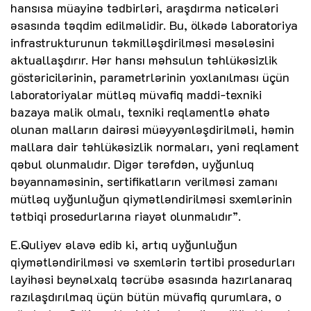
hansısa müayinə tədbirləri, araşdırma nəticələri
əsasında təqdim edilməlidir. Bu, ölkədə laboratoriya
infrastrukturunun təkmilləşdirilməsi məsələsini
aktuallaşdırır. Hər hansı məhsulun təhlükəsizlik
göstəricilərinin, parametrlərinin yoxlanılması üçün
laboratoriyalar mütləq müvafiq maddi-texniki
bazaya malik olmalı, texniki reqlamentlə əhatə
olunan malların dairəsi müəyyənləşdirilməli, həmin
mallara dair təhlükəsizlik normaları, yəni reqlament
qəbul olunmalıdır. Digər tərəfdən, uyğunluq
bəyannaməsinin, sertifikatların verilməsi zamanı
mütləq uyğunluğun qiymətləndirilməsi sxemlərinin
tətbiqi prosedurlarına riayət olunmalıdır”.
E.Quliyev əlavə edib ki, artıq uyğunluğun
qiymətləndirilməsi və sxemlərin tərtibi prosedurları
layihəsi beynəlxalq təcrübə əsasında hazırlanaraq
razılaşdırılmaq üçün bütün müvafiq qurumlara, o