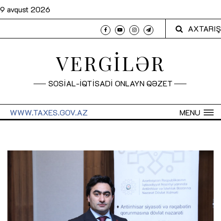
9 avqust 2026
AXTARIŞ
VERGİLƏR
SOSİAL-İQTİSADİ ONLAYN QƏZET
WWW.TAXES.GOV.AZ
MENU