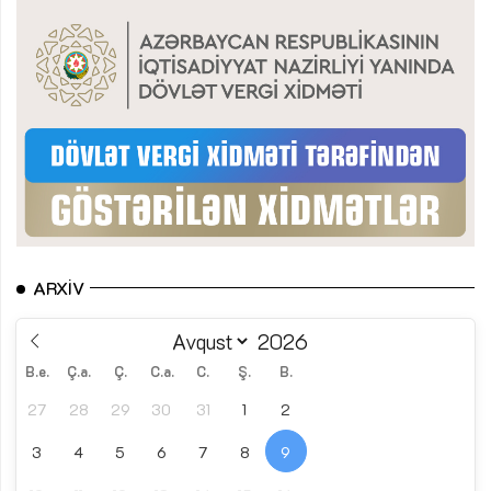
ARXIV
B.e.
Ç.a.
Ç.
C.a.
C.
Ş.
B.
27
28
29
30
31
1
2
3
4
5
6
7
8
9