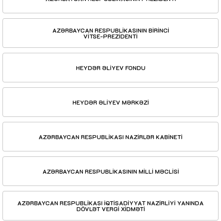
AZƏRBAYCAN RESPUBLİKASININ BİRİNCİ
VİTSE-PREZİDENTİ
HEYDƏR ƏLİYEV FONDU
HEYDƏR ƏLİYEV MƏRKƏZİ
AZƏRBAYCAN RESPUBLİKASI NAZİRLƏR KABİNETİ
AZƏRBAYCAN RESPUBLİKASININ MİLLİ MƏCLİSİ
AZƏRBAYCAN RESPUBLİKASI İQTİSADİYYAT NAZİRLİYİ YANINDA
DÖVLƏT VERGİ XİDMƏTİ