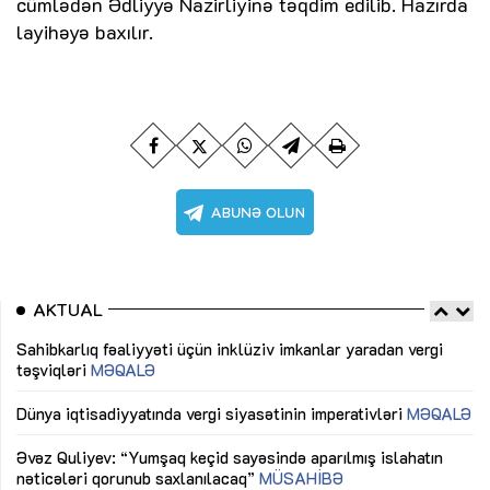
cümlədən Ədliyyə Nazirliyinə təqdim edilib. Hazırda
layihəyə baxılır.
AKTUAL
Sahibkarlıq fəaliyyəti üçün inklüziv imkanlar yaradan vergi
“D
təşviqləri
MƏQALƏ
fə
lıq
Dünya iqtisadiyyatında vergi siyasətinin imperativləri
MƏQALƏ
Ni
mü
Əvəz Quliyev: “Yumşaq keçid sayəsində aparılmış islahatın
nəticələri qorunub saxlanılacaq”
MÜSAHİBƏ
Ay