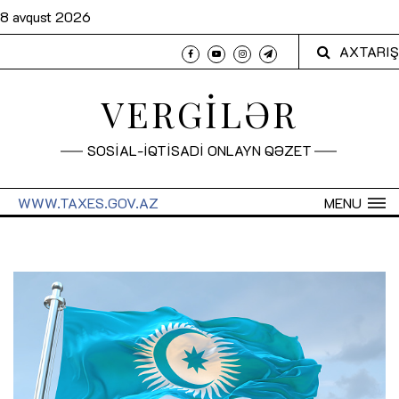
8 avqust 2026
AXTARIŞ
VERGİLƏR
SOSİAL-İQTİSADİ ONLAYN QƏZET
WWW.TAXES.GOV.AZ
MENU