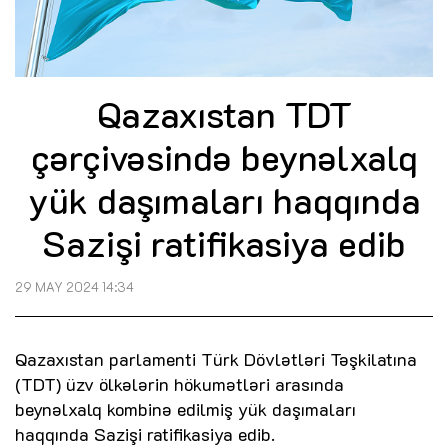
Qazaxıstan TDT
çərçivəsində beynəlxalq
yük daşımaları haqqında
Sazişi ratifikasiya edib
29 MAY 2024 14:34
Qazaxıstan parlamenti Türk Dövlətləri Təşkilatına
(TDT) üzv ölkələrin hökumətləri arasında
beynəlxalq kombinə edilmiş yük daşımaları
haqqında Sazişi ratifikasiya edib.