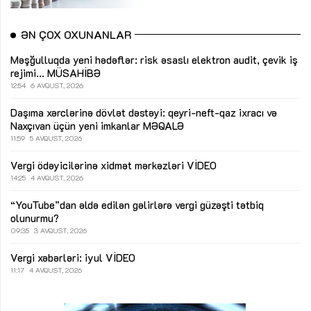
ƏN ÇOX OXUNANLAR
Məşğulluqda yeni hədəflər: risk əsaslı elektron audit, çevik iş
rejimi...
MÜSAHİBƏ
12:54
6 AVQUST, 2026
Daşıma xərclərinə dövlət dəstəyi: qeyri-neft-qaz ixracı və
Naxçıvan üçün yeni imkanlar
MƏQALƏ
11:59
5 AVQUST, 2026
Vergi ödəyicilərinə xidmət mərkəzləri
VİDEO
14:25
4 AVQUST, 2026
“YouTube”dan əldə edilən gəlirlərə vergi güzəşti tətbiq
olunurmu?
09:35
3 AVQUST, 2026
Vergi xəbərləri: iyul
VİDEO
11:17
4 AVQUST, 2026