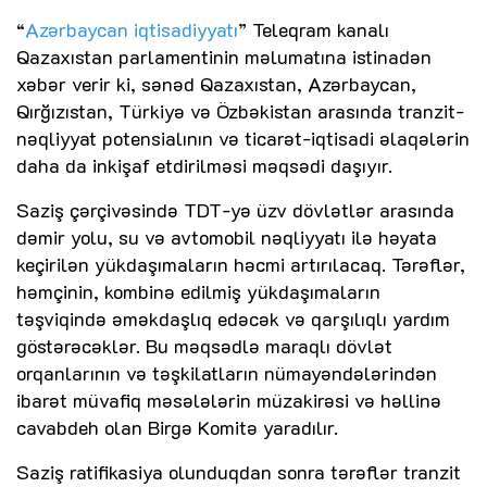
“
Azərbaycan iqtisadiyyatı
” Teleqram kanalı
Qazaxıstan parlamentinin məlumatına istinadən
xəbər verir ki, sənəd Qazaxıstan, Azərbaycan,
Qırğızıstan, Türkiyə və Özbəkistan arasında tranzit-
nəqliyyat potensialının və ticarət-iqtisadi əlaqələrin
daha da inkişaf etdirilməsi məqsədi daşıyır.
Saziş çərçivəsində TDT-yə üzv dövlətlər arasında
dəmir yolu, su və avtomobil nəqliyyatı ilə həyata
keçirilən yükdaşımaların həcmi artırılacaq. Tərəflər,
həmçinin, kombinə edilmiş yükdaşımaların
təşviqində əməkdaşlıq edəcək və qarşılıqlı yardım
göstərəcəklər. Bu məqsədlə maraqlı dövlət
orqanlarının və təşkilatların nümayəndələrindən
ibarət müvafiq məsələlərin müzakirəsi və həllinə
cavabdeh olan Birgə Komitə yaradılır.
Saziş ratifikasiya olunduqdan sonra tərəflər tranzit