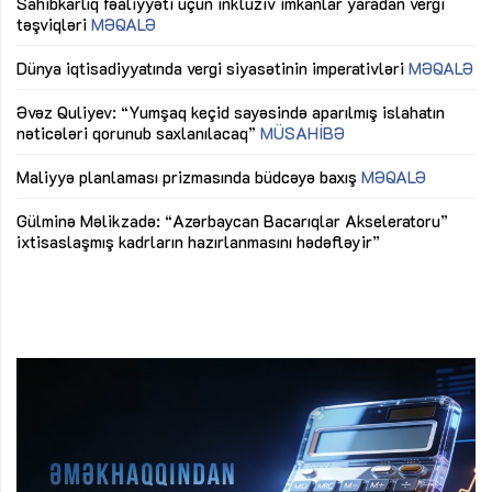
Sahibkarlıq fəaliyyəti üçün inklüziv imkanlar yaradan vergi
“D
təşviqləri
MƏQALƏ
fə
lıq
Dünya iqtisadiyyatında vergi siyasətinin imperativləri
MƏQALƏ
Ni
mü
Əvəz Quliyev: “Yumşaq keçid sayəsində aparılmış islahatın
nəticələri qorunub saxlanılacaq”
MÜSAHİBƏ
Ay
ya
M
Maliyyə planlaması prizmasında büdcəyə baxış
MƏQALƏ
Az
Gülminə Məlikzadə: “Azərbaycan Bacarıqlar Akseleratoru”
ke
ixtisaslaşmış kadrların hazırlanmasını hədəfləyir”
Ay
su