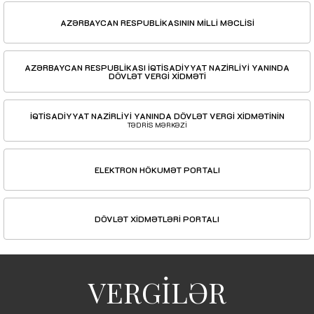
AZƏRBAYCAN RESPUBLİKASININ MİLLİ MƏCLİSİ
AZƏRBAYCAN RESPUBLİKASI İQTİSADİYYAT NAZİRLİYİ YANINDA
DÖVLƏT VERGİ XİDMƏTİ
İQTİSADİYYAT NAZİRLİYİ YANINDA DÖVLƏT VERGİ XİDMƏTİNİN
TƏDRİS MƏRKƏZİ
ELEKTRON HÖKUMƏT PORTALI
DÖVLƏT XİDMƏTLƏRİ PORTALI
VERGİLƏR