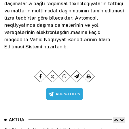
daşımalarla bağlı rəqəmsal texnologiyaların tətbiqi
və malların multimodal daşınmasının təmin edilməsi
üzrə tədbirlər görə biləcəklər. Avtomobil
nəqliyyatında daşıma qaimələrinin və yol
vərəqələrinin elektronlaşdırılmasına keçid
məqsədilə Vahid Nəqliyyat Sənədlərinin İdarə
Edilməsi Sistemi hazırlanıb.
AKTUAL