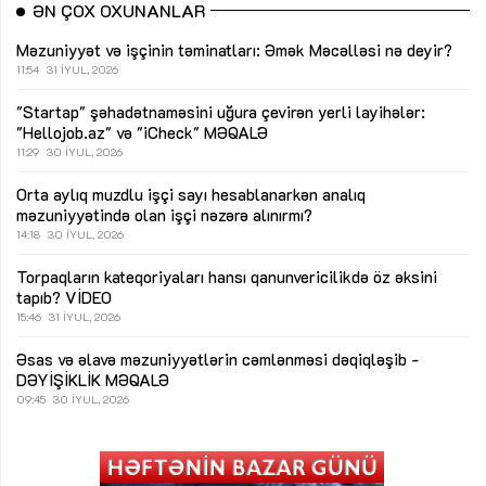
ƏN ÇOX OXUNANLAR
Məzuniyyət və işçinin təminatları: Əmək Məcəlləsi nə deyir?
11:54
31 İYUL, 2026
"Startap" şəhadətnaməsini uğura çevirən yerli layihələr:
"Hellojob.az" və "iCheck"
MƏQALƏ
11:29
30 İYUL, 2026
Orta aylıq muzdlu işçi sayı hesablanarkən analıq
məzuniyyətində olan işçi nəzərə alınırmı?
14:18
30 İYUL, 2026
Torpaqların kateqoriyaları hansı qanunvericilikdə öz əksini
tapıb?
VİDEO
15:46
31 İYUL, 2026
Əsas və əlavə məzuniyyətlərin cəmlənməsi dəqiqləşib -
DƏYİŞİKLİK
MƏQALƏ
09:45
30 İYUL, 2026