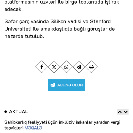
platformasının üzvləri ilə birgə toplantıda iştirak
edəcək.
Səfər çərçivəsində Silikon vadisi və Stanford
Universiteti ilə əməkdaşlıqla bağlı görüşlər də
nəzərdə tutulub.
AKTUAL
Sahibkarlıq fəaliyyəti üçün inklüziv imkanlar yaradan vergi
“D
təşviqləri
MƏQALƏ
fə