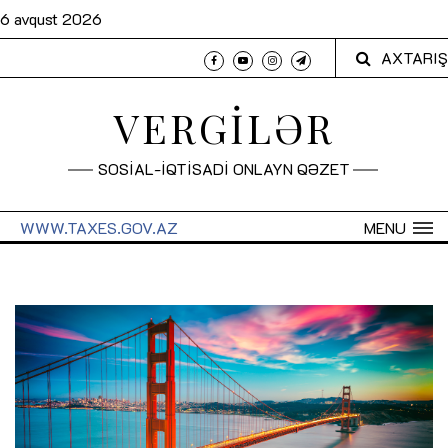
6 avqust 2026
AXTARIŞ
VERGİLƏR
SOSİAL-İQTİSADİ ONLAYN QƏZET
WWW.TAXES.GOV.AZ
MENU