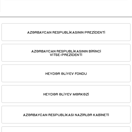
AZƏRBAYCAN RESPUBLİKASININ PREZİDENTİ
AZƏRBAYCAN RESPUBLİKASININ BİRİNCİ
VİTSE-PREZİDENTİ
HEYDƏR ƏLİYEV FONDU
HEYDƏR ƏLİYEV MƏRKƏZİ
AZƏRBAYCAN RESPUBLİKASI NAZİRLƏR KABİNETİ