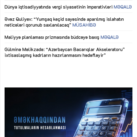
lıq
Dünya iqtisadiyyatında vergi siyasətinin imperativləri
MƏQALƏ
Ni
mü
Əvəz Quliyev: “Yumşaq keçid sayəsində aparılmış islahatın
nəticələri qorunub saxlanılacaq”
MÜSAHİBƏ
Ay
ya
M
Maliyyə planlaması prizmasında büdcəyə baxış
MƏQALƏ
Az
Gülminə Məlikzadə: “Azərbaycan Bacarıqlar Akseleratoru”
ke
ixtisaslaşmış kadrların hazırlanmasını hədəfləyir”
Ay
su