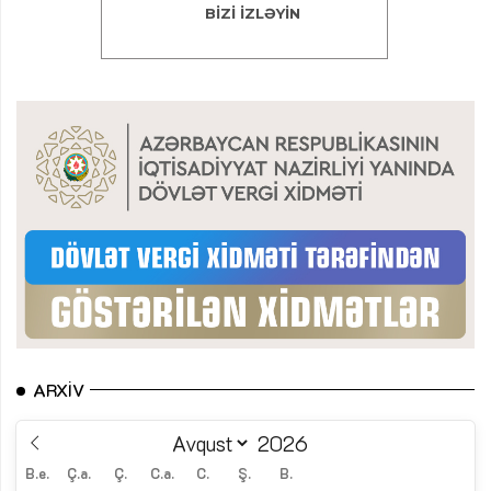
ARXIV
B.e.
Ç.a.
Ç.
C.a.
C.
Ş.
B.