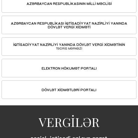
AZƏRBAYCAN RESPUBLİKASININ MİLLİ MƏCLİSİ
AZƏRBAYCAN RESPUBLİKASI İQTİSADİYYAT NAZİRLİYİ YANINDA
DÖVLƏT VERGİ XİDMƏTİ
İQTİSADİYYAT NAZİRLİYİ YANINDA DÖVLƏT VERGİ XİDMƏTİNİN
TƏDRİS MƏRKƏZİ
ELEKTRON HÖKUMƏT PORTALI
DÖVLƏT XİDMƏTLƏRİ PORTALI
VERGİLƏR