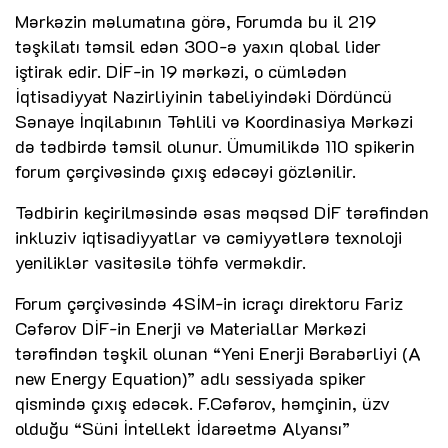
Mərkəzin məlumatına görə, Forumda bu il 219
təşkilatı təmsil edən 300-ə yaxın qlobal lider
iştirak edir. DİF-in 19 mərkəzi, o cümlədən
İqtisadiyyat Nazirliyinin tabeliyindəki Dördüncü
Sənaye İnqilabının Təhlili və Koordinasiya Mərkəzi
də tədbirdə təmsil olunur. Ümumilikdə 110 spikerin
forum çərçivəsində çıxış edəcəyi gözlənilir.
Tədbirin keçirilməsində əsas məqsəd DİF tərəfindən
inkluziv iqtisadiyyatlar və cəmiyyətlərə texnoloji
yeniliklər vasitəsilə töhfə verməkdir.
Forum çərçivəsində 4SİM-in icraçı direktoru Fariz
Cəfərov DİF-in Enerji və Materiallar Mərkəzi
tərəfindən təşkil olunan “Yeni Enerji Bərabərliyi (A
new Energy Equation)” adlı sessiyada spiker
qismində çıxış edəcək. F.Cəfərov, həmçinin, üzv
olduğu “Süni İntellekt İdarəetmə Alyansı”