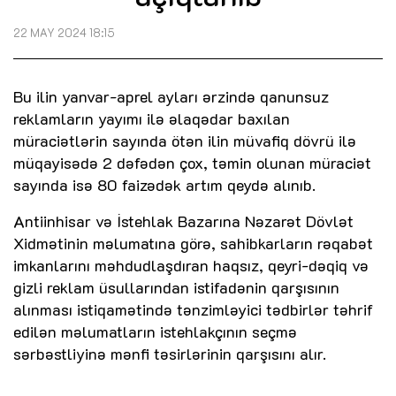
22 MAY 2024 18:15
Bu ilin yanvar-aprel ayları ərzində qanunsuz
reklamların yayımı ilə əlaqədar baxılan
müraciətlərin sayında ötən ilin müvafiq dövrü ilə
müqayisədə 2 dəfədən çox, təmin olunan müraciət
sayında isə 80 faizədək artım qeydə alınıb.
Antiinhisar və İstehlak Bazarına Nəzarət Dövlət
Xidmətinin məlumatına görə, sahibkarların rəqabət
imkanlarını məhdudlaşdıran haqsız, qeyri-dəqiq və
gizli reklam üsullarından istifadənin qarşısının
alınması istiqamətində tənzimləyici tədbirlər təhrif
edilən məlumatların istehlakçının seçmə
sərbəstliyinə mənfi təsirlərinin qarşısını alır.