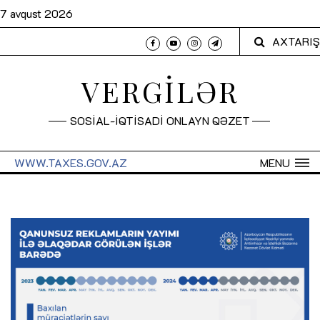
7 avqust 2026
AXTARIŞ
VERGİLƏR
SOSİAL-İQTİSADİ ONLAYN QƏZET
WWW.TAXES.GOV.AZ
MENU