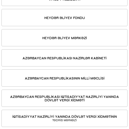
HEYDƏR ƏLİYEV FONDU
HEYDƏR ƏLİYEV MƏRKƏZİ
AZƏRBAYCAN RESPUBLİKASI NAZİRLƏR KABİNETİ
AZƏRBAYCAN RESPUBLİKASININ MİLLİ MƏCLİSİ
AZƏRBAYCAN RESPUBLİKASI İQTİSADİYYAT NAZİRLİYİ YANINDA
DÖVLƏT VERGİ XİDMƏTİ
İQTİSADİYYAT NAZİRLİYİ YANINDA DÖVLƏT VERGİ XİDMƏTİNİN
TƏDRİS MƏRKƏZİ