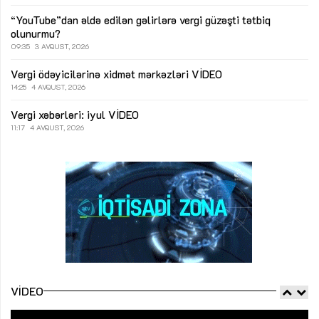
“YouTube”dan əldə edilən gəlirlərə vergi güzəşti tətbiq
olunurmu?
09:35
3 AVQUST, 2026
Vergi ödəyicilərinə xidmət mərkəzləri
VİDEO
14:25
4 AVQUST, 2026
Vergi xəbərləri: iyul
VİDEO
11:17
4 AVQUST, 2026
VIDEO