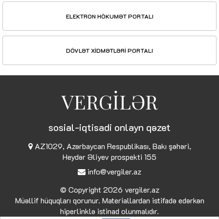
ELEKTRON HÖKUMƏT PORTALI
DÖVLƏT XİDMƏTLƏRİ PORTALI
VERGİLƏR
sosial-iqtisadi onlayn qəzet
AZ1029, Azərbaycan Respublikası, Bakı şəhəri,
Heydər Əliyev prospekti 155
info@vergiler.az
© Copyright 2026
vergiler.az
Müəllif hüquqları qorunur. Materiallardan istifadə edərkən
hiperlinklə istinad olunmalıdır.