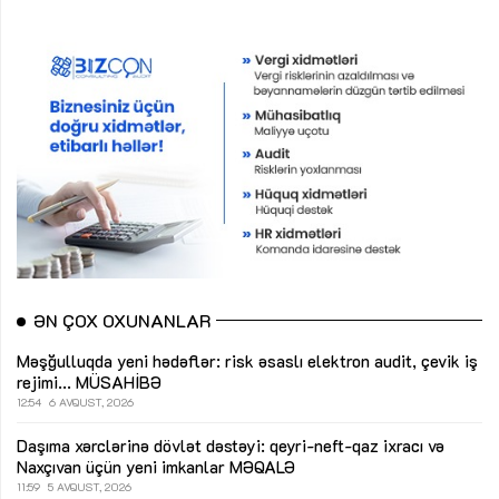
ƏN ÇOX OXUNANLAR
Məşğulluqda yeni hədəflər: risk əsaslı elektron audit, çevik iş
rejimi...
MÜSAHİBƏ
12:54
6 AVQUST, 2026
Daşıma xərclərinə dövlət dəstəyi: qeyri-neft-qaz ixracı və
Naxçıvan üçün yeni imkanlar
MƏQALƏ
11:59
5 AVQUST, 2026