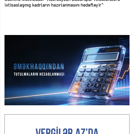
ke
ixtisaslaşmış kadrların hazırlanmasını hədəfləyir”
Ay
su