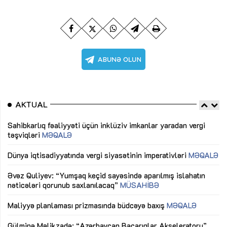
AKTUAL
Sahibkarlıq fəaliyyəti üçün inklüziv imkanlar yaradan vergi
“D
təşviqləri
MƏQALƏ
fə
lıq
Dünya iqtisadiyyatında vergi siyasətinin imperativləri
MƏQALƏ
Ni
mü
Əvəz Quliyev: “Yumşaq keçid sayəsində aparılmış islahatın
nəticələri qorunub saxlanılacaq”
MÜSAHİBƏ
Ay
ya
M
Maliyyə planlaması prizmasında büdcəyə baxış
MƏQALƏ
Az
Gülminə Məlikzadə: “Azərbaycan Bacarıqlar Akseleratoru”